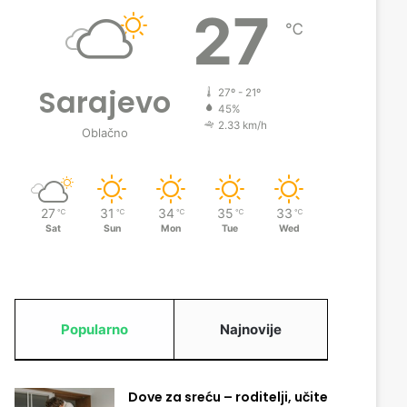
27
℃
Sarajevo
27º - 21º
45%
2.33 km/h
Oblačno
27
31
34
35
33
℃
℃
℃
℃
℃
Sat
Sun
Mon
Tue
Wed
Popularno
Najnovije
Dove za sreću – roditelji, učite