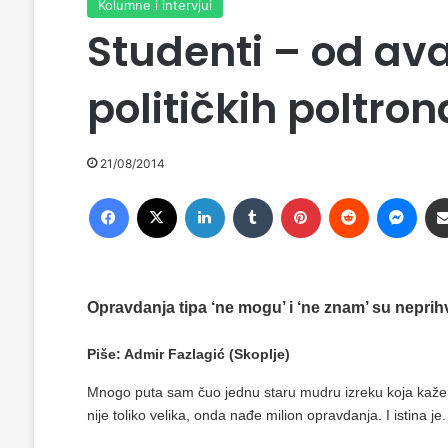
Kolumne i intervjui
Studenti – od av
političkih poltron
21/08/2014
Facebook
X
LinkedIn
Tumblr
Pinterest
Reddit
Messenger
Opravdanja tipa ‘ne mogu’ i ‘ne znam’ su neprihvat
Piše: Admir Fazlagić (Skoplje)
Mnogo puta sam čuo jednu staru mudru izreku koja kaže da
nije toliko velika, onda nađe milion opravdanja. I istina je.