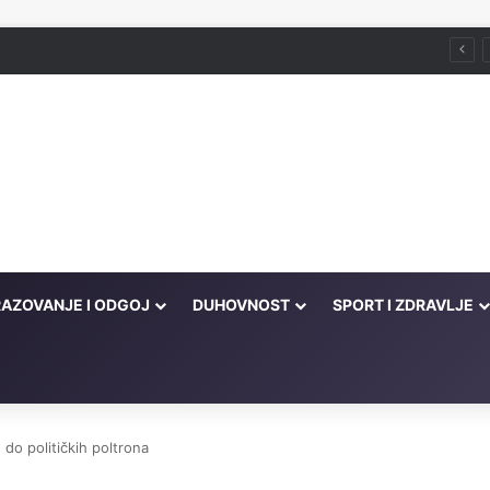
še ljudi u propast!' – tada je on u većoj propasti od njih
AZOVANJE I ODGOJ
DUHOVNOST
SPORT I ZDRAVLJE
do političkih poltrona