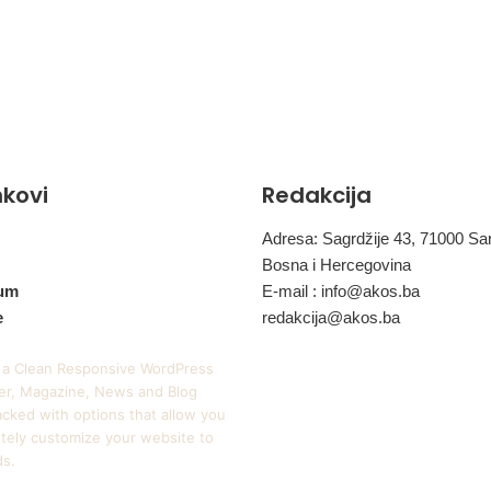
inkovi
Redakcija
Adresa: Sagrdžije 43, 71000 Sa
Bosna i Hercegovina
um
E-mail :
info@akos.ba
e
redakcija@akos.ba
 a Clean Responsive WordPress
r, Magazine, News and Blog
cked with options that allow you
tely customize your website to
ds.