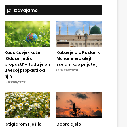
Izdvajamo
Kada čovjek kaže
Kakav je bio Poslanik
'Odoše ljudi u
Muhammed alejhi
propast!' – tada je on
sselam kao prijatelj
u većoj propasti od
08/08/2026
njih
08/08/2026
Istigfarom riješila
Dobro djelo