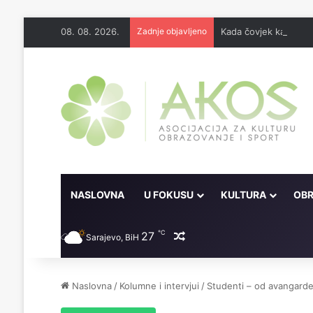
08. 08. 2026.
Zadnje objavljeno
Kada čovjek kaže 'Odo
NASLOVNA
U FOKUSU
KULTURA
OBR
℃
27
Random članak
Sarajevo, BiH
Naslovna
/
Kolumne i intervjui
/
Studenti – od avangarde 