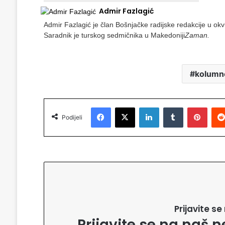
Admir Fazlagić
Admir Fazlagić je član Bošnjačke radijske redakcije u okvi
Saradnik je turskog sedmičnika u Makedoniji
Zaman.
kolumn
Facebook
X
LinkedIn
Tumblr
Pinterest
Podijeli
Prijavite s
Prijavite se na naš n