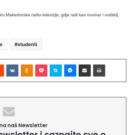
ru Makedonske radio-televizije, gdje radi kao novinar i voditelj.
e
studenti
Reddit
VKontakte
Odnoklassniki
Pocket
Skype
Messenger
Podijeli putem Emaila
Printaj
e na naš Newsletter
ewsletter i saznajte sve o