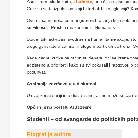
Analiziram mlade ljude,
studente
, one čiji se glas nekada
Gdje su se to izgubili oni koji bi trebali biti najglasniji? 
Ovo su samo neka od mnogobrojnih pitanja koja sebi po
servilnošću. Prosto smo zanijemili. Nema nas.
Studentski aktivizam svodi se na humanitarne akcije, što i
ulogu generatora zamijenili ulogom političkih poltrona. 
Kada padnu kritike na račun studenata, oni se brane time d
egzistencija prioritet i kako su svi pokušaji i razgovori 
poduhvat.
Aspiracije završavaju u diskoteci
U ovoj konstataciji ima dosta istine, ali ne može se cjelovi
Opširnije na portalu Al Jazeere:
Studenti – od avangarde do političkih pol
Biografija autora