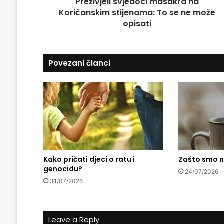
Preživjeli svjedoci masakra na
i
r
Korićanskim stijenama: To se ne može
s
e
v
opisati
s
j
u
e
d
Povezani članci
o
c
i
m
a
s
a
k
r
a
Kako pričati djeci o ratu i
Zašto smo n
genocidu?
n
24/07/2026
a
31/07/2026
K
o
r
Leave a Reply
i