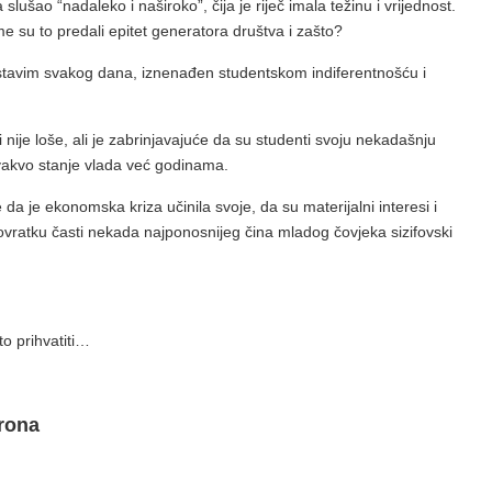
 slušao “nadaleko i naširoko”, čija je riječ imala težinu i vrijednost.
Kome su to predali epitet generatora društva i zašto?
stavim svakog dana, iznenađen studentskom indiferentnošću i
 nije loše, ali je zabrinjavajuće da su studenti svoju nekadašnju
Ovakvo stanje vlada već godinama.
a je ekonomska kriza učinila svoje, da su materijalni interesi i
o povratku časti nekada najponosnijeg čina mladog čovjeka sizifovski
to prihvatiti…
trona