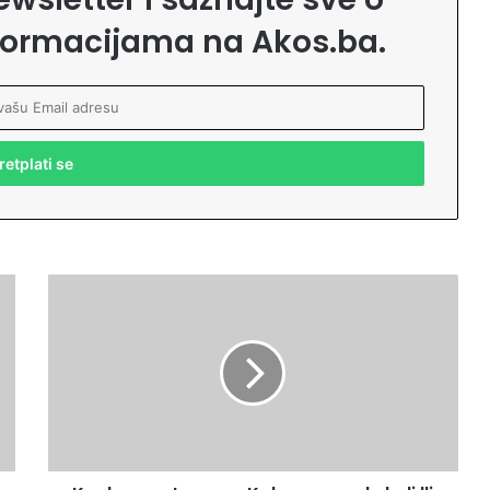
formacijama na Akos.ba.
K
o
n
k
u
r
s
n
e