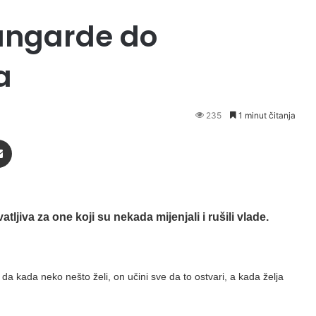
angarde do
a
235
1 minut čitanja
Podijeli putem Emaila
ljiva za one koji su nekada mijenjali i rušili vlade.
 kada neko nešto želi, on učini sve da to ostvari, a kada želja