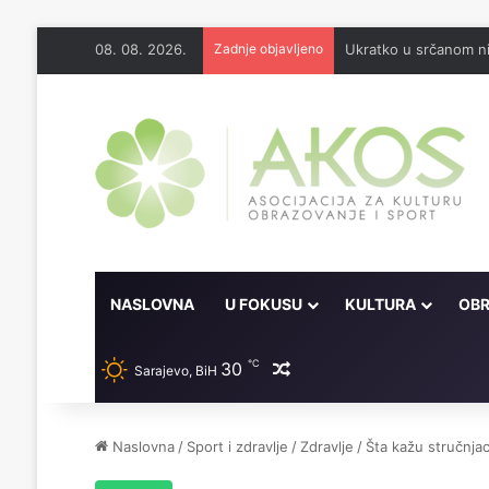
08. 08. 2026.
Zadnje objavljeno
Ukratko u srčanom ni
NASLOVNA
U FOKUSU
KULTURA
OBR
℃
30
Random članak
Sarajevo, BiH
Naslovna
/
Sport i zdravlje
/
Zdravlje
/
Šta kažu stručnjaci