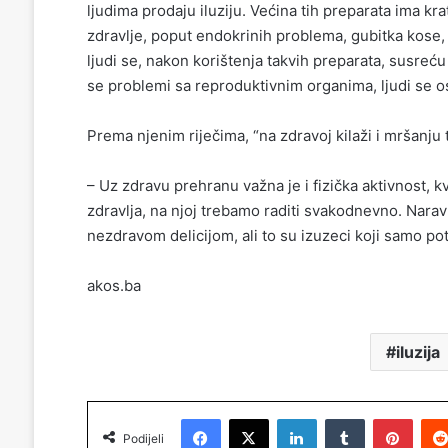
ljudima prodaju iluziju. Većina tih preparata ima kr
zdravlje, poput endokrinih problema, gubitka kose, s
ljudi se, nakon korištenja takvih preparata, susreću
se problemi sa reproduktivnim organima, ljudi se osj
Prema njenim riječima, “na zdravoj kilaži i mršanju
– Uz zdravu prehranu važna je i fizička aktivnost, k
zdravlja, na njoj trebamo raditi svakodnevno. Nar
nezdravom delicijom, ali to su izuzeci koji samo potv
akos.ba
iluzija
Facebook
X
LinkedIn
Tumblr
Pinterest
Podijeli