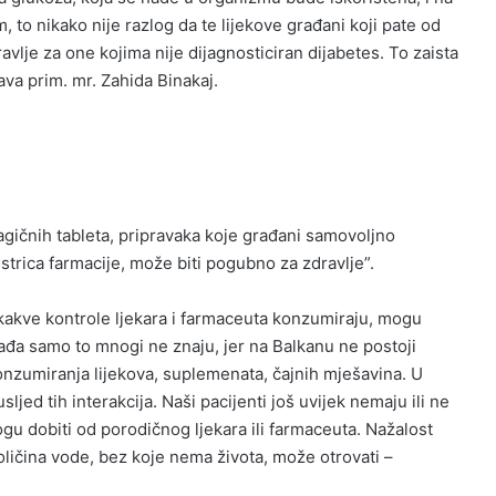
, to nikako nije razlog da te lijekove građani koji pate od
vlje za one kojima nije dijagnosticiran dijabetes. To zaista
ava prim. mr. Zahida Binakaj.
 magičnih tableta, pripravaka koje građani samovoljno
trica farmacije, može biti pogubno za zdravlje”.
ikakve kontrole ljekara i farmaceuta konzumiraju, mogu
ogađa samo to mnogi ne znaju, jer na Balkanu ne postoji
g konzumiranja lijekova, suplemenata, čajnih mješavina. U
sljed tih interakcija. Naši pacijenti još uvijek nemaju ili ne
gu dobiti od porodičnog ljekara ili farmaceuta. Nažalost
količina vode, bez koje nema života, može otrovati –