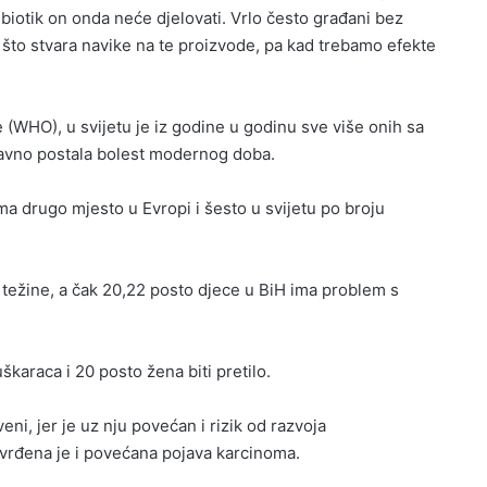
tibiotik on onda neće djelovati. Vrlo često građani bez
, što stvara navike na te proizvode, pa kad trebamo efekte
(WHO), u svijetu je iz godine u godinu sve više onih sa
davno postala bolest modernog doba.
 drugo mjesto u Evropi i šesto u svijetu po broju
težine, a čak 20,22 posto djece u BiH ima problem s
araca i 20 posto žena biti pretilo.
ni, jer je uz nju povećan i rizik od razvoja
tvrđena je i povećana pojava karcinoma.