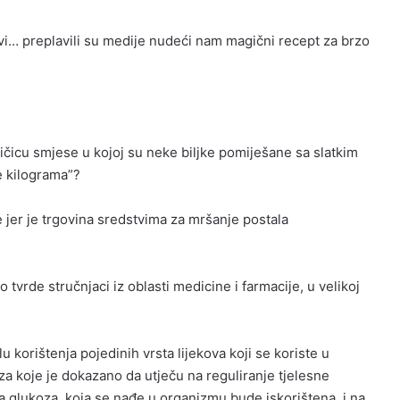
 čajevi… preplavili su medije nudeći nam magični recept za brzo
kašičicu smjese u kojoj su neke biljke pomiješane sa slatkim
e kilograma”?
 jer je trgovina sredstvima za mršanje postala
o tvrde stručnjaci iz oblasti medicine i farmacije, u velikoj
u korištenja pojedinih vrsta lijekova koji se koriste u
za koje je dokazano da utječu na reguliranje tjelesne
 glukoza, koja se nađe u organizmu bude iskorištena, i na