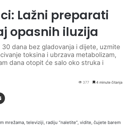
ci: Lažni preparati
j opasnih iluzija
 30 dana bez gladovanja i dijete, uzmite
bacivanje toksina i ubrzava metabolizam,
m dana otopit će salo oko struka i
377
4 minute čitanja
Podijeli putem Emaila
režama, televiziji, radiju “naletite”, vidite, čujete barem