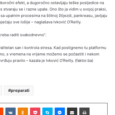
atkoročni efekt, a dugoročno ostavljaju teške posljedice na
 stvaraju se i razne upale. Ono što ja vidim u svojoj praksi,
 sa upalnim procesima na štitnoj žlijezdi, pankreasu, javljaju
ećaju sve lošije – naglašava Ivković O’Reilly.
 treba raditi svakodnevno”.
valitetan san i kontrola stresa. Kad postignemo tu platformu
avno, s vremena na vrijeme možemo se počastiti i nekom
rđuju pravilo – kazala je Ivković O’Reilly. (faktor.ba)
preparati
Reddit
VKontakte
Odnoklassniki
Pocket
Skype
Messenger
Podijeli putem Emaila
Printaj