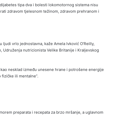
 dijabetes tipa dva i bolesti lokomotornog sistema nisu
nirati zdravom tjelesnom težinom, zdravom prehranom i
 ljudi vrlo jednostavna, kaže Amela Ivković O’Reilly,
e, Udruženja nutricionista Velike Britanije i Kraljevskog
e kao nesklad između unesene hrane i potrošene energije
fizičke ili mentalne”.
morem preparata i recepata za brzo mršanje, a uglavnom