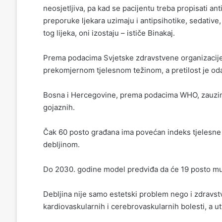
neosjetljiva, pa kad se pacijentu treba propisati an
preporuke ljekara uzimaju i antipsihotike, sedative
tog lijeka, oni izostaju – ističe Binakaj.
Prema podacima Svjetske zdravstvene organizacije 
prekomjernom tjelesnom težinom, a pretilost je o
Bosna i Hercegovine, prema podacima WHO, zauzima
gojaznih.
Čak 60 posto građana ima povećan indeks tjelesne 
debljinom.
Do 2030. godine model predviđa da će 19 posto mušk
Debljina nije samo estetski problem nego i zdravstve
kardiovaskularnih i cerebrovaskularnih bolesti, a u