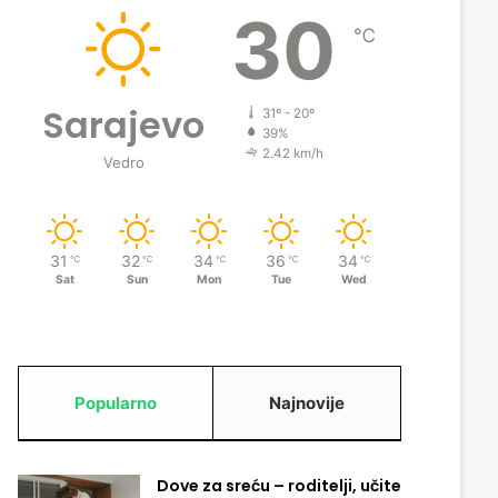
30
℃
Sarajevo
31º - 20º
39%
2.42 km/h
Vedro
31
32
34
36
34
℃
℃
℃
℃
℃
Sat
Sun
Mon
Tue
Wed
Popularno
Najnovije
Dove za sreću – roditelji, učite