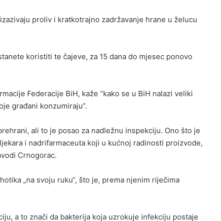
, izazivaju proliv i kratkotrajno zadržavanje hrane u želucu
estanete koristiti te čajeve, za 15 dana do mjesec ponovo
acije Federacije BiH, kaže “kako se u BiH nalazi veliki
koje građani konzumiraju”.
rehrani, ali to je posao za nadležnu inspekciju. Ono što je
jekara i nadrifarmaceuta koji u kućnoj radinosti proizvode,
avodi Crnogorac.
ihotika „na svoju ruku“, što je, prema njenim riječima
iju, a to znači da bakterija koja uzrokuje infekciju postaje