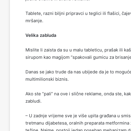
Tablete, razni biljni pripravci u teglici ili flašici,
mršanje.
Velika zabluda
Mislite li zaista da su u malu tableticu, prašak ili 
sirupom kao magijom “spakovali gumicu za brisanj
Danas se jako trude da nas ubijede da je to moguće
multimilionski biznis.
Ako ste “pali” na ove i slične reklame, onda ste, kak
zabludi.
– U zadnje vrijeme sve je više upita građana u smisl
tretmanu dijabetesa, oralnih preparata metformina 
težine. Naime, postoji jedan poseban mehanizam da