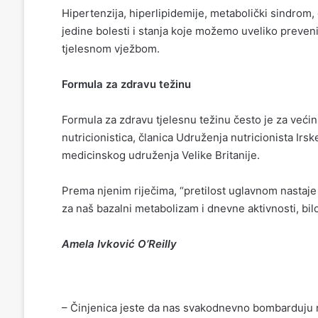
Hipertenzija, hiperlipidemije, metabolički sindrom,
jedine bolesti i stanja koje možemo uveliko preve
tjelesnom vježbom.
Formula za zdravu težinu
Formula za zdravu tjelesnu težinu često je za većinu
nutricionistica, članica Udruženja nutricionista Irsk
medicinskog udruženja Velike Britanije.
Prema njenim riječima, “pretilost uglavnom nastaj
za naš bazalni metabolizam i dnevne aktivnosti, bilo 
Amela Ivković O’Reilly
– Činjenica jeste da nas svakodnevno bombarduju 