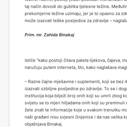
taj način dovodi do gubitka tjelesne težine. Međutim
prekomjerne težine uzimaju, jer je to opasno za zdra
može izazvati teške posljedice za zdravlje – naglaš
Prim. mr. Zahida Binakaj
Ističe “kako postoji čitava paleta lijekova, čajeva,
naručuju putem interneta, što, kako naglašava magis
– Razne čajne mješavine i suplementi, koji se bez 
izazvati ozbiljne posljedice po zdravlje. To se i d
institucija koja bilježi broj onih koji su umrli zbo
svijetu se to mjeri hiljadama onih koji su preminuli u
žele znati te informacije koje u svakom trenutku mo
naši građani nisu svjesni činjenice i da nas velika 
objašnjava Binakaj.