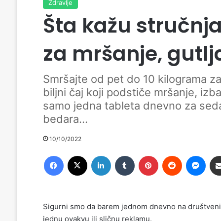
Zdravlje
Šta kažu stručnja
za mršanje, gutlja
Smršajte od pet do 10 kilograma za
biljni čaj koji podstiče mršanje, iz
samo jedna tableta dnevno za seda
bedara...
10/10/2022
Facebook
X
LinkedIn
Tumblr
Pinterest
Reddit
Messenger
Sigurni smo da barem jednom dnevno na društvenim m
jednu ovakvu ili sličnu reklamu.