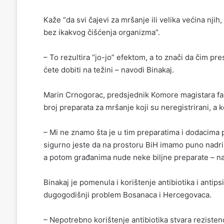
Kaže “da svi čajevi za mršanje ili velika većina njih
bez ikakvog čišćenja organizma”.
– To rezultira “jo-jo” efektom, a to znači da čim pr
ćete dobiti na težini – navodi Binakaj.
Marin Crnogorac, predsjednik Komore magistara farm
broj preparata za mršanje koji su neregistrirani, a 
– Mi ne znamo šta je u tim preparatima i dodacima p
sigurno jeste da na prostoru BiH imamo puno nadril
a potom građanima nude neke biljne preparate – n
Binakaj je pomenula i korištenje antibiotika i antips
dugogodišnji problem Bosanaca i Hercegovaca.
– Nepotrebno korištenje antibiotika stvara rezistenc