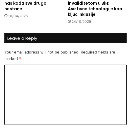
nas kada sve drugo
invaliditetom u BiH:
š
nestane
Asistivne tehnologije kao
t
ključ inkluzije
10/04/2026
i
24/10/2025
v
a
t
Leave a Reply
i
r
Your email address will not be published.
Required fields are
o
marked
*
d
i
C
t
o
e
l
m
j
m
e
,
e
p
n
r
t
a
t
*