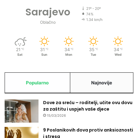
Sarajevo
21º - 20º
74%
1.34 km/h
Oblačno
21
31
34
35
34
℃
℃
℃
℃
℃
Sat
Sun
Mon
Tue
Wed
Popularno
Najnovije
Dove za sreću – roditelji, učite ovu dovu
za zaštitu i uspjeh vaše djece
15/03/2026
9 Poslanikovih dova protiv anksioznosti
i stresa