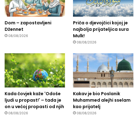
Dom – zapostavljeni
Priča o djevojčici kojoj je
Džennet
najbolja prijateljica sura
Mulk!
08/08/2026
08/08/2026
Kada čovjek kaže 'Odoše
Kakav je bio Poslanik
ljudi u propast!' – tada je
Muhammed alejhi sselam
on u većoj propasti od njih
kao prijatelj
08/08/2026
08/08/2026