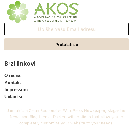
Upišite
vašu
Email
adresu
Brzi linkovi
O nama
Kontakt
Impressum
Učlani se
Jannah is a Clean Responsive WordPress Newspaper, Magazine,
News and Blog theme. Packed with options that allow you to
completely customize your website to your needs.