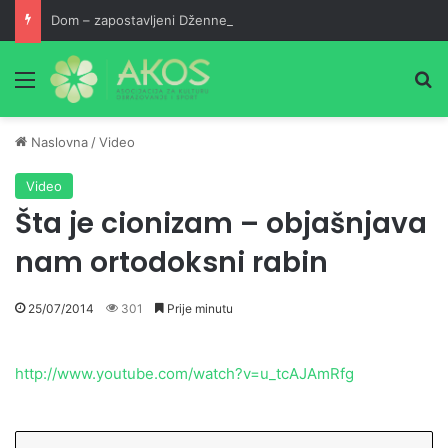
Dom – zapostavljeni Džennet
Meni
Pr
Naslovna
/
Video
Video
Šta je cionizam – objašnjava
nam ortodoksni rabin
25/07/2014
301
Prije minutu
http://www.youtube.com/watch?v=u_tcAJAmRfg