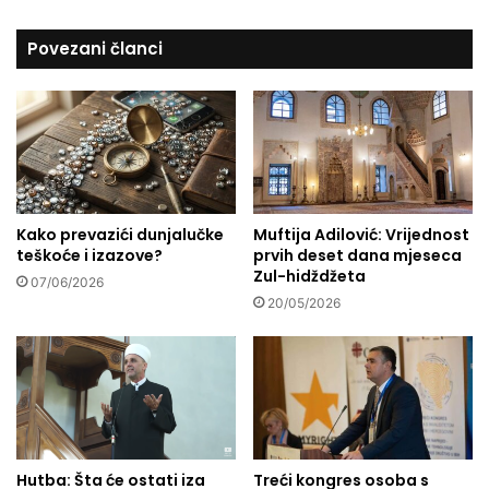
0
e
1
d
Povezani članci
4
j
.
e
g
c
o
a
d
p
.
o
z
a
Kako prevazići dunjalučke
Muftija Adilović: Vrijednost
k
teškoće i izazove?
prvih deset dana mjeseca
o
Zul-hidždžeta
n
07/06/2026
u
20/05/2026
m
o
r
a
t
i
p
Hutba: Šta će ostati iza
Treći kongres osoba s
o