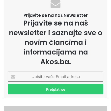
Prijavite se na naš Newsletter
Prijavite se na naš
newsletter i saznajte sve o
novim člancima i
informacijama na
Akos.ba.
U
p
i
š
i
t
e
H
v