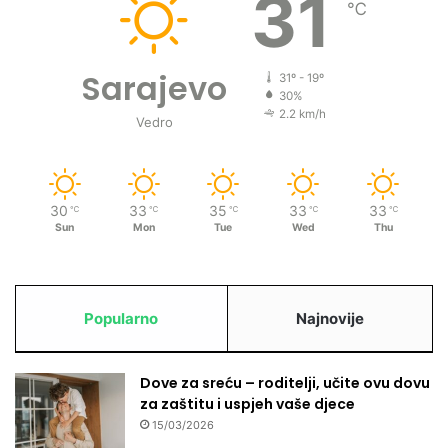
31
℃
Sarajevo
31º - 19º
30%
2.2 km/h
Vedro
30
33
35
33
33
℃
℃
℃
℃
℃
Sun
Mon
Tue
Wed
Thu
Popularno
Najnovije
Dove za sreću – roditelji, učite ovu dovu
za zaštitu i uspjeh vaše djece
15/03/2026