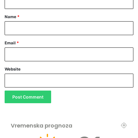
t
*
Name
*
Email
*
Website
Vremenska prognoza