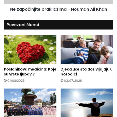
i
n
m
Ne započinjite brak lažima - Nouman Ali Khan
j
a
i
-
t
Povezani članci
N
e
o
b
u
r
m
a
a
k
n
l
A
a
l
ž
i
Poslanikova medicina: Koje
Djeca uče šta doživljajaju u
i
su vrste ljubavi?
porodici
K
m
h
a
01/08/2026
03/07/2026
a
-
n
N
-
o
S
u
m
m
i
a