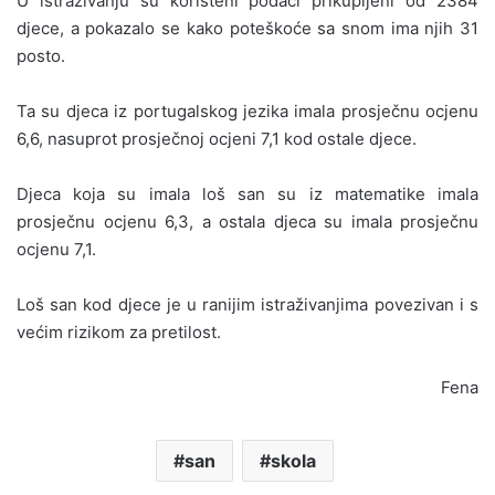
U istraživanju su korišteni podaci prikupljeni od 2384
djece, a pokazalo se kako poteškoće sa snom ima njih 31
posto.
Ta su djeca iz portugalskog jezika imala prosječnu ocjenu
6,6, nasuprot prosječnoj ocjeni 7,1 kod ostale djece.
Djeca koja su imala loš san su iz matematike imala
prosječnu ocjenu 6,3, a ostala djeca su imala prosječnu
ocjenu 7,1.
Loš san kod djece je u ranijim istraživanjima povezivan i s
većim rizikom za pretilost.
Fena
san
skola