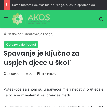
Samo moramo da tražimo od Njega, a On je spreman da nam usliši
Meni
Pr
Naslovna
/
Obrazovanje i odgoj
Obrazovanje i odgoj
Spavanje je ključno za
uspjeh djece u školi
23/08/2013
230
Prije minutu
Poteškoće sa snom su u najvećoj mjeri negativno utjecale
na ocjene iz matematike, prenose mediji.