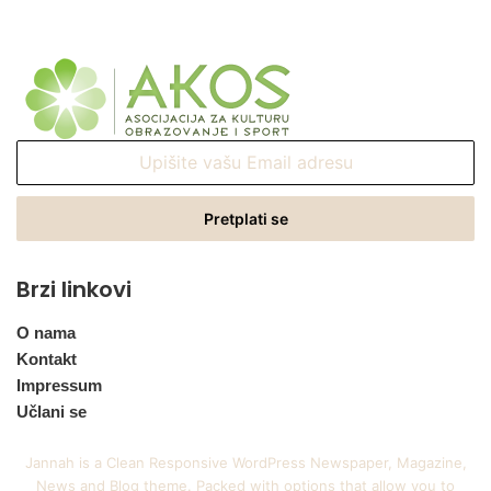
Upišite
vašu
Email
adresu
Brzi linkovi
O nama
Kontakt
Impressum
Učlani se
Jannah is a Clean Responsive WordPress Newspaper, Magazine,
News and Blog theme. Packed with options that allow you to