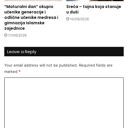
j
n
“Maturalni dan” okupio
Sreća – tajna koja stanuje
e
A
učenike generacije i
u duši
š
l
odlične učenike medresa i
n
10/06/2026
i
gimnazija Islamske
o
K
zajednice
h
17/06/2026
a
n
Leave a Reply
Your email address will not be published.
Required fields are
marked
*
C
o
m
m
e
n