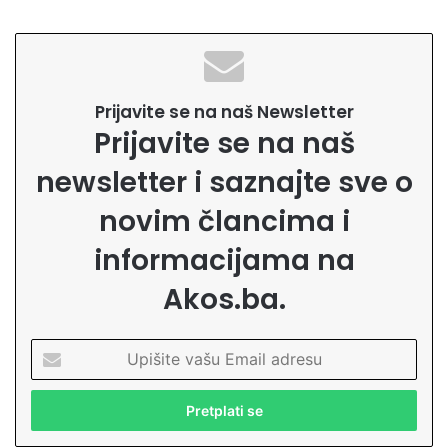
Prijavite se na naš Newsletter
Prijavite se na naš
newsletter i saznajte sve o
novim člancima i
informacijama na
Akos.ba.
U
p
i
š
i