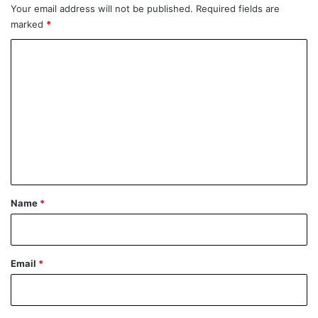
Your email address will not be published.
Required fields are
o
r
marked
*
s
a
o
h
C
b
i
o
?
m
m
e
n
t
*
Name
*
Email
*