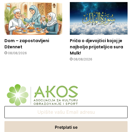
Dom – zapostavljeni
Priča o djevojčici kojoj je
Džennet
najbolja prijateljica sura
Mulk!
08/08/2026
08/08/2026
Upišite
vašu
Email
adresu