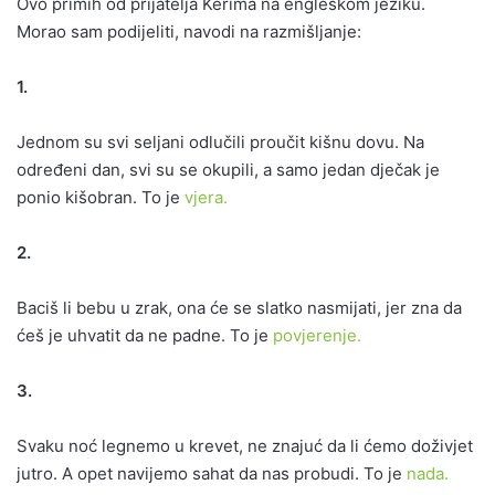
Ovo primih od prijatelja Kerima na engleskom jeziku.
Morao sam podijeliti, navodi na razmišljanje:
1.
Jednom su svi seljani odlučili proučit kišnu dovu. Na
određeni dan, svi su se okupili, a samo jedan dječak je
ponio kišobran. To je
vjera.
2.
Baciš li bebu u zrak, ona će se slatko nasmijati, jer zna da
ćeš je uhvatit da ne padne. To je
povjerenje.
3.
Svaku noć legnemo u krevet, ne znajuć da li ćemo doživjet
jutro. A opet navijemo sahat da nas probudi. To je
nada.