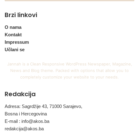
Brzi linkovi
O nama
Kontakt
Impressum
Učlani se
Jannah is a Clean Responsive WordPress Newspaper, Magazine,
News and Blog theme. Packed with options that allow you to
completely customize your website to your needs.
Redakcija
Adresa: Sagrdžije 43, 71000 Sarajevo,
Bosna i Hercegovina
E-mail :
info@akos.ba
redakcija@akos.ba