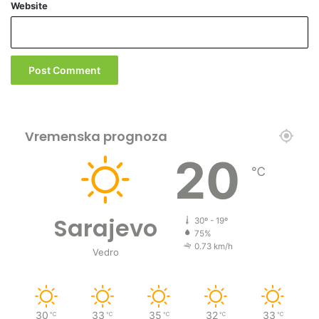
Website
Vremenska prognoza
20
℃
Sarajevo
30º - 19º
75%
0.73 km/h
Vedro
30
33
35
32
33
℃
℃
℃
℃
℃