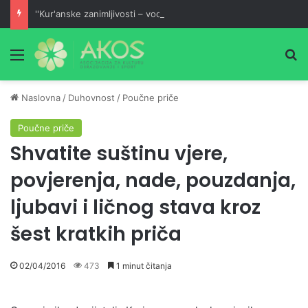
''Kur'anske zanimljivosti – vodič malom mufessiru''
Meni
Pr
Naslovna
/
Duhovnost
/
Poučne priče
Poučne priče
Shvatite suštinu vjere,
povjerenja, nade, pouzdanja,
ljubavi i ličnog stava kroz
šest kratkih priča
02/04/2016
473
1 minut čitanja