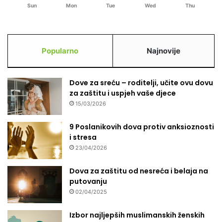
Sun
Mon
Tue
Wed
Thu
Popularno
Najnovije
Dove za sreću – roditelji, učite ovu dovu
za zaštitu i uspjeh vaše djece
15/03/2026
9 Poslanikovih dova protiv anksioznosti
i stresa
23/04/2026
Dova za zaštitu od nesreća i belaja na
putovanju
02/04/2025
Izbor najljepših muslimanskih ženskih