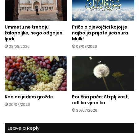
g
a
l
d
a
a
d
k
Ummetu ne trebaju
Priča o djevojčici kojoj je
a
žalopoljke, nego odgojeni
najbolja prijateljica sura
u
p
ljudi
Mulk!
d
o
a
b
08/08/2026
08/08/2026
d
i
n
j
e
e
t
d
e
i
p
m
o
b
Kao da jedem grožđe
Poučna priča: Strpljivost,
g
r
odlika vjernika
r
30/07/2026
i
30/07/2026
e
g
š
e
n
i
Leave a Reply
o
s
j
t