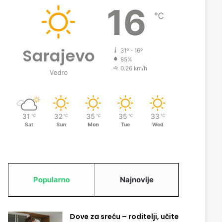
16
℃
Sarajevo
31º - 16º
85%
0.26 km/h
Vedro
31
32
35
35
33
℃
℃
℃
℃
℃
Sat
Sun
Mon
Tue
Wed
Popularno
Najnovije
Dove za sreću – roditelji, učite