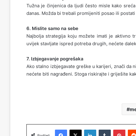
Tužna je činjenica da ljudi često misle kako sreća
danas. Možda bi trebali promijeniti posao ili postat
6. Mislite samo na sebe
Najbolja strategija koju možete imati je aktivno
uvijek stavljate ispred potreba drugih, nećete daleko
7. Izbjegavanje pogrešaka
Ako stalno izbjegavate greške u karijeri, znači da n
nećete biti nagrađeni. Stoga riskirajte i griješite ka
m
Facebook
X
LinkedIn
Tumblr
Pinterest
Podijeli