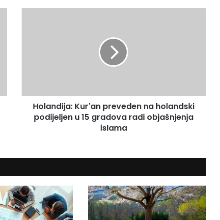
H
o
l
a
n
d
i
j
a
Holandija: Kur'an preveden na holandski
:
podijeljen u 15 gradova radi objašnjenja
K
u
islama
r
'
a
n
p
r
e
v
e