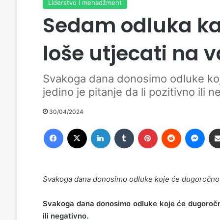
Liderstvo i menadžment
Sedam odluka ka
loše utjecati na 
Svakoga dana donosimo odluke koje
jedino je pitanje da li pozitivno ili 
30/04/2024
Facebook
X
LinkedIn
Tumblr
Pinterest
Reddit
Messenger
Svakoga dana donosimo odluke koje će dugoročno i
Svakoga dana donosimo odluke koje će dugoročno i
ili negativno.