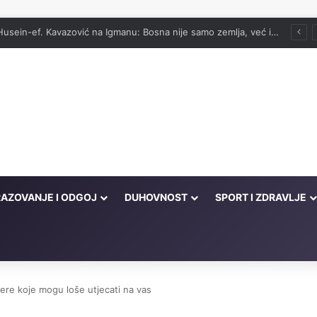
vog onima koji su cijeli život kucali na vrata Njegove milosti
AZOVANJE I ODGOJ
DUHOVNOST
SPORT I ZDRAVLJE
ere koje mogu loše utjecati na vas