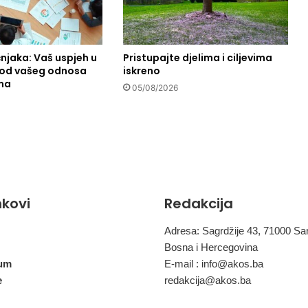
d
e
n
n
čnjaka: Vaš uspjeh u
Pristupajte djelima i ciljevima
i od vašeg odnosa
iskreno
a
ma
h
05/08/2026
o
l
a
n
d
s
k
inkovi
Redakcija
i
p
o
Adresa: Sagrdžije 43, 71000 Sa
d
Bosna i Hercegovina
i
um
E-mail :
info@akos.ba
j
e
redakcija@akos.ba
e
l