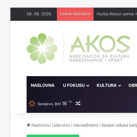
08. 08. 2026.
Zadnje objavljeno
Džennet je dar Milosti
NASLOVNA
U FOKUSU
KULTURA
OBR
℃
16
Random članak
Sarajevo, BiH
Naslovna
/
Liderstvo i menadžment
/
Sedam odluka karij