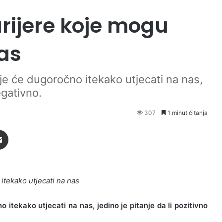
rijere koje mogu
vas
 će dugoročno itekako utjecati na nas,
negativno.
307
1 minut čitanja
Podijeli putem Emaila
tekako utjecati na nas
tekako utjecati na nas, jedino je pitanje da li pozitivno