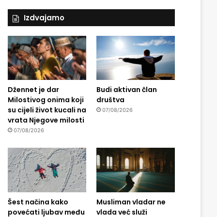
Izdvajamo
Džennet je dar
Budi aktivan član
Milostivog onima koji
društva
su cijeli život kucali na
07/08/2026
vrata Njegove milosti
07/08/2026
Šest načina kako
Musliman vladar ne
povećati ljubav među
vlada već služi