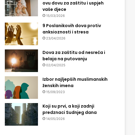
ovu dovu za zaštitu i uspjeh
vaše djece
15/03/2026
9 Poslanikovih dova protiv
anksioznosti i stresa
23/04/2026
Dova za zaštitu od nesreća i
belaja na putovanju
02/04/2025
Izbor najljepših muslimanskih
ženskih imena
15/09/2023
Koji su prvi, a koji zadnji
predznaci Sudnjeg dana
14/05/2026