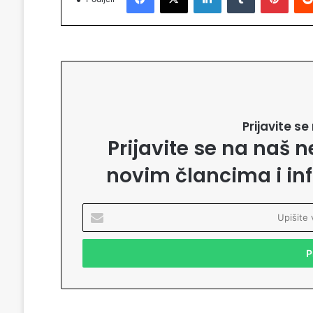
Prijavite s
Prijavite se na naš n
novim člancima i in
U
p
i
š
i
t
e