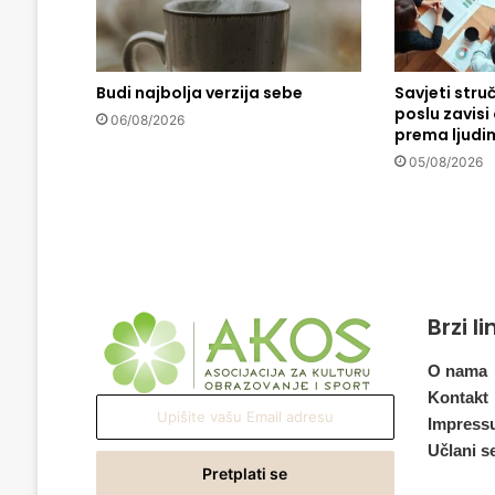
p
l
a
n
Budi najbolja verzija sebe
Savjeti stru
poslu zavis
i
06/08/2026
prema ljudi
r
a
05/08/2026
d
e
p
o
r
t
Brzi l
o
v
a
O nama
t
Kontakt
Upišite
i
Impress
vašu
P
Učlani s
Email
a
adresu
l