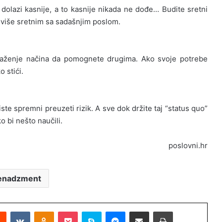
 dolazi kasnije, a to kasnije nikada ne dođe… Budite sretni
i više sretnim sa sadašnjim poslom.
 traženje načina da pomognete drugima. Ako svoje potrebe
 stići.
iste spremni preuzeti rizik. A sve dok držite taj “status quo”
ko bi nešto naučili.
poslovni.hr
enadzment
Reddit
VKontakte
Odnoklassniki
Pocket
Skype
Messenger
Podijeli putem Emaila
Printaj