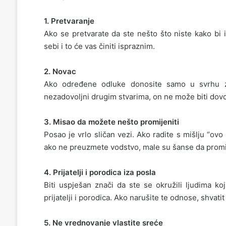
1. Pretvaranje
Ako se pretvarate da ste nešto što niste kako bi i
sebi i to će vas činiti ispraznim.
2. Novac
Ako određene odluke donosite samo u svrhu zar
nezadovoljni drugim stvarima, on ne može biti dovo
3. Misao da možete nešto promijeniti
Posao je vrlo sličan vezi. Ako radite s mišlju “ov
ako ne preuzmete vodstvo, male su šanse da promije
4. Prijatelji i porodica iza posla
Biti uspješan znači da ste se okružili ljudima ko
prijatelji i porodica. Ako narušite te odnose, shvatit
5. Ne vrednovanje vlastite sreće