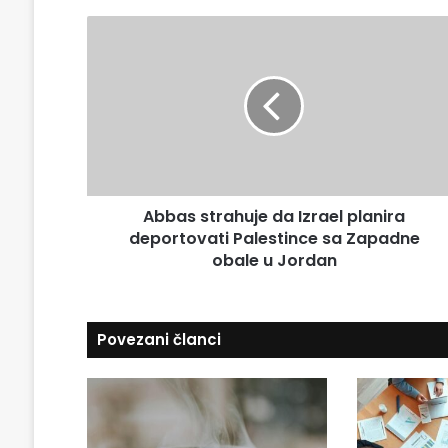
v
a
A
š
b
u
b
E
a
m
s
a
s
i
t
l
r
a
a
d
Abbas strahuje da Izrael planira
h
r
deportovati Palestince sa Zapadne
u
e
j
obale u Jordan
s
e
u
d
a
Povezani članci
I
z
r
a
e
l