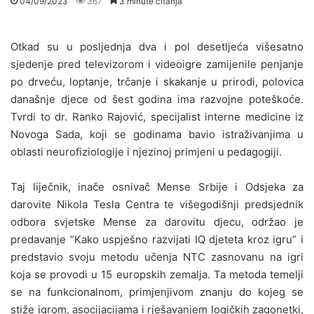
04/09/2023
367
3 minute čitanja
Otkad su u posljednja dva i pol desetljeća višesatno
sjedenje pred televizorom i videoigre zamijenile penjanje
po drveću, loptanje, trčanje i skakanje u prirodi, polovica
današnje djece od šest godina ima razvojne poteškoće.
Tvrdi to dr. Ranko Rajović, specijalist interne medicine iz
Novoga Sada, koji se godinama bavio istraživanjima u
oblasti neurofiziologije i njezinoj primjeni u pedagogiji.
Taj liječnik, inače osnivač Mense Srbije i Odsjeka za
darovite Nikola Tesla Centra te višegodišnji predsjednik
odbora svjetske Mense za darovitu djecu, održao je
predavanje “Kako uspješno razvijati IQ djeteta kroz igru” i
predstavio svoju metodu učenja NTC zasnovanu na igri
koja se provodi u 15 europskih zemalja. Ta metoda temelji
se na funkcionalnom, primjenjivom znanju do kojeg se
stiže igrom, asocijacijama i rješavanjem logičkih zagonetki,