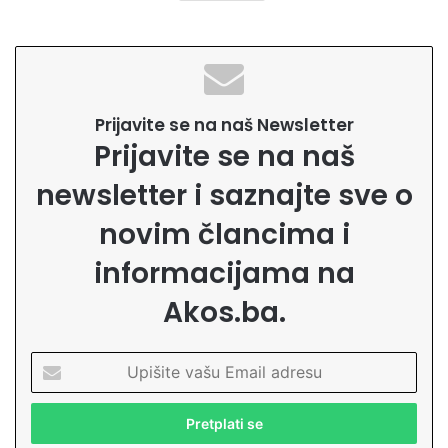
Prijavite se na naš Newsletter
Prijavite se na naš
newsletter i saznajte sve o
novim člancima i
informacijama na
Akos.ba.
U
p
i
š
i