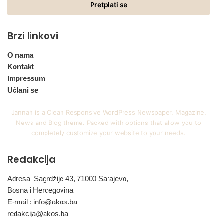
adresu
Brzi linkovi
O nama
Kontakt
Impressum
Učlani se
Jannah is a Clean Responsive WordPress Newspaper, Magazine,
News and Blog theme. Packed with options that allow you to
completely customize your website to your needs.
Redakcija
Adresa: Sagrdžije 43, 71000 Sarajevo,
Bosna i Hercegovina
E-mail :
info@akos.ba
redakcija@akos.ba