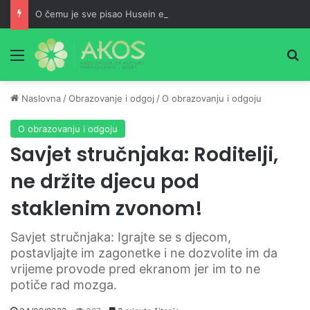
O čemu je sve pisao Husein ef. Đozo
Meni
Pr
Naslovna
/
Obrazovanje i odgoj
/
O obrazovanju i odgoju
O obrazovanju i odgoju
Savjet stručnjaka: Roditelji,
ne držite djecu pod
staklenim zvonom!
Savjet stručnjaka: Igrajte se s djecom,
postavljajte im zagonetke i ne dozvolite im da
vrijeme provode pred ekranom jer im to ne
potiče rad mozga.