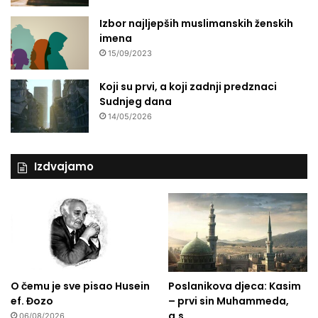
e
v
Izbor najljepših muslimanskih ženskih
i
imena
ć
15/09/2023
Koji su prvi, a koji zadnji predznaci
Sudnjeg dana
14/05/2026
Izdvajamo
O čemu je sve pisao Husein
Poslanikova djeca: Kasim
ef. Đozo
– prvi sin Muhammeda,
a.s.
06/08/2026