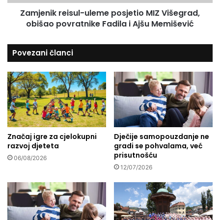
I
r
Zamjenik reisul-uleme posjetio MIZ Višegrad,
n
e
f
obišao povratnike Fadila i Ajšu Memišević
i
l
s
u
u
Povezani članci
e
l
n
-
c
u
e
l
r
e
m
e
p
Značaj igre za cjelokupni
Dječije samopouzdanje ne
o
razvoj djeteta
gradi se pohvalama, već
s
prisutnošću
j
06/08/2026
e
12/07/2026
t
i
o
M
I