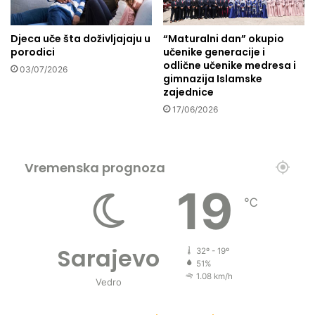
Z
V
Djeca uče šta doživljajaju u
“Maturalni dan” okupio
i
porodici
učenike generacije i
š
odlične učenike medresa i
03/07/2026
e
gimnazija Islamske
g
zajednice
r
17/06/2026
a
d
,
o
Vremenska prognoza
b
19
i
℃
š
a
o
Sarajevo
p
32º - 19º
o
51%
1.08 km/h
v
Vedro
r
a