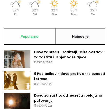
t
n
32
32
32
35
35
℃
℃
℃
℃
℃
i
Fri
Sat
Sun
Mon
Tue
k
e
F
a
Popularno
Najnovije
d
i
l
Dove za sreću – roditelji, učite ovu dovu
a
za zaštitu i uspjeh vaše djece
i
15/03/2026
A
j
9 Poslanikovih dova protiv anksioznosti
š
i stresa
u
23/04/2026
M
e
m
Dova za zaštitu od nesreća i belaja na
i
putovanju
š
02/04/2025