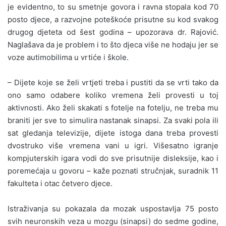
je evidentno, to su smetnje govora i ravna stopala kod 70
posto djece, a razvojne poteškoće prisutne su kod svakog
drugog djeteta od šest godina – upozorava dr. Rajović.
Naglašava da je problem i to što djeca više ne hodaju jer se
voze autimobilima u vrtiće i škole.
– Dijete koje se želi vrtjeti treba i pustiti da se vrti tako da
ono samo odabere koliko vremena želi provesti u toj
aktivnosti. Ako želi skakati s fotelje na fotelju, ne treba mu
braniti jer sve to simulira nastanak sinapsi. Za svaki pola ili
sat gledanja televizije, dijete istoga dana treba provesti
dvostruko više vremena vani u igri. Višesatno igranje
kompjuterskih igara vodi do sve prisutnije disleksije, kao i
poremećaja u govoru – kaže poznati stručnjak, suradnik 11
fakulteta i otac četvero djece.
Istraživanja su pokazala da mozak uspostavlja 75 posto
svih neuronskih veza u mozgu (sinapsi) do sedme godine,