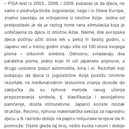
– PISA test iz 2003., 2006. i 2009. pokazao je da djeca, ne
samo s područja bivše Jugoslavije, nego i iz čitave Europe,
znatno zaostaju za vršnjacima iz istočne Azije. Jedna od
pretpostavki je da je razlog tome rana stimulacija koja je
uobičajena za djecu iz istočne Azije. Naime, dok europska
djeca počinju učiti slova tek u petoj ili šestoj godini, u
Japanu već u trećoj godini znaju više od 100 slova svojega
pisma – slikovnih simbola. Odnosno, svladavaju dva
paralelna pisma, jedno koje ih uči japanske pojmove, a
drugo uvezene poput automobila, kina i sl. Rezultati koji
pokazuju da djeca iz jugoistočne Azije postižu iznimne
rezultate na međunarodnim testovima znanja dovode do
zaključka da su njihove metode ranog učenja
prepoznavanja simbola, tj. klasifikacija i asocijativno
pamćenje, doista stimulativne. Japanci koriste mozak
drukčije. Recimo, njihova matematička sekcija za naprednu
djecu u 6. razredu dobije na papiru milijunske brojeve da ih
pomnože. Dijete gleda taj broj, nešto kucka rukom i dobije