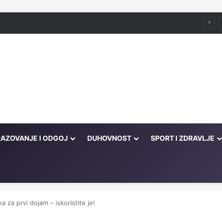
što je zabranjeno
AZOVANJE I ODGOJ
DUHOVNOST
SPORT I ZDRAVLJE
ka za prvi dojam – iskoristite je!