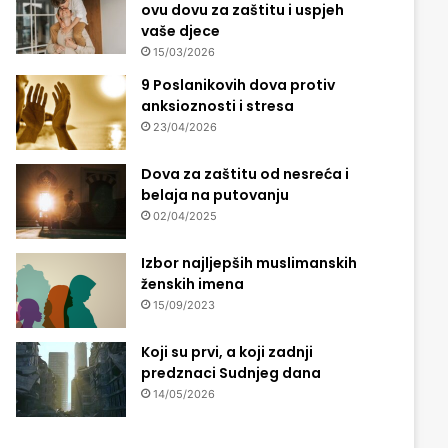
ovu dovu za zaštitu i uspjeh
vaše djece
15/03/2026
9 Poslanikovih dova protiv
anksioznosti i stresa
23/04/2026
Dova za zaštitu od nesreća i
belaja na putovanju
02/04/2025
Izbor najljepših muslimanskih
ženskih imena
15/09/2023
Koji su prvi, a koji zadnji
predznaci Sudnjeg dana
14/05/2026