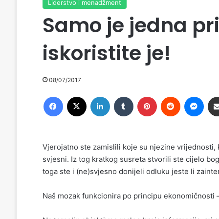
Liderstvo i menadžment
Samo je jedna pri
iskoristite je!
08/07/2017
Facebook
X
LinkedIn
Tumblr
Pinterest
Reddit
Messenger
Vjerojatno ste zamislili koje su njezine vrijednosti, 
svjesni. Iz tog kratkog susreta stvorili ste cijelo b
toga ste i (ne)svjesno donijeli odluku jeste li zaint
Naš mozak funkcionira po principu ekonomičnosti –