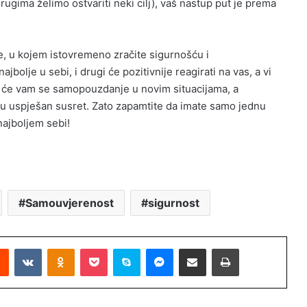
rugima želimo ostvariti neki cilj), vaš nastup put je prema
e, u kojem istovremeno zračite sigurnošću i
bolje u sebi, i drugi će pozitivnije reagirati na vas, a vi
i će vam se samopouzdanje u novim situacijama, a
e u uspješan susret. Zato zapamtite da imate samo jednu
 najboljem sebi!
Samouvjerenost
sigurnost
Reddit
VKontakte
Odnoklassniki
Pocket
Skype
Messenger
Podijeli putem Emaila
Printaj