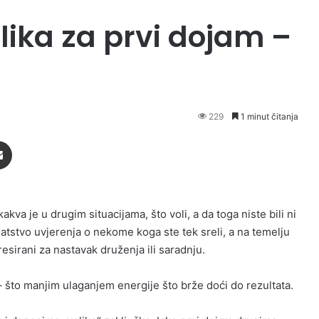
lika za prvi dojam –
229
1 minut čitanja
Podijeli putem Emaila
kakva je u drugim situacijama, što voli, a da toga niste bili ni
ogatstvo uvjerenja o nekome koga ste tek sreli, a na temelju
eresirani za nastavak druženja ili saradnju.
 što manjim ulaganjem energije što brže doći do rezultata.