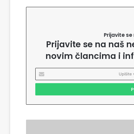
Prijavite s
Prijavite se na naš n
novim člancima i in
U
p
i
š
i
t
e
v
a
9
š
č
u