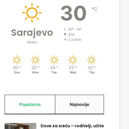
30
℃
Sarajevo
30º - 19º
32%
2.3 km/h
Vedro
30
33
34
33
33
℃
℃
℃
℃
℃
Sun
Mon
Tue
Wed
Thu
Popularno
Najnovije
Dove za sreću – roditelji, učite