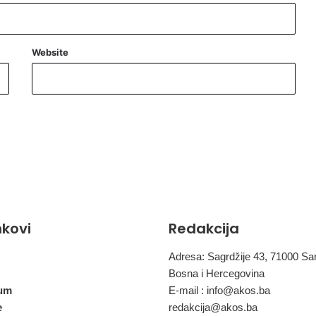
n
a
d
B
Website
o
š
n
j
a
c
i
m
a
inkovi
Redakcija
Adresa: Sagrdžije 43, 71000 Sa
Bosna i Hercegovina
um
E-mail :
info@akos.ba
e
redakcija@akos.ba