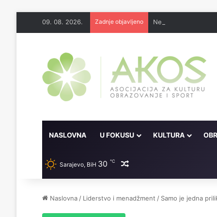
09. 08. 2026.
Zadnje objavljeno
Nema lijeka u onome 
NASLOVNA
U FOKUSU
KULTURA
OBR
℃
30
Random članak
Sarajevo, BiH
Naslovna
/
Liderstvo i menadžment
/
Samo je jedna prili