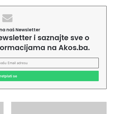
e na naš Newsletter
ewsletter i saznajte sve o
formacijama na Akos.ba.
H
u