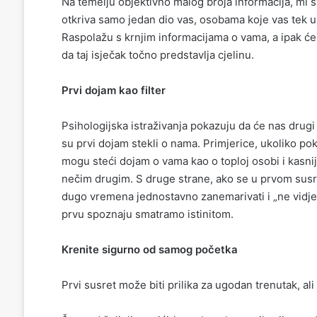
Na temelju objektivno malog broja informacija, mi s
otkriva samo jedan dio vas, osobama koje vas tek u
Raspolažu s krnjim informacijama o vama, a ipak će 
da taj isječak točno predstavlja cjelinu.
Prvi dojam kao filter
Psihologijska istraživanja pokazuju da će nas drugi 
su prvi dojam stekli o nama. Primjerice, ukoliko po
mogu steći dojam o vama kao o toploj osobi i kasnij
nečim drugim. S druge strane, ako se u prvom susr
dugo vremena jednostavno zanemarivati i „ne vidjeti“
prvu spoznaju smatramo istinitom.
Krenite sigurno od samog početka
Prvi susret može biti prilika za ugodan trenutak, ali