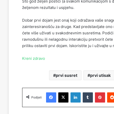
Što god željeli postići (a svakom komunikacijom s d
željenom rezultatu i uspjehu.
Dobar prvi dojam jest onaj koji odražava vaše snag
zainteresiranošću za druge. Kad predstavljate ono naj
ćete više uživati u svakodnevnim susretima. Podić
ravnodušnu ili nelagodnu interakciju pretvorit ćet
priliku ostaviti prvi dojam. Iskoristite ju i uživajte u
Kreni zdravo
prvi susret
prvi utisak
Facebook
X
LinkedIn
Tumblr
Pinterest
Podijeli