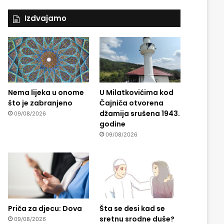
Izdvajamo
Nema lijeka u onome
U Milatkovićima kod
što je zabranjeno
Čajniča otvorena
džamija srušena 1943.
09/08/2026
godine
09/08/2026
Priča za djecu: Dova
Šta se desi kad se
sretnu srodne duše?
09/08/2026