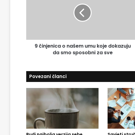
i
E
n
m
j
a
e
i
n
l
i
a
c
d
9 činjenica o našem umu koje dokazuju
a
r
da smo sposobni za sve
o
e
n
s
a
u
š
Povezani članci
e
m
u
m
u
k
o
j
e
Budi najbolja verzija sebe
Savjeti stru
d