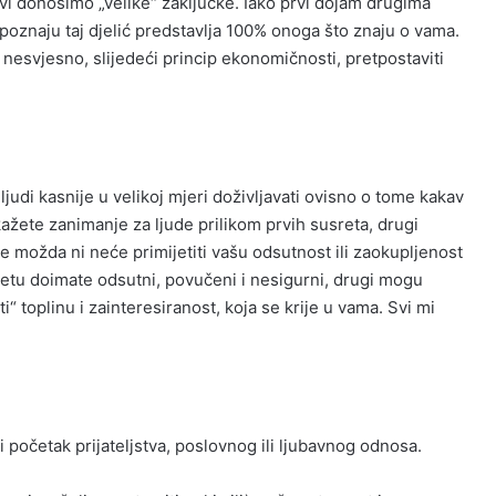
vi donosimo „velike“ zaključke. Iako prvi dojam drugima
poznaju taj djelić predstavlja 100% onoga što znaju o vama.
nesvjesno, slijedeći princip ekonomičnosti, pretpostaviti
ljudi kasnije u velikoj mjeri doživljavati ovisno o tome kakav
kažete zanimanje za ljude prilikom prvih susreta, drugi
e možda ni neće primijetiti vašu odsutnost ili zaokupljenost
etu doimate odsutni, povučeni i nesigurni, drugi mogu
 toplinu i zainteresiranost, koja se krije u vama. Svi mi
 i početak prijateljstva, poslovnog ili ljubavnog odnosa.