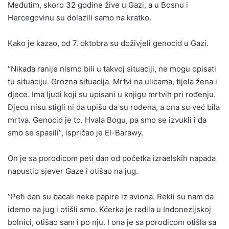
Međutim, skoro 32 godine žive u Gazi, a u Bosnu i
Hercegovinu su dolazili samo na kratko.
Kako je kazao, od 7. oktobra su doživjeli genocid u Gazi.
“Nikada ranije nismo bili u takvoj situaciji, ne mogu opisati
tu situaciju. Grozna situacija. Mrtvi na ulicama, tijela žena i
djece. Ima ljudi koji su upisani u knjigu mrtvih pri rođenju.
Djecu nisu stigli ni da upišu da su rođena, a ona su već bila
mrtva. Genocid je to. Hvala Bogu, pa smo se izvukli i da
smo se spasili”, ispričao je El-Barawy.
On je sa porodicom peti dan od početka izraelskih napada
napustio sjever Gaze i otišao na jug.
“Peti dan su bacali neke papire iz aviona. Rekli su nam da
idemo na jug i otišli smo. Kćerka je radila u Indonezijskoj
bolnici, otišao sam i po nju. I ona je sa porodicom otišla sa