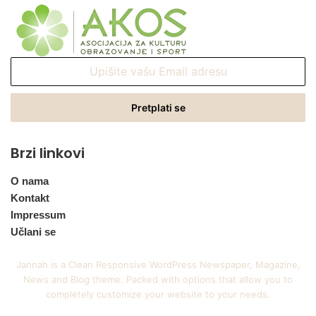
Upišite
vašu
Email
adresu
Brzi linkovi
O nama
Kontakt
Impressum
Učlani se
Jannah is a Clean Responsive WordPress Newspaper, Magazine,
News and Blog theme. Packed with options that allow you to
completely customize your website to your needs.