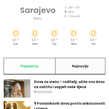
.
a
Sarajevo
o
j
30º - 15º
k
92%
t
1.13 km/h
t
e
Vedro
o
ž
b
e
r
b
a
i
30
33
35
32
33
℃
℃
℃
℃
℃
l
Sun
Mon
Tue
Wed
Thu
o
k
a
d
Popularno
Najnovije
a
p
a
Dove za sreću – roditelji, učite ovu dovu
d
za zaštitu i uspjeh vaše djece
n
15/03/2026
e
m
9 Poslanikovih dova protiv anksioznosti
r
i stresa