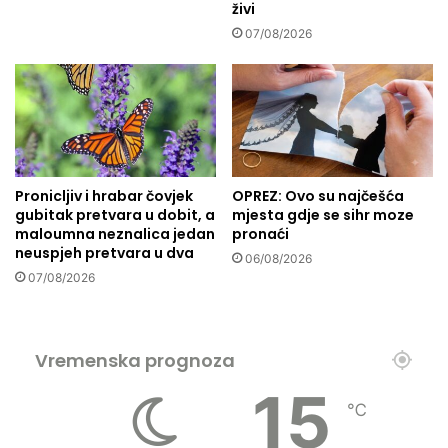
živi
p
o
07/08/2026
l
m
o
u
z
S
i
a
v
l
a
a
n
k
a
o
Pronicljiv i hrabar čovjek
OPREZ: Ovo su najčešća
P
v
gubitak pretvara u dobit, a
mjesta gdje se sihr moze
o
c
maloumna neznalica jedan
pronaći
j
u
neuspjeh pretvara u dva
06/08/2026
a
:
07/08/2026
s
U
G
G
a
a
z
z
Vremenska prognoza
e
i
15
o
j
℃
d
e
7
n