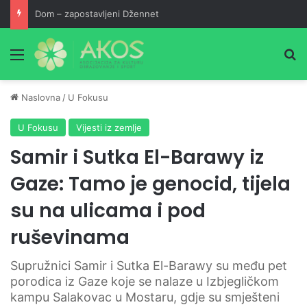
Dom – zapostavljeni Džennet
Meni
Pr
Naslovna
/
U Fokusu
U Fokusu
Vijesti iz zemlje
Samir i Sutka El-Barawy iz
Gaze: Tamo je genocid, tijela
su na ulicama i pod
ruševinama
Supružnici Samir i Sutka El-Barawy su među pet
porodica iz Gaze koje se nalaze u Izbjegličkom
kampu Salakovac u Mostaru, gdje su smješteni