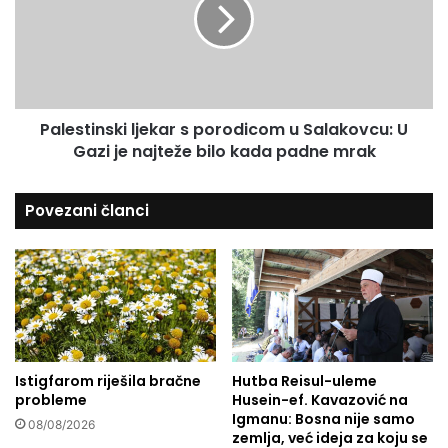
e
a
s
e
t
l
i
b
n
a
s
c
Palestinski ljekar s porodicom u Salakovcu: U
k
i
Gazi je najteže bilo kada padne mrak
i
o
l
4
j
Povezani članci
0
e
.
k
0
a
0
r
0
s
t
p
o
o
n
r
a
Istigfarom riješila bračne
Hutba Reisul-uleme
o
probleme
Husein-ef. Kavazović na
e
d
Igmanu: Bosna nije samo
k
i
08/08/2026
zemlja, već ideja za koju se
s
c