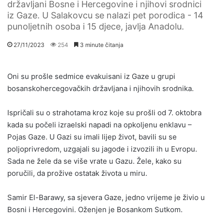
državljani Bosne i Hercegovine i njihovi srodnici
iz Gaze. U Salakovcu se nalazi pet porodica - 14
punoljetnih osoba i 15 djece, javlja Anadolu.
27/11/2023
254
3 minute čitanja
Oni su prošle sedmice evakuisani iz Gaze u grupi
bosanskohercegovačkih državljana i njihovih srodnika.
Ispričali su o strahotama kroz koje su prošli od 7. oktobra
kada su počeli izraelski napadi na opkoljenu enklavu –
Pojas Gaze. U Gazi su imali lijep život, bavili su se
poljoprivredom, uzgajali su jagode i izvozili ih u Evropu.
Sada ne žele da se više vrate u Gazu. Žele, kako su
poručili, da prožive ostatak života u miru.
Samir El-Barawy, sa sjevera Gaze, jedno vrijeme je živio u
Bosni i Hercegovini. Oženjen je Bosankom Sutkom.