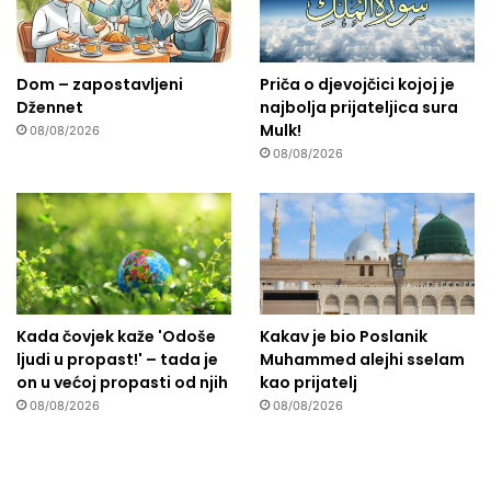
Dom – zapostavljeni
Priča o djevojčici kojoj je
Džennet
najbolja prijateljica sura
Mulk!
08/08/2026
08/08/2026
Kada čovjek kaže 'Odoše
Kakav je bio Poslanik
ljudi u propast!' – tada je
Muhammed alejhi sselam
on u većoj propasti od njih
kao prijatelj
08/08/2026
08/08/2026