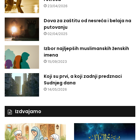
a
23/04/2026
k
Dova za zaštitu od nesreća i belaja na
putovanju
02/04/2025
Izbor najljepših muslimanskih ženskih
imena
15/09/2023
Koji su prvi, a koji zadnji predznaci
Sudnjeg dana
14/05/2026
Izdvajamo