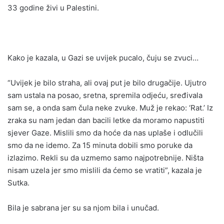
33 godine živi u Palestini.
Kako je kazala, u Gazi se uvijek pucalo, čuju se zvuci…
“Uvijek je bilo straha, ali ovaj put je bilo drugačije. Ujutro
sam ustala na posao, sretna, spremila odjeću, sređivala
sam se, a onda sam čula neke zvuke. Muž je rekao: ‘Rat.’ Iz
zraka su nam jedan dan bacili letke da moramo napustiti
sjever Gaze. Mislili smo da hoće da nas uplaše i odlučili
smo da ne idemo. Za 15 minuta dobili smo poruke da
izlazimo. Rekli su da uzmemo samo najpotrebnije. Ništa
nisam uzela jer smo mislili da ćemo se vratiti”, kazala je
Sutka.
Bila je sabrana jer su sa njom bila i unučad.