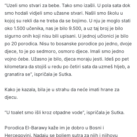
“Uzeli smo stvari za bebe. Tako smo izašli. U pola sata dok
smo hodali vidjeli smo užasne stvari. Našli smo školu u
kojoj su rekli da ne treba da se bojimo. U nju je moglo stati
oko 1.500 učenika, nas je bilo 9.500, a uz taj broj je bilo
sigurno onih koji nisu bili upisani. U jednoj učionici je bilo
po 20 porodica. Nisu to bosanske porodice po jedno, dvoje
djece, to je po sedmoro, osmoro djece. Imali smo jedno
vojno ćebe. Užasno je bilo, djeca moraju jesti. Ideš po pet
kilometara da stojiš u redu po četiri sata da uzmeš hljeb, a
granatira se”, ispričala je Sutka.
Kako je kazala, bila je u strahu da neće imati hrane za
djecu.
“U toalet smo išli kroz otpadne vode”, ispričala je Sutka.
Porodica El-Barawy kaže im je dobro u Bosni i
Hercegovini. Nadaju se boljem sutra za njih i njihovu