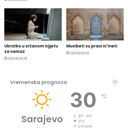
o
n
c
e
i
b
d
o
,
m
t
i
Ukratko u srčanom nijjetu
Musibeti su pravi ni'meti
j
za namaz
e
08/08/2026
08/08/2026
l
a
s
u
Vremenska prognoza
n
a
30
u
℃
l
i
c
Sarajevo
30º - 20º
a
37%
m
3.15 km/h