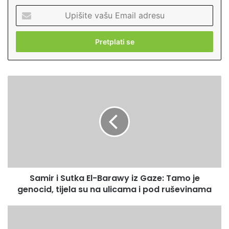
U
p
i
š
i
t
e
S
v
a
a
m
š
i
u
r
E
i
m
S
a
u
i
t
l
Samir i Sutka El-Barawy iz Gaze: Tamo je
k
a
genocid, tijela su na ulicama i pod ruševinama
a
d
E
r
l
S
e
-
t
s