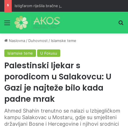
Istigfarom riješila bračne probleme
Meni
Pr
Naslovna
/
Duhovnost
/
Islamske teme
Islamske teme
U Fokusu
Palestinski ljekar s
porodicom u Salakovcu: U
Gazi je najteže bilo kada
padne mrak
Ahmed Shahin trenutno se nalazi u Izbjegličkom
kampu Salakovac u Mostaru, gdje su smješteni
državljani Bosne i Hercegovine i njihovi srodnici