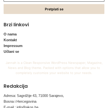
Email
adresu
Brzi linkovi
O nama
Kontakt
Impressum
Učlani se
Jannah is a Clean Responsive WordPress Newspaper, Magazine,
News and Blog theme. Packed with options that allow you to
completely customize your website to your needs.
Redakcija
Adresa: Sagrdžije 43, 71000 Sarajevo,
Bosna i Hercegovina
E-mail :
info@akos.ba