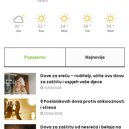
Vedro
a
i
p
o
30
32
34
36
34
℃
℃
℃
℃
℃
d
Sat
Sun
Mon
Tue
Wed
r
u
š
e
Popularno
Najnovije
v
i
n
Dove za sreću – roditelji, učite ovu dovu
a
za zaštitu i uspjeh vaše djece
m
a
15/03/2026
9 Poslanikovih dova protiv anksioznosti
i stresa
23/04/2026
Dova za zaštitu od nesreća i belaja na