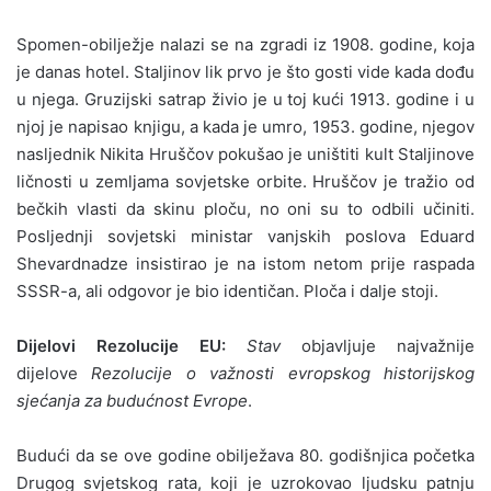
Spomen-obilježje nalazi se na zgradi iz 1908. godine, koja
je danas hotel. Staljinov lik prvo je što gosti vide kada dođu
u njega. Gruzijski satrap živio je u toj kući 1913. godine i u
njoj je napisao knjigu, a kada je umro, 1953. godine, njegov
nasljednik Nikita Hruščov pokušao je uništiti kult Staljinove
ličnosti u zemljama sovjetske orbite. Hruščov je tražio od
bečkih vlasti da skinu ploču, no oni su to odbili učiniti.
Posljednji sovjetski ministar vanjskih poslova Eduard
Shevardnadze insistirao je na istom netom prije raspada
SSSR-a, ali odgovor je bio identičan. Ploča i dalje stoji.
Dijelovi Rezolucije EU:
Stav
objavljuje najvažnije
dijelove
Rezolucije o važnosti evropskog historijskog
sjećanja za budućnost Evrope
.
Budući da se ove godine obilježava 80. godišnjica početka
Drugog svjetskog rata, koji je uzrokovao ljudsku patnju