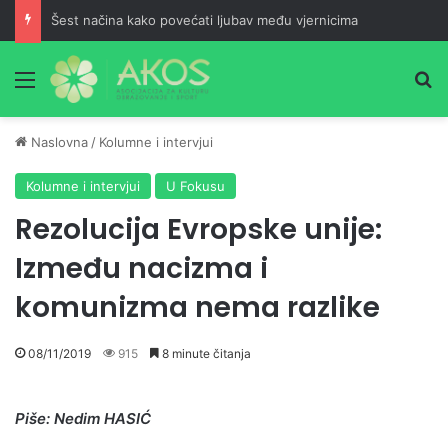
Šest načina kako povećati ljubav među vjernicima
Meni
Pr
Naslovna
/
Kolumne i intervjui
Kolumne i intervjui
U Fokusu
Rezolucija Evropske unije:
Između nacizma i
komunizma nema razlike
08/11/2019
915
8 minute čitanja
Piše: Nedim HASIĆ