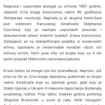
Rasprava i usporedbe dosegle su vrhunac 1997. godine,
objavom
Crne knjige komunizma
, nakon 80. godišnjice
Oktobarske revolucije. Napisala ju je skupina historičara
pod vodstvom francuskog istraživača Stéphanea
Courtoisa, koji je nastojao uspostaviti precizan i
dokumentiran bilans stvarnih ljudskih žrtava komunizma.
Oslanjajući se na deklasificirane podatke iz moskovskih
arhiva, ispostavio je nevjerovatan konačan račun: sto
miliona mrtvih, četiri puta više od brojke koju su ti isti
autori pripisali Hitlerovom nacionalsocijalizmu.
Krvavi bilans za mnoge nije bio iznenađenje. Naprotiv. Još
prije no što je
Crna knjiga
objavljena, publicirani su brojni
radovi istraživača koje su zanimali gulazi, glad koju je
Staljin izazvao u Ukrajini ili masovne deportacije disidenata
sovjetskog režima. Prije tačno trideset godina politolog
Zbigniew Brzezinski u svom je radu
Veliki neuspjeh: