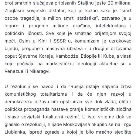
broj smrtnih slučajeva pripisanih Staljinu jeste 20 miliona.
Zloglasni sovjetski diktator, koji je kazao kako je “smrt
osobe tragedija, a milion smrti statistika”, zatvarao je u
logore i progonio milione građana, intelektualaca i
političkih ličnosti. Sve koje je smatrao prijetnjom svojoj
moći. Osim u Kini i SSSR-u, komunizam je uzrokovao
bijedu, progone i masovna ubistva i u drugim državama
poput Sjeverne Koreje, Kambodže, Etiopije ili Kube, a vlasti
koje počivaju na marksističkoj ideologiji aktuelne su u
Venezueli i Nikaragvi.
U rezoluciji se navodi i da “Rusija ostaje najveća žrtva
komunističkog totalitarizma i da će njen razvoj u
demokratsku državu biti opstruiran sve dok vlada, elita i
politička propaganda nastave pranje komunističkih zločina
i slave sovjetski totalitarni režim”. U isto vrijeme dok se
glasalo o rezoluciji, hiljade Moskovljana okupilo se na Trgu
Liubianka, ispred zgrade u kojoj je bilo mračno sjedište