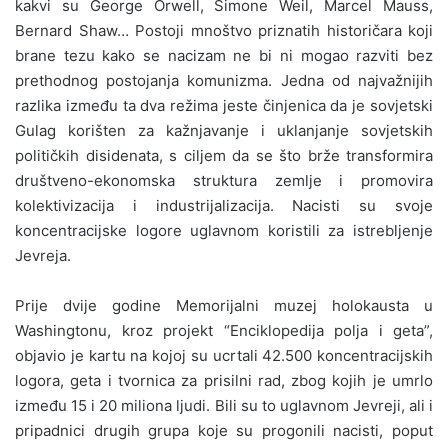
kakvi su George Orwell, Simone Weil, Marcel Mauss,
Bernard Shaw… Postoji mnoštvo priznatih historičara koji
brane tezu kako se nacizam ne bi ni mogao razviti bez
prethodnog postojanja komunizma. Jedna od najvažnijih
razlika između ta dva režima jeste činjenica da je sovjetski
Gulag korišten za kažnjavanje i uklanjanje sovjetskih
političkih disidenata, s ciljem da se što brže transformira
društveno-ekonomska struktura zemlje i promovira
kolektivizacija i industrijalizacija. Nacisti su svoje
koncentracijske logore uglavnom koristili za istrebljenje
Jevreja.
Prije dvije godine Memorijalni muzej holokausta u
Washingtonu, kroz projekt “Enciklopedija polja i geta”,
objavio je kartu na kojoj su ucrtali 42.500 koncentracijskih
logora, geta i tvornica za prisilni rad, zbog kojih je umrlo
između 15 i 20 miliona ljudi. Bili su to uglavnom Jevreji, ali i
pripadnici drugih grupa koje su progonili nacisti, poput