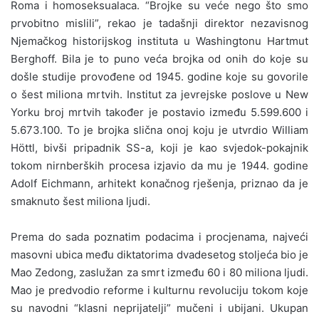
Roma i homoseksualaca. “Brojke su veće nego što smo
prvobitno mislili”, rekao je tadašnji direktor nezavisnog
Njemačkog historijskog instituta u Washingtonu Hartmut
Berghoff. Bila je to puno veća brojka od onih do koje su
došle studije provođene od 1945. godine koje su govorile
o šest miliona mrtvih. Institut za jevrejske poslove u New
Yorku broj mrtvih također je postavio između 5.599.600 i
5.673.100. To je brojka slična onoj koju je utvrdio William
Höttl, bivši pripadnik SS-a, koji je kao svjedok-pokajnik
tokom nirnberških procesa izjavio da mu je 1944. godine
Adolf Eichmann, arhitekt konačnog rješenja, priznao da je
smaknuto šest miliona ljudi.
Prema do sada poznatim podacima i procjenama, najveći
masovni ubica među diktatorima dvadesetog stoljeća bio je
Mao Zedong, zaslužan za smrt između 60 i 80 miliona ljudi.
Mao je predvodio reforme i kulturnu revoluciju tokom koje
su navodni “klasni neprijatelji” mučeni i ubijani. Ukupan