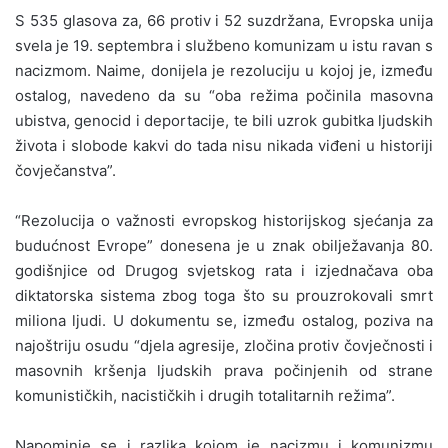
S 535 glasova za, 66 protiv i 52 suzdržana, Evropska unija
svela je 19. septembra i službeno komunizam u istu ravan s
nacizmom. Naime, donijela je rezoluciju u kojoj je, između
ostalog, navedeno da su “oba režima počinila masovna
ubistva, genocid i deportacije, te bili uzrok gubitka ljudskih
života i slobode kakvi do tada nisu nikada viđeni u historiji
čovječanstva”.
“Rezolucija o važnosti evropskog historijskog sjećanja za
budućnost Evrope” donesena je u znak obilježavanja 80.
godišnjice od Drugog svjetskog rata i izjednačava oba
diktatorska sistema zbog toga što su prouzrokovali smrt
miliona ljudi. U dokumentu se, između ostalog, poziva na
najoštriju osudu “djela agresije, zločina protiv čovječnosti i
masovnih kršenja ljudskih prava počinjenih od strane
komunističkih, nacističkih i drugih totalitarnih režima”.
Napominje se i razlika kojom je nacizmu i komunizmu