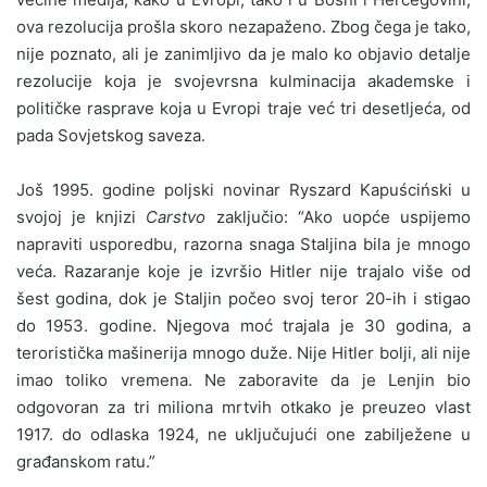
ova rezolucija prošla skoro nezapaženo. Zbog čega je tako,
nije poznato, ali je zanimljivo da je malo ko objavio detalje
rezolucije koja je svojevrsna kulminacija akademske i
političke rasprave koja u Evropi traje već tri desetljeća, od
pada Sovjetskog saveza.
Još 1995. godine poljski novinar Ryszard Kapuściński u
svojoj je knjizi
Carstvo
zaključio: “Ako uopće uspijemo
napraviti usporedbu, razorna snaga Staljina bila je mnogo
veća. Razaranje koje je izvršio Hitler nije trajalo više od
šest godina, dok je Staljin počeo svoj teror 20-ih i stigao
do 1953. godine. Njegova moć trajala je 30 godina, a
teroristička mašinerija mnogo duže. Nije Hitler bolji, ali nije
imao toliko vremena. Ne zaboravite da je Lenjin bio
odgovoran za tri miliona mrtvih otkako je preuzeo vlast
1917. do odlaska 1924, ne uključujući one zabilježene u
građanskom ratu.”