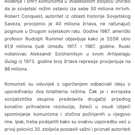
Rođenje i smrt komunizma u dvadesetom stoljeću
utvrdio
da je sovjetski režim ostavio iza sebe 50 miliona mrtvih.
Robert Conquest, autoritet iz oblasti historije Sovjetskog
Saveza, procijenio je 40 miliona žrtava, ne računajući
poginule u Drugom svjetskom ratu. Godine 1987. američki
profesor Rudolph Rummel objavljuje kako je SSSR ubio
61,9 miliona ljudi između 1917. i 1987. godine. Ruski
nobelovac Aleksandr Solzhenitsyn u svom
Arhipelagu
Gulag
iz 1973. godine broj žrtava represije procjenjuje na
88 miliona.
Komunisti su oduvijek s ogorčenjem odbacivali ideju o
upoređivanju dva totalitarna režima. Čak je i evropska
socijalistička skupina predstavila drugačiji prijedlog
konačno prihvaćene rezolucije, želeći u osudi izbjeći
spominjanje komunizma i zločina počinjenih u njegovo
ime. Ipak, treba podsjetiti kako su ovakvu usporedbu već u
prvoj polovici 20. stoljeća postavili važni i priznati autoriteti