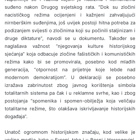
suđeno nakon Drugog svjetskog rata. “Dok su zločini
nacističkog režima ocijenjeni i kažnjeni zahvaljujući
nirnberškim suđenjima, još uvijek postoji hitna potreba za
podizanjem svijesti o zločinima koji su počinili staljinizam i
druge diktature”, navodi se u dokumentu. Također se
naglašava važnost “njegovanja kulture historijskog
sjećanja” koja odbacuje zločine fašističkih i komunističkih
režima kako bi se promovirala, posebno kod mlađih
generacija, “otpornost na prijetnje koje lebde nad
modernom demokratijom”. U deklaraciji se posebno
izražava zabrinutost zbog javnog korištenja simbola
totalitarnih sistema pa čak i u reklamne svrhe, kao i zbog
postojanja “spomenika i spomen-obilježja koja veličaju
totalitarne režime, što olakšava iskrivljavanje historijskih
događaja”.
Unatoč ogromnom historijskom značaju, kod velike je
većine medija, kako u Evropi, tako i u Bosni i Hercegovini,