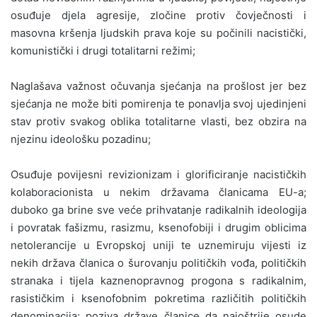
osuđuje djela agresije, zločine protiv čovječnosti i
masovna kršenja ljudskih prava koje su počinili nacistički,
komunistički i drugi totalitarni režimi;
Naglašava važnost očuvanja sjećanja na prošlost jer bez
sjećanja ne može biti pomirenja te ponavlja svoj ujedinjeni
stav protiv svakog oblika totalitarne vlasti, bez obzira na
njezinu ideološku pozadinu;
Osuđuje povijesni revizionizam i glorificiranje nacističkih
kolaboracionista u nekim državama članicama EU-a;
duboko ga brine sve veće prihvatanje radikalnih ideologija
i povratak fašizmu, rasizmu, ksenofobiji i drugim oblicima
netolerancije u Evropskoj uniji te uznemiruju vijesti iz
nekih država članica o šurovanju političkih vođa, političkih
stranaka i tijela kaznenopravnog progona s radikalnim,
rasističkim i ksenofobnim pokretima različitih političkih
denominacija; poziva države članice da najoštrije osude