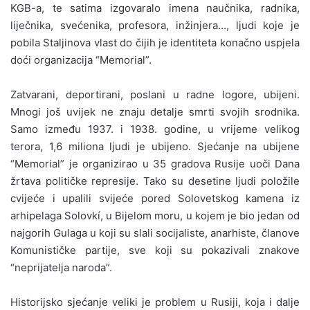
KGB-a, te satima izgovaralo imena naučnika, radnika,
liječnika, svećenika, profesora, inžinjera…, ljudi koje je
pobila Staljinova vlast do čijih je identiteta konačno uspjela
doći organizacija “Memorial”.
Zatvarani, deportirani, poslani u radne logore, ubijeni.
Mnogi još uvijek ne znaju detalje smrti svojih srodnika.
Samo između 1937. i 1938. godine, u vrijeme velikog
terora, 1,6 miliona ljudi je ubijeno. Sjećanje na ubijene
“Memorial” je organizirao u 35 gradova Rusije uoči Dana
žrtava političke represije. Tako su desetine ljudi položile
cvijeće i upalili svijeće pored Solovetskog kamena iz
arhipelaga Solovkí, u Bijelom moru, u kojem je bio jedan od
najgorih Gulaga u koji su slali socijaliste, anarhiste, članove
Komunističke partije, sve koji su pokazivali znakove
“neprijatelja naroda”.
Historijsko sjećanje veliki je problem u Rusiji, koja i dalje