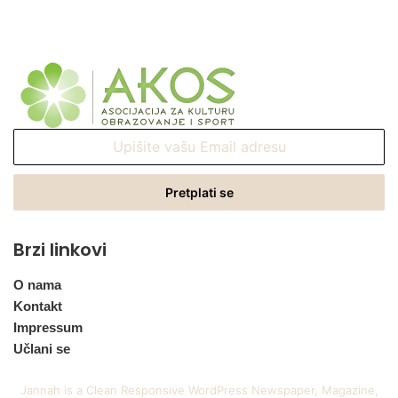
Upišite
vašu
Email
adresu
Brzi linkovi
O nama
Kontakt
Impressum
Učlani se
Jannah is a Clean Responsive WordPress Newspaper, Magazine,