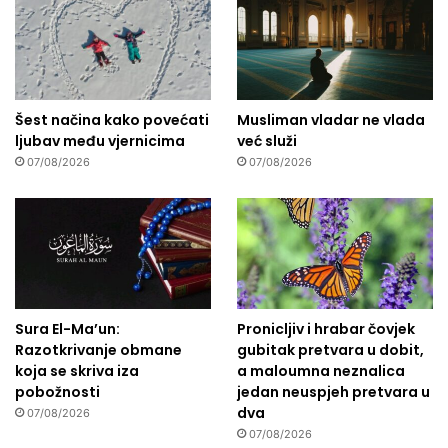
Šest načina kako povećati
Musliman vladar ne vlada
ljubav među vjernicima
već služi
07/08/2026
07/08/2026
Sura El-Ma’un:
Pronicljiv i hrabar čovjek
Razotkrivanje obmane
gubitak pretvara u dobit,
koja se skriva iza
a maloumna neznalica
pobožnosti
jedan neuspjeh pretvara u
dva
07/08/2026
07/08/2026