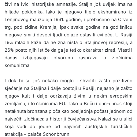
živi na ivici historijske amnezije. Staljin još uvijek ima na
hiljade poklonika. Iako je njegovo tijelo ekshumirano iz
Lenjinovog mauzoleja 1961. godine, i prebačeno na Crveni
trg, pod zidine Kremlja, ipak svake godine na godišnjicu
njegove smrti deseci ljudi dolaze ostaviti cvijeće. U Rusiji
19% mladih kaže da ne zna ništa o Staljinovoj represiji, a
26% posto njih ističe da ga je teško okarakterizirati. Vlasti i
danas izbjegavaju otvorenu raspravu o zločinima
komunizma.
I dok bi se još nekako moglo i shvatiti zašto pozitivno
sjećanje na Staljina i dalje postoji u Rusiji, nejasno je zašto
njegov kult i dalje održavaju živim u nekim evropskim
zemljama, i to članicama EU. Tako u Beču i dan-danas stoji
netaknuta bronzana ploča kao posljednja počast jednom od
najvećih zločinaca u historiji čovječanstva. Nalazi se u ulici
koja vodi do jedne od najvećih austrijskih turističkih
atrakcija – palače Schönbrunn.