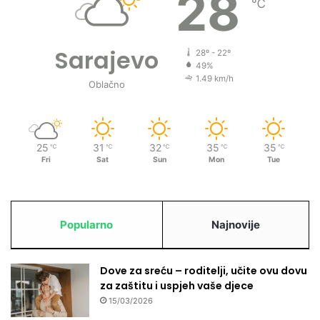
28
℃
d
ž
i
r
Sarajevo
28º - 22º
i
49%
1.49 km/h
Oblačno
25
31
32
35
35
℃
℃
℃
℃
℃
Fri
Sat
Sun
Mon
Tue
Popularno
Najnovije
Dove za sreću – roditelji, učite ovu dovu
za zaštitu i uspjeh vaše djece
15/03/2026