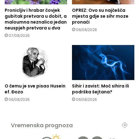
v
Pronicljiv i hrabar čovjek
OPREZ: Ovo su najčešća
a
gubitak pretvara u dobit, a
mjesta gdje se sihr moze
z
maloumna neznalica jedan
pronaći
o
neuspjeh pretvara u dva
v
06/08/2026
07/08/2026
i
ć
a
:
S
v
i
s
O čemu je sve pisao Husein
Sihir i zavist: Moć sihira ili
m
ef. Đozo
podrška šejtana?
o
06/08/2026
06/08/2026
m
i
m
u
Vremenska prognoza
h
a