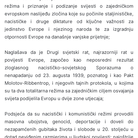
režima i priznanje i podizanje svijesti o zajedničkom
evropskom naslijeđu zločina koje su počinile staljinističke,
nacističke i druge diktature od ključne važnosti za
jedinstvo Evrope i njezinog naroda te za izgradnju
otpornosti Evrope na današnje vanjske prijetnje;
Naglašava da je Drugi svjetski rat, najrazorniji rat u
povijesti Evrope, započeo kao neposredni rezultat
zloglasnog nacističko-sovjetskog Sporazuma o
nenapadanju od 23. augusta 1939, poznatog i kao Pakt
Molotov-Ribbentrop, i njegovih tajnih protokola, u kojima
su ta dva totalitarna režima sa zajedničkim ciljem osvajanja
svijeta podijelila Evropu u dvije zone utjecaja;
Podsjeća da su nacistički i komunistički režimi provodili
masovna ubojstva, genocid, deportacije i doveli do
nezapamćenih gubitaka života i slobode u 20. stoljeću u
dotad neviđenim razmjerima u ljudskoj povijesti; najoštrije