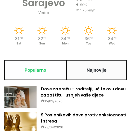
Sarajevo
59%
1.75 km/h
Vedro
31
32
34
36
34
℃
℃
℃
℃
℃
Sat
Sun
Mon
Tue
Wed
Popularno
Najnovije
Dove za sreću – roditelji, učite ovu dovu
za zaštitu i uspjeh vaše djece
15/03/2026
9 Poslanikovih dova protiv anksioznosti
i stresa
23/04/2026