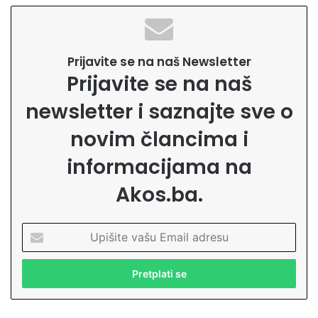
Prijavite se na naš Newsletter
Prijavite se na naš
newsletter i saznajte sve o
novim člancima i
informacijama na
Akos.ba.
U
p
i
š
i
t