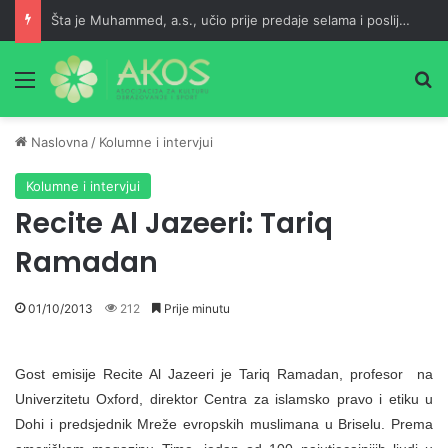
Šta je Muhammed, a.s., učio prije predaje selama i poslije namaza?
Meni
Pr
Naslovna
/
Kolumne i intervjui
Kolumne i intervjui
Recite Al Jazeeri: Tariq
Ramadan
01/10/2013
212
Prije minutu
Gost emisije Recite Al Jazeeri je Tariq Ramadan, profesor na
Univerzitetu Oxford, direktor Centra za islamsko pravo i etiku u
Dohi i predsjednik Mreže evropskih muslimana u Briselu. Prema