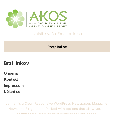
Upišite
vašu
Email
adresu
Brzi linkovi
O nama
Kontakt
Impressum
Učlani se
Jannah is a Clean Responsive WordPress Newspaper, Magazine,
News and Blog theme. Packed with options that allow you to