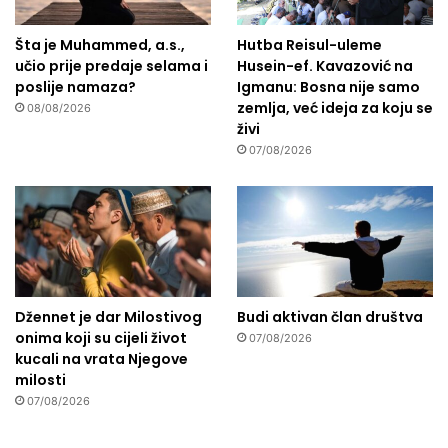
Šta je Muhammed, a.s.,
Hutba Reisul-uleme
učio prije predaje selama i
Husein-ef. Kavazović na
poslije namaza?
Igmanu: Bosna nije samo
zemlja, već ideja za koju se
08/08/2026
živi
07/08/2026
Džennet je dar Milostivog
Budi aktivan član društva
onima koji su cijeli život
07/08/2026
kucali na vrata Njegove
milosti
07/08/2026