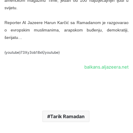
američkom magazinu Time, jedan od 100 najutjecajnijih ljudi u
svijetu.
Reporter Al Jazeere Harun Karčić sa Ramadanom je razgovarao
o evropskim muslimanima, arapskom buđenju, demokratiji,
šerijatu…
{youtube}
73Xy3ob18xI
{/youtube}
balkans.aljazeera.net
Tarik Ramadan