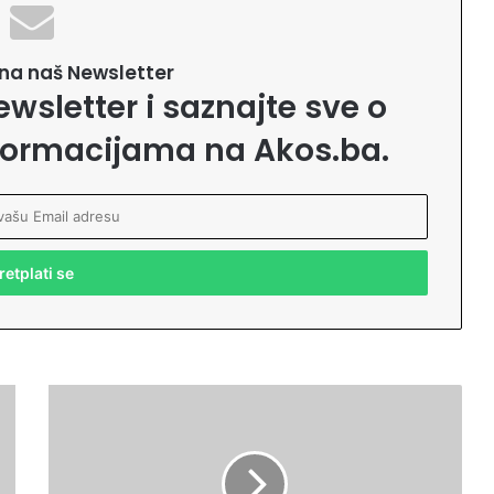
e na naš Newsletter
ewsletter i saznajte sve o
formacijama na Akos.ba.
K
u
r
'
a