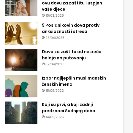
ovu dovu za zaštitu i uspjeh
vaše djece
15/03/2026
9 Poslanikovih dova protiv
anksioznosti i stresa
23/04/2026
Dova za zaštitu od nesreća i
belaja na putovanju
02/04/2025
Izbor najljepših muslimanskih
ženskih imena
15/09/2023
Koji su prvi, a koji zadnji
predznaci Sudnjeg dana
14/05/2026