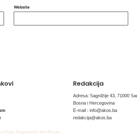
p
h
Website
o
d
n
e
d
j
e
t
e
t
u
inkovi
Redakcija
Adresa: Sagrdžije 43, 71000 Sa
Bosna i Hercegovina
um
E-mail :
info@akos.ba
e
redakcija@akos.ba
 a Clean Responsive WordPress