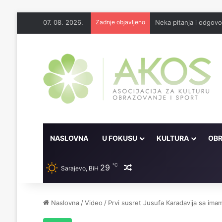
07. 08. 2026.
Zadnje objavljeno
Neka pitanja i odgov
NASLOVNA
U FOKUSU
KULTURA
OBR
℃
29
Random članak
Sarajevo, BiH
Naslovna
/
Video
/
Prvi susret Jusufa Karadavija sa 