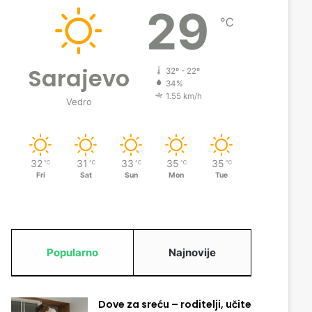
29
℃
Sarajevo
32º - 22º
34%
1.55 km/h
Vedro
32
31
33
35
35
℃
℃
℃
℃
℃
Fri
Sat
Sun
Mon
Tue
Popularno
Najnovije
Dove za sreću – roditelji, učite