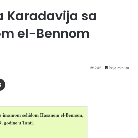
a Karadavija sa
m el-Bennom
245
Prije minutu
Podijeli putem Emaila
u sa imamom šehidom Hasanom el-Bennom,
. godine u Tanti.