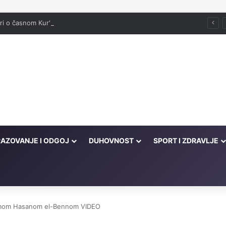
ori o časnom Kur'anu
AZOVANJE I ODGOJ
DUHOVNOST
SPORT I ZDRAVLJE
imamom Hasanom el-Bennom VIDEO