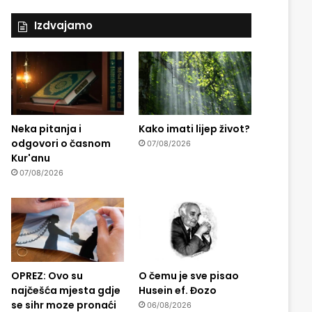
Izdvajamo
Neka pitanja i
Kako imati lijep život?
odgovori o časnom
07/08/2026
Kur'anu
07/08/2026
OPREZ: Ovo su
O čemu je sve pisao
najčešća mjesta gdje
Husein ef. Đozo
se sihr moze pronaći
06/08/2026