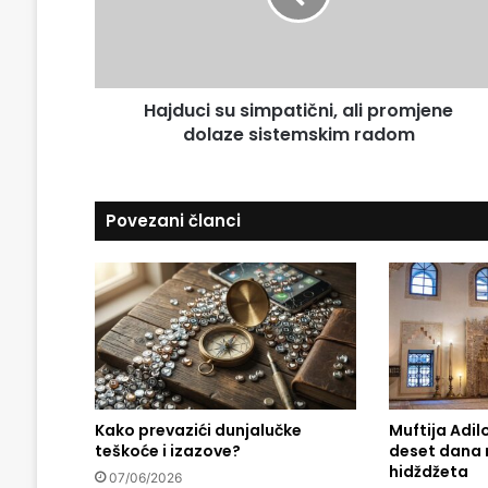
a
c
i
i
l
s
a
u
d
Hajduci su simpatični, ali promjene
s
r
dolaze sistemskim radom
i
e
m
s
p
u
a
Povezani članci
t
i
č
n
i
,
a
l
i
Kako prevazići dunjalučke
Muftija Adilo
p
teškoće i izazove?
deset dana 
r
hidždžeta
o
07/06/2026