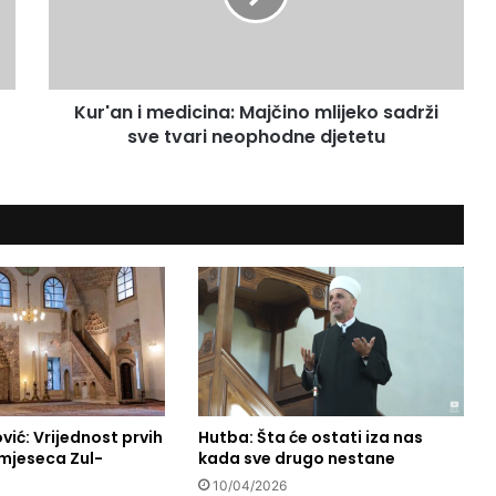
n
i
m
e
Kur'an i medicina: Majčino mlijeko sadrži
d
sve tvari neophodne djetetu
i
c
i
n
a
:
M
a
j
č
i
n
o
vić: Vrijednost prvih
Hutba: Šta će ostati iza nas
m
mjeseca Zul-
kada sve drugo nestane
l
i
10/04/2026