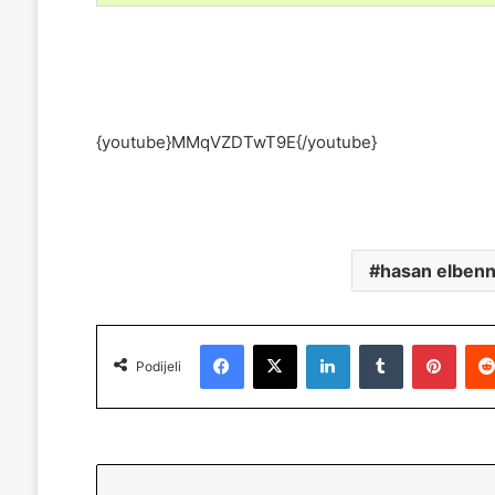
{youtube}MMqVZDTwT9E{/youtube}
hasan elben
Facebook
X
LinkedIn
Tumblr
Pinterest
Podijeli