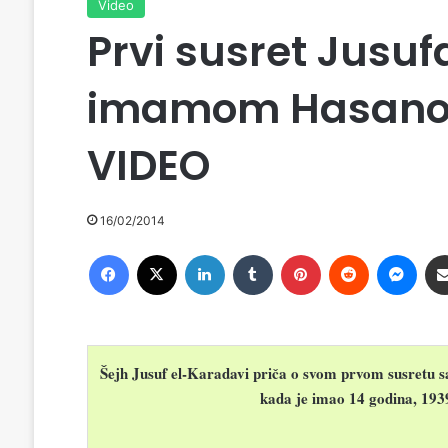
Video
Prvi susret Jusuf
imamom Hasano
VIDEO
16/02/2014
Facebook
X
LinkedIn
Tumblr
Pinterest
Reddit
Messenger
Šejh Jusuf el-Karadavi priča o svom prvom susret
kada je imao 14 godina, 1939