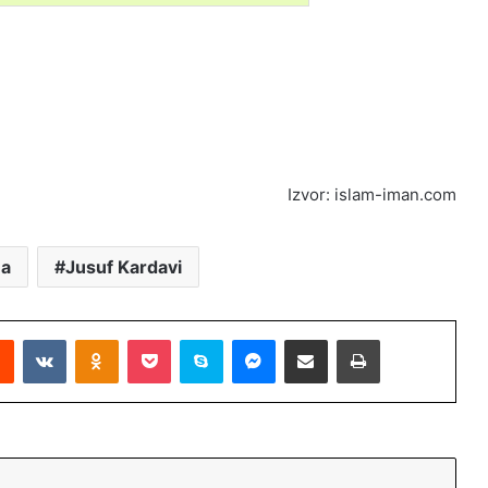
Izvor: islam-iman.com
na
Jusuf Kardavi
Reddit
VKontakte
Odnoklassniki
Pocket
Skype
Messenger
Podijeli putem Emaila
Printaj