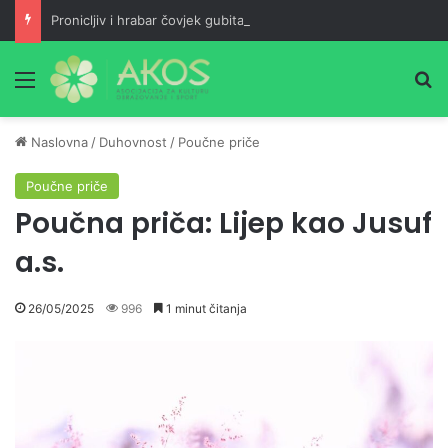
Pronicljiv i hrabar čovjek gubitak pretvara u dobit, a maloumna neznalica jedan neuspjeh pretvara u dva
Meni
Pr
Naslovna
/
Duhovnost
/
Poučne priče
Poučne priče
Poučna priča: Lijep kao Jusuf
a.s.
26/05/2025
996
1 minut čitanja