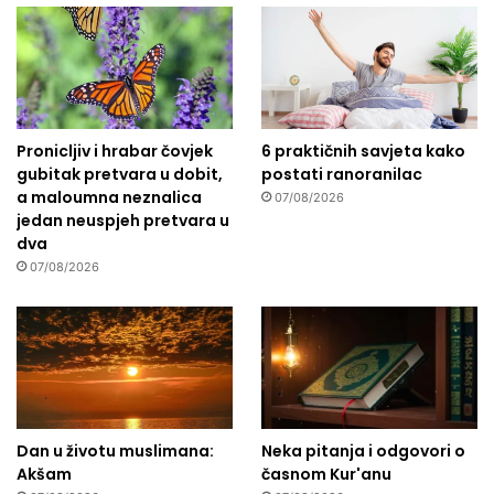
Pronicljiv i hrabar čovjek
6 praktičnih savjeta kako
gubitak pretvara u dobit,
postati ranoranilac
a maloumna neznalica
07/08/2026
jedan neuspjeh pretvara u
dva
07/08/2026
Dan u životu muslimana:
Neka pitanja i odgovori o
Akšam
časnom Kur'anu