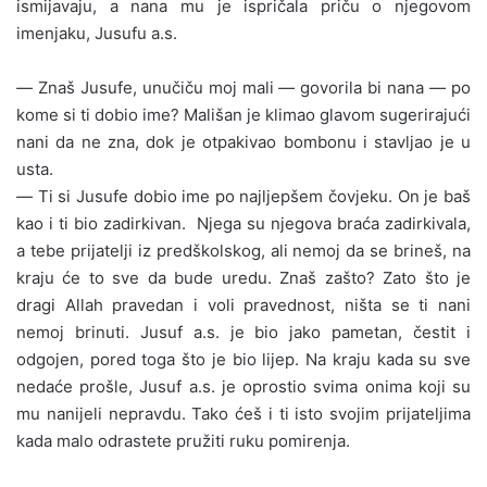
ismijavaju, a nana mu je ispričala priču o njegovom
imenjaku, Jusufu a.s.
—
Znaš Jusufe, unučiču moj mali
—
govorila bi nana
—
po
kome si ti dobio ime? Mališan je klimao glavom sugerirajući
nani da ne zna, dok je otpakivao bombonu i stavljao je u
usta.
—
Ti si Jusufe dobio ime po najljepšem čovjeku. On je baš
kao i ti bio zadirkivan. Njega su njegova braća zadirkivala,
a tebe prijatelji iz predškolskog, ali nemoj da se brineš, na
kraju će to sve da bude uredu. Znaš zašto? Zato što je
dragi Allah pravedan i voli pravednost, ništa se ti nani
nemoj brinuti. Jusuf a.s. je bio jako pametan, čestit i
odgojen, pored toga što je bio lijep. Na kraju kada su sve
nedaće prošle, Jusuf a.s. je oprostio svima onima koji su
mu nanijeli nepravdu. Tako ćeš i ti isto svojim prijateljima
kada malo odrastete pružiti ruku pomirenja.