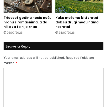
s
j
e
Trideset godina nosio noću
Kako možemo biti sretni
d
hranu siromašnima, a da
dok su drugi među nama
a
niko za to nije znao
nesretni
n
26/07/2026
24/07/2026
j
a
G
Leave a Reply
a
z
Your email address will not be published.
Required fields are
a
marked
*
T
r
C
i
b
o
u
m
n
m
a
l
e
a