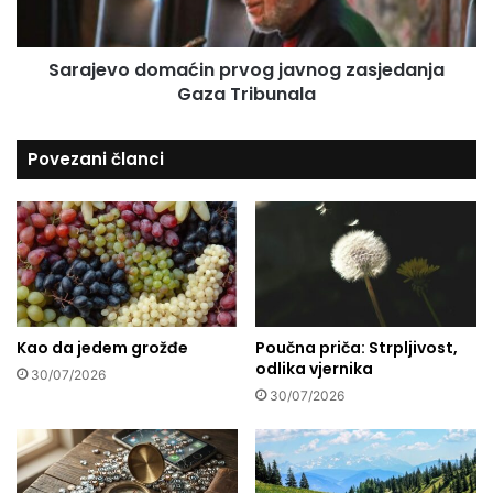
i
o
g
d
Sarajevo domaćin prvog javnog zasjedanja
f
o
a
Gaza Tribunala
m
r
a
a
ć
Povezani članci
i
n
p
r
v
o
g
j
Kao da jedem grožđe
Poučna priča: Strpljivost,
a
odlika vjernika
v
30/07/2026
n
30/07/2026
o
g
z
a