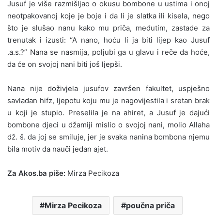
Jusuf je više razmišljao o okusu bombone u ustima i onoj
neotpakovanoj koje je boje i da li je slatka ili kisela, nego
što je slušao nanu kako mu priča, međutim, zastade za
trenutak i izusti: “A nano, hoću li ja biti lijep kao Jusuf
.a.s.?” Nana se nasmija, poljubi ga u glavu i reče da hoće,
da će on svojoj nani biti još ljepši.
Nana nije doživjela jusufov završen fakultet, uspješno
savladan hifz, ljepotu koju mu je nagovijestila i sretan brak
u koji je stupio. Preselila je na ahiret, a Jusuf je dajući
bombone djeci u džamiji mislio o svojoj nani, molio Allaha
dž. š. da joj se smiluje, jer je svaka nanina bombona njemu
bila motiv da nauči jedan ajet.
Za Akos.ba piše:
Mirza Pecikoza
Mirza Pecikoza
poučna priča