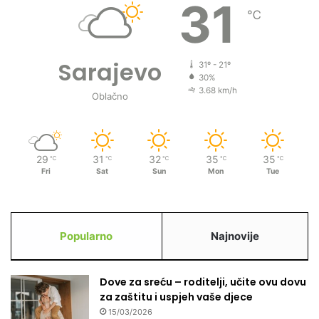
31
℃
Sarajevo
31º - 21º
30%
3.68 km/h
Oblačno
29
31
32
35
35
℃
℃
℃
℃
℃
Fri
Sat
Sun
Mon
Tue
Popularno
Najnovije
Dove za sreću – roditelji, učite ovu dovu
za zaštitu i uspjeh vaše djece
15/03/2026