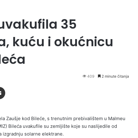
uvakufila 35
, kuću i okućnicu
leća
409
2 minute čitanja
Podijeli putem Emaila
sela Zaušje kod Bileće, s trenutnim prebivalištem u Malmeu
Z) Bileća uvakufile su zemljište koje su naslijedile od
za izgradnju solarne elektrane.