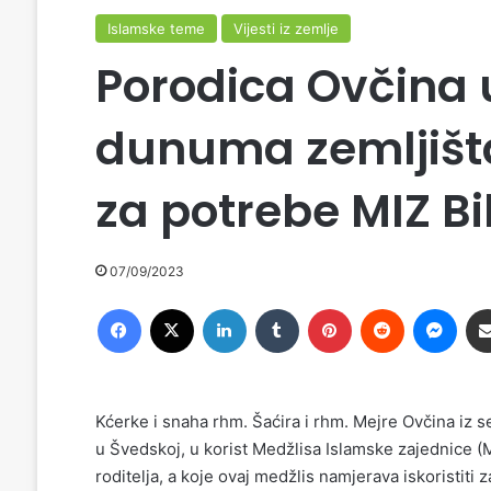
Islamske teme
Vijesti iz zemlje
Porodica Ovčina 
dunuma zemljišta
za potrebe MIZ Bi
07/09/2023
Facebook
X
LinkedIn
Tumblr
Pinterest
Reddit
Messenger
Kćerke i snaha rhm. Šaćira i rhm. Mejre Ovčina iz 
u Švedskoj, u korist Medžlisa Islamske zajednice (MI
roditelja, a koje ovaj medžlis namjerava iskoristiti 