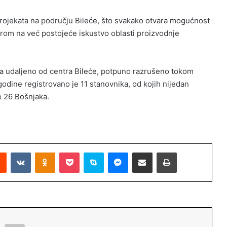
projekata na području Bileće, što svakako otvara mogućnost
bzirom na već postojeće iskustvo oblasti proizvodnje
ra udaljeno od centra Bileće, potpuno razrušeno tokom
odine registrovano je 11 stanovnika, od kojih nijedan
e 26 Bošnjaka.
Reddit
VKontakte
Odnoklassniki
Pocket
Skype
Messenger
Podijeli putem Emaila
Printaj