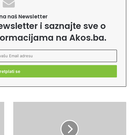
e na naš Newsletter
ewsletter i saznajte sve o
formacijama na Akos.ba.
N
a
r
o
d