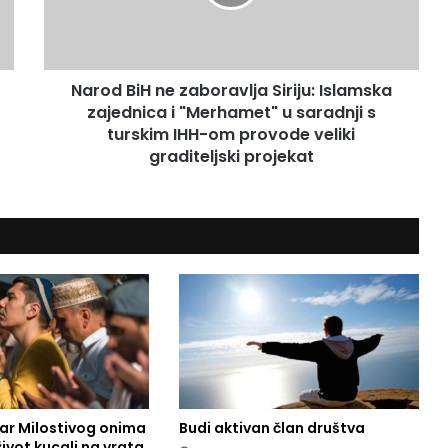
B
i
H
n
Narod BiH ne zaboravlja Siriju: Islamska
e
zajednica i "Merhamet" u saradnji s
z
a
turskim IHH-om provode veliki
b
graditeljski projekat
o
r
a
v
l
j
a
S
i
r
i
j
u
dar Milostivog onima
Budi aktivan član društva
i život kucali na vrata
: