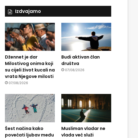
Izdvajamo
Džennet je dar
Budi aktivan član
Milostivog onima koji
društva
su cijeli život kucali na
07/08/2026
vrata Njegove milosti
07/08/2026
Šest načina kako
Musliman vladar ne
povećati ljubav među
vlada već služi