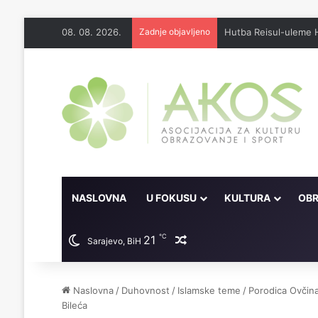
08. 08. 2026.
Zadnje objavljeno
Džennet je dar Milosti
NASLOVNA
U FOKUSU
KULTURA
OBR
℃
21
Random članak
Sarajevo, BiH
Naslovna
/
Duhovnost
/
Islamske teme
/
Porodica Ovčina
Bileća