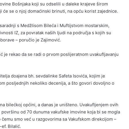
vine Bošnjaka koji su odselili u daleke krajeve širom
će se o njoj domaćinski brinuti, na opću korist zajednice.
 saradnji s Medžlisom Bileća i Muftijstvom mostarskim,
tivnosti IZ, za povratak naših ljudi na područja s kojih su
 zaborave – poručio je Zajimović.
ić je rekao da se radi o prvom poslijeratnom uvakufljavanju
telja doajena bh. sevdalinke Safeta Isovića, kojim je
m posljednjih nekoliko decenija, a što govori dovoljno o
 na bilećkoj općini, a danas je uništeno. Uvakufljenjem ovih
površinu od 70 dunuma vakufske imovine koja bi se mogla
a, o čemu smo već u razgovorima sa Vakufskom direkcijom –
f. Bilalić.