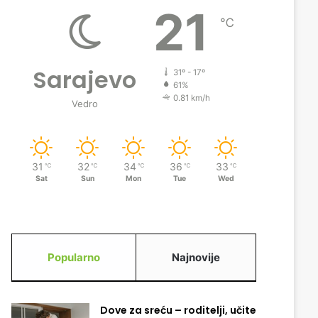
21
℃
Sarajevo
31º - 17º
61%
0.81 km/h
Vedro
31
32
34
36
33
℃
℃
℃
℃
℃
Sat
Sun
Mon
Tue
Wed
Popularno
Najnovije
Dove za sreću – roditelji, učite