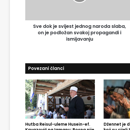
a
k
i
j
l
e
a
s
d
Sve dok je svijest jednog naroda slaba,
v
r
on je podložan svakoj propagandi i
i
e
j
ismijavanju
s
e
u
s
t
j
Povezani članci
e
d
n
o
g
n
a
r
o
d
Hutba Reisul-uleme Husein-ef.
Džennet je 
Kavazović na Igmanu: Bosna nije
koji su cijel
a