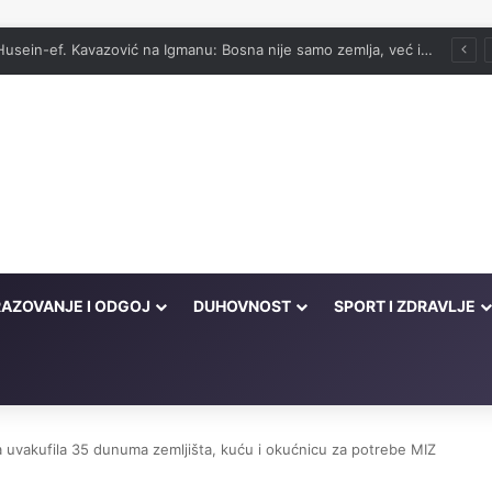
vog onima koji su cijeli život kucali na vrata Njegove milosti
AZOVANJE I ODGOJ
DUHOVNOST
SPORT I ZDRAVLJE
 uvakufila 35 dunuma zemljišta, kuću i okućnicu za potrebe MIZ