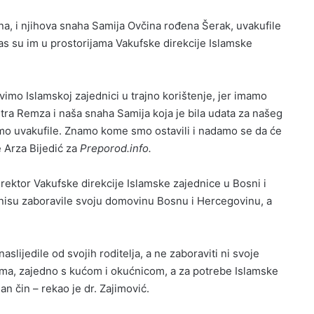
a, i njihova snaha Samija Ovčina rođena Šerak, uvakufile
 su im u prostorijama Vakufske direkcije Islamske
vimo Islamskoj zajednici u trajno korištenje, jer imamo
tra Remza i naša snaha Samija koja je bila udata za našeg
smo uvakufile. Znamo kome smo ostavili i nadamo se da će
je Arza Bijedić za
Preporod.info.
irektor Vakufske direkcije Islamske zajednice u Bosni i
e nisu zaboravile svoju domovinu Bosnu i Hercegovinu, a
aslijedile od svojih roditelja, a ne zaboraviti ni svoje
numa, zajedno s kućom i okućnicom, a za potrebe Islamske
an čin – rekao je dr. Zajimović.