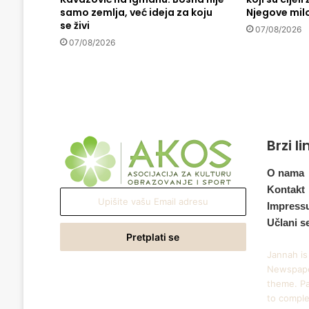
samo zemlja, već ideja za koju
Njegove mil
s
se živi
l
07/08/2026
a
07/08/2026
b
a
,
o
n
j
Brzi l
e
p
o
O nama
d
Kontakt
Upišite
l
Impress
vašu
o
Učlani s
Email
ž
adresu
a
Jannah is
n
Newspape
s
theme. Pa
v
to comple
a