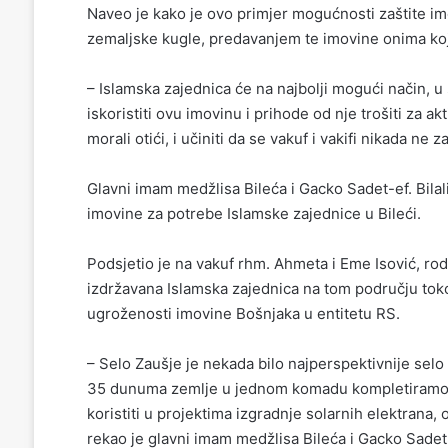
Naveo je kako je ovo primjer mogućnosti zaštite imo
zemaljske kugle, predavanjem te imovine onima koji 
– Islamska zajednica će na najbolji mogući način, u
iskoristiti ovu imovinu i prihode od nje trošiti za ak
morali otići, i učiniti da se vakuf i vakifi nikada ne
Glavni imam medžlisa Bileća i Gacko Sadet-ef. Bilal
imovine za potrebe Islamske zajednice u Bileći.
Podsjetio je na vakuf rhm. Ahmeta i Eme Isović, rodi
izdržavana Islamska zajednica na tom području toko
ugroženosti imovine Bošnjaka u entitetu RS.
– Selo Zaušje je nekada bilo najperspektivnije selo
35 dunuma zemlje u jednom komadu kompletiramo 
koristiti u projektima izgradnje solarnih elektran
rekao je glavni imam medžlisa Bileća i Gacko Sadet-e