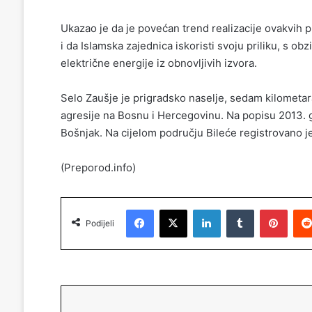
Ukazao je da je povećan trend realizacije ovakvih 
i da Islamska zajednica iskoristi svoju priliku, s o
električne energije iz obnovljivih izvora.
Selo Zaušje je prigradsko naselje, sedam kilometa
agresije na Bosnu i Hercegovinu. Na popisu 2013. g
Bošnjak. Na cijelom području Bileće registrovano j
(Preporod.info)
Facebook
X
LinkedIn
Tumblr
Pinterest
Podijeli