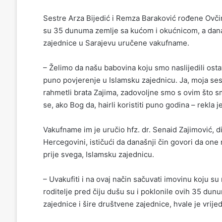
Sestre Arza Bijedić i Remza Baraković rođene Ovčin
su 35 dunuma zemlje sa kućom i okućnicom, a danas
zajednice u Sarajevu uručene vakufname.
– Želimo da našu babovina koju smo naslijedili osta
puno povjerenje u Islamsku zajednicu. Ja, moja ses
rahmetli brata Zajima, zadovoljne smo s ovim što 
se, ako Bog da, hairli koristiti puno godina – rekla 
Vakufname im je uručio hfz. dr. Senaid Zajimović, d
Hercegovini, ističući da današnji čin govori da on
prije svega, Islamsku zajednicu.
– Uvakufiti i na ovaj način sačuvati imovinu koju su n
roditelje pred čiju dušu su i poklonile ovih 35 du
zajednice i šire društvene zajednice, hvale je vrijed