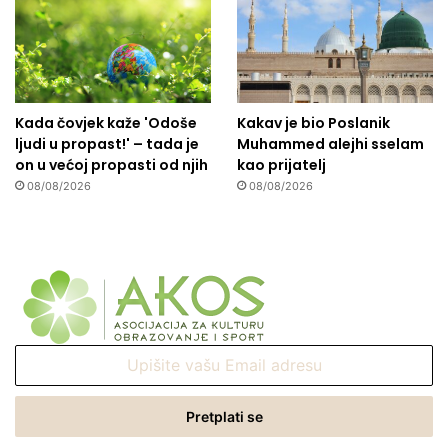
Kada čovjek kaže 'Odoše
Kakav je bio Poslanik
ljudi u propast!' – tada je
Muhammed alejhi sselam
on u većoj propasti od njih
kao prijatelj
08/08/2026
08/08/2026
Upišite
vašu
Email
adresu