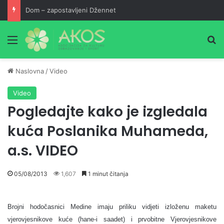
Dom – zapostavljeni Džennet
Meni
Pr
Naslovna
/
Video
Video
Pogledajte kako je izgledala
kuća Poslanika Muhameda,
a.s. VIDEO
05/08/2013
1,607
1 minut čitanja
Brojni hodočasnici Medine imaju priliku vidjeti izloženu maketu
vjerovjesnikove kuće (hane-i saadet) i prvobitne Vjerovjesnikove