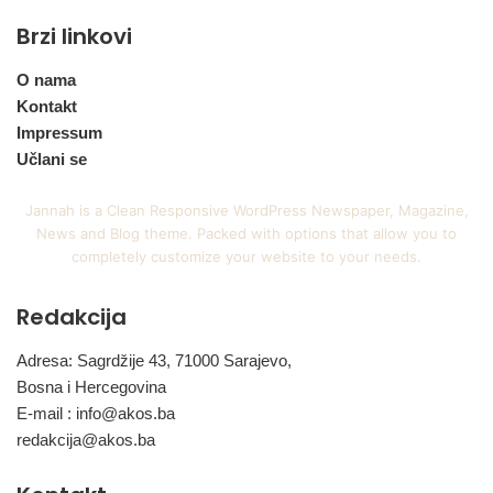
Brzi linkovi
O nama
Kontakt
Impressum
Učlani se
Jannah is a Clean Responsive WordPress Newspaper, Magazine,
News and Blog theme. Packed with options that allow you to
completely customize your website to your needs.
Redakcija
Adresa: Sagrdžije 43, 71000 Sarajevo,
Bosna i Hercegovina
E-mail :
info@akos.ba
redakcija@akos.ba