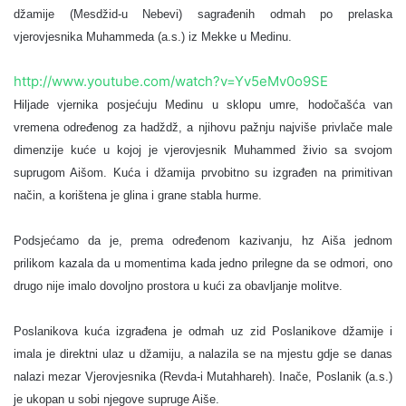
džamije (Mesdžid-u Nebevi) sagrađenih odmah po prelaska
vjerovjesnika Muhammeda (a.s.) iz Mekke u Medinu.
http://www.youtube.com/watch?v=Yv5eMv0o9SE
Hiljade vjernika posjećuju Medinu u sklopu umre, hodočašća van
vremena određenog za hadždž, a njihovu pažnju najviše privlače male
dimenzije kuće u kojoj je vjerovjesnik Muhammed živio sa svojom
suprugom Aišom. Kuća i džamija prvobitno su izgrađen na primitivan
način, a korištena je glina i grane stabla hurme.
Podsjećamo da je, prema određenom kazivanju, hz Aiša jednom
prilikom kazala da u momentima kada jedno prilegne da se odmori, ono
drugo nije imalo dovoljno prostora u kući za obavljanje molitve.
Poslanikova kuća izgrađena je odmah uz zid Poslanikove džamije i
imala je direktni ulaz u džamiju, a nalazila se na mjestu gdje se danas
nalazi mezar Vjerovjesnika (Revda-i Mutahhareh). Inače, Poslanik (a.s.)
je ukopan u sobi njegove supruge Aiše.