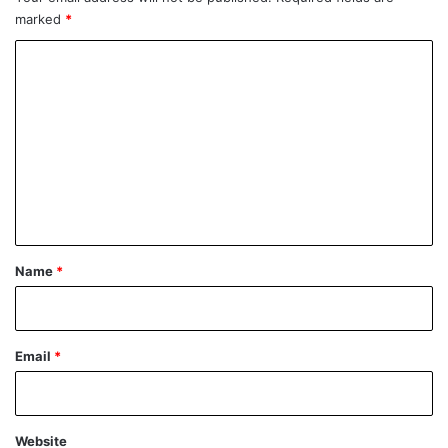
marked
*
C
o
m
m
e
n
t
*
Name
*
Email
*
Website