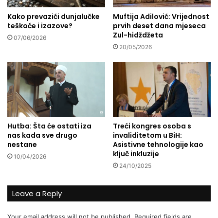
a
Kako prevazići dunjalučke
Muftija Adilović: Vrijednost
t
teškoće i izazove?
prvih deset dana mjeseca
k
Zul-hidždžeta
i
07/06/2026
f
20/05/2026
i
l
m
z
a
d
j
Hutba: Šta će ostati iza
Treći kongres osoba s
e
nas kada sve drugo
invaliditetom u BiH:
c
nestane
Asistivne tehnologije kao
u
ključ inkluzije
10/04/2026
24/10/2025
Leave a Reply
Your email address will not be published.
Required fields are