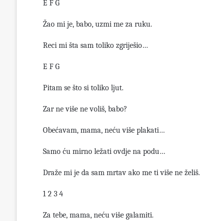
E F G
Žao mi je, babo, uzmi me za ruku.
Reci mi šta sam toliko zgriješio…
E F G
Pitam se što si toliko ljut.
Zar ne više ne voliš, babo?
Obećavam, mama, neću više plakati…
Samo ću mirno ležati ovdje na podu…
Draže mi je da sam mrtav ako me ti više ne želiš.
1 2 3 4
Za tebe, mama, neću više galamiti.