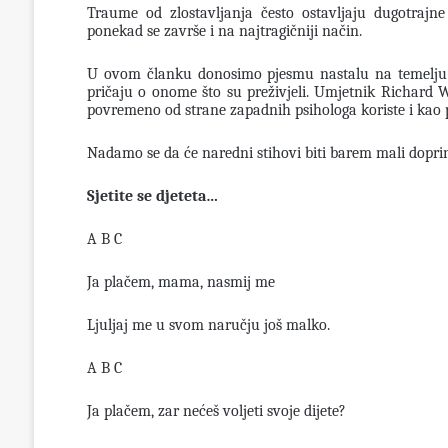
Traume od zlostavljanja često ostavljaju dugotrajne 
ponekad se završe i na najtragičniji način.
U ovom članku donosimo pjesmu nastalu na temelju ist
pričaju o onome što su preživjeli. Umjetnik Richard 
povremeno od strane zapadnih psihologa koriste i kao po
Nadamo se da će naredni stihovi biti barem mali doprin
Sjetite se djeteta…
A B C
Ja plačem, mama, nasmij me
Ljuljaj me u svom naručju još malko.
A B C
Ja plačem, zar nećeš voljeti svoje dijete?