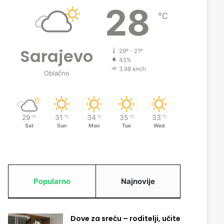
28
℃
Sarajevo
29º - 21º
45%
3.98 km/h
Oblačno
29
31
34
35
33
℃
℃
℃
℃
℃
Sat
Sun
Mon
Tue
Wed
Popularno
Najnovije
Dove za sreću – roditelji, učite