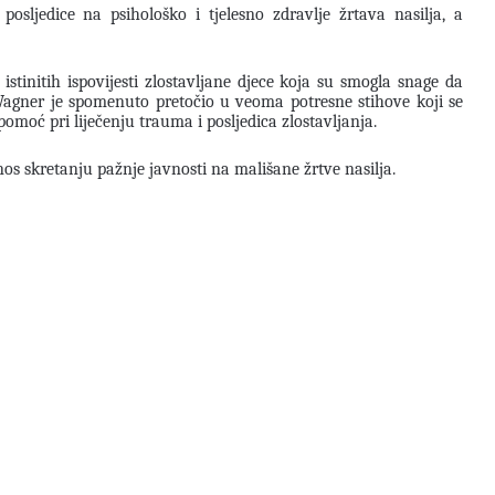
posljedice na psihološko i tjelesno zdravlje žrtava nasilja, a
initih ispovijesti zlostavljane djece koja su smogla snage da
Wagner je spomenuto pretočio u veoma potresne stihove koji se
moć pri liječenju trauma i posljedica zlostavljanja.
os skretanju pažnje javnosti na mališane žrtve nasilja.