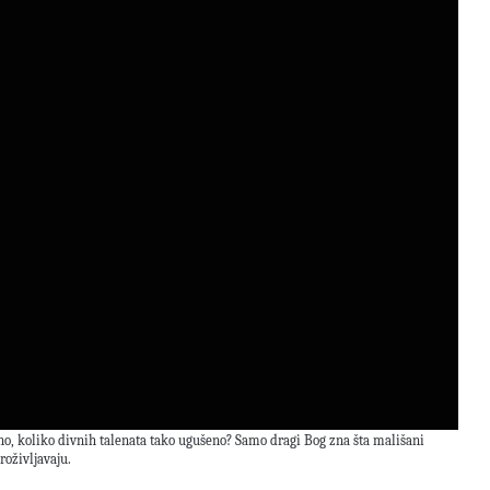
no, koliko divnih talenata tako ugušeno? Samo dragi Bog zna šta mališani
roživljavaju.