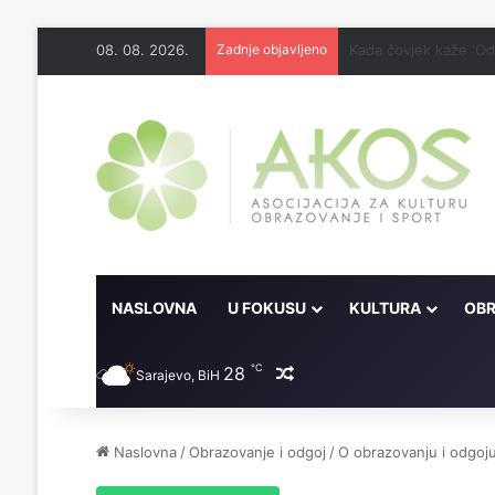
08. 08. 2026.
Zadnje objavljeno
Kakav je bio Poslanik
NASLOVNA
U FOKUSU
KULTURA
OBR
℃
28
Random članak
Sarajevo, BiH
Naslovna
/
Obrazovanje i odgoj
/
O obrazovanju i odgoj