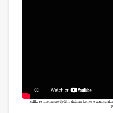
Kolike se rane nanose dječijim dušama, koliko je suza isplaka
p