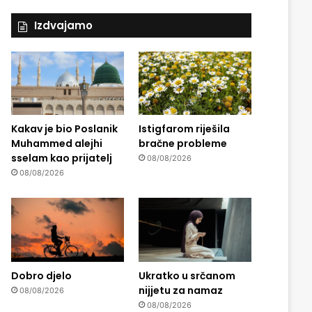
Izdvajamo
Kakav je bio Poslanik
Istigfarom riješila
Muhammed alejhi
bračne probleme
sselam kao prijatelj
08/08/2026
08/08/2026
Dobro djelo
Ukratko u srčanom
nijjetu za namaz
08/08/2026
08/08/2026