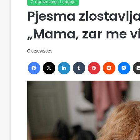
O obrazovanju i odgoju
Pjesma zlostavlj
„Mama, zar me vi
02/09/2025
Facebook
X
LinkedIn
Tumblr
Pinterest
Reddit
Messenger