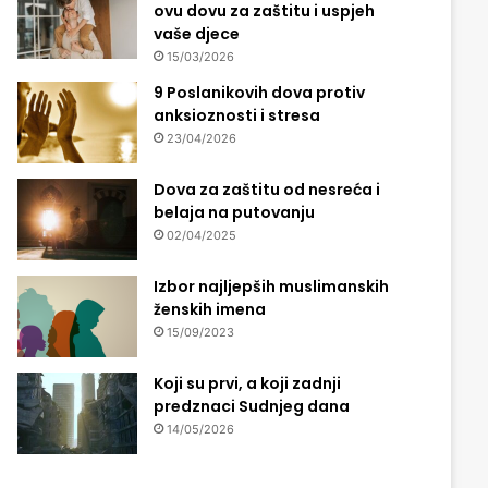
ovu dovu za zaštitu i uspjeh
vaše djece
15/03/2026
9 Poslanikovih dova protiv
anksioznosti i stresa
23/04/2026
Dova za zaštitu od nesreća i
belaja na putovanju
02/04/2025
Izbor najljepših muslimanskih
ženskih imena
15/09/2023
Koji su prvi, a koji zadnji
predznaci Sudnjeg dana
14/05/2026