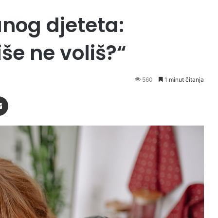
anog djeteta:
še ne voliš?“
560
1 minut čitanja
Podijeli putem Emaila