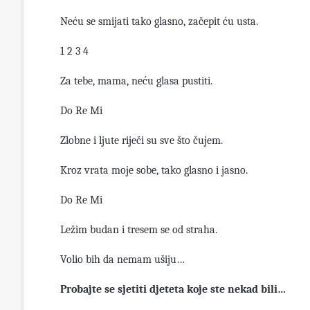
Neću se smijati tako glasno, začepit ću usta.
1 2 3 4
Za tebe, mama, neću glasa pustiti.
Do Re Mi
Zlobne i ljute riječi su sve što čujem.
Kroz vrata moje sobe, tako glasno i jasno.
Do Re Mi
Ležim budan i tresem se od straha.
Volio bih da nemam ušiju…
Probajte se sjetiti djeteta koje ste nekad bili…