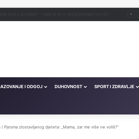
 Muhammed alejhi sselam kao prijatelj
AZOVANJE I ODGOJ
DUHOVNOST
SPORT I ZDRAVLJE
u
/
Pjesma zlostavljanog djeteta: „Mama, zar me više ne voliš?“