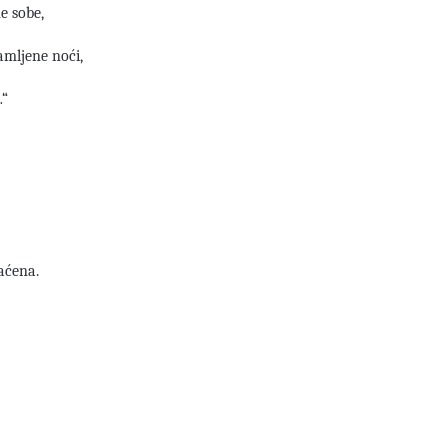
e sobe,
amljene noći,
…“
aćena.