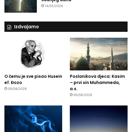
n
14/05/2026
a
h
r
a
Izdvajamo
n
u
!
O čemu je sve pisao Husein
Poslanikova djeca: Kasim
ef. Đozo
– prvi sin Muhammeda,
a.s.
06/08/2026
06/08/2026