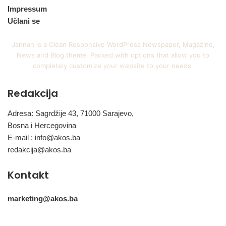
Impressum
Učlani se
Jannah is a Clean Responsive WordPress Newspaper, Magazine,
News and Blog theme. Packed with options that allow you to
completely customize your website to your needs.
Redakcija
Adresa: Sagrdžije 43, 71000 Sarajevo,
Bosna i Hercegovina
E-mail :
info@akos.ba
redakcija@akos.ba
Kontakt
marketing@akos.ba