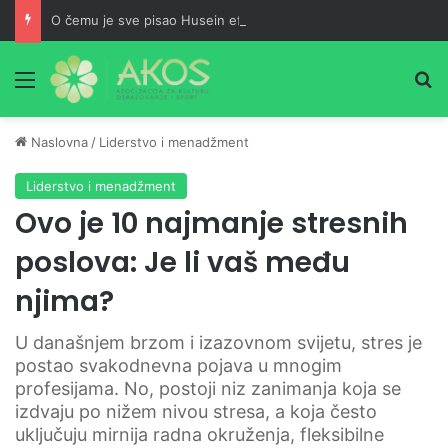
O čemu je sve pisao Husein ef. Đozo
Meni
Pr
Naslovna
/
Liderstvo i menadžment
Liderstvo i menadžment
Ovo je 10 najmanje stresnih
poslova: Je li vaš među
njima?
U današnjem brzom i izazovnom svijetu, stres je
postao svakodnevna pojava u mnogim
profesijama. No, postoji niz zanimanja koja se
izdvaju po nižem nivou stresa, a koja često
uključuju mirnija radna okruženja, fleksibilne