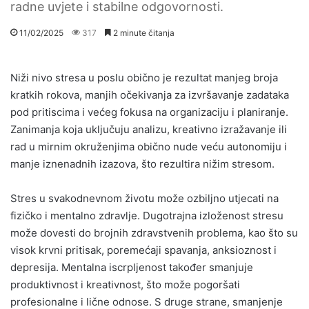
radne uvjete i stabilne odgovornosti.
11/02/2025
317
2 minute čitanja
Niži nivo stresa u poslu obično je rezultat manjeg broja
kratkih rokova, manjih očekivanja za izvršavanje zadataka
pod pritiscima i većeg fokusa na organizaciju i planiranje.
Zanimanja koja uključuju analizu, kreativno izražavanje ili
rad u mirnim okruženjima obično nude veću autonomiju i
manje iznenadnih izazova, što rezultira nižim stresom.
Stres u svakodnevnom životu može ozbiljno utjecati na
fizičko i mentalno zdravlje. Dugotrajna izloženost stresu
može dovesti do brojnih zdravstvenih problema, kao što su
visok krvni pritisak, poremećaji spavanja, anksioznost i
depresija. Mentalna iscrpljenost također smanjuje
produktivnost i kreativnost, što može pogoršati
profesionalne i lične odnose. S druge strane, smanjenje