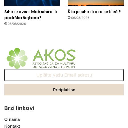
Sihir i zavist: Moć sihira ili
Šta je sihir i kako se liječi?
podrška šejtana?
06/08/2026
06/08/2026
Upišite
vašu
Email
adresu
Brzi linkovi
O nama
Kontakt