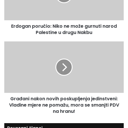
a
m
n
a
p
i
o
l
Erdogan poručio: Niko ne može gurnuti narod
r
a
Palestine u drugu Nakbu
u
d
č
r
i
G
e
o
r
s
:
a
u
N
đ
i
a
k
n
o
i
n
n
e
a
m
Građani nakon novih poskupljenja jedinstveni:
k
o
Vladine mjere ne pomažu, mora se smanjti PDV
o
ž
n
na hranu!
e
n
g
o
u