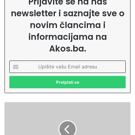
Prijavite se na naš
newsletter i saznajte sve o
novim člancima i
informacijama na
Akos.ba.
U
p
i
š
i
t
e
E
v
r
a
d
š
o
u
g
E