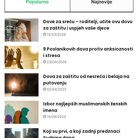
Popularno
Najnovije
m
a
ž
Dove za sreću – roditelji, učite ovu dovu
u
za zaštitu i uspjeh vaše djece
,
15/03/2026
m
o
r
9 Poslanikovih dova protiv anksioznosti
a
i stresa
s
23/04/2026
e
s
Dova za zaštitu od nesreća i belaja na
m
putovanju
a
02/04/2025
n
j
Izbor najljepših muslimanskih ženskih
t
imena
i
15/09/2023
P
D
Koji su prvi, a koji zadnji predznaci
V
Sudnjeg dana