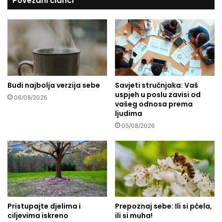
Povezani članci
v
r
i
n
h
u
p
t
o
i
s
n
k
a
u
r
p
Budi najbolja verzija sebe
Savjeti stručnjaka: Vaš
o
uspjeh u poslu zavisi od
l
06/08/2026
vašeg odnosa prema
d
j
ljudima
P
e
a
n
05/08/2026
l
j
e
a
s
j
t
e
i
d
n
i
e
n
Pristupajte djelima i
Prepoznaj sebe: Ili si pčela,
u
s
ciljevima iskreno
ili si muha!
d
t