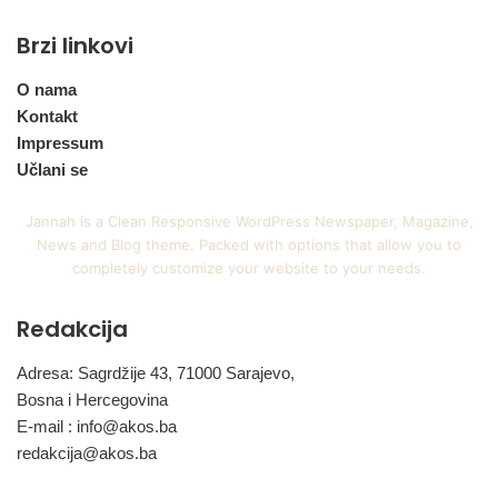
Brzi linkovi
O nama
Kontakt
Impressum
Učlani se
Jannah is a Clean Responsive WordPress Newspaper, Magazine,
News and Blog theme. Packed with options that allow you to
completely customize your website to your needs.
Redakcija
Adresa: Sagrdžije 43, 71000 Sarajevo,
Bosna i Hercegovina
E-mail :
info@akos.ba
redakcija@akos.ba