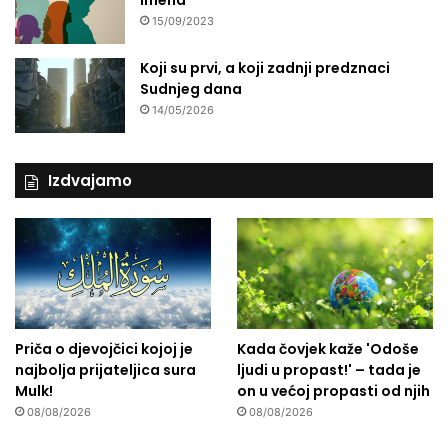
imena
15/09/2023
Koji su prvi, a koji zadnji predznaci
Sudnjeg dana
14/05/2026
Izdvajamo
Priča o djevojčici kojoj je
Kada čovjek kaže 'Odoše
najbolja prijateljica sura
ljudi u propast!' – tada je
Mulk!
on u većoj propasti od njih
08/08/2026
08/08/2026