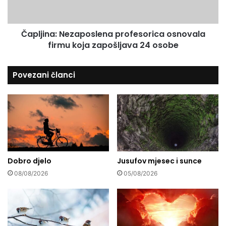
o
n
b
a
r
:
Čapljina: Nezaposlena profesorica osnovala
a
N
z
firmu koja zapošljava 24 osobe
e
o
z
v
a
Povezani članci
a
p
n
o
j
s
a
l
e
n
a
p
Dobro djelo
Jusufov mjesec i sunce
r
o
08/08/2026
05/08/2026
f
e
s
o
r