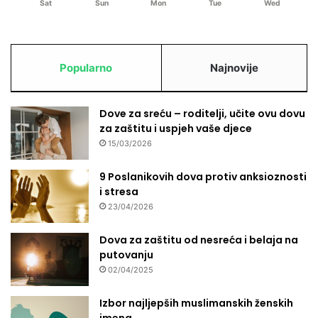
Sat
Sun
Mon
Tue
Wed
a
p
o
š
l
Popularno
Najnovije
j
a
v
Dove za sreću – roditelji, učite ovu dovu
a
za zaštitu i uspjeh vaše djece
2
15/03/2026
4
o
9 Poslanikovih dova protiv anksioznosti
s
i stresa
o
23/04/2026
b
e
Dova za zaštitu od nesreća i belaja na
putovanju
02/04/2025
Izbor najljepših muslimanskih ženskih