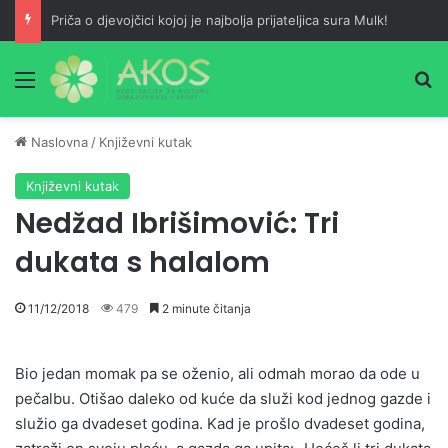
Priča o djevojčici kojoj je najbolja prijateljica sura Mulk!
Meni
Pr
Naslovna
/
Književni kutak
Književni kutak
Nedžad Ibrišimović: Tri
dukata s halalom
11/12/2018
479
2 minute čitanja
Bio jedan momak pa se oženio, ali odmah morao da ode u
pečalbu. Otišao daleko od kuće da služi kod jednog gazde i
služio ga dvadeset godina. Kad je prošlo dvadeset godina,