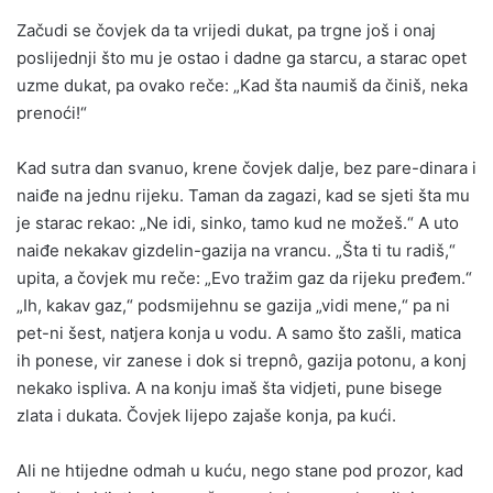
Začudi se čovjek da ta vrijedi dukat, pa trgne još i onaj
poslijednji što mu je ostao i dadne ga starcu, a starac opet
uzme dukat, pa ovako reče: „Kad šta naumiš da činiš, neka
prenoći!“
Kad sutra dan svanuo, krene čovjek dalje, bez pare-dinara i
naiđe na jednu rijeku. Taman da zagazi, kad se sjeti šta mu
je starac rekao: „Ne idi, sinko, tamo kud ne možeš.“ A uto
naiđe nekakav gizdelin-gazija na vrancu. „Šta ti tu radiš,“
upita, a čovjek mu reče: „Evo tražim gaz da rijeku pređem.“
„Ih, kakav gaz,“ podsmijehnu se gazija „vidi mene,“ pa ni
pet-ni šest, natjera konja u vodu. A samo što zašli, matica
ih ponese, vir zanese i dok si trepnô, gazija potonu, a konj
nekako ispliva. A na konju imaš šta vidjeti, pune bisege
zlata i dukata. Čovjek lijepo zajaše konja, pa kući.
Ali ne htijedne odmah u kuću, nego stane pod prozor, kad