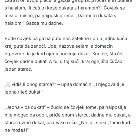
zatraži on svoju plaću, a gazda ga upita: „Hoćeš li tri dukata
s halalom, ili ćeš tri kese dukata s haramom?“ Čovjek se
mislio, mislio, pa najposlije reče: „Daj mi tri dukata s
halalom.“ Gazda mu dadne.
Pođe čovjek pa ga na putu noć zatekne i on u jednu kuću
kraj puta da zanoći. Uđe, nazove selam, a domaćin
otpovrne da je kod njega noćenje dukat. Kud će, šta će,
čovjek dadne dukat. A tu, u toj kući, kraj ognjišta čučao
jedan starac.
„E, vidiš li onog starca?“ – upita domaćin. „I njegova ti je
jedna riječ dukat!“
„Jedna – pa dukat!“ – čudio se čovjek tome, pa najposlije
nije mogao da odoli, priđe onom starcu, dadne mu dukat, a
starac uzme dukat, pa ovako reče: „Ne idi, sinko, tamo kud
ne možeš!“