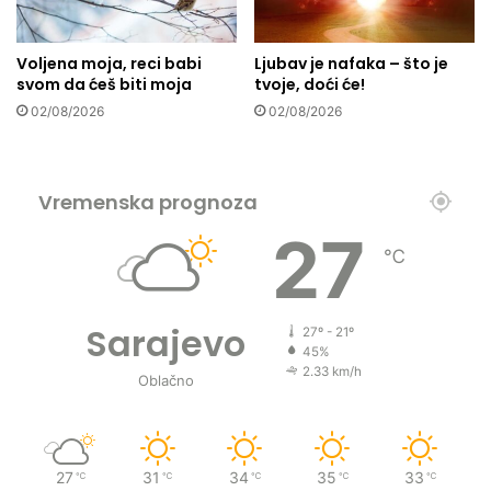
i
c
Voljena moja, reci babi
Ljubav je nafaka – što je
a
svom da ćeš biti moja
tvoje, doći će!
o
s
02/08/2026
02/08/2026
n
o
v
Vremenska prognoza
a
l
27
a
℃
f
i
r
Sarajevo
27º - 21º
m
45%
u
2.33 km/h
Oblačno
k
o
j
a
27
31
34
35
33
z
℃
℃
℃
℃
℃