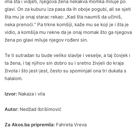
ima šta i vidjeti, njegova žena nekakva momka miluje po
glavi. On za kuburu iza pasa da ih oboje pogubi, ali se sjeti
šta mu je onaj starac rekao: „Kad šta naumiš da učiniš,
neka prenoći.“ Pa trkne komšiji, kaže mu se koji je i šta je
vidio, a komšija mu rekne da je onaj momak što ga njegova
žena po glavi miluje njegov rođeni sin.
Te ti sutradan tu bude veliko slavlje i veselje, a taj čovjek i
ta žena, i taj njihov sin dobro su i sretno živjeli do kraja
života i što jest-jest, često su spominjali ona tri dukata s
halalom.
Izvor:
Nakaza i vila
Autor:
Nedžad Ibrišimović
Za Akos.ba pripremila:
Fahreta Vreva