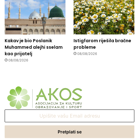
Kakav je bio Poslanik
Istigfarom riješila bračne
Muhammed alejhi sselam
probleme
kao prijatelj
08/08/2026
08/08/2026
Upišite
vašu
Email
adresu