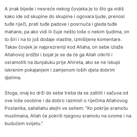
A znak bijede i nesreće nekog čovjeka je to što ga vidiš
kako ide od skupine do skupine i ogovara ljude, prenosi
tuđe riječi, prati tuđe padove i posrnuća i gleda tuđe
mahane, pa ako vidi ili čuje nešto loše o nekim ljudima, on
to širi i na to još dodaje vlastite, izmišljene komentare.
Takav čovjek je najprezreniji kod Allaha, on sebe izlaže
Allahovoj srdžbi i bojat je se da će ga Allah otkriti i
osramotiti na dunjaluku prije Ahireta, ako se ne iskupi
iskrenim pokajanjem i zamjenom loših djela dobrim
djelima.
Stoga, onaj ko drži do sebe treba da se zaštiti i sačuva od
ove loše osobine i da dobro razmisli o riječima Allahovog
Poslanika, sallallahu alejhi ve sellem: ”Ko pokrije sramotu
muslimana, Allah će pokriti njegovu sramotu na ovome i na
budućem svijetu.”