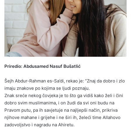
Priredio: Abdusamed Nasuf Bušatlić
Šejh Abdur-Rahman es-Sa’di, rekao je: ”Znaj da dobro i zlo
imaju znakove po kojima se ljudi poznaju.
Znak sreće nekog čovjeka je to što ga vidiš kako želi i čini
dobro svim muslimanima, i on žudi da svi oni budu na
Pravom putu, pa ih savjetuje na najljepši način, prikriva
njihove mahane i grijehe i ne širi ih, želeći time Allahovo
zadovoljstvo i nagradu na Ahiretu.