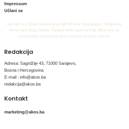
Impressum
Učlani se
Jannah is a Clean Responsive WordPress Newspaper, Magazine,
News and Blog theme. Packed with options that allow you to
completely customize your website to your needs.
Redakcija
Adresa: Sagrdžije 43, 71000 Sarajevo,
Bosna i Hercegovina
E-mail :
info@akos.ba
redakcija@akos.ba
Kontakt
marketing@akos.ba