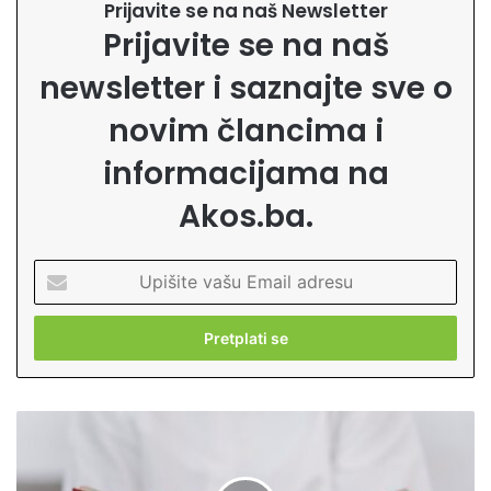
Prijavite se na naš Newsletter
Prijavite se na naš
newsletter i saznajte sve o
novim člancima i
informacijama na
Akos.ba.
U
p
i
š
i
t
e
K
v
a
a
d
š