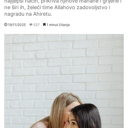
najljepši način, prikriva njihove mahane i grijehe i
ne širi ih, želeći time Allahovo zadovoljstvo i
nagradu na Ahiretu.
19/11/2025
537
1 minut čitanja