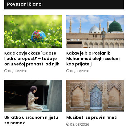
Povezani članci
r
j
a
e
ž
d
i
i
z
n
a
i
š
a
t
j
i
Kada čovjek kaže 'Odoše
Kakav je bio Poslanik
e
ljudi u propast!' – tada je
Muhammed alejhi sselam
t
t
on u većoj propasti od njih
kao prijatelj
u
K
k
u
08/08/2026
08/08/2026
o
r
d
’
A
a
l
n
l
a
a
k
h
o
Ukratko u srčanom nijjetu
Musibeti su pravi ni'meti
a
j
za namaz
o
08/08/2026
i