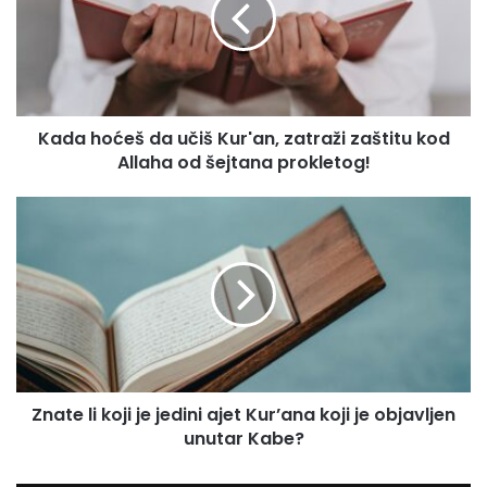
a
u
h
E
o
m
ć
a
e
i
š
l
Kada hoćeš da učiš Kur'an, zatraži zaštitu kod
d
a
Allaha od šejtana prokletog!
a
d
u
r
č
Z
e
i
n
s
š
a
u
K
t
u
e
r
l
'
i
a
k
n
o
,
Znate li koji je jedini ajet Kur’ana koji je objavljen
j
z
unutar Kabe?
i
a
j
t
e