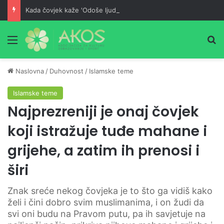
Kada čovjek kaže 'Odoše ljudi u propast!' – tada je on u većoj propasti od njih
Meni
Pr
Naslovna
/
Duhovnost
/
Islamske teme
Islamske teme
Najprezreniji je onaj čovjek
koji istražuje tuđe mahane i
grijehe, a zatim ih prenosi i
širi
Znak sreće nekog čovjeka je to što ga vidiš kako
želi i čini dobro svim muslimanima, i on žudi da
svi oni budu na Pravom putu, pa ih savjetuje na