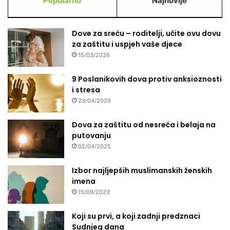
Popularno
Najnovije
?
Dove za sreću – roditelji, učite ovu dovu
za zaštitu i uspjeh vaše djece
15/03/2026
9 Poslanikovih dova protiv anksioznosti
i stresa
23/04/2026
Dova za zaštitu od nesreća i belaja na
putovanju
02/04/2025
Izbor najljepših muslimanskih ženskih
imena
15/09/2023
Koji su prvi, a koji zadnji predznaci
Sudnjeg dana