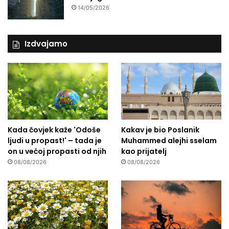
14/05/2026
Izdvajamo
Kada čovjek kaže 'Odoše
Kakav je bio Poslanik
ljudi u propast!' – tada je
Muhammed alejhi sselam
on u većoj propasti od njih
kao prijatelj
08/08/2026
08/08/2026