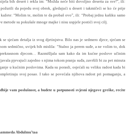
ijela bih desert i rekla im: “Možda neće biti dovoljno deserta za sve!”, ili:
i požurili da pojedu svoj obrok, gledajući u desert i takmičeći se ko će prije
 kažete: “Molim te, molim te da probaš ovo”, ili: “Probaj jednu kašiku samo
e metode su pokušale mnoge majke i nisu uspjele postići svoj cilj.
 se sjećam detalja iz svog djetinjstva. Bilo nas je sedmero djece, sjećam se
nom sedmično, uvijek bih mislila: “Stalno ja perem suđe, a ne volim to, dok
tio prekrasnom djecom… Razmišljala sam kako da im kućne poslove učinim
javala pjevajući zajedno s njima tokom pranja suđa, završili bi za pet minuta
ganje u kućnim poslovima. Kada su porasli, osjećali su veliku radost kada bi
kompletiraju svoj posao. I tako se povećala njihova radost pri pomaganju, a
dbije vam poslušnost, a budete u potpunosti svjesni njegove greške, recite
uhammeda Abdulmu’taa