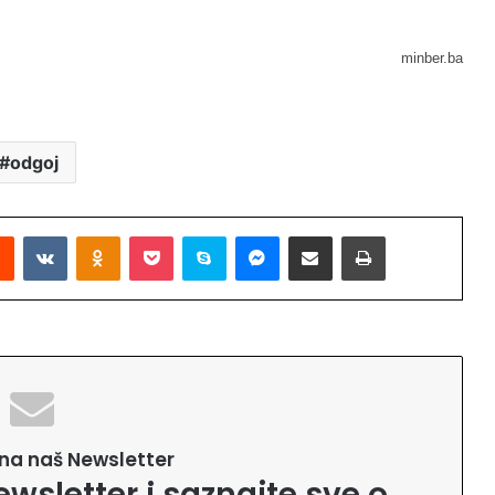
minber.ba
odgoj
Reddit
VKontakte
Odnoklassniki
Pocket
Skype
Messenger
Podijeli putem Emaila
Printaj
e na naš Newsletter
ewsletter i saznajte sve o