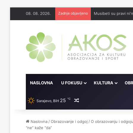
08. 08. 2026.
Zadnje objavljeno
Musibeti su pravi ni'
NASLOVNA
U FOKUSU
KULTURA
OBR
℃
25
Random članak
Sarajevo, BiH
Naslovna
/
Obrazovanje i odgoj
/
O obrazovanju i odgoj
“ne” kaže “da”