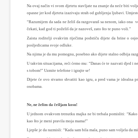
Na ovaj način vi svom djetetu stavljate na znanje da neće biti vol
opasne jer kod djeteta izazivaju strah od gubljenja ljubavi. Umjest
“Razumijem da sada ne želiš da razgovaraš sa nenom, iako ona voli
čekati, kad god ti poželiš da je nazoveš, zato što te puno voli.”
Zaista roditelji ovakvim riječima podstiču dijete da brine o osj
posljedicama svoje odluke.
Na njima je da mu pomognu, posebno ako dijete stalno odbija razgo
U takvim situacijama, reći ćemo mu: “Danas će te nazvati djed i nen
s tobom!” Uzmite telefone i igrajte se!
Dijete će ovo stvarno shvatiti kao igru, a pred vama je idealna p
osobama.
Ne, ne želim da češljam kosu!
U jednom ovakvom trenutku majka ne bi trebala pomisliti: “Kako b
kao što je meni pravila moja mama!”
Ljepše je da razmisli: “Kada sam bila mala, puno sam voljela da mi 