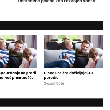
Uneređene pelene kao razvojna šansa
p
e
l
e
n
e
k
a
o
r
a
z
v
o
opouzdanje ne gradi
Djeca uče šta doživljajaju u
j
a, već prisutnošću
porodici
n
a
03/07/2026
š
a
n
s
a