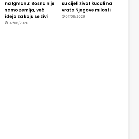
na Igmanu: Bosna nije
su cijeli život kucali na
samo zemlja, već
vrata Njegove milosti
ideja za koju se živi
07/08/2026
07/08/2026