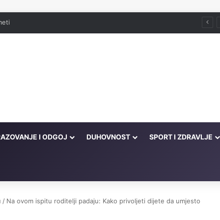
meti
AZOVANJE I ODGOJ
DUHOVNOST
SPORT I ZDRAVLJE
u
/
Na ovom ispitu roditelji padaju: Kako privoljeti dijete da umjesto