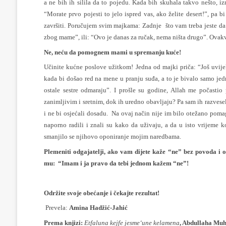
a ne bih ih silila da to pojedu. Kada bih skuhala takvo nešto, izn
“Morate prvo pojesti to jelo ispred vas, ako želite desert!”, pa b
završiti. Poručujem svim majkama: Zadnje što vam treba jeste da
zbog mame”, ili: “Ovo je danas za ručak, nema ništa drugo”. Ovakv
Ne, neću da pomognem mami u spremanju kuće!
Učinite kućne poslove užitkom! Jedna od majki priča: “Još uvijek
kada bi došao red na mene u pranju suđa, a to je bivalo samo jed
ostale sestre odmaraju”. I prošle su godine, Allah me počas
zanimljivim i sretnim, dok ih uredno obavljaju? Pa sam ih razvesel
i ne bi osjećali dosadu. Na ovaj način nije im bilo otežano poma
naporno radili i znali su kako da uživaju, a da u isto vrijeme 
smanjilo se njihovo oponiranje mojim naredbama.
Plemeniti odgajatelji, ako vam dijete kaže “ne” bez povoda i o
mu: “Imam i ja pravo da tebi jednom kažem “ne”!
Održite svoje obećanje i čekajte rezultat!
Prevela:
Amina Hadžić-Jahić
Prema knjizi:
Etfaluna kejfe jesme‘une kelamena
, Abdullaha M