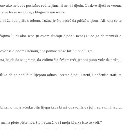
jeno ako ne bude poslušno roditeljima ili neni i djedu. Ovakve riječi su veoma
o ove teške rečenice, s blagošću mu recite:
 i želi da priča s tobom. Tužna je što nećeš da pričaš s njom. Ali, ona će te
ećajima ljudi oko sebe (u ovom slučaju djeda i nene) i uče ga da razmisli o
vor sa djedom i nenom, a ta pomoć može biti i u vidu igre.
a, hajde da se igramo, da vidimo šta ćeš im reći, jer oni puno vole da pričaju
rilika da ga podučite lijepom odnosu prema djedu i neni, i općenito starijim
i samo moja kćerka bila lijepa kada bi mi dozvolila da joj napravim frizuru,
mama plete pletenice, što ne znači da i moja kćerka isto to voli.”