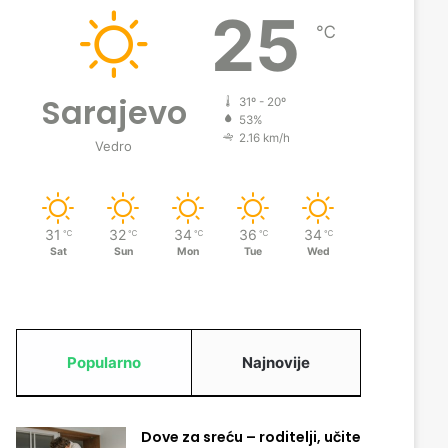
25
℃
Sarajevo
31º - 20º
53%
2.16 km/h
Vedro
31
32
34
36
34
℃
℃
℃
℃
℃
Sat
Sun
Mon
Tue
Wed
Popularno
Najnovije
Dove za sreću – roditelji, učite