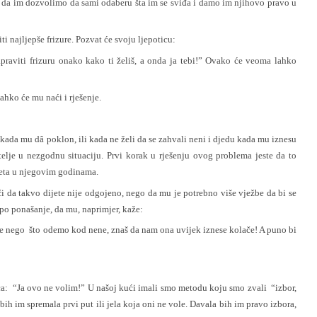
ama da im dozvolimo da sami odaberu šta im se sviđa i damo im njihovo pravo u
i najljepše frizure. Pozvat će svoju ljepoticu:
praviti frizuru onako kako ti želiš, a onda ja tebi!” Ovako će veoma lahko
lahko će mu naći i rješenje.
u kada mu dâ poklon, ili kada ne želi da se zahvali neni i djedu kada mu iznesu
telje u nezgodnu situaciju. Prvi korak u rješenju ovog problema jeste da to
teta u njegovim godinama.
i da takvo dijete nije odgojeno, nego da mu je potrebno više vježbe da bi se
jepo ponašanje, da mu, naprimjer, kaže:
e nego što odemo kod nene, znaš da nam ona uvijek iznese kolače! A puno bi
a: “Ja ovo ne volim!” U našoj kući imali smo metodu koju smo zvali “izbor,
a bih im spremala prvi put ili jela koja oni ne vole. Davala bih im pravo izbora,