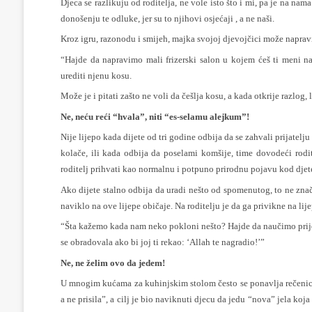
Djeca se razlikuju od roditelja, ne vole isto što i mi, pa je na n
donošenju te odluke, jer su to njihovi osjećaji , a ne naši.
Kroz igru, razonodu i smijeh, majka svojoj djevojčici može napravit
“Hajde da napravimo mali frizerski salon u kojem ćeš ti meni na
urediti njenu kosu.
Može je i pitati zašto ne voli da češlja kosu, a kada otkrije razlog, 
Ne, neću reći “hvala”, niti “es-selamu alejkum”!
Nije lijepo kada dijete od tri godine odbija da se zahvali prijatelj
kolače, ili kada odbija da poselami komšije, time dovodeći rodi
roditelj prihvati kao normalnu i potpuno prirodnu pojavu kod dje
Ako dijete stalno odbija da uradi nešto od spomenutog, to ne znač
naviklo na ove lijepe običaje. Na roditelju je da ga privikne na li
“Šta kažemo kada nam neko pokloni nešto? Hajde da naučimo prij
se obradovala ako bi joj ti rekao: ‘Allah te nagradio!’”
Ne, ne želim ovo da jedem!
U mnogim kućama za kuhinjskim stolom često se ponavlja rečenic
a ne prisila”, a cilj je bio naviknuti djecu da jedu “nova” jela koj