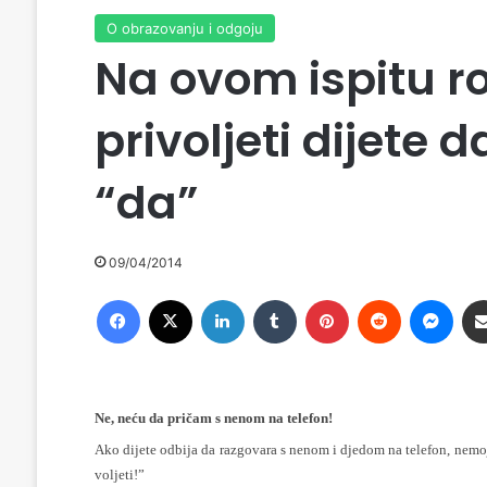
O obrazovanju i odgoju
Na ovom ispitu ro
privoljeti dijete
“da”
09/04/2014
Facebook
X
LinkedIn
Tumblr
Pinterest
Reddit
Messenger
Ne, neću da pričam s nenom na telefon!
Ako dijete odbija da razgovara s nenom i djedom na telefon, nemojte
voljeti!”