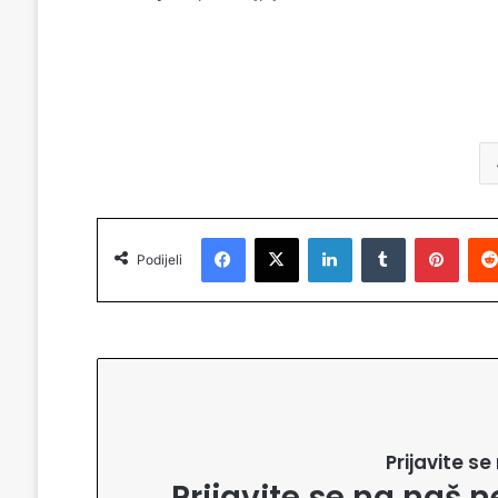
Facebook
X
LinkedIn
Tumblr
Pinterest
Podijeli
Prijavite s
Prijavite se na naš n