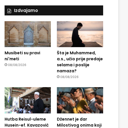
Izdvajamo
Musibeti su pravi
Šta je Muhammed,
ni'meti
a.s., učio prije predaje
selama i poslije
08/08/2026
namaza?
08/08/2026
Hutba Reisul-uleme
Džennet je dar
Husein-ef. Kavazović
Milostivog onima koji