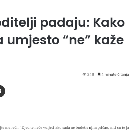
ditelji padaju: Kako
 da umjesto “ne” kaže
246
4 minute čitanja
Podijeli putem Emaila
 mu reći: “Djed te neće voljeti ako sada ne budeš s njim pričao, niti ću te ja