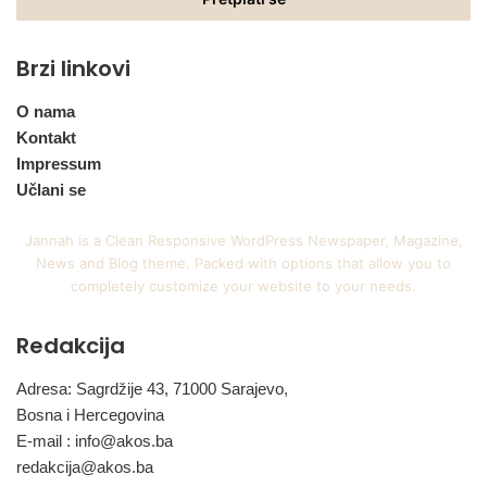
adresu
Brzi linkovi
O nama
Kontakt
Impressum
Učlani se
Jannah is a Clean Responsive WordPress Newspaper, Magazine,
News and Blog theme. Packed with options that allow you to
completely customize your website to your needs.
Redakcija
Adresa: Sagrdžije 43, 71000 Sarajevo,
Bosna i Hercegovina
E-mail :
info@akos.ba
redakcija@akos.ba