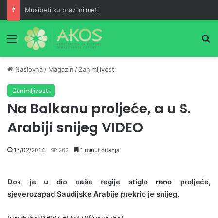
Musibeti su pravi ni'meti
Meni
Pr
Naslovna
/
Magazin
/
Zanimljivosti
Zanimljivosti
Na Balkanu proljeće, a u S.
Arabiji snijeg VIDEO
17/02/2014
262
1 minut čitanja
Dok je u dio naše regije stiglo rano proljeće,
sjeverozapad Saudijske Arabije prekrio je snijeg.