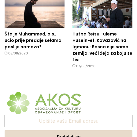
Šta je Muhammed, a.s.,
Hutba Reisul-uleme
učio prije predaje selama i
Husein-ef. Kavazović na
poslije namaza?
Igmanu: Bosna nije samo
zemlja, već ideja za koju se
08/08/2026
živi
07/08/2026
Upišite
vašu
Email