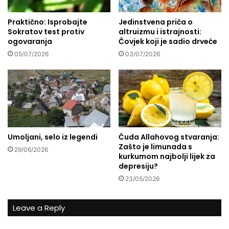
o
W
v
Praktično: Isprobajte
Jedinstvena priča o
C
i
Sokratov test protiv
altruizmu i istrajnosti:
-
ć
ogovaranja
Čovjek koji je sadio drveće
a
a
"
05/07/2026
03/07/2026
L
o
g
o
r
i
s
Umoljani, selo iz legendi
Čuda Allahovog stvaranja:
m
Zašto je limunada s
29/06/2026
r
kurkumom najbolji lijek za
t
depresiju?
i
23/05/2026
u
B
i
Leave a Reply
H
"