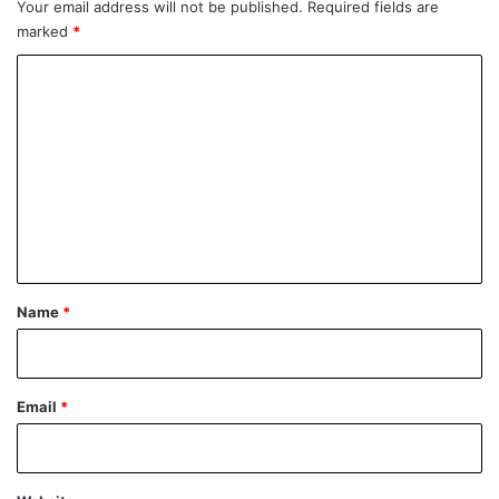
Your email address will not be published.
Required fields are
marked
*
C
o
m
m
e
n
t
*
Name
*
Email
*