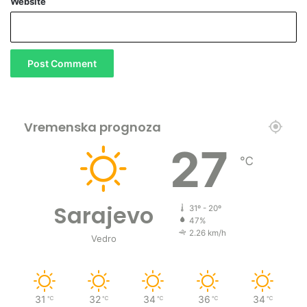
Website
Vremenska prognoza
27
℃
Sarajevo
31º - 20º
47%
2.26 km/h
Vedro
31
32
34
36
34
℃
℃
℃
℃
℃