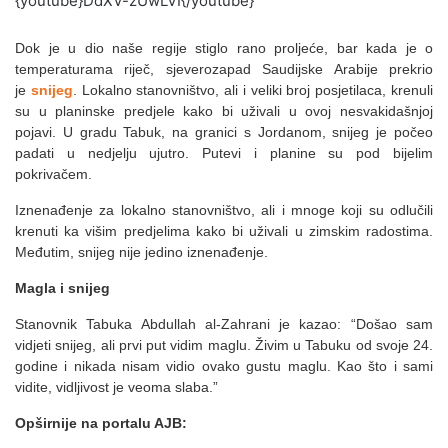
{youtube}DdXV-zUwLVI{/youtube}
Dok je u dio naše regije stiglo rano proljeće, bar kada je o
temperaturama riječ, sjeverozapad Saudijske Arabije prekrio
je
snijeg
. Lokalno stanovništvo, ali i veliki broj posjetilaca, krenuli
su u planinske predjele kako bi uživali u ovoj nesvakidašnjoj
pojavi. U gradu Tabuk, na granici s Jordanom, snijeg je počeo
padati u nedjelju ujutro. Putevi i planine su pod bijelim
pokrivačem.
Iznenađenje za lokalno stanovništvo, ali i mnoge koji su odlučili
krenuti ka višim predjelima kako bi uživali u zimskim radostima.
Međutim, snijeg nije jedino iznenađenje.
Magla i snijeg
Stanovnik Tabuka Abdullah al-Zahrani je kazao: “Došao sam
vidjeti snijeg, ali prvi put vidim maglu. Živim u Tabuku od svoje 24.
godine i nikada nisam vidio ovako gustu maglu. Kao što i sami
vidite, vidljivost je veoma slaba.”
Opširnije na portalu AJB: