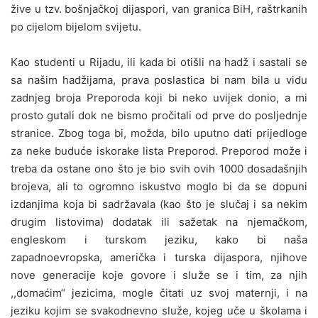
žive u tzv. bošnjačkoj dijaspori, van granica BiH, raštrkanih
po cijelom bijelom svijetu.
Kao studenti u Rijadu, ili kada bi otišli na hadž i sastali se
sa našim hadžijama, prava poslastica bi nam bila u vidu
zadnjeg broja Preporoda koji bi neko uvijek donio, a mi
prosto gutali dok ne bismo pročitali od prve do posljednje
stranice. Zbog toga bi, možda, bilo uputno dati prijedloge
za neke buduće iskorake lista Preporod. Preporod može i
treba da ostane ono što je bio svih ovih 1000 dosadašnjih
brojeva, ali to ogromno iskustvo moglo bi da se dopuni
izdanjima koja bi sadržavala (kao što je slučaj i sa nekim
drugim listovima) dodatak ili sažetak na njemačkom,
engleskom i turskom jeziku, kako bi naša
zapadnoevropska, američka i turska dijaspora, njihove
nove generacije koje govore i služe se i tim, za njih
,,domaćim“ jezicima, mogle čitati uz svoj maternji, i na
jeziku kojim se svakodnevno služe, kojeg uče u školama i