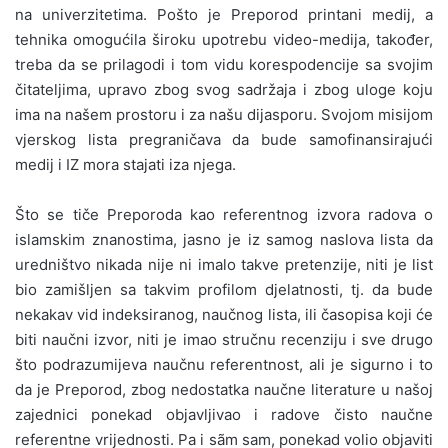
na univerzitetima. Pošto je Preporod printani medij, a
tehnika omogućila široku upotrebu video-medija, također,
treba da se prilagodi i tom vidu korespodencije sa svojim
čitateljima, upravo zbog svog sadržaja i zbog uloge koju
ima na našem prostoru i za našu dijasporu. Svojom misijom
vjerskog lista pregraničava da bude samofinansirajući
medij i IZ mora stajati iza njega.
Što se tiče Preporoda kao referentnog izvora radova o
islamskim znanostima, jasno je iz samog naslova lista da
uredništvo nikada nije ni imalo takve pretenzije, niti je list
bio zamišljen sa takvim profilom djelatnosti, tj. da bude
nekakav vid indeksiranog, naučnog lista, ili časopisa koji će
biti naučni izvor, niti je imao stručnu recenziju i sve drugo
što podrazumijeva naučnu referentnost, ali je sigurno i to
da je Preporod, zbog nedostatka naučne literature u našoj
zajednici ponekad objavljivao i radove čisto naučne
referentne vrijednosti. Pa i sãm sam, ponekad volio objaviti