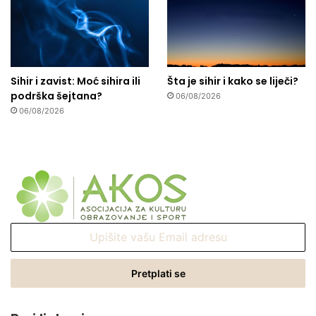
Sihir i zavist: Moć sihira ili
Šta je sihir i kako se liječi?
podrška šejtana?
06/08/2026
06/08/2026
Upišite
vašu
Email
adresu