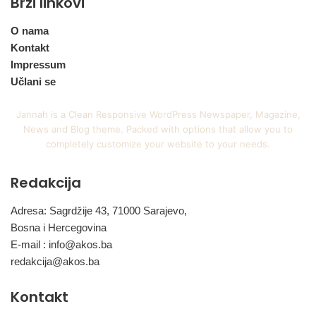
Brzi linkovi
O nama
Kontakt
Impressum
Učlani se
Jannah is a Clean Responsive WordPress Newspaper, Magazine,
News and Blog theme. Packed with options that allow you to
completely customize your website to your needs.
Redakcija
Adresa: Sagrdžije 43, 71000 Sarajevo,
Bosna i Hercegovina
E-mail :
info@akos.ba
redakcija@akos.ba
Kontakt