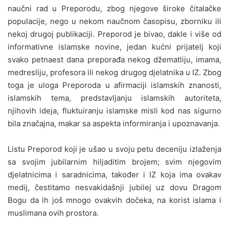
naučni rad u Preporodu, zbog njegove široke čitalačke
populacije, nego u nekom naučnom časopisu, zborniku ili
nekoj drugoj publikaciji. Preporod je bivao, dakle i više od
informativne islamske novine, jedan kućni prijatelj koji
svako petnaest dana preporađa nekog džematliju, imama,
medresliju, profesora ili nekog drugog djelatnika u IZ. Zbog
toga je uloga Preporoda u afirmaciji islamskih znanosti,
islamskih tema, predstavljanju islamskih autoriteta,
njihovih ideja, fluktuiranju islamske misli kod nas sigurno
bila značajna, makar sa aspekta informiranja i upoznavanja.
Listu Preporod koji je ušao u svoju petu deceniju izlaženja
sa svojim jubilarnim hiljaditim brojem; svim njegovim
djelatnicima i saradnicima, također i IZ koja ima ovakav
medij, čestitamo nesvakidašnji jubilej uz dovu Dragom
Bogu da ih još mnogo ovakvih dočeka, na korist islama i
muslimana ovih prostora.