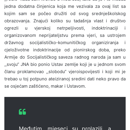
jedna dodatna činjenica koja me vezivala za ovaj list sa
kojim sam se počeo družiti od svog srednješkolskog
obrazovanja. Znajući koliko su tadašnja vlast i društvo
ogrezli u vjerskoj netrpeljivosti, indoktrinaciji i
organizovanom neprijateljstvu prema vjeri, sa ustrojem
državnog socijalističko-komunitičkog organiziranja i
cjeloživotne indoktrinacije od pionirskog doba, preko
Armije do Socijalističkog saveza radnog naroda ja sam u
,,svoju“ JNA bio ponio Ustav zemlje koji je u jednom svom
članu proklamovao ,,slobodu“ vjeroispovijesti i koji mi je
trebao u toj potpuno ateiziranoj sredini dati neko pravo da
se osjećam zaštićeno, makar i Ustavom.
Međutim, mjeseci su prolazili, a