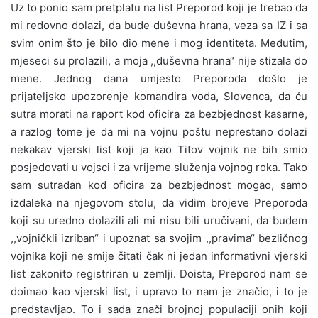
Uz to ponio sam pretplatu na list Preporod koji je trebao da
mi redovno dolazi, da bude duševna hrana, veza sa IZ i sa
svim onim što je bilo dio mene i mog identiteta. Međutim,
mjeseci su prolazili, a moja ,,duševna hrana“ nije stizala do
mene. Jednog dana umjesto Preporoda došlo je
prijateljsko upozorenje komandira voda, Slovenca, da ću
sutra morati na raport kod oficira za bezbjednost kasarne,
a razlog tome je da mi na vojnu poštu neprestano dolazi
nekakav vjerski list koji ja kao Titov vojnik ne bih smio
posjedovati u vojsci i za vrijeme služenja vojnog roka. Tako
sam sutradan kod oficira za bezbjednost mogao, samo
izdaleka na njegovom stolu, da vidim brojeve Preporoda
koji su uredno dolazili ali mi nisu bili uručivani, da budem
,,vojničkli izriban“ i upoznat sa svojim ,,pravima“ bezličnog
vojnika koji ne smije čitati čak ni jedan informativni vjerski
list zakonito registriran u zemlji. Doista, Preporod nam se
doimao kao vjerski list, i upravo to nam je značio, i to je
predstavljao. To i sada znači brojnoj populaciji onih koji