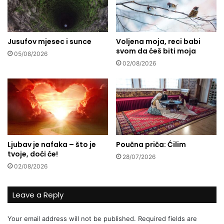
G
a
z
i
Jusufov mjesec i sunce
Voljena moja, reci babi
svom da ćeš biti moja
H
05/08/2026
u
02/08/2026
s
r
e
v
-
b
e
Ljubav je nafaka – što je
Poučna priča: Ćilim
g
tvoje, doći će!
o
28/07/2026
v
02/08/2026
o
j
Leave a Reply
d
ž
Your email address will not be published.
Required fields are
a