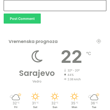
Vremenska prognoza
22
℃
Sarajevo
32º - 20º
44%
2.06 km/h
Vedro
32
31
32
35
36
℃
℃
℃
℃
℃
Fri
Sat
Sun
Mon
Tue