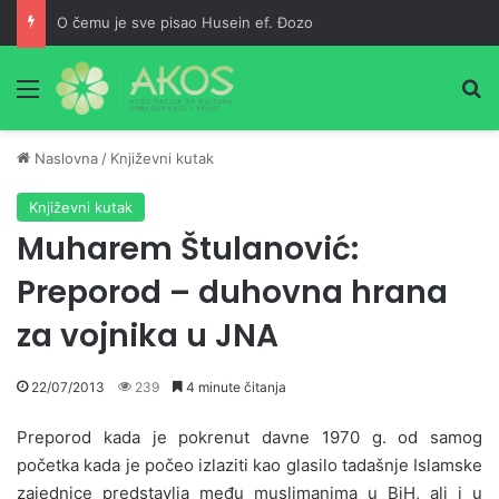
O čemu je sve pisao Husein ef. Đozo
Meni
Pr
Naslovna
/
Književni kutak
Književni kutak
Muharem Štulanović:
Preporod – duhovna hrana
za vojnika u JNA
22/07/2013
239
4 minute čitanja
Preporod kada je pokrenut davne 1970 g. od samog
početka kada je počeo izlaziti kao glasilo tadašnje Islamske
zajednice predstavlja među muslimanima u BiH, ali i u