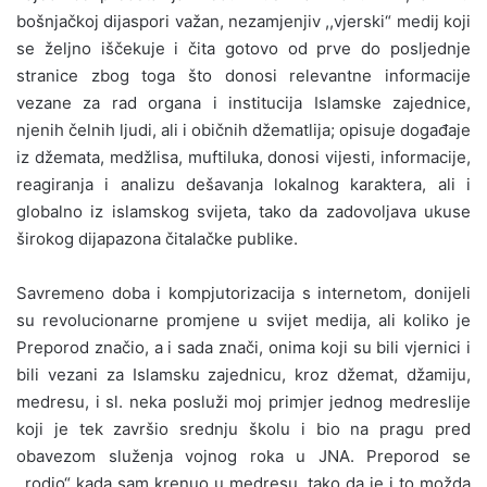
bošnjačkoj dijaspori važan, nezamjenjiv ,,vjerski“ medij koji
se željno iščekuje i čita gotovo od prve do posljednje
stranice zbog toga što donosi relevantne informacije
vezane za rad organa i institucija Islamske zajednice,
njenih čelnih ljudi, ali i običnih džematlija; opisuje događaje
iz džemata, medžlisa, muftiluka, donosi vijesti, informacije,
reagiranja i analizu dešavanja lokalnog karaktera, ali i
globalno iz islamskog svijeta, tako da zadovoljava ukuse
širokog dijapazona čitalačke publike.
Savremeno doba i kompjutorizacija s internetom, donijeli
su revolucionarne promjene u svijet medija, ali koliko je
Preporod značio, a i sada znači, onima koji su bili vjernici i
bili vezani za Islamsku zajednicu, kroz džemat, džamiju,
medresu, i sl. neka posluži moj primjer jednog medreslije
koji je tek završio srednju školu i bio na pragu pred
obavezom služenja vojnog roka u JNA. Preporod se
,,rodio“ kada sam krenuo u medresu, tako da je i to možda