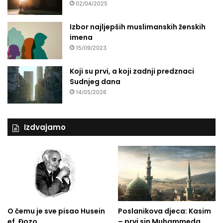
02/04/2025
o
v
Izbor najljepših muslimanskih ženskih
r
imena
š
15/09/2023
e
o
Koji su prvi, a koji zadnji predznaci
v
Sudnjeg dana
u
č
14/05/2026
a
s
n
Izdvajamo
u
m
i
s
i
j
u
O čemu je sve pisao Husein
Poslanikova djeca: Kasim
ef. Đozo
– prvi sin Muhammeda,