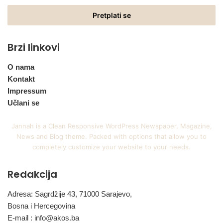
Email
adresu
Brzi linkovi
O nama
Kontakt
Impressum
Učlani se
Jannah is a Clean Responsive WordPress Newspaper, Magazine,
News and Blog theme. Packed with options that allow you to
completely customize your website to your needs.
Redakcija
Adresa: Sagrdžije 43, 71000 Sarajevo,
Bosna i Hercegovina
E-mail :
info@akos.ba