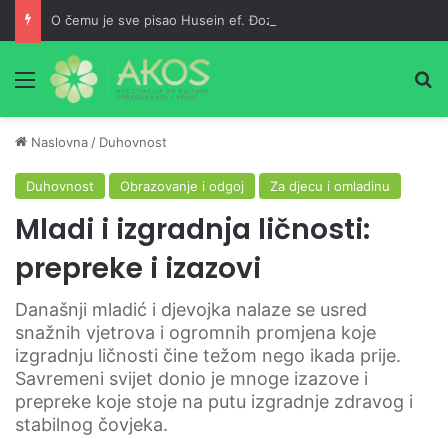
O čemu je sve pisao Husein ef. Đozo
Meni
Pr
Naslovna
/
Duhovnost
Duhovnost
Obrazovanje i odgoj
Za djecu i omladinu
Mladi i izgradnja ličnosti:
prepreke i izazovi
Današnji mladić i djevojka nalaze se usred
snažnih vjetrova i ogromnih promjena koje
izgradnju ličnosti čine težom nego ikada prije.
Savremeni svijet donio je mnoge izazove i
prepreke koje stoje na putu izgradnje zdravog i
stabilnog čovjeka.