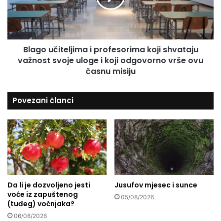
i
u
i
č
v
i
r
t
Blago učiteljima i profesorima koji shvataju
i
e
j
važnost svoje uloge i koji odgovorno vrše ovu
l
e
j
časnu misiju
d
i
n
m
Povezani članci
o
a
s
i
t
p
p
r
o
o
r
f
o
e
d
s
i
o
Da li je dozvoljeno jesti
Jusufov mjesec i sunce
voće iz zapuštenog
č
r
05/08/2026
(tuđeg) voćnjaka?
n
i
i
m
06/08/2026