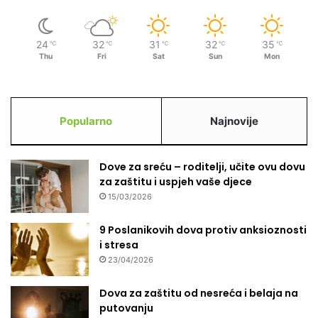
v
o
j
24
32
31
32
35
℃
℃
℃
℃
℃
e
Thu
Fri
Sat
Sun
Mon
u
l
o
g
Popularno
Najnovije
e
i
k
o
Dove za sreću – roditelji, učite ovu dovu
j
za zaštitu i uspjeh vaše djece
i
15/03/2026
o
d
9 Poslanikovih dova protiv anksioznosti
g
i stresa
o
23/04/2026
v
o
Dova za zaštitu od nesreća i belaja na
r
putovanju
n