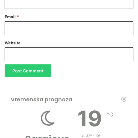
Email
*
Website
Vremenska prognoza
19
℃
32º - 19º