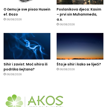
O čemu je sve pisao Husein
Poslanikova djeca: Kasim
ef. Đozo
– prvi sin Muhammeda,
a.s.
06/08/2026
06/08/2026
Sihir i zavist: Moć sihira ili
Šta je sihir i kako se liječi?
podrška šejtana?
06/08/2026
06/08/2026