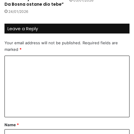
03/01/2026
d
Da Bosna ostane dio tebe”
o
24/01/2026
s
r
e
Leave a Reply
t
n
Your email address will not be published.
Required fields are
o
marked
*
g
b
C
r
o
a
k
m
a
m
e
n
t
*
Name
*