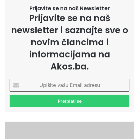
Prijavite se na naš Newsletter
Prijavite se na naš
newsletter i saznajte sve o
novim člancima i
informacijama na
Akos.ba.
U
p
i
š
i
t
e
P
v
r
a
i