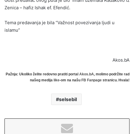
Gost predavač ovog puta je bio imam džemata Radakovo iz
Zenica – hafiz Ishak ef. Efendić.
Tema predavanja je bila “Važnost povezivanja ljudi u
islamu”
Akos.bA
Pažnja: Ukoliko želite redovno pratiti portal
Akos.bA
, molimo podržite rad
našeg medija
like
-om na našu
FB Fanpage
stranicu. Hvala!
selsebil