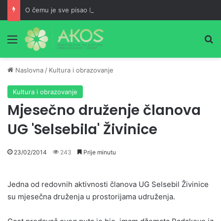
O čemu je sve pisao Husein ef. Đozo
Meni
Pr
Naslovna
/
Kultura i obrazovanje
Kultura i obrazovanje
Mjesečno druženje članova
UG 'Selsebila' Živinice
23/02/2014
243
Prije minutu
Jedna od redovnih aktivnosti članova UG Selsebil Živinice
su mjesečna druženja u prostorijama udruženja.