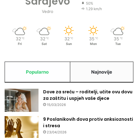
Sarajevo
50%
1.29 km/h
Vedro
32
32
32
35
35
℃
℃
℃
℃
℃
Fri
Sat
Sun
Mon
Tue
Popularno
Najnovije
Dove za sreću – roditelji, učite ovu dovu
za zaštitu i uspjeh vaše djece
15/03/2026
9 Poslanikovih dova protiv anksioznosti
i stresa
23/04/2026