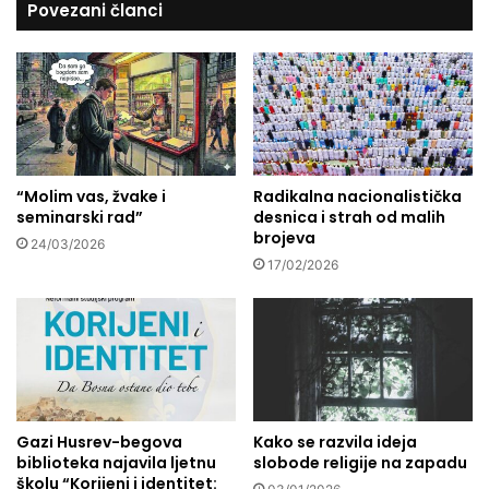
Povezani članci
a
:
O
d
b
a
j
r
“Molim vas, žvake i
Radikalna nacionalistička
a
seminarski rad”
desnica i strah od malih
m
brojeva
s
24/03/2026
k
17/02/2026
e
S
M
S
š
a
l
Gazi Husrev-begova
Kako se razvila ideja
e
biblioteka najavila ljetnu
slobode religije na zapadu
,
školu “Korijeni i identitet: