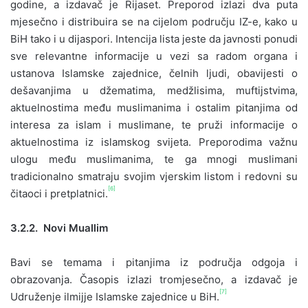
godine, a izdavač je Rijaset. Preporod izlazi dva puta
mjesečno i distribuira se na cijelom području IZ-e, kako u
BiH tako i u dijaspori. Intencija lista jeste da javnosti ponudi
sve relevantne informacije u vezi sa radom organa i
ustanova Islamske zajednice, čelnih ljudi, obavijesti o
dešavanjima u džematima, medžlisima, muftijstvima,
aktuelnostima među muslimanima i ostalim pitanjima od
interesa za islam i muslimane, te pruži informacije o
aktuelnostima iz islamskog svijeta. Preporodima važnu
ulogu među muslimanima, te ga mnogi muslimani
tradicionalno smatraju svojim vjerskim listom i redovni su
[6]
čitaoci i pretplatnici.
3.2.2. Novi Muallim
Bavi se temama i pitanjima iz područja odgoja i
obrazovanja. Časopis izlazi tromjesečno, a izdavač je
[7]
Udruženje ilmijje Islamske zajednice u BiH.