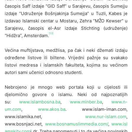
časopis Saff izdaje “GID Saff” u Sarajevu, časopis Sumejju
izdaje “Udruženje Bošnjakinja Sumejja” u Tuzli, Kabes je
izdavao Islamski centar u Mostaru, Zehra “MŽO Kewser” u
Sarajevu, časopis el-Asr izdaje Stichting (udruženje)
[13]
“Hidžra”, Amsterdam.
Većina muftijstava, medžlisa, pa čak i neki džemati izdaju
određene listove ili biltene. Vrijedni pažnje su svakako
listovi medresa i islamskih fakulteta, kojima su većinom
autori sami učenici odnosno studenti.
Nebrojeno je mnogo web portala koji u cijelosti ili
djelomično govore o islamu. Neki od najpoznatijih
su:
www.islambosna.ba
,
www.minber.ba
,
www.n-
um.com
,
www.akos.ba
. www.islam-iman.com,
www.islamika.net,
www.nur-islam.com
,
www.bosnjaci.net,
www.bosnamuslimmedia.com/
,
www.isl
amskitv.com
i dr. Treba napomenuti i to da većina novinskih