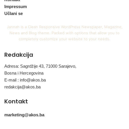
Impressum
Učlani se
Jannah is a Clean Responsive WordPress Newspaper, Magazine,
News and Blog theme. Packed with options that allow you to
completely customize your website to your needs.
Redakcija
Adresa: Sagrdžije 43, 71000 Sarajevo,
Bosna i Hercegovina
E-mail :
info@akos.ba
redakcija@akos.ba
Kontakt
marketing@akos.ba