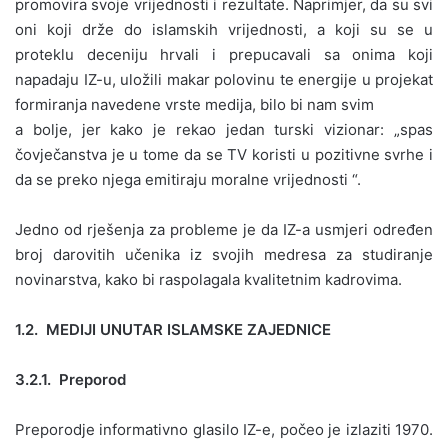
promovira svoje vrijednosti i rezultate. Naprimjer, da su svi
oni koji drže do islamskih vrijednosti, a koji su se u
proteklu deceniju hrvali i prepucavali sa onima koji
napadaju IZ-u, uložili makar polovinu te energije u projekat
formiranja navedene vrste medija, bilo bi nam svim
a bolje, jer kako je rekao jedan turski vizionar: „spas
čovječanstva je u tome da se TV koristi u pozitivne svrhe i
da se preko njega emitiraju moralne vrijednosti “.
Jedno od rješenja za probleme je da IZ-a usmjeri određen
broj darovitih učenika iz svojih medresa za studiranje
novinarstva, kako bi raspolagala kvalitetnim kadrovima.
1.2. MEDIJI UNUTAR ISLAMSKE ZAJEDNICE
3.2.1. Preporod
Preporodje informativno glasilo IZ-e, počeo je izlaziti 1970.