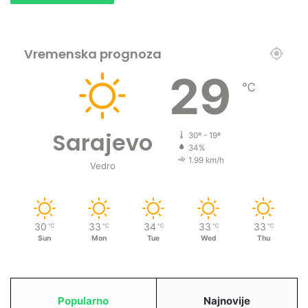
Vremenska prognoza
29
℃
Sarajevo
30º - 19º
34%
1.99 km/h
Vedro
30
33
34
33
33
℃
℃
℃
℃
℃
Sun
Mon
Tue
Wed
Thu
Popularno
Najnovije