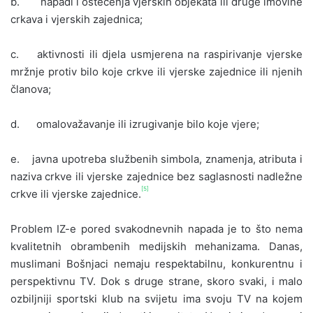
b. napadi i oštećenja vjerskih objekata ili druge imovine
crkava i vjerskih zajednica;
c. aktivnosti ili djela usmjerena na raspirivanje vjerske
mržnje protiv bilo koje crkve ili vjerske zajednice ili njenih
članova;
d. omalovažavanje ili izrugivanje bilo koje vjere;
e. javna upotreba službenih simbola, znamenja, atributa i
naziva crkve ili vjerske zajednice bez saglasnosti nadležne
[5]
crkve ili vjerske zajednice.
Problem IZ-e pored svakodnevnih napada je to što nema
kvalitetnih obrambenih medijskih mehanizama. Danas,
muslimani Bošnjaci nemaju respektabilnu, konkurentnu i
perspektivnu TV. Dok s druge strane, skoro svaki, i malo
ozbiljniji sportski klub na svijetu ima svoju TV na kojem