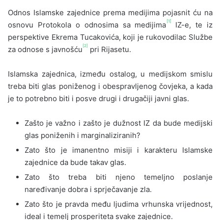
Odnos Islamske zajednice prema medijima pojasnit ću na
[1]
osnovu Protokola o odnosima sa medijima
IZ-e, te iz
perspektive Ekrema Tucakovića, koji je rukovodilac Službe
[2]
za odnose s javnošću
pri Rijasetu.
Islamska zajednica, između ostalog, u medijskom smislu
treba biti glas poniženog i obespravljenog čovjeka, a kada
je to potrebno biti i posve drugi i drugačiji javni glas.
Zašto je važno i zašto je dužnost IZ da bude medijski
glas poniženih i marginaliziranih?
Zato što je imanentno misiji i karakteru Islamske
zajednice da bude takav glas.
Zato što treba biti njeno temeljno poslanje
naređivanje dobra i sprječavanje zla.
Zato što je pravda među ljudima vrhunska vrijednost,
ideal i temelj prosperiteta svake zajednice.