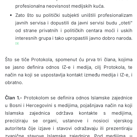
profesionalna neovisnost medijskih kuća.
Zato što su politički subjekti uništili profesionalizam
javnih servisa i dopustili da javni servisi budu „oteti"
od strane privatnih i političkih centara moći i uskih
interesnih grupa i tako upropastili javno dobro naroda.
[3]
Što se tiče Protokola, spomenut ću prva tri člana, kojima
se jasno definira odnos IZ-e i medija, cilj Protokola, te
način na koji se uspostavlja kontakt između medija i IZ-e, i
obratno.
Član 1.-
Protokolom se definira odnos Islamske zajednice
u Bosni i Hercegovini s medijima, pojašnjava način na koji
Islamska zajednica održava kontakte s medijima,
preciziraju se organi, ustanove i nosioci vjerskog
autoriteta čije izjave i stavovi odražavaju ili prezentiraju
zvanične stavove Islamske zajednice. Pod medijima, u