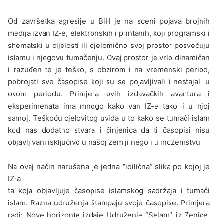
Od završetka agresije u BiH je na sceni pojava brojnih
medija izvan IZ-e, elektronskih i printanih, koji programski i
shematski u cijelosti ili djelomično svoj prostor posvećuju
islamu i njegovu tumačenju. Ovaj prostor je vrlo dinamičan
i razuđen te je teško, s obzirom i na vremenski period,
pobrojati sve časopise koji su se pojavljivali i nestajali u
ovom periodu. Primjera ovih izdavačkih avantura i
eksperimenata ima mnogo kako van IZ-e tako i u njoj
samoj. Teškoću cjelovitog uvida u to kako se tumači islam
kod nas dodatno stvara i činjenica da ti časopisi nisu
objavljivani isključivo u našoj zemlji nego i u inozemstvu.
Na ovaj način narušena je jedna “idilična” slika po kojoj je
IZ-a
ta koja objavljuje časopise islamskog sadržaja i tumači
islam. Razna udruženja štampaju svoje časopise. Primjera
radi: Nove horizonte izdaje Udruženje “Selam” iz Zenice,