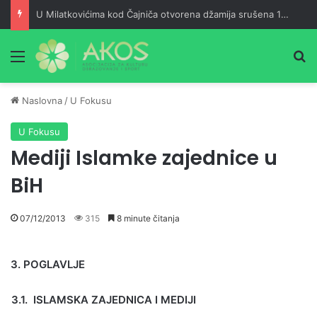
U Milatkovićima kod Čajniča otvorena džamija srušena 1943. godine
Meni
Pr
Naslovna
/
U Fokusu
U Fokusu
Mediji Islamke zajednice u
BiH
07/12/2013
315
8 minute čitanja
3. POGLAVLJE
3.1. ISLAMSKA ZAJEDNICA I MEDIJI