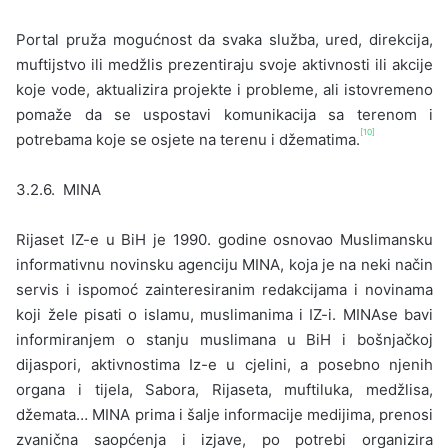
Portal pruža mogućnost da svaka služba, ured, direkcija,
muftijstvo ili medžlis prezentiraju svoje aktivnosti ili akcije
koje vode, aktualizira projekte i probleme, ali istovremeno
pomaže da se uspostavi komunikacija sa terenom i
[10]
potrebama koje se osjete na terenu i džematima.
3.2.6. MINA
Rijaset IZ-e u BiH je 1990. godine osnovao Muslimansku
informativnu novinsku agenciju MINA, koja je na neki način
servis i ispomoć zainteresiranim redakcijama i novinama
koji žele pisati o islamu, muslimanima i IZ-i. MINAse bavi
informiranjem o stanju muslimana u BiH i bošnjačkoj
dijaspori, aktivnostima Iz-e u cjelini, a posebno njenih
organa i tijela, Sabora, Rijaseta, muftiluka, medžlisa,
džemata… MINA prima i šalje informacije medijima, prenosi
zvanična saopćenja i izjave, po potrebi organizira