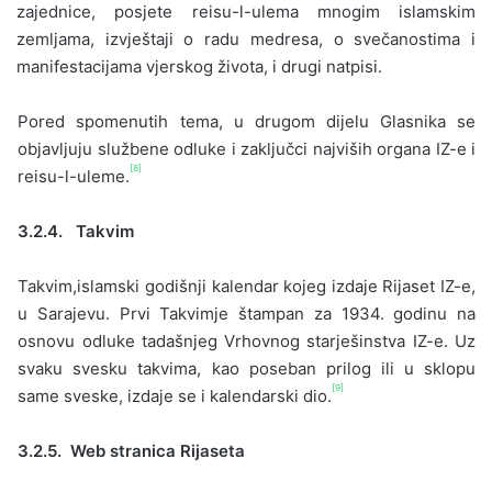
zajednice, posjete reisu-l-ulema mnogim islamskim
zemljama, izvještaji o radu medresa, o svečanostima i
manifestacijama vjerskog života, i drugi natpisi.
Pored spomenutih tema, u drugom dijelu Glasnika se
objavljuju službene odluke i zaključci najviših organa IZ-e i
[8]
reisu-l-uleme.
3.2.4. Takvim
Takvim,islamski godišnji kalendar kojeg izdaje Rijaset IZ-e,
u Sarajevu. Prvi Takvimje štampan za 1934. godinu na
osnovu odluke tadašnjeg Vrhovnog starješinstva IZ-e. Uz
svaku svesku takvima, kao poseban prilog ili u sklopu
[9]
same sveske, izdaje se i kalendarski dio.
3.2.5. Web stranica Rijaseta