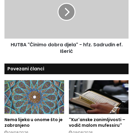
a
T
u
ž
B
e
A
n
"
e
Č
n
i
a
n
p
HUTBA "Činimo dobra djela" - hfz. Sadrudin ef.
i
r
Išerić
m
i
o
m
d
Povezani članci
j
o
e
b
r
r
u
a
F
d
a
j
t
e
i
l
m
Nema lijeka u onome što je
''Kur'anske zanimljivosti –
a
zabranjeno
vodič malom mufessiru''
e
"
A
-
09/08/2026
09/08/2026