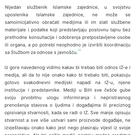
Nijedan službenik Islamske zajednice, u svojstvu
uposlenika Islamske zajednice, ne može se
samoinicijativno obraćati medijima ili im slati službene
materijale i podatke koji predstavljaju poslovnu tajnu bez
prethodne konsultacije i odobrenja pretpostavljene osobe
ili organa, a po potrebi neophodno je izvršiti koordinaciju
[4]
sa Službom za odnose s javnošću.
Iz gore navedenog vidimo kakav bi trebao biti odnos IZ-e i
medija, ali da to nije onako kako bi trebalo biti, pokazuju
gotovo svakodnevni medijski napadi na IZ-u, njene
institucije i predstavnike. Mediji u BiH sve češće gube
svoju prvobitnu ulogu informiranja i nepristrasnog
prenošenja stavova o ljudima i događajima ili preciznog
opisivanja stvarnosti, kada se radi o IZ. Sve manje opisuju
stvarnost a sve više ustvari sami proizvode događaje, ne
izvještavaju onako kako jest nego plasiraju vijest iz svoje