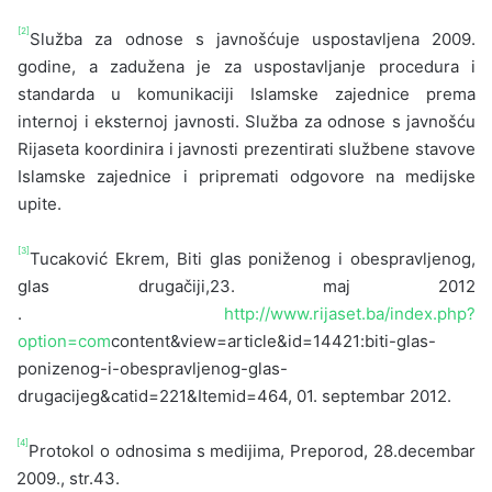
[2]
Služba za odnose s javnošćuje uspostavljena 2009.
godine, a zadužena je za uspostavljanje procedura i
standarda u komunikaciji Islamske zajednice prema
internoj i eksternoj javnosti. Služba za odnose s javnošću
Rijaseta koordinira i javnosti prezentirati službene stavove
Islamske zajednice i pripremati odgovore na medijske
upite.
[3]
Tucaković Ekrem, Biti glas poniženog i obespravljenog,
glas drugačiji,23. maj 2012
.
http://www.rijaset.ba/index.php?
option=com
content&view=article&id=14421:biti-glas-
ponizenog-i-obespravljenog-glas-
drugacijeg&catid=221&Itemid=464, 01. septembar 2012.
[4]
Protokol o odnosima s medijima, Preporod, 28.decembar
2009., str.43.