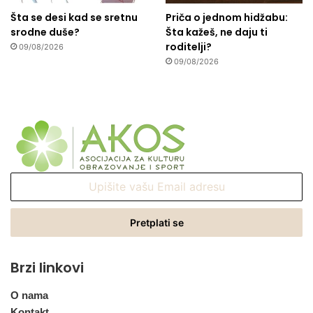
Šta se desi kad se sretnu
Priča o jednom hidžabu:
srodne duše?
Šta kažeš, ne daju ti
roditelji?
09/08/2026
09/08/2026
Upišite
vašu
Email
adresu
Brzi linkovi
O nama
Kontakt