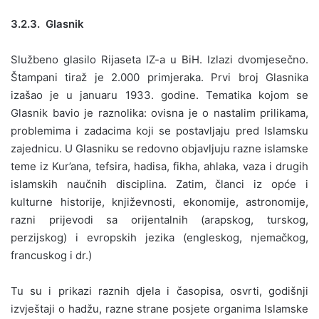
3.2.3. Glasnik
Službeno glasilo Rijaseta IZ-a u BiH. Izlazi dvomjesečno.
Štampani tiraž je 2.000 primjeraka. Prvi broj Glasnika
izašao je u januaru 1933. godine. Tematika kojom se
Glasnik bavio je raznolika: ovisna je o nastalim prilikama,
problemima i zadacima koji se postavljaju pred Islamsku
zajednicu. U Glasniku se redovno objavljuju razne islamske
teme iz Kur’ana, tefsira, hadisa, fikha, ahlaka, vaza i drugih
islamskih naučnih disciplina. Zatim, članci iz opće i
kulturne historije, književnosti, ekonomije, astronomije,
razni prijevodi sa orijentalnih (arapskog, turskog,
perzijskog) i evropskih jezika (engleskog, njemačkog,
francuskog i dr.)
Tu su i prikazi raznih djela i časopisa, osvrti, godišnji
izvještaji o hadžu, razne strane posjete organima Islamske