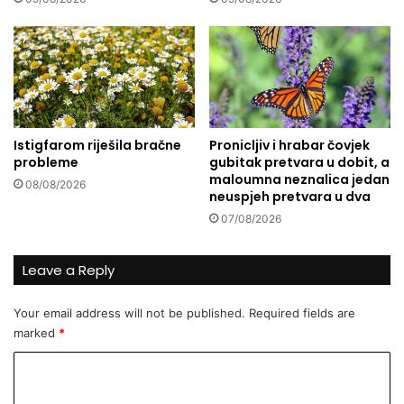
l
h
-
f
F
z
i
.
h
S
r
a
i
d
Istigfarom riješila bračne
Pronicljiv i hrabar čovjek
–
r
probleme
gubitak pretvara u dobit, a
i
u
maloumna neznalica jedan
s
08/08/2026
d
neuspjeh pretvara u dva
l
i
07/08/2026
a
n
m
e
v
f
Leave a Reply
s
.
f
I
Your email address will not be published.
Required fields are
e
š
marked
*
m
e
i
r
C
n
i
i
o
ć