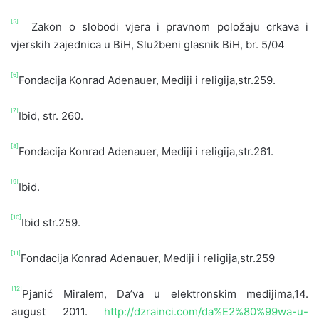
[5]
Zakon o slobodi vjera i pravnom položaju crkava i
vjerskih zajednica u BiH, Službeni glasnik BiH, br. 5/04
[6]
Fondacija Konrad Adenauer, Mediji i religija,str.259.
[7]
Ibid, str. 260.
[8]
Fondacija Konrad Adenauer, Mediji i religija,str.261.
[9]
Ibid.
[10]
Ibid str.259.
[11]
Fondacija Konrad Adenauer, Mediji i religija,str.259
[12]
Pjanić Miralem, Da’va u elektronskim medijima,14.
august 2011.
http://dzrainci.com/da%E2%80%99wa-u-