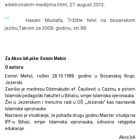
elektronskim-medijima.html, 27. august 2012.
[13]
Hasani Mustafa, Tržište fetvi na bosanskom
jeziku,Takvim za 2009. godinu, str.99.
Za Akos.bA piše: Esmin Mehić
O autoru:
Esmin Mehić, rođen 28.10.1988. godine u Bosanskoj Krupi,
Jezerski.
Završio je medresu Džemaludin ef. Čaušević u Cazinu, a potom
Islamski pedagoški fakultet u Bihaću, smjer Islamska vjeronauka.
Živi u Jezerskom i trenutno radi u OŠ „Jezerski“ kao nastavnik
Islamske vjeronauke.
Nastavio je studiranje, te pohađa drugu godinu Master studija na
IPF-u Bihać, smjer Islamska vjeronauka, odnosno religijska
edukacije.
Akos.bA