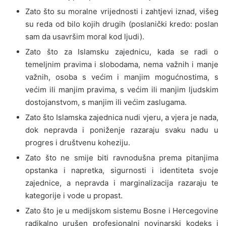
Zato što su moralne vrijednosti i zahtjevi iznad, višeg
su reda od bilo kojih drugih (poslanički kredo: poslan
sam da usavršim moral kod ljudi).
Zato što za Islamsku zajednicu, kada se radi o
temeljnim pravima i slobodama, nema važnih i manje
važnih, osoba s većim i manjim mogućnostima, s
većim ili manjim pravima, s većim ili manjim ljudskim
dostojanstvom, s manjim ili većim zaslugama.
Zato što Islamska zajednica nudi vjeru, a vjera je nada,
dok nepravda i poniženje razaraju svaku nadu u
progres i društvenu koheziju.
Zato što ne smije biti ravnodušna prema pitanjima
opstanka i napretka, sigurnosti i identiteta svoje
zajednice, a nepravda i marginalizacija razaraju te
kategorije i vode u propast.
Zato što je u medijskom sistemu Bosne i Hercegovine
radikalno urušen profesionalni novinarski kodeks i