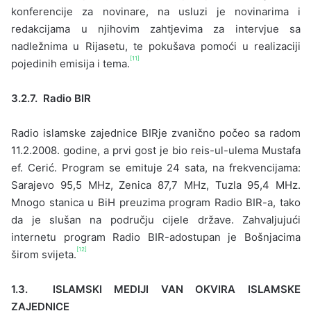
konferencije za novinare, na usluzi je novinarima i
redakcijama u njihovim zahtjevima za intervjue sa
nadležnima u Rijasetu, te pokušava pomoći u realizaciji
[11]
pojedinih emisija i tema.
3.2.7. Radio BIR
Radio islamske zajednice BIRje zvanično počeo sa radom
11.2.2008. godine, a prvi gost je bio reis-ul-ulema Mustafa
ef. Cerić. Program se emituje 24 sata, na frekvencijama:
Sarajevo 95,5 MHz, Zenica 87,7 MHz, Tuzla 95,4 MHz.
Mnogo stanica u BiH preuzima program Radio BIR-a, tako
da je slušan na području cijele države. Zahvaljujući
internetu program Radio BIR-adostupan je Bošnjacima
[12]
širom svijeta.
1.3. ISLAMSKI MEDIJI VAN OKVIRA ISLAMSKE
ZAJEDNICE