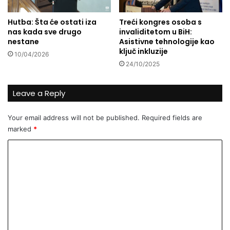
Hutba: Šta će ostati iza
Treći kongres osoba s
nas kada sve drugo
invaliditetom u BiH:
nestane
Asistivne tehnologije kao
ključ inkluzije
10/04/2026
24/10/2025
Leave a Reply
Your email address will not be published.
Required fields are
marked
*
C
o
m
m
e
n