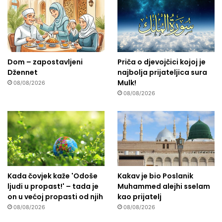
Dom – zapostavljeni
Priča o djevojčici kojoj je
Džennet
najbolja prijateljica sura
Mulk!
08/08/2026
08/08/2026
Kada čovjek kaže 'Odoše
Kakav je bio Poslanik
ljudi u propast!' – tada je
Muhammed alejhi sselam
on u većoj propasti od njih
kao prijatelj
08/08/2026
08/08/2026