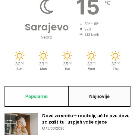
15
℃
Sarajevo
30º - 15º
92%
1.13 km/h
Vedro
30
33
35
32
33
℃
℃
℃
℃
℃
Sun
Mon
Tue
Wed
Thu
Popularno
Najnovije
Dove za sreću – roditelji, učite ovu dovu
za zaštitu i uspjeh vaše djece
15/03/2026