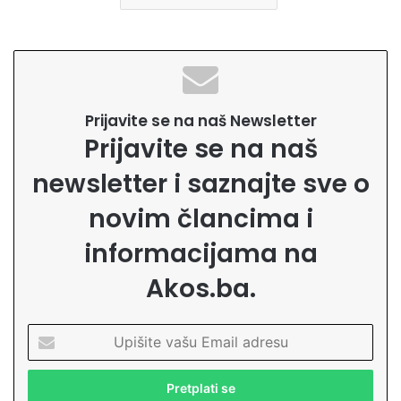
Prijavite se na naš Newsletter
Prijavite se na naš
newsletter i saznajte sve o
novim člancima i
informacijama na
Akos.ba.
U
p
i
š