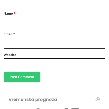
t
*
Name
*
Email
*
Website
Vremenska prognoza