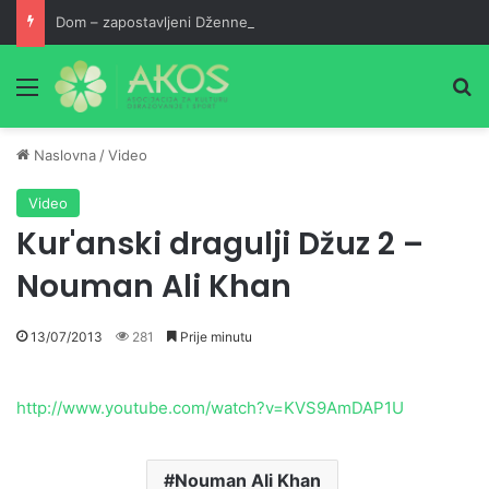
Dom – zapostavljeni Džennet
Meni
Pr
Naslovna
/
Video
Video
Kur'anski dragulji Džuz 2 –
Nouman Ali Khan
13/07/2013
281
Prije minutu
http://www.youtube.com/watch?v=KVS9AmDAP1U
Nouman Ali Khan