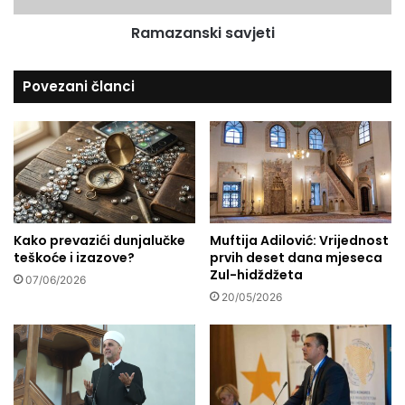
i
k
Ramazanski savjeti
z
i
g
s
r
a
Povezani članci
a
v
đ
j
e
e
n
t
U
i
m
m
e
Kako prevazići dunjalučke
Muftija Adilović: Vrijednost
t
teškoće i izazove?
prvih deset dana mjeseca
Zul-hidždžeta
07/06/2026
20/05/2026