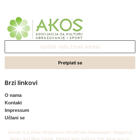
Upišite
vašu
Email
adresu
Brzi linkovi
O nama
Kontakt
Impressum
Učlani se
Jannah is a Clean Responsive WordPress Newspaper, Magazine,
News and Blog theme. Packed with options that allow you to