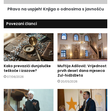
s
PRavo na uspjeh! Knjiga o odnosima s javnošću
p
j
e
Povezani članci
h
!
K
n
j
i
g
a
Kako prevazići dunjalučke
Muftija Adilović: Vrijednost
o
teškoće i izazove?
prvih deset dana mjeseca
o
Zul-hidždžeta
d
07/06/2026
n
20/05/2026
o
s
i
m
a