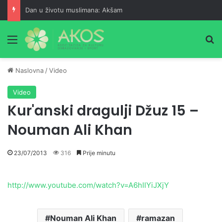
Dan u životu muslimana: Akšam
Meni
Pr
Naslovna
/
Video
Video
Kur'anski dragulji Džuz 15 –
Nouman Ali Khan
23/07/2013
316
Prije minutu
http://www.youtube.com/watch?v=A6hIIYiJXjY
Nouman Ali Khan
ramazan