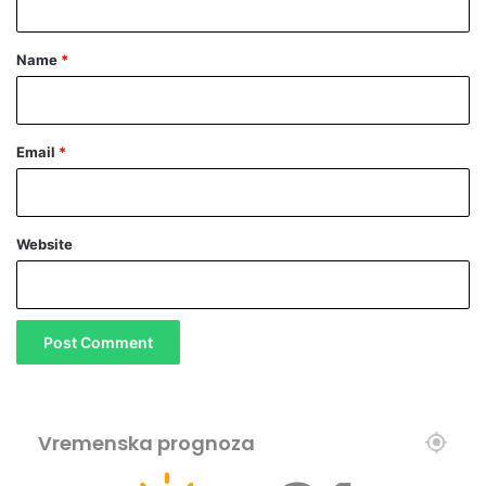
t
*
Name
*
Email
*
Website
Vremenska prognoza