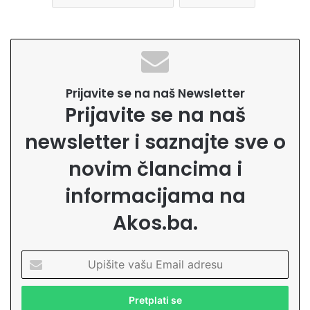
Prijavite se na naš Newsletter
Prijavite se na naš
newsletter i saznajte sve o
novim člancima i
informacijama na
Akos.ba.
U
p
i
š