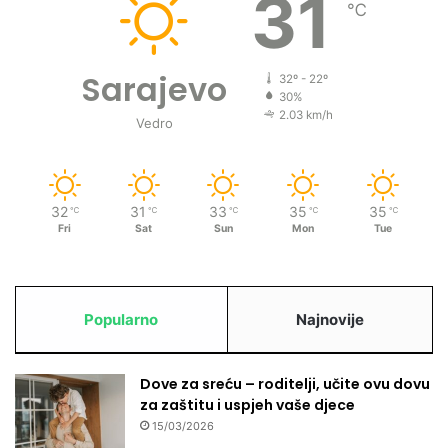
31
℃
Sarajevo
32º - 22º
30%
2.03 km/h
Vedro
32
31
33
35
35
℃
℃
℃
℃
℃
Fri
Sat
Sun
Mon
Tue
Popularno
Najnovije
Dove za sreću – roditelji, učite ovu dovu
za zaštitu i uspjeh vaše djece
15/03/2026