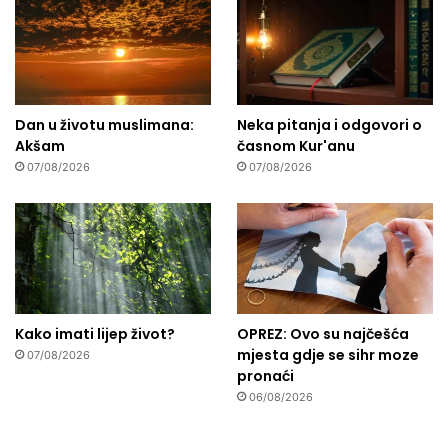
Dan u životu muslimana:
Neka pitanja i odgovori o
Akšam
časnom Kur'anu
07/08/2026
07/08/2026
Kako imati lijep život?
OPREZ: Ovo su najčešća
mjesta gdje se sihr moze
07/08/2026
pronaći
06/08/2026