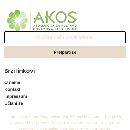
Upišite
vašu
Email
adresu
Brzi linkovi
O nama
Kontakt
Impressum
Učlani se
Jannah is a Clean Responsive WordPress Newspaper, Magazine,
News and Blog theme. Packed with options that allow you to
completely customize your website to your needs.