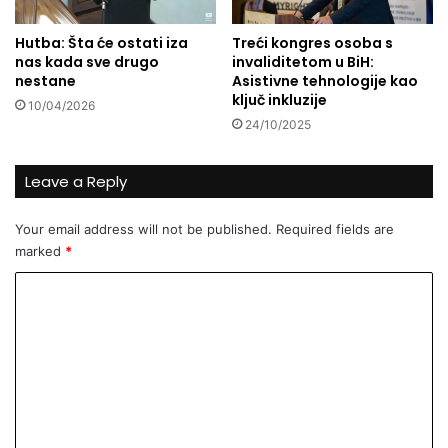
s
j
Hutba: Šta će ostati iza
Treći kongres osoba s
a
nas kada sve drugo
invaliditetom u BiH:
v
nestane
Asistivne tehnologije kao
n
ključ inkluzije
10/04/2026
o
24/10/2025
š
ć
u
Leave a Reply
Your email address will not be published.
Required fields are
marked
*
C
o
m
m
e
n