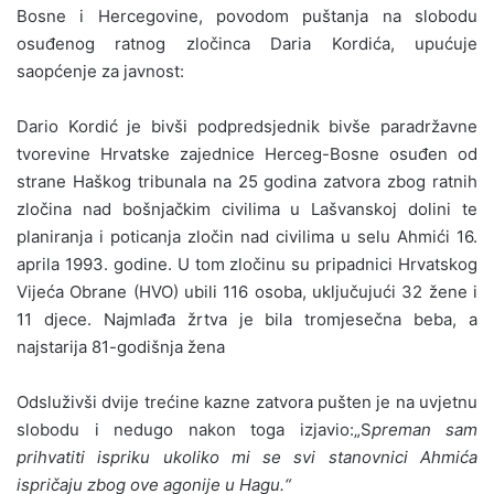
Bosne i Hercegovine, povodom puštanja na slobodu
osuđenog ratnog zločinca Daria Kordića, upućuje
saopćenje za javnost:
Dario Kordić je bivši podpredsjednik bivše paradržavne
tvorevine Hrvatske zajednice Herceg-Bosne osuđen od
strane Haškog tribunala na 25 godina zatvora zbog ratnih
zločina nad bošnjačkim civilima u Lašvanskoj dolini te
planiranja i poticanja zločin nad civilima u selu Ahmići 16.
aprila 1993. godine. U tom zločinu su pripadnici Hrvatskog
Vijeća Obrane (HVO) ubili 116 osoba, uključujući 32 žene i
11 djece. Najmlađa žrtva je bila tromjesečna beba, a
najstarija 81-godišnja žena
Odsluživši dvije trećine kazne zatvora pušten je na uvjetnu
slobodu i nedugo nakon toga izjavio:„S
preman sam
prihvatiti ispriku ukoliko mi se svi stanovnici Ahmića
ispričaju zbog ove agonije u Hagu.“