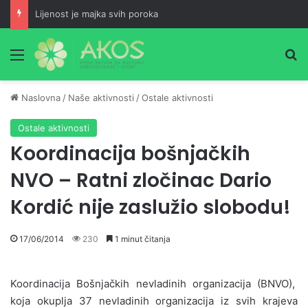
Lijenost je majka svih poroka
Meni
Pr
Naslovna
/
Naše aktivnosti
/
Ostale aktivnosti
Ostale aktivnosti
Koordinacija bošnjačkih
NVO – Ratni zločinac Dario
Kordić nije zaslužio slobodu!
17/06/2014
230
1 minut čitanja
Koordinacija Bošnjačkih nevladinih organizacija (BNVO),
koja okuplja 37 nevladinih organizacija iz svih krajeva