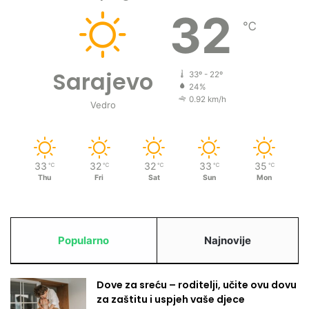
32
℃
Sarajevo
33º - 22º
24%
0.92 km/h
Vedro
33
32
32
33
35
℃
℃
℃
℃
℃
Thu
Fri
Sat
Sun
Mon
Popularno
Najnovije
Dove za sreću – roditelji, učite ovu dovu
za zaštitu i uspjeh vaše djece