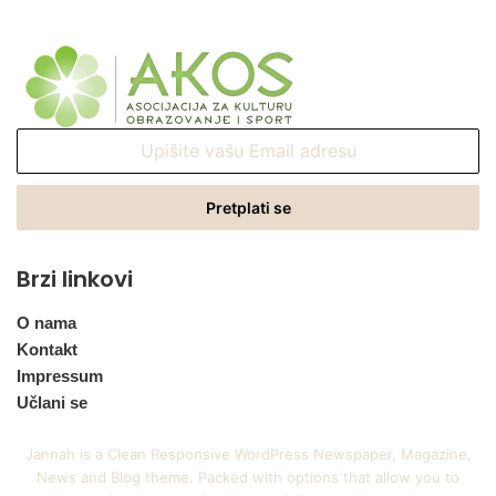
Upišite
vašu
Email
adresu
Brzi linkovi
O nama
Kontakt
Impressum
Učlani se
Jannah is a Clean Responsive WordPress Newspaper, Magazine,
News and Blog theme. Packed with options that allow you to