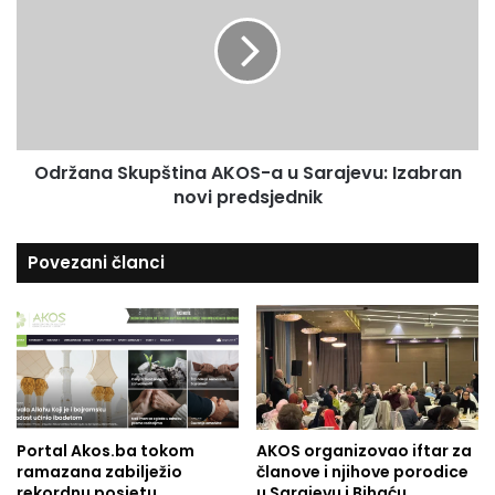
e
r
s
s
ž
u
a
a
m
n
o
a
s
S
t
k
Održana Skupština AKOS-a u Sarajevu: Izabran
a
u
l
novi predsjednik
p
n
š
o
t
Povezani članci
/
i
i
n
z
a
d
A
r
K
ž
O
l
S
j
-
i
Portal Akos.ba tokom
AKOS organizovao iftar za
a
ramazana zabilježio
članove i njihove porodice
v
u
rekordnu posjetu
u Sarajevu i Bihaću
o