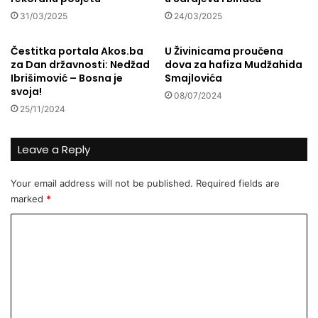
S
d
a
31/03/2025
24/03/2025
i
r
j
a
Čestitka portala Akos.ba
U Živinicama proučena
e
j
za Dan državnosti: Nedžad
dova za hafiza Mudžahida
t
e
Ibrišimović – Bosna je
Smajlovića
e
v
svoja!
08/07/2024
?
u
25/11/2024
:
I
Leave a Reply
z
a
b
Your email address will not be published.
Required fields are
r
marked
*
a
n
C
n
o
o
m
v
i
m
p
e
r