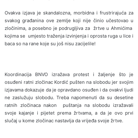
Ovakva izjava je skandalozna, morbidna i frustrirajuća za
svakog građanina ove zemlje koji nije činio učestovao u
zločinima, a posebno je podrugljiva za žrtve u Ahmićima
kojima se umjesto traženja izvinjenja i oprosta ruga u lice i
baca so na rane koje su još nisu zacijelile!
Koordinacija BNVO izražava protest i žaljenje što je
osuđeni ratni zločinac Kordić pušten na slobodu jer svojim
izjavama dokazuje da je opravdano osuđen i da ovakvi ljudi
ne zaslužuju slobodu. Treba napomenuti da su desetine
ratnih zločinaca nakon puštanja na slobodu izražavali
svoje kajanje i pijetet prema žrtvama, a da je ovo prvi
slučaj u kome zločinac nastavlja da vrijeđa svoje žrtve.