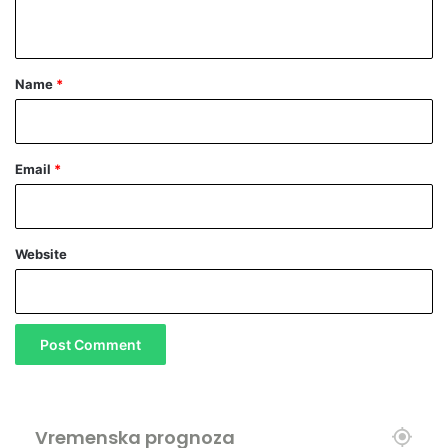
e
n
d
t
s
j
*
Name
*
e
d
n
i
Email
*
k
Website
Vremenska prognoza