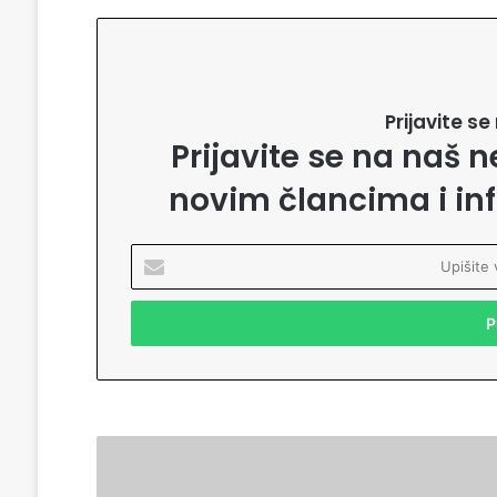
Prijavite s
Prijavite se na naš n
novim člancima i in
U
p
i
š
i
t
e
v
a
I
š
n
u
f