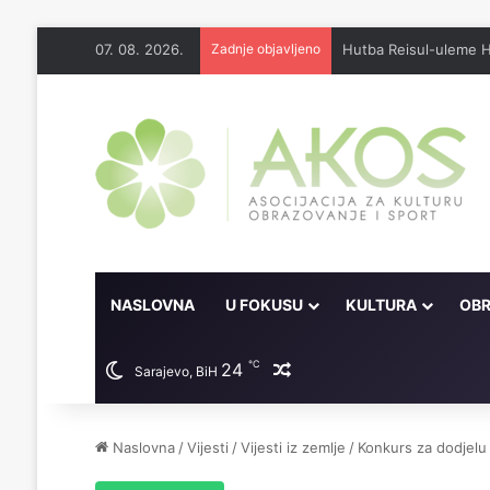
07. 08. 2026.
Zadnje objavljeno
Džennet je dar Milosti
NASLOVNA
U FOKUSU
KULTURA
OBR
℃
24
Random članak
Sarajevo, BiH
Naslovna
/
Vijesti
/
Vijesti iz zemlje
/
Konkurs za dodjelu 