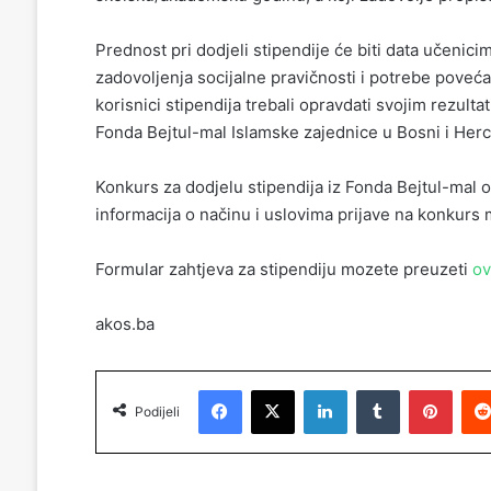
Prednost pri dodjeli stipendije će biti data učenic
zadovoljenja socijalne pravičnosti i potrebe poveća
korisnici stipendija trebali opravdati svojim rezult
Fonda Bejtul-mal Islamske zajednice u Bosni i Herc
Konkurs za dodjelu stipendija iz Fonda Bejtul-mal 
informacija o načinu i uslovima prijave na konkur
Formular zahtjeva za stipendiju mozete preuzeti
ov
akos.ba
Facebook
X
LinkedIn
Tumblr
Pinterest
Podijeli