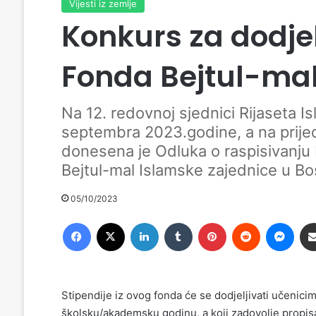
Vijesti iz zemlje
Konkurs za dodjel
Fonda Bejtul-mal
Na 12. redovnoj sjednici Rijaseta I
septembra 2023.godine, a na prije
donesena je Odluka o raspisivanju 
Bejtul-mal Islamske zajednice u Bos
05/10/2023
Facebook
X
LinkedIn
Tumblr
Pinterest
Reddit
Messenger
Stipendije iz ovog fonda će se dodjeljivati učenicim
školsku/akademsku godinu, a koji zadovolje propisa