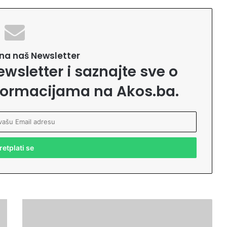
e na naš Newsletter
ewsletter i saznajte sve o
formacijama na Akos.ba.
P
i
j