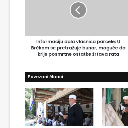
E
o
m
r
a
m
i
a
l
c
a
i
d
Informaciju dala vlasnica parcele: U
j
r
Brčkom se pretražuje bunar, moguće da
u
e
d
krije posmrtne ostatke žrtava rata
s
a
u
l
a
Povezani članci
v
l
a
s
n
i
c
a
p