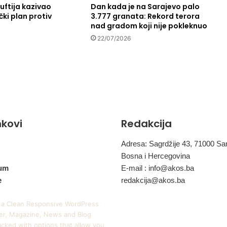
č
uftija kazivao
Dan kada je na Sarajevo palo
čki plan protiv
3.777 granata: Rekord terora
i
nad gradom koji nije pokleknuo
n
?
22/07/2026
inkovi
Redakcija
Adresa: Sagrdžije 43, 71000 Sa
Bosna i Hercegovina
um
E-mail :
info@akos.ba
e
redakcija@akos.ba
 a Clean Responsive WordPress
r, Magazine, News and Blog
cked with options that allow you