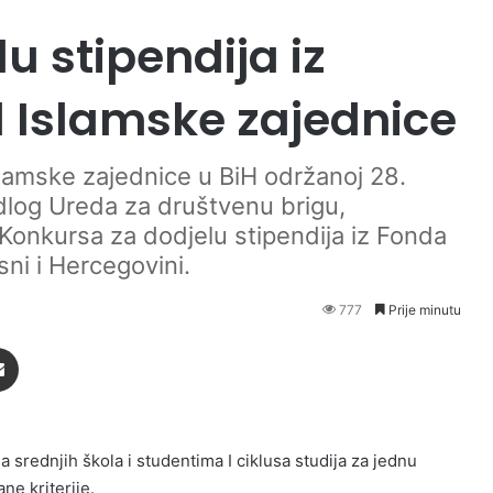
u stipendija iz
 Islamske zajednice
slamske zajednice u BiH održanoj 28.
dlog Ureda za društvenu brigu,
Konkursa za dodjelu stipendija iz Fonda
ni i Hercegovini.
777
Prije minutu
Podijeli putem Emaila
a srednjih škola i studentima I ciklusa studija za jednu
ne kriterije.