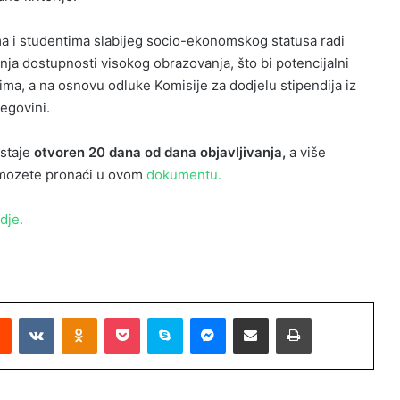
ima i studentima slabijeg socio-ekonomskog statusa radi
nja dostupnosti visokog obrazovanja, što bi potencijalni
atima, a na osnovu odluke Komisije za dodjelu stipendija iz
egovini.
ostaje
otvoren 20 dana od dana objavljivanja
,
a više
s mozete pronaći u ovom
dokumentu.
dje.
Reddit
VKontakte
Odnoklassniki
Pocket
Skype
Messenger
Podijeli putem Emaila
Printaj