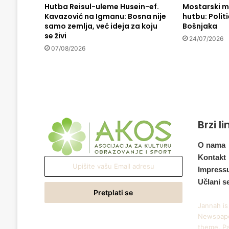
a
Hutba Reisul-uleme Husein-ef.
Mostarski m
Kavazović na Igmanu: Bosna nije
hutbu: Politi
r
samo zemlja, već ideja za koju
Bošnjaka
c
se živi
e
24/07/2026
l
07/08/2026
e
:
U
B
r
č
Brzi l
k
o
O nama
m
s
Kontakt
Upišite
e
Impress
vašu
p
Učlani s
Email
r
adresu
e
Jannah is
t
Newspape
r
theme. Pa