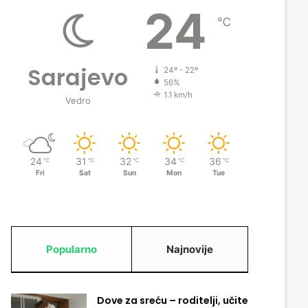
24
℃
Sarajevo
24º - 22º
56%
1.1 km/h
Vedro
24
31
32
34
36
℃
℃
℃
℃
℃
Fri
Sat
Sun
Mon
Tue
Popularno
Najnovije
Dove za sreću – roditelji, učite