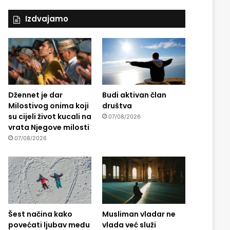
Izdvajamo
Džennet je dar
Budi aktivan član
Milostivog onima koji
društva
su cijeli život kucali na
07/08/2026
vrata Njegove milosti
07/08/2026
Šest načina kako
Musliman vladar ne
povećati ljubav među
vlada već služi