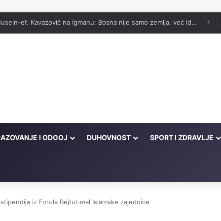
vog onima koji su cijeli život kucali na vrata Njegove milosti
AZOVANJE I ODGOJ
DUHOVNOST
SPORT I ZDRAVLJE
stipendija iz Fonda Bejtul-mal Islamske zajednice