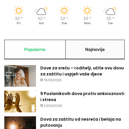
32
32
32
35
35
℃
℃
℃
℃
℃
Fri
Sat
Sun
Mon
Tue
Popularno
Najnovije
Dove za sreću – roditelji, učite ovu dovu
za zaštitu i uspjeh vaše djece
15/03/2026
9 Poslanikovih dova protiv anksioznosti
i stresa
23/04/2026
Dova za zaštitu od nesreća i belaja na
putovanju