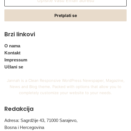
vašu
Email
adresu
Brzi linkovi
O nama
Kontakt
Impressum
Učlani se
Jannah is a Clean Responsive WordPress Newspaper, Magazine,
News and Blog theme. Packed with options that allow you to
completely customize your website to your needs.
Redakcija
Adresa: Sagrdžije 43, 71000 Sarajevo,
Bosna i Hercegovina