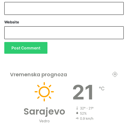
Website
Vremenska prognoza
21
℃
Sarajevo
32º - 21º
52%
0.9 km/h
Vedro