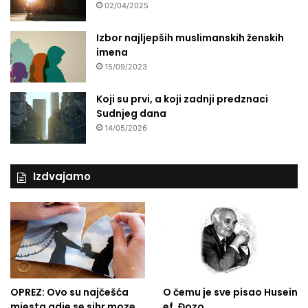
02/04/2025
Izbor najljepših muslimanskih ženskih
imena
15/09/2023
Koji su prvi, a koji zadnji predznaci
Sudnjeg dana
14/05/2026
Izdvajamo
OPREZ: Ovo su najčešća
O čemu je sve pisao Husein
mjesta gdje se sihr moze
ef. Đozo