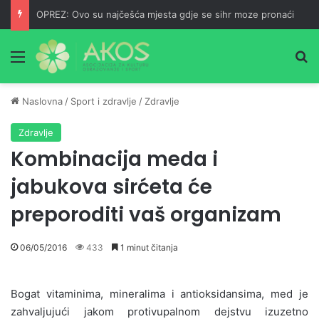
OPREZ: Ovo su najčešća mjesta gdje se sihr moze pronaći
Meni
Pr
Naslovna
/
Sport i zdravlje
/
Zdravlje
Zdravlje
Kombinacija meda i
jabukova sirćeta će
preporoditi vaš organizam
06/05/2016
433
1 minut čitanja
Bogat vitaminima, mineralima i antioksidansima, med je
zahvaljujući jakom protivupalnom dejstvu izuzetno