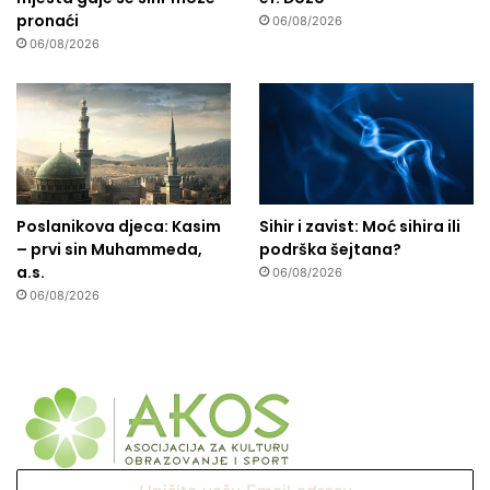
pronaći
06/08/2026
06/08/2026
Poslanikova djeca: Kasim
Sihir i zavist: Moć sihira ili
– prvi sin Muhammeda,
podrška šejtana?
a.s.
06/08/2026
06/08/2026
Upišite