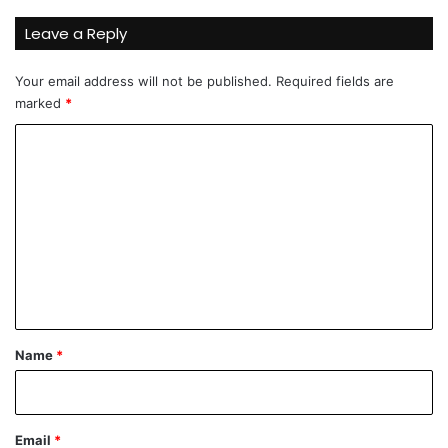
i
Leave a Reply
v
i
Your email address will not be published.
Required fields are
o
marked
*
ž
i
C
l
j
o
c
m
i
m
"
e
n
t
*
Name
*
Email
*