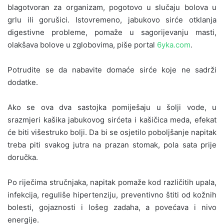
blagotvoran za organizam, pogotovo u slučaju bolova u
grlu ili gorušici.
Istovremeno, jabukovo sirće otklanja
digestivne probleme, pomaže u sagorijevanju masti,
olakšava bolove u zglobovima, piše portal
6yka.com
.
Potrudite se da nabavite domaće sirće koje ne sadrži
dodatke.
Ako se ova dva sastojka pomiješaju u šolji vode, u
srazmjeri kašika jabukovog sirćeta i kašičica meda, efekat
će biti višestruko bolji. Da bi se osjetilo poboljšanje napitak
treba piti svakog jutra na prazan stomak, pola sata prije
doručka.
Po riječima stručnjaka, napitak pomaže kod različitih upala,
infekcija, reguliše hipertenziju, preventivno štiti od kožnih
bolesti, gojaznosti i lošeg zadaha, a povećava i nivo
energije.