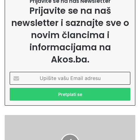
Prijavite se na naš Newsletter
Prijavite se na naš
newsletter i saznajte sve o
novim člancima i
informacijama na
Akos.ba.
U
p
i
š
i
t
e
N
v
o
a
v
š
i