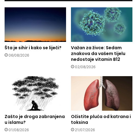
S
e
i
b
l
i
o
z
v
n
a
i
n
s
j
Šta je sihir i kako se liječi?
Važan za živce: Sedam
p
znakova da vašem tijelu
e
l
06/08/2026
nedostaje vitamin B12
u
a
r
n
02/08/2026
a
a
t
u
u
N
-
a
n
h
e
l
v
i
Zašto je droga zabranjena
Očistite pluća od katrana i
i
u islamu?
toksina
d
01/08/2026
21/07/2026
l
j