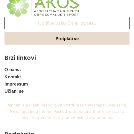
Upišite
vašu
Email
adresu
Brzi linkovi
O nama
Kontakt
Impressum
Učlani se
Jannah is a Clean Responsive WordPress Newspaper, Magazine,
News and Blog theme. Packed with options that allow you to
completely customize your website to your needs.