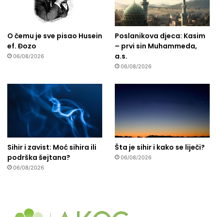
O čemu je sve pisao Husein
Poslanikova djeca: Kasim
ef. Đozo
– prvi sin Muhammeda,
a.s.
06/08/2026
06/08/2026
Sihir i zavist: Moć sihira ili
Šta je sihir i kako se liječi?
podrška šejtana?
06/08/2026
06/08/2026