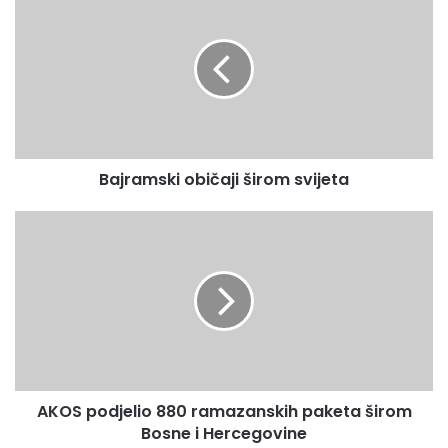
a
a
j
š
r
u
a
E
m
m
s
a
k
i
i
l
Bajramski običaji širom svijeta
o
a
b
d
i
A
r
č
K
e
a
O
s
j
S
u
i
p
š
o
i
d
r
j
o
e
AKOS podjelio 880 ramazanskih paketa širom
m
l
s
Bosne i Hercegovine
i