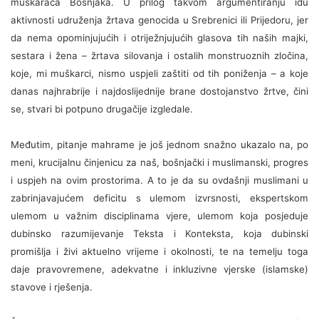
muškaraca Bošnjaka. U prilog takvom argumentiranju idu
aktivnosti udruženja žrtava genocida u Srebrenici ili Prijedoru, jer
da nema opominjujućih i otriježnjujućih glasova tih naših majki,
sestara i žena – žrtava silovanja i ostalih monstruoznih zločina,
koje, mi muškarci, nismo uspjeli zaštiti od tih poniženja – a koje
danas najhrabrije i najdoslijednije brane dostojanstvo žrtve, čini
se, stvari bi potpuno drugačije izgledale.
Međutim, pitanje mahrame je još jednom snažno ukazalo na, po
meni, krucijalnu činjenicu za naš, bošnjački i muslimanski, progres
i uspjeh na ovim prostorima. A to je da su ovdašnji muslimani u
zabrinjavajućem deficitu s ulemom izvrsnosti, ekspertskom
ulemom u važnim disciplinama vjere, ulemom koja posjeduje
dubinsko razumijevanje Teksta i Konteksta, koja dubinski
promišlja i živi aktuelno vrijeme i okolnosti, te na temelju toga
daje pravovremene, adekvatne i inkluzivne vjerske (islamske)
stavove i rješenja.