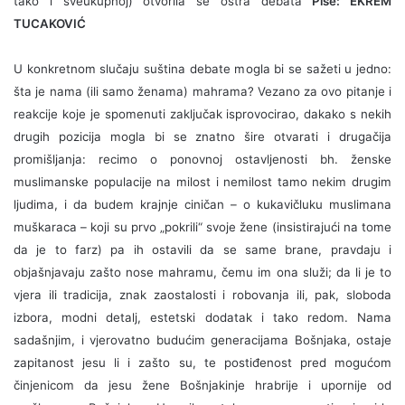
tako i sveukupnoj) otvorila se oštra debata
Piše: EKREM
TUCAKOVIĆ
U konkretnom slučaju suština debate mogla bi se sažeti u jedno:
šta je nama (ili samo ženama) mahrama? Vezano za ovo pitanje i
reakcije koje je spomenuti zaključak isprovocirao, dakako s nekih
drugih pozicija mogla bi se znatno šire otvarati i drugačija
promišljanja: recimo o ponovnoj ostavljenosti bh. ženske
muslimanske populacije na milost i nemilost tamo nekim drugim
ljudima, i da budem krajnje ciničan – o kukavičluku muslimana
muškaraca – koji su prvo „pokrili“ svoje žene (insistirajući na tome
da je to farz) pa ih ostavili da se same brane, pravdaju i
objašnjavaju zašto nose mahramu, čemu im ona služi; da li je to
vjera ili tradicija, znak zaostalosti i robovanja ili, pak, sloboda
izbora, modni detalj, estetski dodatak i tako redom. Nama
sadašnjim, i vjerovatno budućim generacijama Bošnjaka, ostaje
zapitanost jesu li i zašto su, te postiđenost pred mogućom
činjenicom da jesu žene Bošnjakinje hrabrije i upornije od