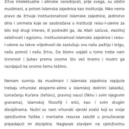
Žrtva intelektualne i alimske osrednjosti, prije svega, su obični
muslimani, a potom Islamska zajednica kao institucija. Niko nema
pravo da žrtvuje institucionalnost Islamske zajednice, jedinstvo
dina i ummeta koje se saobražava u instituciji reisu-l-uleme za
bilo koji drugi interes, ili podrediti ga, da Allah sačuva, vlastitoj
sebičnosti i egoizmu. Institucionalnost Islamske zajednice i reisu-
l-uleme su takve vrijednosti da zaslužuju svu našu pažnju i brigu,
našu pomoć i našu žrtvu. Da bismo uspjeli u tome treba nam
izvrsnost i ljubav prema onome što već imamo i mudro ga
razvijajući ka onome čemu težimo.
Nemam sumnju da muslimani i Islamska zajednica vapijuće
trebaju vrhunske eksperte-alime u islamskoj doktrini (akaidu),
tumačenju Kur’ana (tefsiru), pravnoj nauci (fikhu i svim njegovim
granama), islamskoj filozofiji i etici, kao i svim drugim
disciplinama. Nužni su nam vrhunski vjerski znalci koji su svoje
cjeloživotne fizičke i mentalne resurse založili u proučavanje
pripadajući im disciplina. Naglasak stavljam na cjeloživotnu