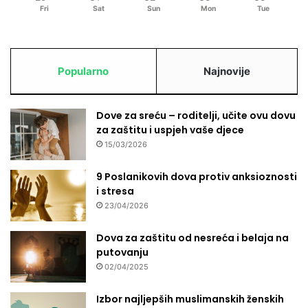
Fri
Sat
Sun
Mon
Tue
Popularno
Najnovije
Dove za sreću – roditelji, učite ovu dovu
za zaštitu i uspjeh vaše djece
15/03/2026
9 Poslanikovih dova protiv anksioznosti
i stresa
23/04/2026
Dova za zaštitu od nesreća i belaja na
putovanju
02/04/2025
Izbor najljepših muslimanskih ženskih