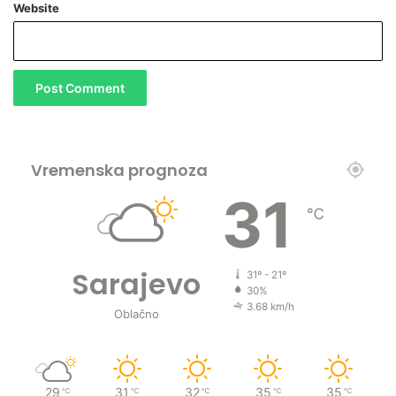
Website
Vremenska prognoza
31
℃
Sarajevo
31º - 21º
30%
3.68 km/h
Oblačno
29
31
32
35
35
℃
℃
℃
℃
℃