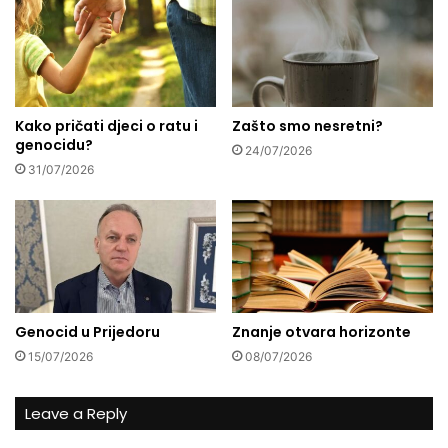
i
p
m
o
i
t
n
e
a
z
c
Kako pričati djeci o ratu i
Zašto smo nesretni?
u
genocidu?
i
j
24/07/2026
j
a
31/07/2026
a
n
i
u
m
a
o
r
j
u
e
:
P
S
Genocid u Prijedoru
Znanje otvara horizonte
R
p
A
a
15/07/2026
08/07/2026
V
š
O
a
Leave a Reply
!
v
a