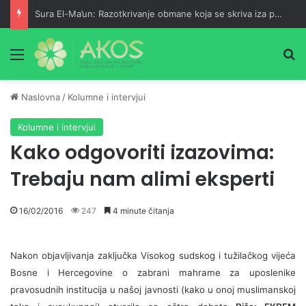
Sura El-Ma’un: Razotkrivanje obmane koja se skriva iza pobožnosti
Meni
Pr
Naslovna
/
Kolumne i intervjui
Kolumne i intervjui
Kako odgovoriti izazovima:
Trebaju nam alimi eksperti
16/02/2016
247
4 minute čitanja
Nakon objavljivanja zaključka Visokog sudskog i tužilačkog vijeća
Bosne i Hercegovine o zabrani mahrame za uposlenike
pravosudnih institucija u našoj javnosti (kako u onoj muslimanskoj