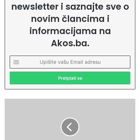
newsletter i saznajte sve o
novim člancima i
informacijama na
Akos.ba.
U
p
i
š
i
t
e
H
v
i
a
d
š
ž
u
a
E
b
m