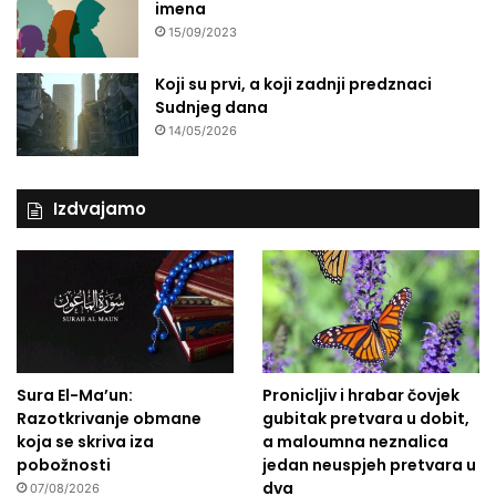
imena
15/09/2023
Koji su prvi, a koji zadnji predznaci
Sudnjeg dana
14/05/2026
Izdvajamo
Sura El-Ma’un:
Pronicljiv i hrabar čovjek
Razotkrivanje obmane
gubitak pretvara u dobit,
koja se skriva iza
a maloumna neznalica
pobožnosti
jedan neuspjeh pretvara u
dva
07/08/2026