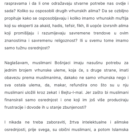
raspravama i da li one odražavaju stvarne potrebe nas ovdje i
sada? Koliko su osposobili drugih vrhunskih alima? Da se ozbiljno
propituje kako se osposobljavaju i koliko imamo vrhunskih muftija
koji su eksperti za akaid, hadis, tefsir, fikh, ili uopće izvrsnih alima
koji promišljaju i razumijevaju savremene trendove u ovim
znanostima i savremenu religoznost? Ili u svemu tome imamo
samo tužnu osrednjost?
Naglašavam, muslimani Bošnjaci imaju nasušnu potrebu za
jednim brojem vrhunske uleme, koja će, s druge strane, imati
obavezu prema muslimanima, dakako ne samo vrhunska nego i
sva ostala ulema, da, makar, refundira ono što su u nju
muslimani uložili kroz zekat i Bejtu-l-mal. Jer zašto bi muslimani
finansirali samo osrednjost i one koji im još više produciraju
frustracije i dovode ih u stanje zbunjenosti?
I nikada ne treba zaboraviti, žrtva intelektualne i alimske
osrednjosti, prije svega, su obični muslimani, a potom Islamska