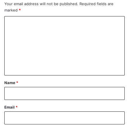
n
Your email address will not be published.
Required fields are
j
marked
*
e
C
A
g
o
r
m
o
k
m
o
e
m
n
e
r
t
c
*
a
Name
*
Email
*