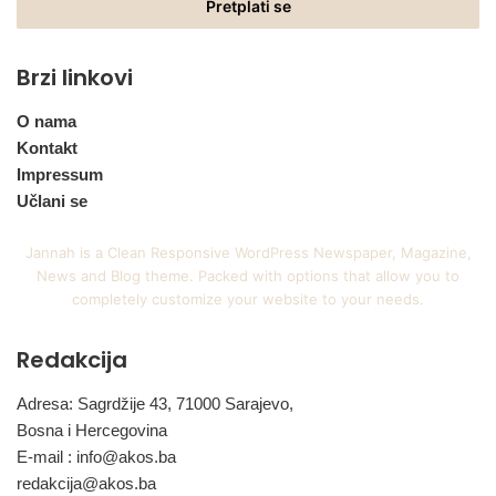
adresu
Brzi linkovi
O nama
Kontakt
Impressum
Učlani se
Jannah is a Clean Responsive WordPress Newspaper, Magazine,
News and Blog theme. Packed with options that allow you to
completely customize your website to your needs.
Redakcija
Adresa: Sagrdžije 43, 71000 Sarajevo,
Bosna i Hercegovina
E-mail :
info@akos.ba
redakcija@akos.ba