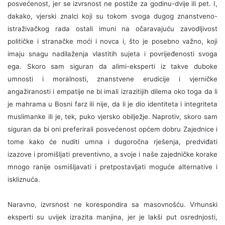
posvećenost, jer se izvrsnost ne postiže za godinu-dvije ili pet. I,
dakako, vjerski znalci koji su tokom svoga dugog znanstveno-
istraživačkog rada ostali imuni na očaravajuću zavodljivost
političke i stranačke moći i novca i, što je posebno važno, koji
imaju snagu nadilaženja vlastitih sujeta i povrijeđenosti svoga
ega. Skoro sam siguran da alimi-eksperti iz takve duboke
umnosti i moralnosti, znanstvene erudicije i vjerničke
angažiranosti i empatije ne bi imali izrazitijih dilema oko toga da li
je mahrama u Bosni farz ili nije, da li je dio identiteta i integriteta
muslimanke ili je, tek, puko vjersko obilježje. Naprotiv, skoro sam
siguran da bi oni preferirali posvećenost općem dobru Zajednice i
tome kako će nuditi umna i dugoročna rješenja, predviđati
izazove i promišljati preventivno, a svoje i naše zajedničke korake
mnogo ranije osmišljavati i pretpostavljati moguće alternative i
iskliznuća.
Naravno, izvrsnost ne korespondira sa masovnošću. Vrhunski
eksperti su uvijek izrazita manjina, jer je lakši put osrednjosti,