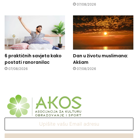
07/08/2026
6 praktičnih savjeta kako
Dan u životu muslimana:
postati ranoranilac
Akšam
07/08/2026
07/08/2026
Upišite
vašu
Email