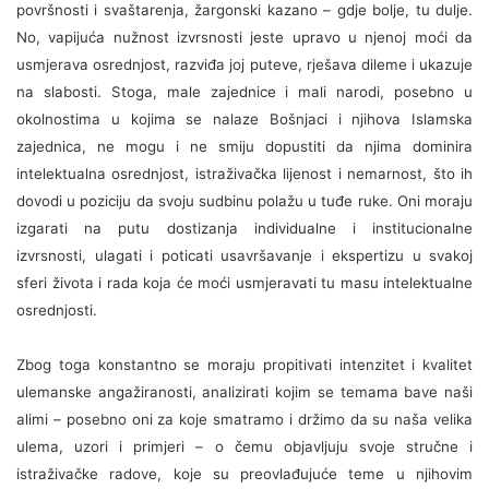
površnosti i svaštarenja, žargonski kazano – gdje bolje, tu dulje.
No, vapijuća nužnost izvrsnosti jeste upravo u njenoj moći da
usmjerava osrednjost, razviđa joj puteve, rješava dileme i ukazuje
na slabosti. Stoga, male zajednice i mali narodi, posebno u
okolnostima u kojima se nalaze Bošnjaci i njihova Islamska
zajednica, ne mogu i ne smiju dopustiti da njima dominira
intelektualna osrednjost, istraživačka lijenost i nemarnost, što ih
dovodi u poziciju da svoju sudbinu polažu u tuđe ruke. Oni moraju
izgarati na putu dostizanja individualne i institucionalne
izvrsnosti, ulagati i poticati usavršavanje i ekspertizu u svakoj
sferi života i rada koja će moći usmjeravati tu masu intelektualne
osrednjosti.
Zbog toga konstantno se moraju propitivati intenzitet i kvalitet
ulemanske angažiranosti, analizirati kojim se temama bave naši
alimi – posebno oni za koje smatramo i držimo da su naša velika
ulema, uzori i primjeri – o čemu objavljuju svoje stručne i
istraživačke radove, koje su preovlađujuće teme u njihovim