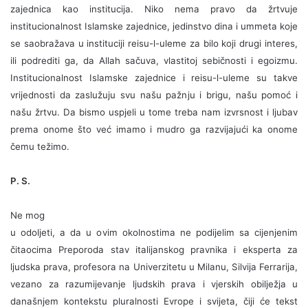
zajednica kao institucija. Niko nema pravo da žrtvuje
institucionalnost Islamske zajednice, jedinstvo dina i ummeta koje
se saobražava u instituciji reisu-l-uleme za bilo koji drugi interes,
ili podrediti ga, da Allah sačuva, vlastitoj sebičnosti i egoizmu.
Institucionalnost Islamske zajednice i reisu-l-uleme su takve
vrijednosti da zaslužuju svu našu pažnju i brigu, našu pomoć i
našu žrtvu. Da bismo uspjeli u tome treba nam izvrsnost i ljubav
prema onome što već imamo i mudro ga razvijajući ka onome
čemu težimo.
P. S.
Ne mog
u odoljeti, a da u ovim okolnostima ne podijelim sa cijenjenim
čitaocima Preporoda stav italijanskog pravnika i eksperta za
ljudska prava, profesora na Univerzitetu u Milanu, Silvija Ferrarija,
vezano za razumijevanje ljudskih prava i vjerskih obilježja u
današnjem kontekstu pluralnosti Evrope i svijeta, čiji će tekst