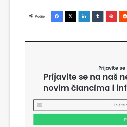
Facebook
X
LinkedIn
Tumblr
Pinterest
Podijeli
Prijavite s
Prijavite se na naš n
novim člancima i in
U
p
i
š
i