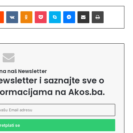
Reddit
VKontakte
Odnoklassniki
Pocket
Skype
Messenger
Podijeli putem Emaila
Printaj
e na naš Newsletter
ewsletter i saznajte sve o
formacijama na Akos.ba.