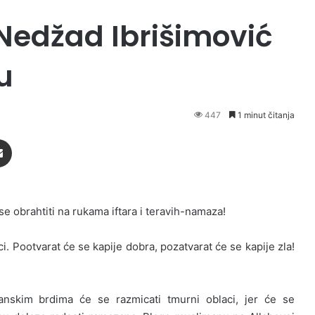
 Nedžad Ibrišimović
u
447
1 minut čitanja
Podijeli putem Emaila
e obrahtiti na rukama iftara i teravih-namaza!
i. Pootvarat će se kapije dobra, pozatvarat će se kapije zla!
sanskim brdima će se razmicati tmurni oblaci, jer će se