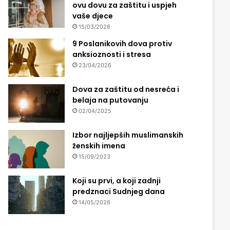
ovu dovu za zaštitu i uspjeh
vaše djece
15/03/2026
9 Poslanikovih dova protiv
anksioznosti i stresa
23/04/2026
Dova za zaštitu od nesreća i
belaja na putovanju
02/04/2025
Izbor najljepših muslimanskih
ženskih imena
15/09/2023
Koji su prvi, a koji zadnji
predznaci Sudnjeg dana
14/05/2026