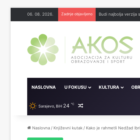
06. 08. 2026.
Zadnje objavljeno
Budi najbolja verzija
NASLOVNA
U FOKUSU
KULTURA
OBR
℃
24
Random članak
Sarajevo, BiH
Naslovna
/
Književni kutak
/
Kako je rahmetli Nedžad Ibr