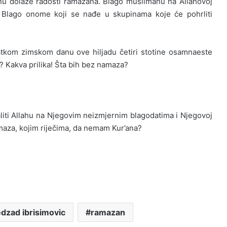
anu dolaze radosti ramazana. Blago muslimanu na Allahovoj
! Blago onome koji se nađe u skupinama koje će pohrliti
kratkom zimskom danu ove hiljadu četiri stotine osamnaeste
a? Kakva prilika! Šta bih bez namaza?
aliti Allahu na Njegovim neizmjernim blagodatima i Njegovoj
maza, kojim riječima, da nemam Kur’ana?
dzad ibrisimovic
ramazan