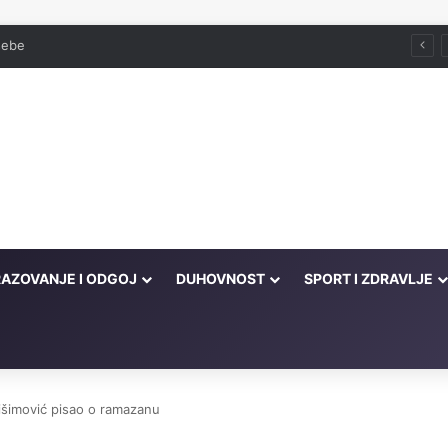
 sebe
AZOVANJE I ODGOJ
DUHOVNOST
SPORT I ZDRAVLJE
išimović pisao o ramazanu