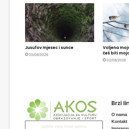
ć
:
B
i
H
r
e
l
Jusufov mjesec i sunce
Voljena moja
ćeš biti moj
a
05/08/2026
t
02/08/2026
i
v
n
o
s
e
i
Brzi l
z
m
O nama
i
Kontakt
Upišite
č
Impress