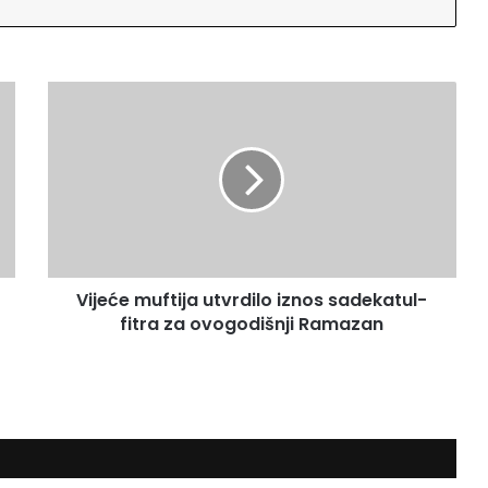
V
i
j
e
ć
e
m
u
f
Vijeće muftija utvrdilo iznos sadekatul-
t
fitra za ovogodišnji Ramazan
i
j
a
u
t
v
r
d