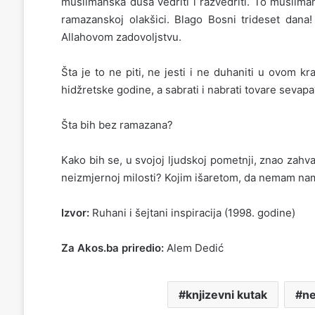
muslimanska duša vedriti i razvedriti. To muslim
ramazanskoj olakšici. Blago Bosni trideset dana
Allahovom zadovoljstvu.
Šta je to ne piti, ne jesti i ne duhaniti u ovom 
hidžretske godine, a sabrati i nabrati tovare sevap
Šta bih bez ramazana?
Kako bih se, u svojoj ljudskoj pometnji, znao zahv
neizmjernoj milosti? Kojim išaretom, da nemam na
Izvor:
Ruhani i šejtani inspiracija (1998. godine)
Za Akos.ba priredio:
Alem Dedić
knjizevni kutak
ne