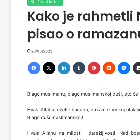
Književni kutak
Kako je rahmetli
pisao o ramazan
28/03/2023
Facebook
X
LinkedIn
Tumblr
Pinterest
Reddit
Messenger
Blago muslimanu, blago muslimanskoj duši, eto će s
Hvala Allahu, dželle šanuhu, na ramazanskoj olakšic
Blago duši muslimanskoj!
Hvala Allahu na milosti i darežljivosti. Nad bo