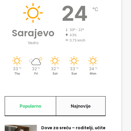
24
℃
Sarajevo
33º - 22º
43%
0.75 km/h
Vedro
33
32
32
33
34
℃
℃
℃
℃
℃
Thu
Fri
Sat
Sun
Mon
Popularno
Najnovije
Dove za sreću – roditelji, učite