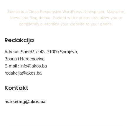
Jannah is a Clean Responsive WordPress Newspaper, Magazine,
News and Blog theme. Packed with options that allow you to
completely customize your website to your needs.
Redakcija
Adresa: Sagrdžije 43, 71000 Sarajevo,
Bosna i Hercegovina
E-mail :
info@akos.ba
redakcija@akos.ba
Kontakt
marketing@akos.ba