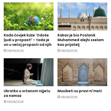
K
a
u
M
r
i
'
r
a
z
n
e
a
Č
Kada čovjek kaže 'Odoše
Kakav je bio Poslanik
s
ljudi u propast!' – tada je
Muhammed alejhi sselam
u
on u većoj propasti od njih
kao prijatelj
a
b
p
r
08/08/2026
08/08/2026
r
e
i
"
j
U
e
b
v
i
o
j
d
a
Ukratko u srčanom nijjetu
Musibeti su pravi ni'meti
o
n
za namaz
m
j
08/08/2026
N
08/08/2026
e
u
i