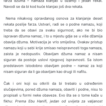
farza džuma – namaza klanjao u džamiji i jedan rekat.
Navodi se da bi kod kuće klanjao još dva rekata.
Nema nikakvog opravdanog osnova za klanjanje deset
rekata poslije farza. Ustvari, radi se o podne namazu, koji
treba da se obavi za svaku sigurnost, ako ne bi bio
ispravan džuma namaz, i to u mjestu gdje se u više džamija
obavlja džuma. Motivacija je vrlo smiješna. Ovakav pristup
namazu koji u sebi krije smisao neispravnosti toga namaza,
zaista je nedopustiv. Obavljam džuma namaz a nisam
siguran da postoje uslovi njegovoj ispravnosti. Sa istom
predstavom istodobno obavljam podne – namaz za koji
nisam siguran da li ga obavljam kao drugi ili nafilu.
Čak i oni koji su otkrili da bi trebalo u određenim
slučajevima, pored džuma namaza, obaviti i podne, nisu to
propisali u formi neke obaveze. Evo šta se o tome kaže u
fikhu:
Prema Ebu Hanifi, jedan od uvijeta za valjanost