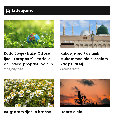
j
e
Izdvajamo
n
a
B
i
H
Kada čovjek kaže 'Odoše
Kakav je bio Poslanik
ljudi u propast!' – tada je
Muhammed alejhi sselam
on u većoj propasti od njih
kao prijatelj
08/08/2026
08/08/2026
Istigfarom riješila bračne
Dobro djelo