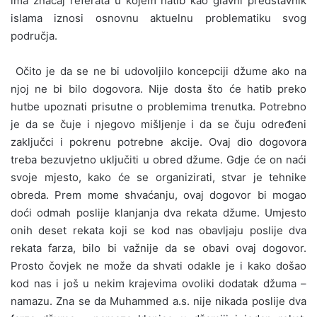
ima značaj referata u kojem hatib kao glavni predstavnik
islama iznosi osnovnu aktuelnu problematiku svog
područja.
Očito je da se ne bi udovoljilo koncepciji džume ako na
njoj ne bi bilo dogovora. Nije dosta što će hatib preko
hutbe upoznati prisutne o problemima trenutka. Potrebno
je da se čuje i njegovo mišljenje i da se čuju određeni
zaključci i pokrenu potrebne akcije. Ovaj dio dogovora
treba bezuvjetno uključiti u obred džume. Gdje će on naći
svoje mjesto, kako će se organizirati, stvar je tehnike
obreda. Prem mome shvaćanju, ovaj dogovor bi mogao
doći odmah poslije klanjanja dva rekata džume. Umjesto
onih deset rekata koji se kod nas obavljaju poslije dva
rekata farza, bilo bi važnije da se obavi ovaj dogovor.
Prosto čovjek ne može da shvati odakle je i kako došao
kod nas i još u nekim krajevima ovoliki dodatak džuma –
namazu. Zna se da Muhammed a.s. nije nikada poslije dva