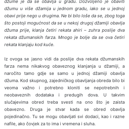
džume je da se obavlja u gradu. Dozvoljeno je obaviti
džumu u više džamija u jednom gradu, iako se u jednoj
obavi prije nego u drugima. Ne bi bilo loše da se, zbog toga
što postoji mogućnost da se u nekoj drugoj džamiji obavlja
džuma prije, klanja četiri rekata ahiri – zuhra poslije dva
rekata džumanskih farza. Mnogo je bolje da se ova četiri
rekata klanjaju kod kuće.
Iz ovoga se jasno vidi da poslije dva rekata džumanskih
farza nema nikakvog obaveznog klanjanja u džamiji, a
naročito tamo gdje se samo u jednoj džamiji obavlja
džuma. Kod skupnog, zajedničkog obavljanja obreda bilo bi
veoma važno i potrebno kloniti se nepotrebnih i
neobaveznih dodataka i predugih dova. U takvim
slučajevima obred treba svesti na ono što je zaista
obavezno. Druga je stvar kada se obred obavlja
pojedinačno. Tu se mogu obavljati svi dodaci, kao i razne
nafile, ako čovjek za to ima i vremena i sluha.