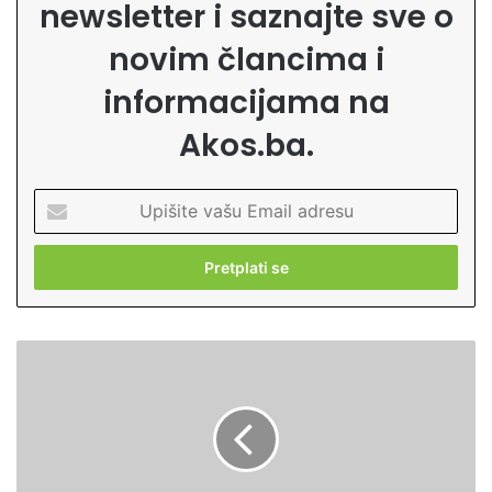
newsletter i saznajte sve o
novim člancima i
informacijama na
Akos.ba.
U
p
i
š
i
t
e
S
v
e
a
l
š
a
u
m
E
,
m
y