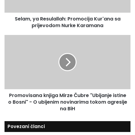
a
a
i
R
l
Selam, ya Resulallah: Promocija Kur'ana sa
e
a
prijevodom Nurke Karamana
s
d
u
r
l
P
e
a
r
s
l
o
u
l
m
a
o
h
v
:
i
P
s
r
a
o
Promovisana knjiga Mirze Čubre "Ubijanje istine
n
m
o Bosni" - O ubijenim novinarima tokom agresije
a
o
k
na BiH
c
n
i
j
Povezani članci
j
i
a
g