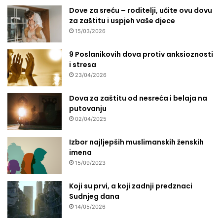
Dove za sreću – roditelji, učite ovu dovu
n
za zaštitu i uspjeh vaše djece
o
v
15/03/2026
i
n
9 Poslanikovih dova protiv anksioznosti
a
i stresa
r
23/04/2026
i
m
Dova za zaštitu od nesreća i belaja na
a
putovanju
t
02/04/2025
o
k
Izbor najljepših muslimanskih ženskih
o
imena
m
15/09/2023
a
g
Koji su prvi, a koji zadnji predznaci
r
Sudnjeg dana
e
s
14/05/2026
i