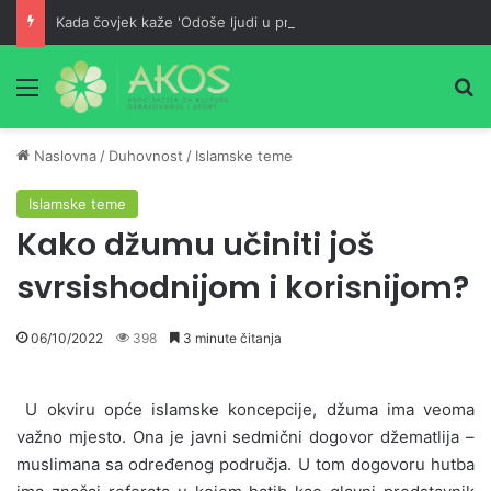
Kada čovjek kaže 'Odoše ljudi u propast!' – tada je on u većoj propasti od njih
Meni
Pr
Naslovna
/
Duhovnost
/
Islamske teme
Islamske teme
Kako džumu učiniti još
svrsishodnijom i korisnijom?
06/10/2022
398
3 minute čitanja
U okviru opće islamske koncepcije, džuma ima veoma
važno mjesto. Ona je javni sedmični dogovor džematlija –
muslimana sa određenog područja. U tom dogovoru hutba