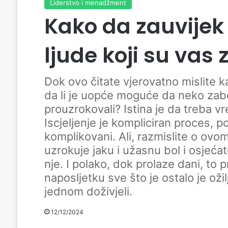
Liderstvo i menadžment
Kako da zauvijek
ljude koji su vas 
Dok ovo čitate vjerovatno mislite ka
da li je uopće moguće da neko zabor
prouzrokovali? Istina je da treba v
Iscjeljenje je kompliciran proces, po
komplikovani. Ali, razmislite o ovom
uzrokuje jaku i užasnu bol i osjeća
nje. I polako, dok prolaze dani, to p
naposljetku sve što je ostalo je oži
jednom doživjeli.
12/12/2024