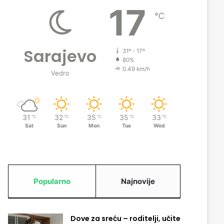
17
℃
Sarajevo
31º - 17º
80%
0.49 km/h
Vedro
31
32
35
35
33
℃
℃
℃
℃
℃
Sat
Sun
Mon
Tue
Wed
Popularno
Najnovije
Dove za sreću – roditelji, učite