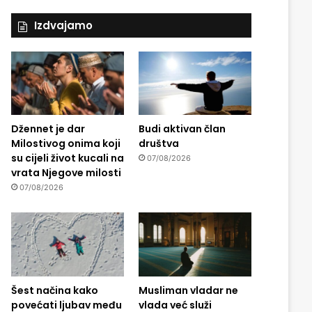
Izdvajamo
Džennet je dar
Budi aktivan član
Milostivog onima koji
društva
su cijeli život kucali na
07/08/2026
vrata Njegove milosti
07/08/2026
Šest načina kako
Musliman vladar ne
povećati ljubav među
vlada već služi