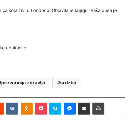
erica koja živi u Londonu. Objavila je knjigu “Vaša duša je
ske edukacije
prevencija zdravlja
srdzba
Reddit
VKontakte
Odnoklassniki
Pocket
Skype
Messenger
Podijeli putem Emaila
Printaj