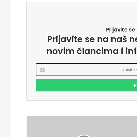
Prijavite s
Prijavite se na naš n
novim člancima i in
U
p
i
š
i
t
e
v
a
Ž
š
e
u
l