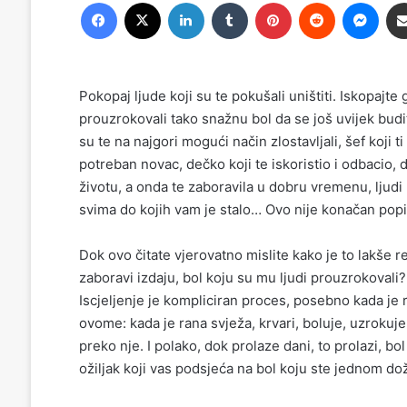
Facebook
X
LinkedIn
Tumblr
Pinterest
Reddit
Messenger
Pokopaj ljude koji su te pokušali uništiti. Iskopa
prouzrokovali tako snažnu bol da se još uvijek budi
su te na najgori mogući način zlostavljali, šef koji 
potreban novac, dečko koji te iskoristio i odbacio, d
životu, a onda te zaboravila u dobru vremenu, ljudi ko
svima do kojih vam je stalo… Ovo nije konačan popis
Dok ovo čitate vjerovatno mislite kako je to lakše r
zaboravi izdaju, bol koju su mu ljudi prouzrokovali
Iscjeljenje je kompliciran proces, posebno kada je ri
ovome: kada je rana svježa, krvari, boluje, uzrokuje
preko nje. I polako, dok prolaze dani, to prolazi, bo
ožiljak koji vas podsjeća na bol koju ste jednom doži