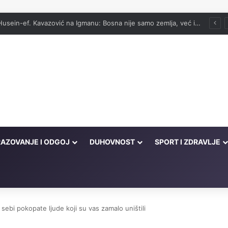
vog onima koji su cijeli život kucali na vrata Njegove milosti
AZOVANJE I ODGOJ
DUHOVNOST
SPORT I ZDRAVLJE
sebi pokopate ljude koji su vas zamalo uništili