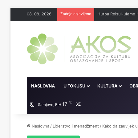
08. 08. 2026.
Zadnje objavljeno
Džennet je dar Milosti
NASLOVNA
U FOKUSU
KULTURA
OBR
℃
17
Random članak
Sarajevo, BiH
Naslovna
/
Liderstvo i menadžment
/
Kako da zauvijek u 