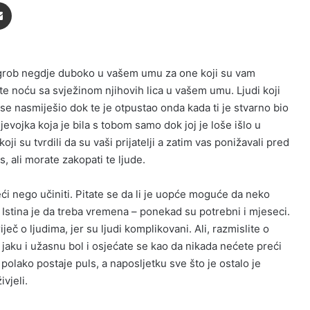
Podijeli putem Emaila
jte grob negdje duboko u vašem umu za one koji su vam
te noću sa svježinom njihovih lica u vašem umu. Ljudi koji
ti se nasmiješio dok te je otpustao onda kada ti je stvarno bio
jevojka koja je bila s tobom samo dok joj je loše išlo u
ji su tvrdili da su vaši prijatelji a zatim vas ponižavali pred
, ali morate zakopati te ljude.
eći nego učiniti. Pitate se da li je uopće moguće da neko
? Istina je da treba vremena – ponekad su potrebni i mjeseci.
ječ o ljudima, jer su ljudi komplikovani. Ali, razmislite o
 jaku i užasnu bol i osjećate se kao da nikada nećete preći
l polako postaje puls, a naposljetku sve što je ostalo je
vjeli.