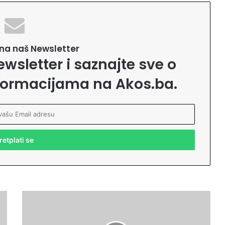
e na naš Newsletter
ewsletter i saznajte sve o
formacijama na Akos.ba.
A
A
z