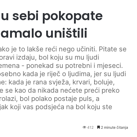
 u sebi pokopate
zamalo uništili
ko je to lakše reći nego učiniti. Pitate se
avi izdaju, bol koju su mu ljudi
remena - ponekad su potrebni i mjeseci.
sebno kada je riječ o ljudima, jer su ljudi
e: kada je rana svježa, krvari, boluje,
te se kao da nikada nećete preći preko
rolazi, bol polako postaje puls, a
ljak koji vas podsjeća na bol koju ste
412
2 minute čitanja