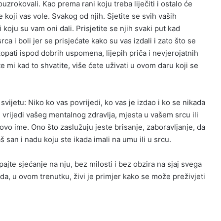
uzrokovali. Kao prema rani koju treba liječiti i ostalo će
e koji vas vole. Svakog od njih. Sjetite se svih vaših
i koju su vam oni dali. Prisjetite se njih svaki put kad
a i boli jer se prisjećate kako su vas izdali i zato što se
okopati ispod dobrih uspomena, lijepih priča i nevjerojatnih
te mi kad to shvatite, više ćete uživati ​​u ovom daru koji se
ijetu: Niko ko vas povrijedi, ko vas je izdao i ko se nikada
 vrijedi vašeg mentalnog zdravlja, mjesta u vašem srcu ili
vo ime. Ono što zaslužuju jeste brisanje, zaboravljanje, da
san i nadu koju ste ikada imali na umu ili u srcu.
ajte sjećanje na nju, bez milosti i bez obzira na sjaj svega
ada, u ovom trenutku, živi je primjer kako se može preživjeti