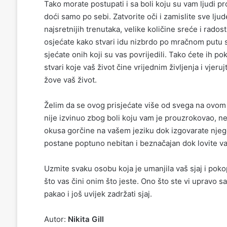
Tako morate postupati i sa boli koju su vam ljudi pro
doći samo po sebi. Zatvorite oči i zamislite sve ljud
najsretnijih trenutaka, velike količine sreće i radost
osjećate kako stvari idu nizbrdo po mračnom putu src
sjećate onih koji su vas povrijedili. Tako ćete ih p
stvari koje vaš život čine vrijednim življenja i vjeruj
žove vaš život.
Želim da se ovog prisjećate više od svega na ovom sv
nije izvinuo zbog boli koju vam je prouzrokovao, ne
okusa gorčine na vašem jeziku dok izgovarate njego
postane poptuno nebitan i beznačajan dok lovite vaš 
Uzmite svaku osobu koja je umanjila vaš sjaj i pokop
što vas čini onim što jeste. Ono što ste vi upravo s
pakao i još uvijek zadržati sjaj.
Autor:
Nikita Gill