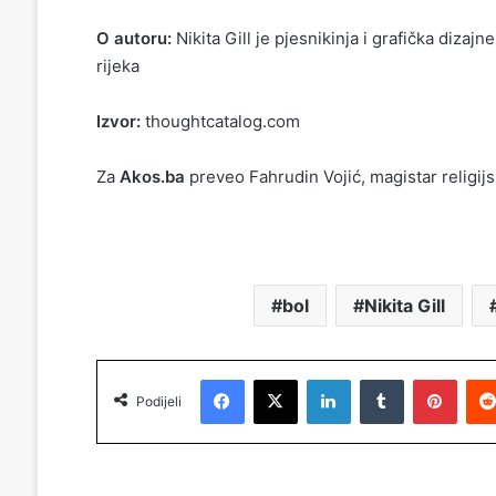
O autoru:
Nikita Gill je pjesnikinja i grafička dizajn
rijeka
Izvor:
thoughtcatalog.com
Za
Akos.ba
preveo Fahrudin Vojić, magistar religij
bol
Nikita Gill
Facebook
X
LinkedIn
Tumblr
Pinterest
Podijeli