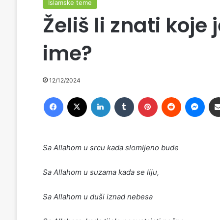
Islamske teme
Želiš li znati koj
ime?
12/12/2024
Facebook
X
LinkedIn
Tumblr
Pinterest
Reddit
Messenger
Sa Allahom u srcu kada slomljeno bude
Sa Allahom u suzama kada se liju,
Sa Allahom u duši iznad nebesa