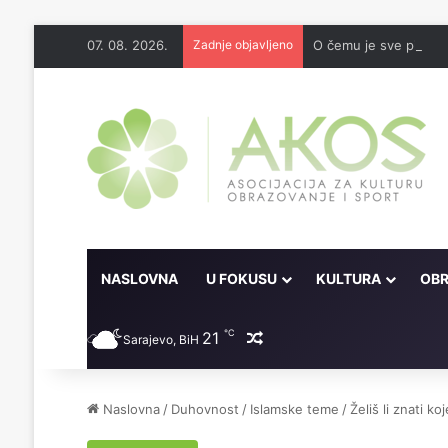
07. 08. 2026.
Zadnje objavljeno
O čemu je sve pisao 
NASLOVNA
U FOKUSU
KULTURA
OBR
℃
21
Random članak
Sarajevo, BiH
Naslovna
/
Duhovnost
/
Islamske teme
/
Želiš li znati k