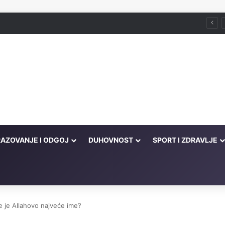
Husein ef. Đozo
AZOVANJE I ODGOJ
DUHOVNOST
SPORT I ZDRAVLJE
oje je Allahovo najveće ime?