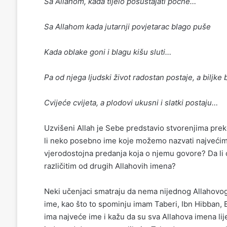
Sa Allahom, kada tijelo posustajati počne…
Sa Allahom kada jutarnji povjetarac blago puše
Kada oblake goni i blagu kišu sluti…
Pa od njega ljudski život radostan postaje, a biljke 
Cvijeće cvijeta, a plodovi ukusni i slatki postaju…
Uzvišeni Allah je Sebe predstavio stvorenjima preko
li neko posebno ime koje možemo nazvati najvećim A
vjerodostojna predanja koja o njemu govore? Da li o
različitim od drugih Allahovih imena?
Neki učenjaci smatraju da nema nijednog Allahovog
ime, kao što to spominju imam Taberi, Ibn Hibban, Ba
ima najveće ime i kažu da su sva Allahova imena li