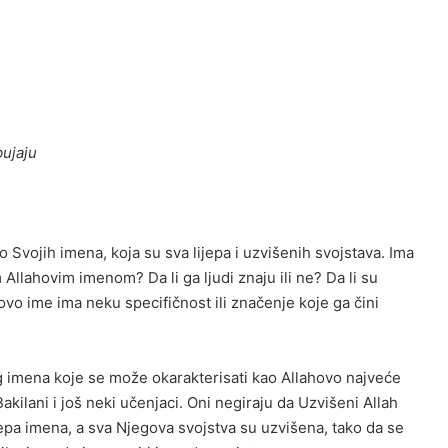
bujaju
 Svojih imena, koja su sva lijepa i uzvišenih svojstava. Ima
llahovim imenom? Da li ga ljudi znaju ili ne? Da li su
vo ime ima neku specifičnost ili značenje koje ga čini
 imena koje se može okarakterisati kao Allahovo najveće
kilani i još neki učenjaci. Oni negiraju da Uzvišeni Allah
jepa imena, a sva Njegova svojstva su uzvišena, tako da se