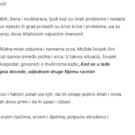
ći!
abih; žena i muškaraca, ljudi koji su imali probleme i nedaće
ovo mjesto ili grad prolazili su kroz krize i probleme, pa su
injenju dove Allahovim najvećim imenom!
i Allaha mole odsutna i nemarna srca. Možda čovjek čini
i spona između jezika i srca. U takvoj situaciji, čovjek
 Gospodar, govoreći o mušricima kaže:
„Kad se u lađe
 kopna dovede, odjednom druge Njemu ravnim
i i faktori ostali iza njih, da im ostaje jedino Allah i onda
h dovu primi i da ih spasi i izbavi.
svojim riječima, srcem i djelima, potpuno skrušeno i