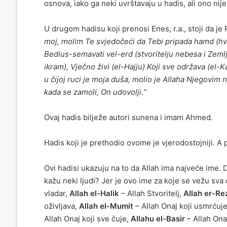
osnova, iako ga neki uvrštavaju u hadis, ali ono nije
U drugom hadisu koji prenosi Enes, r.a., stoji da je 
moj, molim Te svjedočeći da Tebi pripada hamd (hv
Bedius-semavati vel-erd (stvoritelju nebesa i Zemlje)
ikram), Vječno živi (el-Hajju) Koji sve održava (el-K
u čijoj ruci je moja duša, molio je Allaha Njegovi
kada se zamoli, On udovolji.“
Ovaj hadis bilježe autori sunena i imam Ahmed.
Hadis koji je prethodio ovome je vjerodostojniji. A 
Ovi hadisi ukazuju na to da Allah ima najveće ime. 
kažu neki ljudi? Jer je ovo ime za koje se vežu sva
vladar,
Allah el-Halik
– Allah Stvoritelj,
Allah er-Re
oživljava,
Allah el-Mumit
– Allah Onaj koji usmrćuj
Allah Onaj koji sve čuje,
Allahu el-Basir
– Allah Onaj