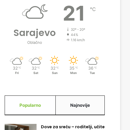
21
℃
Sarajevo
32º - 20º
44%
1.16 km/h
Oblačno
32
32
32
35
36
℃
℃
℃
℃
℃
Fri
Sat
Sun
Mon
Tue
Popularno
Najnovije
Dove za sreću – roditelji, učite