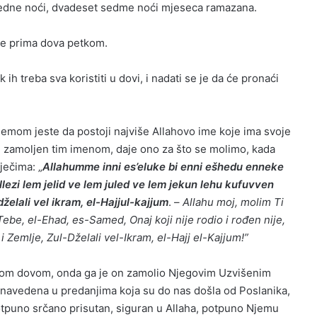
o jedne noći, dvadeset sedme noći mjeseca ramazana.
 se prima dova petkom.
h treba sva koristiti u dovi, i nadati se je da će pronaći
lemom jeste da postoji najviše Allahovo ime koje ima svoje
de zamoljen tim imenom, daje ono za što se molimo, kada
ječima: „
Allahumme inni es’eluke bi enni ešhedu enneke
llezi lem jelid ve lem juled ve lem jekun lehu kufuvven
elali vel ikram, el-Hajjul-kajjum
. –
Allahu moj, molim Ti
ebe, el-Ehad, es-Samed, Onaj koji nije rodio i rođen nije,
i Zemlje, Zul-Dželali vel-Ikram, el-Hajj el-Kajjum!”
tom dovom, onda ga je on zamolio Njegovim Uzvišenim
 navedena u predanjima koja su do nas došla od Poslanika,
otpuno srčano prisutan, siguran u Allaha, potpuno Njemu