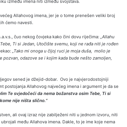
liku između imena niti između svojstava.
jvećeg Allahovog imena, jer je o tome prenešen veliki broj
jih ćemo navesti.
s.a.v.s., čuo nekog čovjeka kako čini dovu riječima:
„Allahu
be, Ti si Jedan, Utočište svemu, koji ne rađa niti je rođen
 rekao:
„Tako mi onoga u čijoj ruci je moja duša, molio je
e pozvan, odazove se i kojim kada bude nešto zamoljen,
jegov sened je džejid-dobar. Ovo je najvjerodostojniji
t postojanja Allahovog najvećeg imena i argument je da se
olim Te svjedočeći da nema božanstva osim Tebe, Ti si
 kome nije ništa slično.“
en, ali ovaj izraz nije zabilježeni niti u jednom izvoru, niti
ci ubrojali među Allahova imena. Dakle, to je ime koje nema