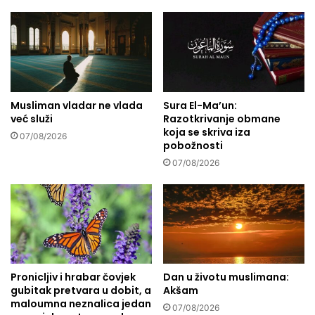
š
j
a
u
d
n
j
a
e
b
c
e
a
z
s
Musliman vladar ne vlada
Sura El-Ma’un:
a
već služi
Razotkrivanje obmane
u
z
koja se skriva iza
u
l
07/08/2026
pobožnosti
b
e
i
07/08/2026
n
j
e
e
p
n
r
a
o
j
b
e
l
r
e
Pronicljiv i hrabar čovjek
Dan u životu muslimana:
s
m
gubitak pretvara u dobit, a
Akšam
u
e
maloumna neznalica jedan
07/08/2026
b
!