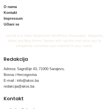
O nama
Kontakt
Impressum
Učlani se
Jannah is a Clean Responsive WordPress Newspaper, Magazine,
News and Blog theme. Packed with options that allow you to
completely customize your website to your needs.
Redakcija
Adresa: Sagrdžije 43, 71000 Sarajevo,
Bosna i Hercegovina
E-mail :
info@akos.ba
redakcija@akos.ba
Kontakt