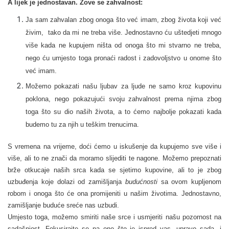
A lijek je jednostavan. Zove se zahvalnost:
Ja sam zahvalan zbog onoga što već imam, zbog života koji već
živim, tako da mi ne treba više.
Jednostavno ću
uštedjeti mnogo
više kada ne kupujem ništa od onoga što mi stvarno ne treba,
nego ću umjesto toga pronaći radost i zadovoljstvo u onome što
već imam.
Možemo pokazati našu ljubav za ljude ne samo kroz kupovinu
poklona, nego pokazujući svoju zahvalnost prema njima zbog
toga što su dio naših života, a to ćemo najbolje pokazati kada
budemo tu za njih u teškim trenucima.
S vremena na vrijeme, doći ćemo u iskušenje da kupujemo sve više i
više, ali to ne znači da moramo slijediti te nagone. Možemo prepoznati
brže otkucaje naših srca kada se sjetimo kupovine, ali to je zbog
uzbuđenja koje dolazi od zamišljanja
budućnosti
sa ovom kupljenom
robom i onoga što će ona promijeniti u našim životima.
Jednostavno,
z
amišljanje buduće sreće nas uzbudi.
Umjesto toga, možemo smiriti naše srce i usmjeriti našu pozornost na
sadašnjost.
Fokusirajte se na
ono što je ispred vas, upravo sada, i