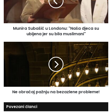
r
E
a
m
S
a
u
i
b
l
Munira Subašić u Londonu: "Naša djeca su
a
a
ubijena jer su bila muslimani"
š
d
i
r
ć
N
e
u
e
s
L
o
u
o
b
n
r
d
a
o
ć
n
a
u
j
:
Ne obraćaj pažnju na bezazlene probleme!
p
"
a
N
ž
Povezani članci
a
n