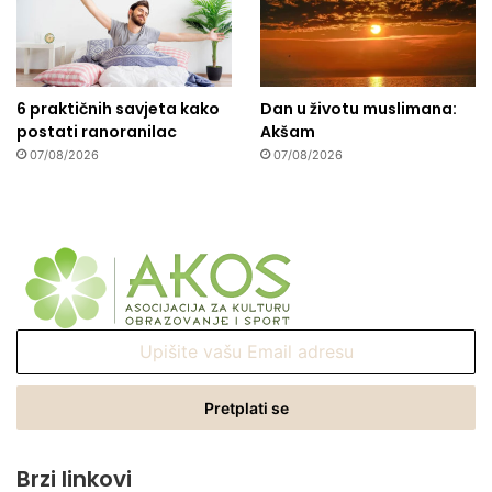
6 praktičnih savjeta kako
Dan u životu muslimana:
postati ranoranilac
Akšam
07/08/2026
07/08/2026
Upišite
vašu
Email
adresu
Brzi linkovi