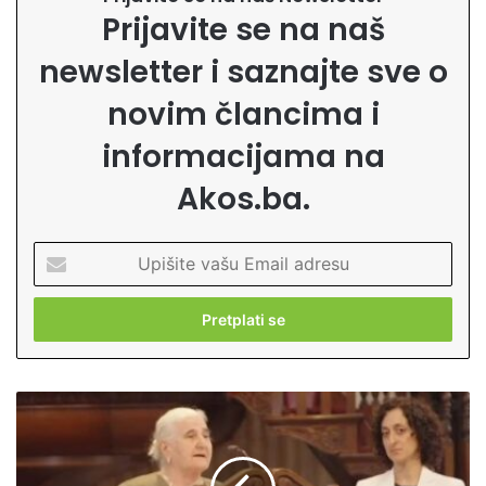
Prijavite se na naš
newsletter i saznajte sve o
novim člancima i
informacijama na
Akos.ba.
U
p
i
š
i
t
e
M
v
u
a
n
š
i
u