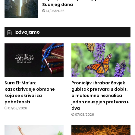
Sudnjeg dana
14/05/2026
Izdvajamo
Sura El-Ma’un:
Pronicljiv i hrabar čovjek
Razotkrivanje obmane
gubitak pretvara u dobit,
koja se skriva iza
a maloumna neznalica
pobožnosti
jedan neuspjeh pretvara u
dva
07/08/2026
07/08/2026