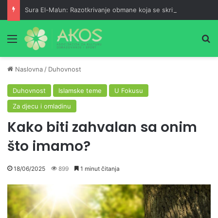
Sura El-Ma’un: Razotkrivanje obmane koja se skriva iza pobožnosti
Meni
Pr
Naslovna
/
Duhovnost
Duhovnost
Islamske teme
U Fokusu
Za djecu i omladinu
Kako biti zahvalan sa onim
što imamo?
18/06/2025
899
1 minut čitanja