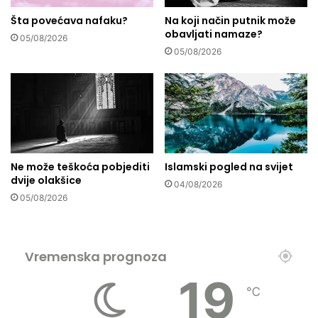
d
u
Šta povećava nafaku?
Na koji način putnik može
obavljati namaze?
g
05/08/2026
p
05/08/2026
o
s
t
a
o
d
R
Ne može teškoća pobjediti
Islamski pogled na svijet
a
dvije olakšice
m
04/08/2026
a
05/08/2026
z
a
n
Vremenska prognoza
a
19
℃