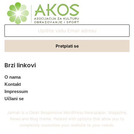
Upišite
vašu
Email
adresu
Brzi linkovi
O nama
Kontakt
Impressum
Učlani se
Jannah is a Clean Responsive WordPress Newspaper, Magazine,
News and Blog theme. Packed with options that allow you to
completely customize your website to your needs.