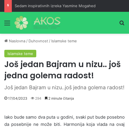
Sedam inspirativnih izreka Yasmine Mogahed
Meni
Pr
Naslovna
/
Duhovnost
/
Islamske teme
Islamske teme
Još jedan Bajram u nizu.. još
jedna golema radost!
Još jedan Bajram u nizu..još jedna golema radost!
17/04/2023
294
2 minute čitanja
Iako bude samo dva puta u godini, svaki put bude posebno
da posebnije ne može biti. Harmonija koja vlada na ovaj