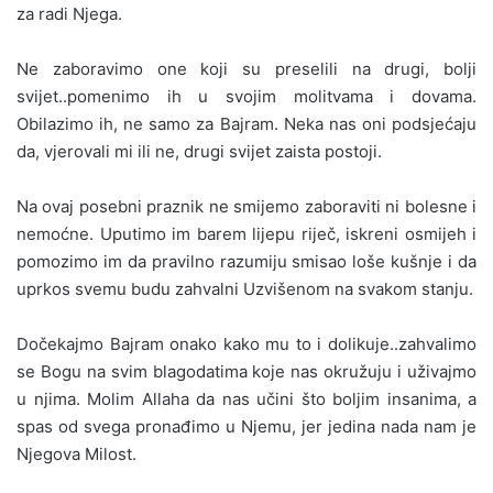
za radi Njega.
Ne zaboravimo one koji su preselili na drugi, bolji
svijet..pomenimo ih u svojim molitvama i dovama.
Obilazimo ih, ne samo za Bajram. Neka nas oni podsjećaju
da, vjerovali mi ili ne, drugi svijet zaista postoji.
Na ovaj posebni praznik ne smijemo zaboraviti ni bolesne i
nemoćne. Uputimo im barem lijepu riječ, iskreni osmijeh i
pomozimo im da pravilno razumiju smisao loše kušnje i da
uprkos svemu budu zahvalni Uzvišenom na svakom stanju.
Dočekajmo Bajram onako kako mu to i dolikuje..zahvalimo
se Bogu na svim blagodatima koje nas okružuju i uživajmo
u njima. Molim Allaha da nas učini što boljim insanima, a
spas od svega pronađimo u Njemu, jer jedina nada nam je
Njegova Milost.