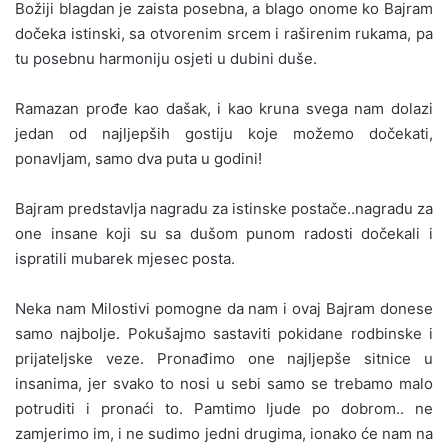
Božiji blagdan je zaista posebna, a blago onome ko Bajram
dočeka istinski, sa otvorenim srcem i raširenim rukama, pa
tu posebnu harmoniju osjeti u dubini duše.
Ramazan prođe kao dašak, i kao kruna svega nam dolazi
jedan od najljepših gostiju koje možemo dočekati,
ponavljam, samo dva puta u godini!
Bajram predstavlja nagradu za istinske postače..nagradu za
one insane koji su sa dušom punom radosti dočekali i
ispratili mubarek mjesec posta.
Neka nam Milostivi pomogne da nam i ovaj Bajram donese
samo najbolje. Pokušajmo sastaviti pokidane rodbinske i
prijateljske veze. Pronađimo one najljepše sitnice u
insanima, jer svako to nosi u sebi samo se trebamo malo
potruditi i pronaći to. Pamtimo ljude po dobrom.. ne
zamjerimo im, i ne sudimo jedni drugima, ionako će nam na