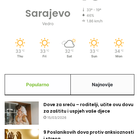
Sarajevo
33º - 19º
46%
1.86 km/h
Vedro
33
33
32
33
34
℃
℃
℃
℃
℃
Thu
Fri
Sat
Sun
Mon
Popularno
Najnovije
Dove za sreću – roditelji, učite ovu dovu
za zaštitu i uspjeh vaše djece
15/03/2026
9 Poslanikovih dova protiv anksioznosti
i stresa