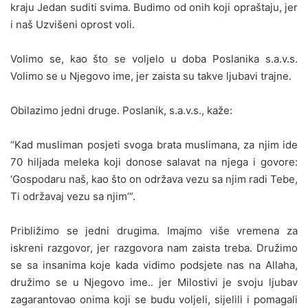
kraju Jedan suditi svima. Budimo od onih koji opraštaju, jer
i naš Uzvišeni oprost voli.
Volimo se, kao što se voljelo u doba Poslanika s.a.v.s.
Volimo se u Njegovo ime, jer zaista su takve ljubavi trajne.
Obilazimo jedni druge. Poslanik, s.a.v.s., kaže:
“Kad musliman posjeti svoga brata muslimana, za njim ide
70 hiljada meleka koji donose salavat na njega i govore:
‘Gospodaru naš, kao što on održava vezu sa njim radi Tebe,
Ti održavaj vezu sa njim’”.
Približimo se jedni drugima. Imajmo više vremena za
iskreni razgovor, jer razgovora nam zaista treba. Družimo
se sa insanima koje kada vidimo podsjete nas na Allaha,
družimo se u Njegovo ime.. jer Milostivi je svoju ljubav
zagarantovao onima koji se budu voljeli, sijelili i pomagali