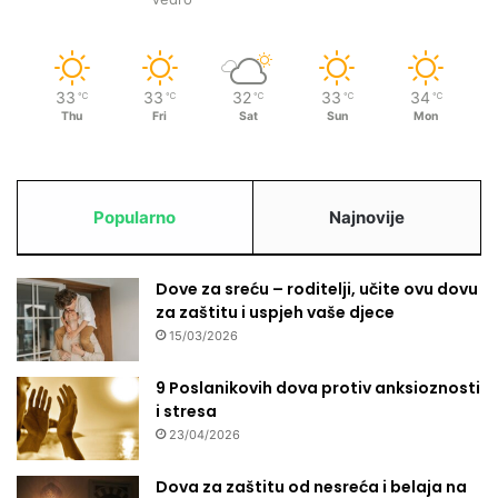
z
i
v
a
33
33
32
33
34
℃
℃
℃
℃
℃
k
Thu
Fri
Sat
Sun
Mon
o
l
e
g
Popularno
Najnovije
e
u
s
Dove za sreću – roditelji, učite ovu dovu
v
za zaštitu i uspjeh vaše djece
i
j
15/03/2026
e
t
9 Poslanikovih dova protiv anksioznosti
u
i stresa
d
23/04/2026
a
o
Dova za zaštitu od nesreća i belaja na