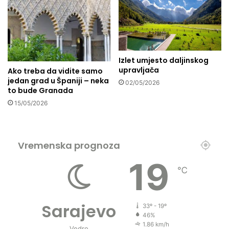
g
o
d
i
n
Izlet umjesto daljinskog
a
upravljača
Ako treba da vidite samo
m
jedan grad u Španiji – neka
02/05/2026
a
to bude Granada
r
15/05/2026
a
d
i
l
Vremenska prognoza
a
u
19
G
℃
a
z
i
Sarajevo
33º - 19º
p
46%
o
1.86 km/h
Vedro