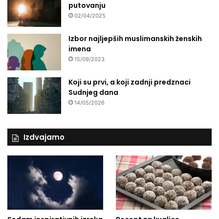
s
putovanju
u
02/04/2025
d
e
Izbor najljepših muslimanskih ženskih
g
imena
e
15/09/2023
n
o
Koji su prvi, a koji zadnji predznaci
c
Sudnjeg dana
i
14/05/2026
d
Izdvajamo