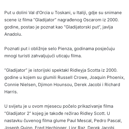
Put u dolini Val d’Orcia u Toskani, u Italiji, gdje su snimane
scene iz filma “Gladijator” nagrađenog Oscarom iz 2000.
godine, postao je poznat kao “Gladijatorski put”, javlja
Anadolu.
Poznati put i obližnje selo Pienza, godinama posjećuju
mnogi turisti zahvaljujući uticaju filma.
“Gladijator” je istorijski spektakl Ridleyja Scotta iz 2000.
godine u kojem su glumili Russell Crowe, Joaquin Phoenix,
Connie Nielsen, Djimon Hounsou, Derek Jacobi i Richard
Harris.
U svijetu je u ovom mjesecu počelo prikazivanje filma
“Gladijator 2” kojeg je takođe režirao Ridley Scott. U
nastavku čuvenog filma glume Paul Mescal, Pedro Pascal,
Joseph Quinn, Fred Hechinger, Lior Raz, Derek Jacobi,