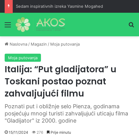
Sedam inspirativnih izreka Yasmine Mogahed
Meni
Pr
Naslovna
/
Magazin
/
Moja putovanja
Moja putovanja
Italija: “Put gladijatora” u
Toskani postao poznat
zahvaljujući filmu
Poznati put i obližnje selo Pienza, godinama
posjećuju mnogi turisti zahvaljujući uticaju filma
"Gladijator" iz 2000. godine
15/11/2024
276
Prije minutu