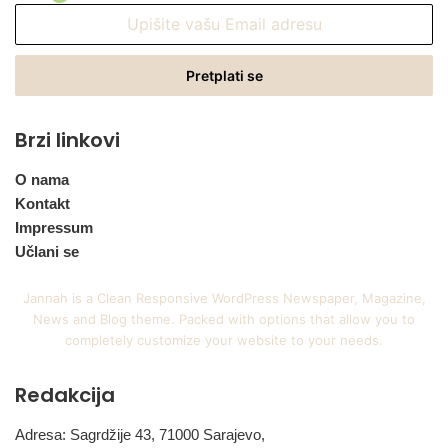
Upišite
vašu
Email
adresu
Brzi linkovi
O nama
Kontakt
Impressum
Učlani se
Jannah is a Clean Responsive WordPress Newspaper, Magazine,
News and Blog theme. Packed with options that allow you to
completely customize your website to your needs.
Redakcija
Adresa: Sagrdžije 43, 71000 Sarajevo,