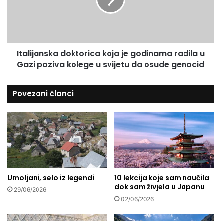
h
i
g
j
o
a
v
n
o
s
Italijanska doktorica koja je godinama radila u
r
k
n
Gazi poziva kolege u svijetu da osude genocid
a
i
d
k
o
Povezani članci
a
k
t
o
r
i
c
a
k
Umoljani, selo iz legendi
10 lekcija koje sam naučila
o
dok sam živjela u Japanu
j
29/06/2026
a
02/06/2026
j
e