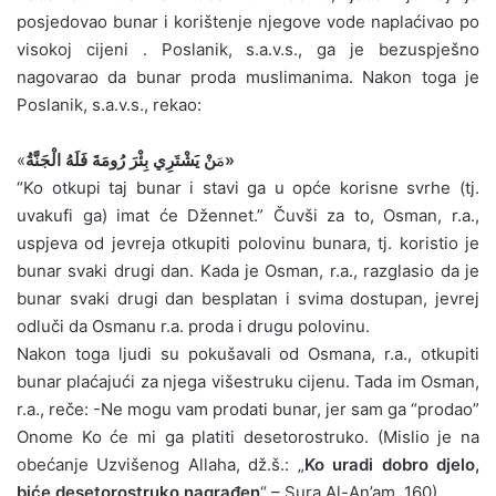
posjedovao bunar i korištenje njegove vode naplaćivao po
visokoj cijeni . Poslanik, s.a.v.s., ga je bezuspješno
nagovarao da bunar proda muslimanima. Nakon toga je
Poslanik, s.a.v.s., rekao:
نْ يَشْتَرِي بِئْرَ رُومَةَ فَلَهُ الْجَنَّةُ»
«مَ
“Ko otkupi taj bunar i stavi ga u opće korisne svrhe (tj.
uvakufi ga) imat će Džennet.” Čuvši za to, Osman, r.a.,
uspjeva od jevreja otkupiti polovinu bunara, tj. koristio je
bunar svaki drugi dan. Kada je Osman, r.a., razglasio da je
bunar svaki drugi dan besplatan i svima dostupan, jevrej
odluči da Osmanu r.a. proda i drugu polovinu.
Nakon toga ljudi su pokušavali od Osmana, r.a., otkupiti
bunar plaćajući za njega višestruku cijenu. Tada im Osman,
r.a., reče: -Ne mogu vam prodati bunar, jer sam ga “prodao”
Onome Ko će mi ga platiti desetorostruko. (Mislio je na
obećanje Uzvišenog Allaha, dž.š.: „
Ko uradi dobro djelo,
biće desetorostruko nagrađen
“ – Sura Al-An’am, 160).