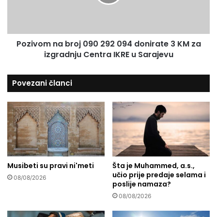
u
o
:
m
P
n
o
a
Pozivom na broj 090 292 094 donirate 3 KM za
s
b
t
izgradnju Centra IKRE u Sarajevu
r
a
o
n
j
Povezani članci
i
0
d
9
o
0
b
2
a
9
r
2
u
0
n
9
e
Musibeti su pravi ni'meti
Šta je Muhammed, a.s.,
4
učio prije predaje selama i
č
d
08/08/2026
poslije namaza?
e
o
m
n
08/08/2026
u
i
r