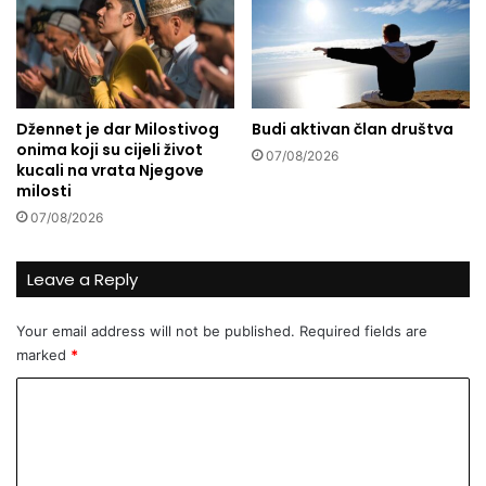
a
t
e
3
K
Džennet je dar Milostivog
Budi aktivan član društva
M
onima koji su cijeli život
07/08/2026
z
kucali na vrata Njegove
a
milosti
i
07/08/2026
z
g
r
Leave a Reply
a
d
Your email address will not be published.
Required fields are
n
marked
*
j
u
C
C
o
e
n
m
t