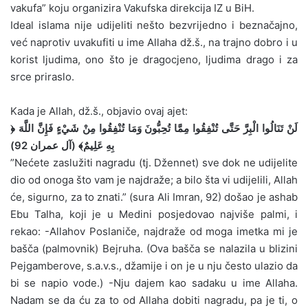
vakufa” koju organizira Vakufska direkcija IZ u BiH.
Ideal islama nije udijeliti nešto bezvrijedno i beznačajno,
već naprotiv uvakufiti u ime Allaha dž.š., na trajno dobro i u
korist ljudima, ono što je dragocjeno, ljudima drago i za
srce priraslo.
Kada je Allah, dž.š., objavio ovaj ajet:
﴿ لَنْ تَنَالُوا الْبِرَّ حَتَّى تُنْفِقُوا مِمَّا تُحِبُّونَ وَمَا تُنْفِقُوا مِنْ شَيْءٍ فَإِنَّ اللَّهَ
بِهِ عَلِيمٌ﴾ (آل عمران 92)
”Nećete zaslužiti nagradu (tj. Džennet) sve dok ne udijelite
dio od onoga što vam je najdraže; a bilo šta vi udijelili, Allah
će, sigurno, za to znati.” (sura Ali Imran, 92) došao je ashab
Ebu Talha, koji je u Medini posjedovao najviše palmi, i
rekao: -Allahov Poslaniče, najdraže od moga imetka mi je
bašča (palmovnik) Bejruha. (Ova bašča se nalazila u blizini
Pejgamberove, s.a.v.s., džamije i on je u nju često ulazio da
bi se napio vode.) -Nju dajem kao sadaku u ime Allaha.
Nadam se da ću za to od Allaha dobiti nagradu, pa je ti, o