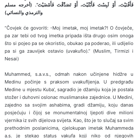
فَأَفْنَيْتَ، أَوْ لَبِسْتَ فَأَبْلَيْتَ، أَوْ تَصَدَّقْتَ فَأَمْضَيْتَ”. (أخرجه مسلم
والترمذي والنسائي)
“Čovjek će govoriti: -Moj imetak, moj imetak?! O čovječe,
pa zar tebi od tvog imetka pripada išta drugo osim onoga
što si pojeo pa se okoristio, obukao pa poderao, ili udijelio
pa si ga zauvijek ostavio (uvakufio).” (Muslim, Tirmizi i
Nesai)
Muhammed, s.a.v.s., odmah nakon učinjene hidžre u
Medinu počinje s praksom uvakufljenja. U predgrađu
Medine u mjestu Kuba’, sagradio je džamiju koja je postala
stožer i duhovni oslonac muslimanske zajednice. U Medini,
zajedno sa svojim ashabima, gradi džamiju, koju danas
posjećuju i čijoj se monumentalnoj ljepoti dive milioni
vjernika iz svih dijelova svijeta. Kao, što je to slučaj sa svim
prethodnim poslanicima, cjelokupan imetak Muhammeda
a.s. je stekao status vakufa koji niko od njegovih