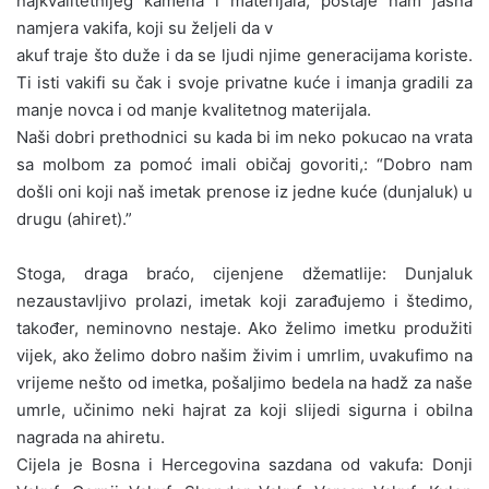
najkvalitetnijeg kamena i materijala, postaje nam jasna
namjera vakifa, koji su željeli da v
akuf traje što duže i da se ljudi njime generacijama koriste.
Ti isti vakifi su čak i svoje privatne kuće i imanja gradili za
manje novca i od manje kvalitetnog materijala.
Naši dobri prethodnici su kada bi im neko pokucao na vrata
sa molbom za pomoć imali običaj govoriti,: “Dobro nam
došli oni koji naš imetak prenose iz jedne kuće (dunjaluk) u
drugu (ahiret).”
Stoga, draga braćo, cijenjene džematlije: Dunjaluk
nezaustavljivo prolazi, imetak koji zarađujemo i štedimo,
također, neminovno nestaje. Ako želimo imetku produžiti
vijek, ako želimo dobro našim živim i umrlim, uvakufimo na
vrijeme nešto od imetka, pošaljimo bedela na hadž za naše
umrle, učinimo neki hajrat za koji slijedi sigurna i obilna
nagrada na ahiretu.
Cijela je Bosna i Hercegovina sazdana od vakufa: Donji