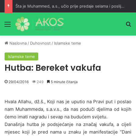
Šta je Muhammed, a.s., učio prije predaje selama i poslije namaza?
Meni
Pr
Naslovna
/
Duhovnost
/
Islamske teme
Islamske teme
Hutba: Bereket vakufa
29/04/2016
249
5 minute čitanja
Hvala Allahu, dž.š., Koji nas je uputio na Pravi put i poslao
nam Muhammeda, s.a.v.s., da nas poduči djelima od kojih
ćemo imati nagradu i sevap na budućem svijetu.
Današnja hutba je podsjećanje na značaj vakufa, a cijeli
mjesec koji je pred nama u znaku je manifestacije “Dani