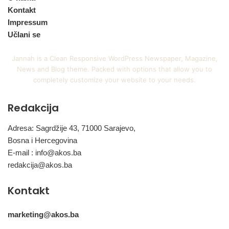
Kontakt
Impressum
Učlani se
Jannah is a Clean Responsive WordPress Newspaper, Magazine,
News and Blog theme. Packed with options that allow you to
completely customize your website to your needs.
Redakcija
Adresa: Sagrdžije 43, 71000 Sarajevo,
Bosna i Hercegovina
E-mail :
info@akos.ba
redakcija@akos.ba
Kontakt
marketing@akos.ba