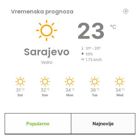
Vremenska prognoza
23
℃
Sarajevo
31º - 20º
59%
1.75 km/h
Vedro
31
32
34
36
34
℃
℃
℃
℃
℃
Sat
Sun
Mon
Tue
Wed
Popularno
Najnovije