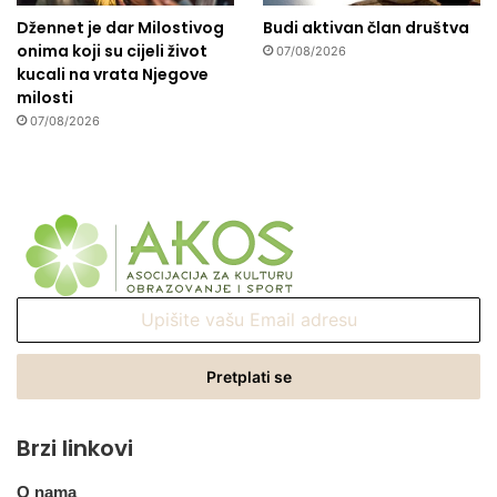
Džennet je dar Milostivog
Budi aktivan član društva
onima koji su cijeli život
07/08/2026
kucali na vrata Njegove
milosti
07/08/2026
Upišite
vašu
Email
adresu
Brzi linkovi
O nama