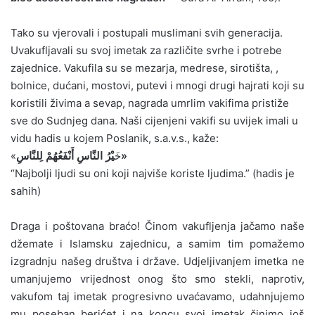
Tako su vjerovali i postupali muslimani svih generacija.
Uvakufljavali su svoj imetak za različite svrhe i potrebe
zajednice. Vakufila su se mezarja, medrese, sirotišta, ,
bolnice, dućani, mostovi, putevi i mnogi drugi hajrati koji su
koristili živima a sevap, nagrada umrlim vakifima pristiže
sve do Sudnjeg dana. Naši cijenjeni vakifi su uvijek imali u
vidu hadis u kojem Poslanik, s.a.v.s., kaže:
يْرُ النَّاسِ أَنْفَعُهُمْ لِلنَّاسِ»
«خَ
“Najbolji ljudi su oni koji najviše koriste ljudima.” (hadis je
sahih)
Draga i poštovana braćo! Činom vakufljenja jačamo naše
džemate i Islamsku zajednicu, a samim tim pomažemo
izgradnju našeg društva i države. Udjeljivanjem imetka ne
umanjujemo vrijednost onog što smo stekli, naprotiv,
vakufom taj imetak progresivno uvaćavamo, udahnjujemo
mu poseban berićet i na koncu svoj imetak činimo još