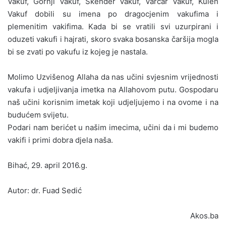
Vakuf, Gornji Vakuf, Skender Vakuf, Varcar Vakuf, Kulen
Vakuf dobili su imena po dragocjenim vakufima i
plemenitim vakifima. Kada bi se vratili svi uzurpirani i
oduzeti vakufi i hajrati, skoro svaka bosanska čaršija mogla
bi se zvati po vakufu iz kojeg je nastala.
Molimo Uzvišenog Allaha da nas učini svjesnim vrijednosti
vakufa i udjeljivanja imetka na Allahovom putu. Gospodaru
naš učini korisnim imetak koji udjeljujemo i na ovome i na
budućem svijetu.
Podari nam berićet u našim imecima, učini da i mi budemo
vakifi i primi dobra djela naša.
Bihać, 29. april 2016.g.
Autor: dr. Fuad Sedić
Akos.ba