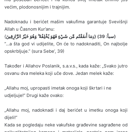
većim, plodonosnijim i trajnijim.
Nadoknadu i berićet mašim vakufima garantuje Svevišnji
Allah u Časnom Kur’anu:
مَا أَنفَقْتُم مِّن شَيْءٍ فَهُوَ يُخْلِفُهُ ۖ وَهُوَ خَيْرُ الرَّازِقِينَ} (سبأ: 39)
{وَ
”…a šta god vi udijelite, On će to nadoknaditi, On najbolje
opskrbljuje.” (sura Sebe’, 39)
Također i Allahov Poslanik, s.a.v.s., kada kaže: „Svako jutro
osvanu dva meleka koji uče dove. Jedan melek kaže:
„Allahu moj, upropasti imetak onoga koji škrtari i ne
udjeljuje!“ Drugi kaže ovako:
„Allahu moj, nadoknadi i daj berićet u imetku onoga koji
dijeli!“
Kada se pogledaju neke vakufske građevine sagrađene od