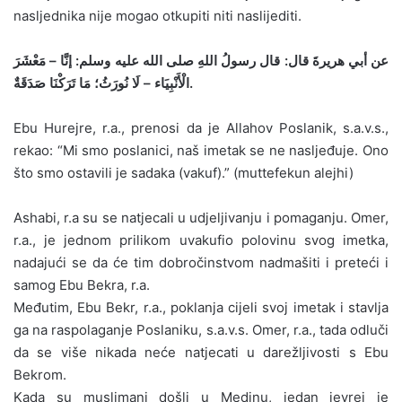
nasljednika nije mogao otkupiti niti naslijediti.
عن أبي هريرةَ قال: قال رسولُ اللهِ صلى الله عليه وسلم: إنَّا – مَعْشَرَ
الْأَنْبِيَاء – لَا نُورَثُ؛ مَا تَرَكْنَا صَدَقَةٌ.
Ebu Hurejre, r.a., prenosi da je Allahov Poslanik, s.a.v.s.,
rekao: “Mi smo poslanici, naš imetak se ne nasljeđuje. Ono
što smo ostavili je sadaka (vakuf).” (muttefekun alejhi)
Ashabi, r.a su se natjecali u udjeljivanju i pomaganju. Omer,
r.a., je jednom prilikom uvakufio polovinu svog imetka,
nadajući se da će tim dobročinstvom nadmašiti i preteći i
samog Ebu Bekra, r.a.
Međutim, Ebu Bekr, r.a., poklanja cijeli svoj imetak i stavlja
ga na raspolaganje Poslaniku, s.a.v.s. Omer, r.a., tada odluči
da se više nikada neće natjecati u darežljivosti s Ebu
Bekrom.
Kada su muslimani došli u Medinu, jedan jevrej je