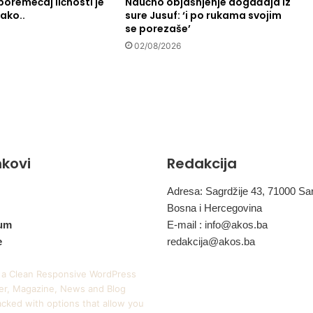
poremećaj ličnosti je
Naučno objašnjenje događaja iz
a
 ako..
sure Jusuf: ‘i po rukama svojim
t
se porezaše’
a
02/08/2026
inkovi
Redakcija
Adresa: Sagrdžije 43, 71000 Sa
Bosna i Hercegovina
um
E-mail :
info@akos.ba
e
redakcija@akos.ba
 a Clean Responsive WordPress
r, Magazine, News and Blog
cked with options that allow you