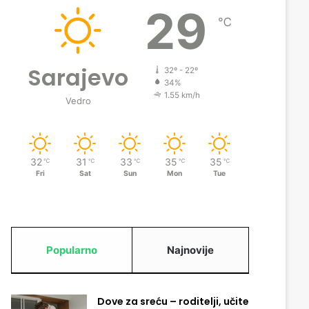
29
℃
Sarajevo
32º - 22º
34%
1.55 km/h
Vedro
32
31
33
35
35
℃
℃
℃
℃
℃
Fri
Sat
Sun
Mon
Tue
Popularno
Najnovije
Dove za sreću – roditelji, učite