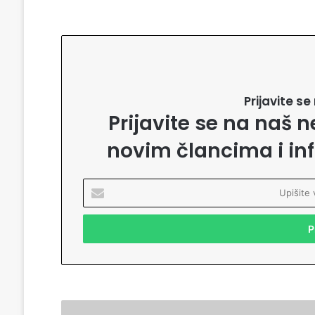
Prijavite s
Prijavite se na naš n
novim člancima i in
U
p
i
š
i
t
e
v
a
R