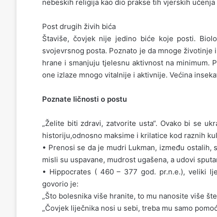
nebeskih religija kao dio prakse tih vjerskih učenja 
Post drugih živih bića
Štaviše, čovjek nije jedino biće koje posti. Bio
svojevrsnog posta. Poznato je da mnoge životinje 
hrane i smanjuju tjelesnu aktivnost na minimum. Pos
one izlaze mnogo vitalnije i aktivnije. Većina insek
Poznate ličnosti o postu
„Želite biti zdravi, zatvorite usta“. Ovako bi se u
historiju,odnosno maksime i krilatice kod raznih kult
• Prenosi se da je mudri Lukman, između ostalih, 
misli su uspavane, mudrost ugašena, a udovi sputani
• Hippocrates ( 460 – 377 god. pr.n.e.), veliki l
govorio je:
„Što bolesnika više hranite, to mu nanosite više šte
„Čovjek liječnika nosi u sebi, treba mu samo pomoći