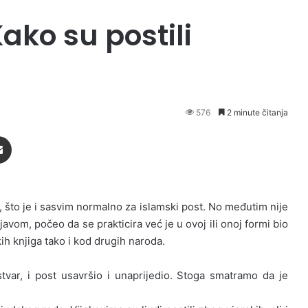
Kako su postili
576
2 minute čitanja
Podijeli putem Emaila
što je i sasvim normalno za islamski post. No međutim nije
vom, počeo da se prakticira već je u ovoj ili onoj formi bio
h knjiga tako i kod drugih naroda.
tvar, i post usavršio i unaprijedio. Stoga smatramo da je