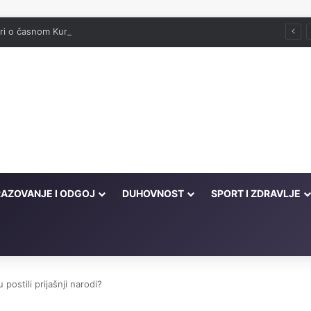
ori o časnom Kur'anu
AZOVANJE I ODGOJ
DUHOVNOST
SPORT I ZDRAVLJE
 postili prijašnji narodi?