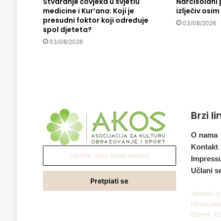
Stvaranje čovjeka u svjetlu
Narcisoidni 
medicine i Kur’ana: Koji je
izlječiv osim
presudni foktor koji određuje
03/08/2026
spol djeteta?
03/08/2026
Brzi l
O nama
Kontakt
Upišite
Impress
vašu
Učlani s
Email
adresu
Jannah is
Newspape
theme. Pa