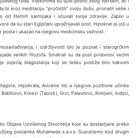
udskog roda. Vijekovima su ljudi postili zbog vjerskih, ali i
 bi kroz meditaciju “pročistili” svoju dušu, pronašli sebe i
jelo od štetnih sastojaka i očuvali svoje zdravlje. Zapisi u
e da su stari Egipćani upražnjavali post. Hipokrat je još u
nje posta i ukazao na njegovu medicinsku važnost.
mosavlađivanja, i izdržljivosti bio je poznat i starogrčkim
jade velikih filozofa. Smatrali su da post pridonosi većim
e osjećaj blagostanja koji se teško postiže bilo kakvom
itagore, Hipokrata, Avicene itd, a njegove pozitivne učinke
Babilonci, Kinezi (Taoisti), Grci, Palestinci, Rimljani, Indijci,
 dio Objava Uzvišenog Stvoritelja koje su dostavljane preko
Božijeg poslanika Muhameda s.a.v.s. Susrećemo kod drugih