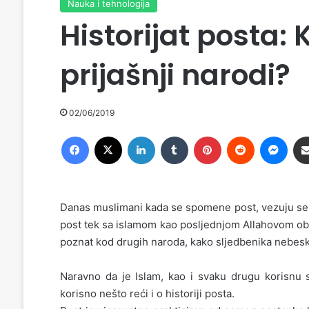
Nauka i tehnologija
Historijat posta: 
prijašnji narodi?
02/06/2019
Facebook
X
LinkedIn
Tumblr
Pinterest
Reddit
Messenger
Danas muslimani kada se spomene post, vezuju se, 
post tek sa islamom kao posljednjom Allahovom obja
poznat kod drugih naroda, kako sljedbenika nebeski
Naravno da je Islam, kao i svaku drugu korisnu s
korisno nešto reći i o historiji posta.