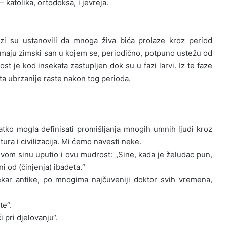
– katolika, ortodoksa, i jevreja.
lozi su ustanovili da mnoga živa bića prolaze kroz period
imaju zimski san u kojem se, periodično, potpuno ustežu od
t je kod insekata zastupljen dok su u fazi larvi. Iz te faze
ata ubrzanije raste nakon tog perioda.
kratko mogla definisati promišljanja mnogih umnih ljudi kroz
ura i civilizacija. Mi ćemo navesti neke.
svom sinu uputio i ovu mudrost: „Sine, kada je želudac pun,
 od (činjenja) ibadeta.“
jekar antike, po mnogima najčuveniji doktor svih vremena,
te“.
 pri djelovanju“.