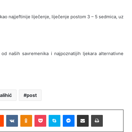
ao najjeftinije liječenje, liječenje postom 3 – 5 sedmica, uz
n od naših savremenika i najpoznatijih ljekara alternativne
lihić
post
Reddit
VKontakte
Odnoklassniki
Pocket
Skype
Messenger
Podijeli putem Emaila
Printaj