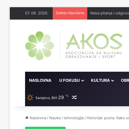
07. 08. 2026.
Zadnje objavljeno
Neka pitanja i odgov
NASLOVNA
U FOKUSU
KULTURA
OBR
℃
29
Random članak
Sarajevo, BiH
Naslovna
/
Nauka i tehnologija
/
Historijat posta: Kako su