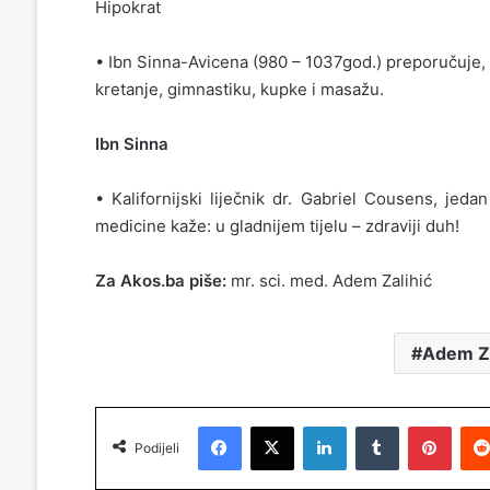
Hipokrat
• Ibn Sinna-Avicena (980 – 1037god.) preporučuje, k
kretanje, gimnastiku, kupke i masažu.
Ibn Sinna
• Kalifornijski liječnik dr. Gabriel Cousens, jeda
medicine kaže: u gladnijem tijelu – zdraviji duh!
Za Akos.ba piše:
mr. sci. med. Adem Zalihić
Adem Za
Facebook
X
LinkedIn
Tumblr
Pinterest
Podijeli