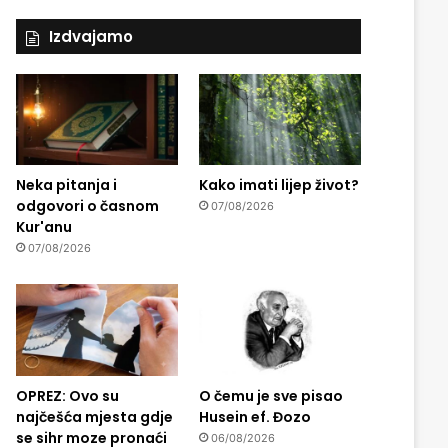
Izdvajamo
Neka pitanja i
Kako imati lijep život?
odgovori o časnom
07/08/2026
Kur'anu
07/08/2026
OPREZ: Ovo su
O čemu je sve pisao
najčešća mjesta gdje
Husein ef. Đozo
se sihr moze pronaći
06/08/2026