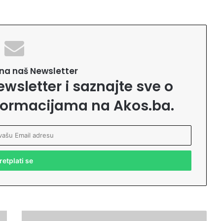
e na naš Newsletter
ewsletter i saznajte sve o
formacijama na Akos.ba.
#