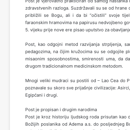
Post je vjerovatno prakticiran od samog nastanka lj
zdravstvenih razloga. Suzdržavali su se od hrane da
približili se Bogu, ali i da bi “očistili” svoje ti
faraonskim hramovima na papirusu nedvojbeno govor
5. vijeku prije nove ere pisao uputstvo za obavlja
Post, kao odgojni metod razvijanja strpljenja, sa
pedagozima, na čijim kružocima su se odgojile ple
misaonim sposobnostima, smirenosti uma, da daj
drugom tradicionalnom medicinskom metodom.
Mnogi veliki mudraci su postili od – Lao Cea do P
poznavale su skoro sve prijašnje civilizacije: Asirci, 
Egipćani i drugi.
Post je propisan i drugim narodima
Post je kroz historiju ljudskog roda prisutan kao
Božijih poslanika od Adema a.s. do posljednjeg 