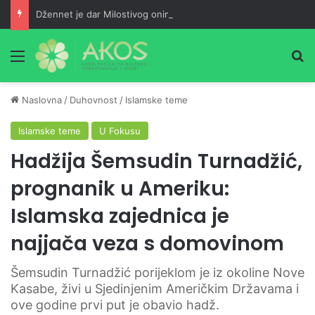
Džennet je dar Milostivog onima koji su cijeli život kucali na vrata Njegove milosti
Meni
Pr
Naslovna
/
Duhovnost
/
Islamske teme
Islamske teme
U Fokusu
Hadžija Šemsudin Turnadžić,
prognanik u Ameriku:
Islamska zajednica je
najjača veza s domovinom
Šemsudin Turnadžić porijeklom je iz okoline Nove
Kasabe, živi u Sjedinjenim Američkim Državama i
ove godine prvi put je obavio hadž.