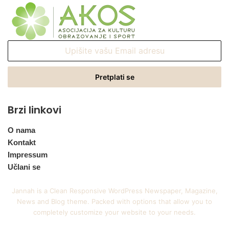
Upišite
vašu
Email
adresu
Brzi linkovi
O nama
Kontakt
Impressum
Učlani se
Jannah is a Clean Responsive WordPress Newspaper, Magazine,
News and Blog theme. Packed with options that allow you to
completely customize your website to your needs.