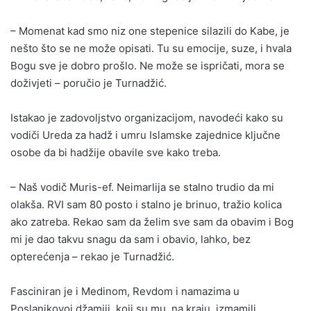
– Momenat kad smo niz one stepenice silazili do Kabe, je
nešto što se ne može opisati. Tu su emocije, suze, i hvala
Bogu sve je dobro prošlo. Ne može se ispričati, mora se
doživjeti – poručio je Turnadžić.
Istakao je zadovoljstvo organizacijom, navodeći kako su
vodiči Ureda za hadž i umru Islamske zajednice ključne
osobe da bi hadžije obavile sve kako treba.
– Naš vodič Muris-ef. Neimarlija se stalno trudio da mi
olakša. RVI sam 80 posto i stalno je brinuo, tražio kolica
ako zatreba. Rekao sam da želim sve sam da obavim i Bog
mi je dao takvu snagu da sam i obavio, lahko, bez
opterećenja – rekao je Turnadžić.
Fasciniran je i Medinom, Revdom i namazima u
Poslanikovoj džamiji, koji su mu, na kraju, izmamili