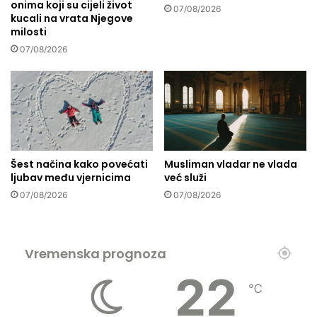
onima koji su cijeli život
a
r
07/08/2026
kucali na vrata Njegove
l
u
milosti
a
ć
a
07/08/2026
e
k
l
c
j
i
e
j
t
u
n
"
e
K
d
Šest načina kako povećati
Musliman vladar ne vlada
u
a
ljubav među vjernicima
već služi
r
n
07/08/2026
07/08/2026
b
e
a
n
i
Vremenska prognoza
2
0
22
℃
2
4
"