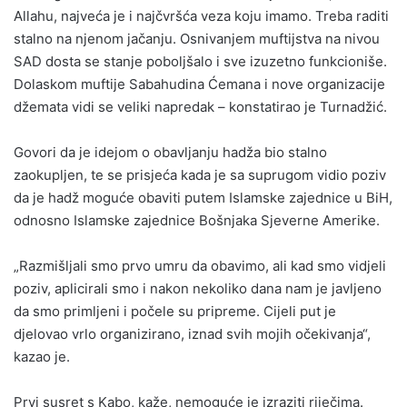
Allahu, najveća je i najčvršća veza koju imamo. Treba raditi
stalno na njenom jačanju. Osnivanjem muftijstva na nivou
SAD dosta se stanje poboljšalo i sve izuzetno funkcioniše.
Dolaskom muftije Sabahudina Ćemana i nove organizacije
džemata vidi se veliki napredak – konstatirao je Turnadžić.
Govori da je idejom o obavljanju hadža bio stalno
zaokupljen, te se prisjeća kada je sa suprugom vidio poziv
da je hadž moguće obaviti putem Islamske zajednice u BiH,
odnosno Islamske zajednice Bošnjaka Sjeverne Amerike.
„Razmišljali smo prvo umru da obavimo, ali kad smo vidjeli
poziv, aplicirali smo i nakon nekoliko dana nam je javljeno
da smo primljeni i počele su pripreme. Cijeli put je
djelovao vrlo organizirano, iznad svih mojih očekivanja“,
kazao je.
Prvi susret s Kabo, kaže, nemoguće je izraziti riječima.