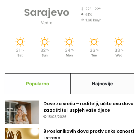
Sarajevo
22º - 22º
61%
1.66 km/h
Vedro
31
32
34
36
33
℃
℃
℃
℃
℃
Sat
Sun
Mon
Tue
Wed
Popularno
Najnovije
Dove za sreću – roditelji, učite ovu dovu
za zaštitu i uspjeh vaše djece
15/03/2026
9 Poslanikovih dova protiv anksioznosti
i stresa