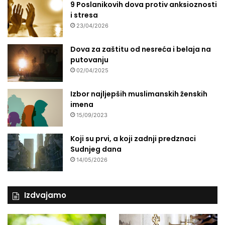
9 Poslanikovih dova protiv anksioznosti
a
i stresa
p
23/04/2026
r
o
b
Dova za zaštitu od nesreća i belaja na
a
putovanju
02/04/2025
Izbor najljepših muslimanskih ženskih
imena
15/09/2023
Koji su prvi, a koji zadnji predznaci
Sudnjeg dana
14/05/2026
Izdvajamo