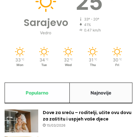
25
a
p
Sarajevo
r
33º - 20º
o
41%
0.47 km/h
t
Vedro
i
v
P
a
33
34
32
31
30
℃
℃
℃
℃
℃
n
Mon
Tue
Wed
Thu
Fri
a
m
e
g
Popularno
Najnovije
e
n
e
Dove za sreću – roditelji, učite ovu dovu
r
za zaštitu i uspjeh vaše djece
a
15/03/2026
l
n