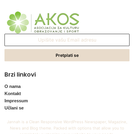
Upišite
vašu
Email
adresu
Brzi linkovi
O nama
Kontakt
Impressum
Učlani se
Jannah is a Clean Responsive WordPress Newspaper, Magazine,
News and Blog theme. Packed with options that allow you to