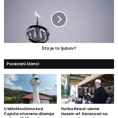
i
t
u
c
a
a
j
p
e
r
t
o
o
t
l
i
j
v
Šta je to ljubav?
u
S
b
j
a
Povezani članci
e
v
v
?
e
r
n
e
M
a
k
U Milatkovićima kod
Hutba Reisul-uleme
Čajniča otvorena džamija
Husein-ef. Kavazović na
e