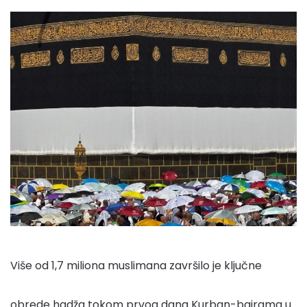
Više od 1,7 miliona muslimana završilo je ključne
obrede hadža tokom prvog dana Kurban-bajrama u