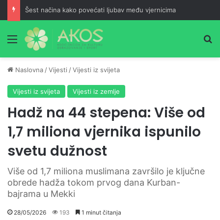
Šest načina kako povećati ljubav među vjernicima
Meni
Pr
Naslovna
/
Vijesti
/
Vijesti iz svijeta
Vijesti iz svijeta
Vijesti iz zemlje
Hadž na 44 stepena: Više od
1,7 miliona vjernika ispunilo
svetu dužnost
Više od 1,7 miliona muslimana završilo je ključne
obrede hadža tokom prvog dana Kurban-
bajrama u Mekki
28/05/2026
193
1 minut čitanja