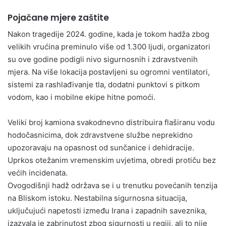
Pojačane mjere zaštite
Nakon tragedije 2024. godine, kada je tokom hadža zbog
velikih vrućina preminulo više od 1.300 ljudi, organizatori
su ove godine podigli nivo sigurnosnih i zdravstvenih
mjera. Na više lokacija postavljeni su ogromni ventilatori,
sistemi za rashlađivanje tla, dodatni punktovi s pitkom
vodom, kao i mobilne ekipe hitne pomoći.
Veliki broj kamiona svakodnevno distribuira flaširanu vodu
hodočasnicima, dok zdravstvene službe neprekidno
upozoravaju na opasnost od sunčanice i dehidracije.
Uprkos otežanim vremenskim uvjetima, obredi protiču bez
većih incidenata.
Ovogodišnji hadž održava se i u trenutku povećanih tenzija
na Bliskom istoku. Nestabilna sigurnosna situacija,
uključujući napetosti između Irana i zapadnih saveznika,
izazvala je zabrinutost zbog sigurnosti u regiji, ali to nije