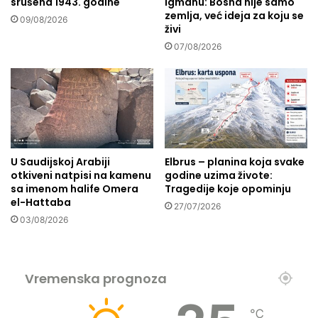
srušena 1943. godine
Igmanu: Bosna nije samo
d
zemlja, već ideja za koju se
o
09/08/2026
živi
n
07/08/2026
i
j
e
j
e
t
e
s
U Saudijskoj Arabiji
Elbrus – planina koja svake
t
otkiveni natpisi na kamenu
godine uzima živote:
k
sa imenom halife Omera
Tragedije koje opominju
a
el-Hattaba
27/07/2026
r
03/08/2026
a
k
t
e
Vremenska prognoza
r
a
℃
,