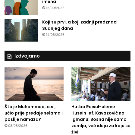
imena
15/09/2023
Koji su prvi, a koji zadnji predznaci
Sudnjeg dana
14/05/2026
Izdvajamo
Šta je Muhammed, a.s.,
Hutba Reisul-uleme
učio prije predaje selama i
Husein-ef. Kavazović na
poslije namaza?
Igmanu: Bosna nije samo
zemlja, već ideja za koju se
08/08/2026
živi