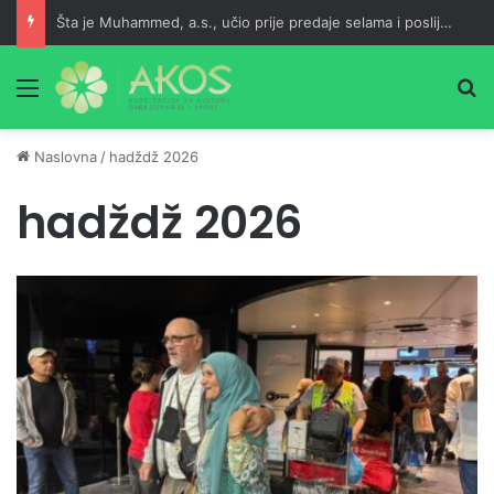
Šta je Muhammed, a.s., učio prije predaje selama i poslije namaza?
Meni
Pr
Naslovna
/
hadždž 2026
hadždž 2026