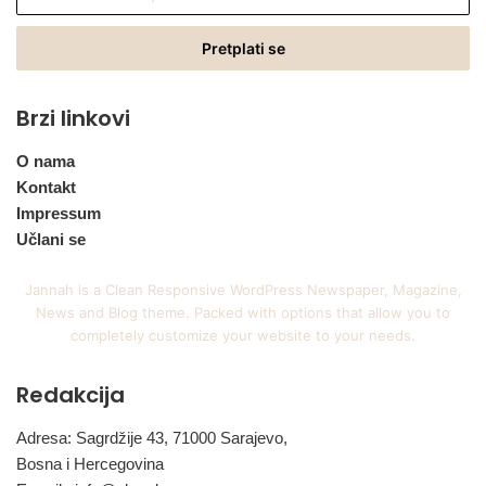
vašu
Email
adresu
Brzi linkovi
O nama
Kontakt
Impressum
Učlani se
Jannah is a Clean Responsive WordPress Newspaper, Magazine,
News and Blog theme. Packed with options that allow you to
completely customize your website to your needs.
Redakcija
Adresa: Sagrdžije 43, 71000 Sarajevo,
Bosna i Hercegovina