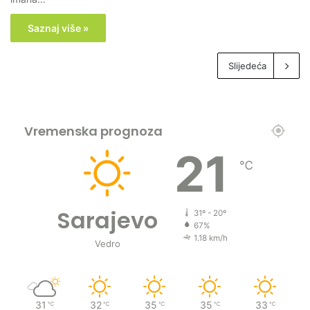
Saznaj više »
Slijedeća
Vremenska prognoza
21
℃
Sarajevo
31º - 20º
67%
1.18 km/h
Vedro
31
32
35
35
33
℃
℃
℃
℃
℃