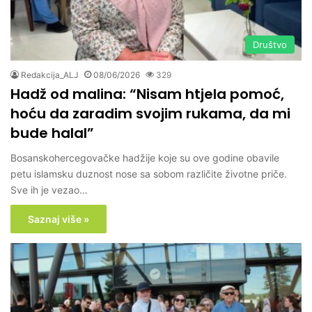
Društvo
Redakcija_ALJ
08/06/2026
329
Hadž od malina: “Nisam htjela pomoć,
hoću da zaradim svojim rukama, da mi
bude halal”
Bosanskohercegovačke hadžije koje su ove godine obavile
petu islamsku duznost nose sa sobom različite životne priče.
Sve ih je vezao…
Saznaj više »