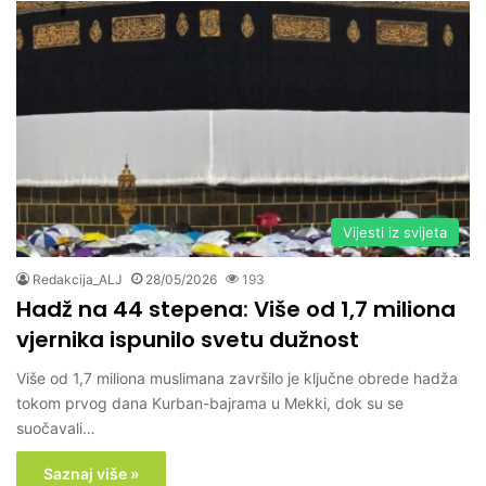
Vijesti iz svijeta
Redakcija_ALJ
28/05/2026
193
Hadž na 44 stepena: Više od 1,7 miliona
vjernika ispunilo svetu dužnost
Više od 1,7 miliona muslimana završilo je ključne obrede hadža
tokom prvog dana Kurban-bajrama u Mekki, dok su se
suočavali…
Saznaj više »