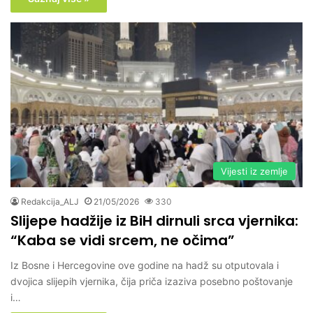
Vijesti iz zemlje
Redakcija_ALJ
21/05/2026
330
Slijepe hadžije iz BiH dirnuli srca vjernika:
“Kaba se vidi srcem, ne očima”
Iz Bosne i Hercegovine ove godine na hadž su otputovala i
dvojica slijepih vjernika, čija priča izaziva posebno poštovanje
i…