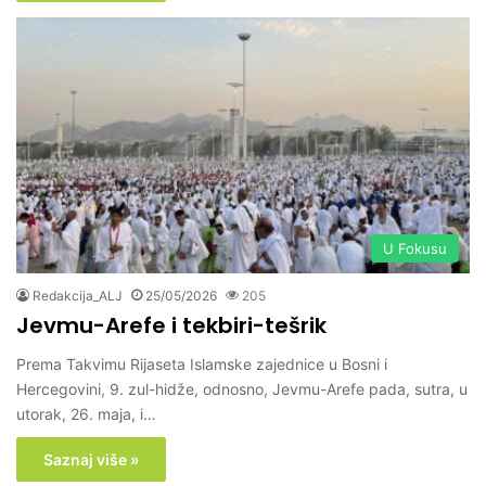
U Fokusu
Redakcija_ALJ
25/05/2026
205
Jevmu-Arefe i tekbiri-tešrik
Prema Takvimu Rijaseta Islamske zajednice u Bosni i
Hercegovini, 9. zul-hidže, odnosno, Jevmu-Arefe pada, sutra, u
utorak, 26. maja, i…
Saznaj više »