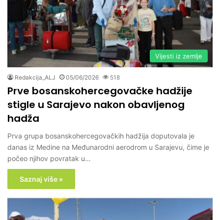
Vijesti iz zemlje
Redakcija_ALJ
05/06/2026
518
Prve bosanskohercegovačke hadžije
stigle u Sarajevo nakon obavljenog
hadža
Prva grupa bosanskohercegovačkih hadžija doputovala je
danas iz Medine na Međunarodni aerodrom u Sarajevu, čime je
počeo njihov povratak u…
Saznaj više »