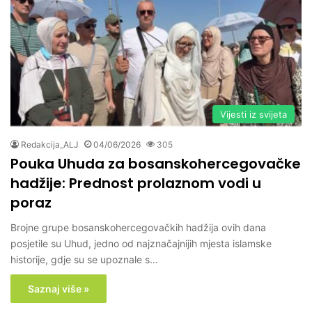
Vijesti iz svijeta
Redakcija_ALJ
04/06/2026
305
Pouka Uhuda za bosanskohercegovačke
hadžije: Prednost prolaznom vodi u
poraz
Brojne grupe bosanskohercegovačkih hadžija ovih dana
posjetile su Uhud, jedno od najznačajnijih mjesta islamske
historije, gdje su se upoznale s…
Saznaj više »