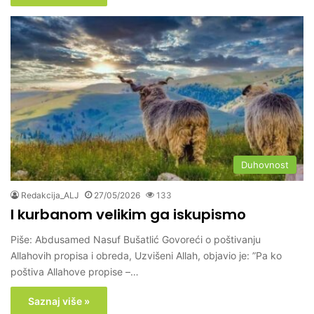
Duhovnost
Redakcija_ALJ
27/05/2026
133
I kurbanom velikim ga iskupismo
Piše: Abdusamed Nasuf Bušatlić Govoreći o poštivanju
Allahovih propisa i obreda, Uzvišeni Allah, objavio je: ”Pa ko
poštiva Allahove propise –…
Saznaj više »