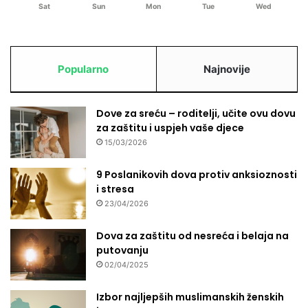
Sat
Sun
Mon
Tue
Wed
Popularno
Najnovije
Dove za sreću – roditelji, učite ovu dovu
za zaštitu i uspjeh vaše djece
15/03/2026
9 Poslanikovih dova protiv anksioznosti
i stresa
23/04/2026
Dova za zaštitu od nesreća i belaja na
putovanju
02/04/2025
Izbor najljepših muslimanskih ženskih