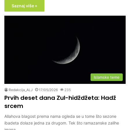
Saznaj više »
Islamske teme
Redakcija_ALJ
17/05/2026
235
Prvih deset dana Zul-hidždžeta: Hadž
srcem
Allahova blagost prema nama ogleda se u tome što sezone
ibadeta dolaze jedna za drugom. Tek što ramazanske zalihe
imana…