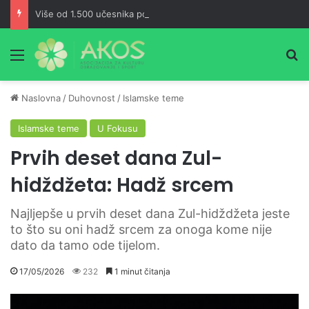
Više od 1.500 učesnika pohodilo Ćorkovaču u znak sjećanja na Izeta Nanića
Meni
Pr
Naslovna
/
Duhovnost
/
Islamske teme
Islamske teme
U Fokusu
Prvih deset dana Zul-
hidždžeta: Hadž srcem
Najljepše u prvih deset dana Zul-hidždžeta jeste
to što su oni hadž srcem za onoga kome nije
dato da tamo ode tijelom.
17/05/2026
232
1 minut čitanja