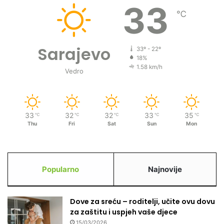
33
℃
Sarajevo
33º - 22º
18%
1.58 km/h
Vedro
33
32
32
33
35
℃
℃
℃
℃
℃
Thu
Fri
Sat
Sun
Mon
Popularno
Najnovije
Dove za sreću – roditelji, učite ovu dovu
za zaštitu i uspjeh vaše djece
15/03/2026