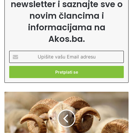
newsletter i saznajte sve o
novim člancima i
informacijama na
Akos.ba.
U
p
i
š
i
t
e
I
v
s
a
l
š
a
u
m
E
s
m
k