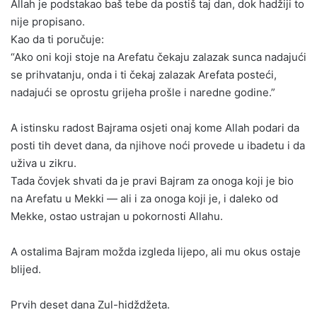
Allah je podstakao baš tebe da postiš taj dan, dok hadžiji to
nije propisano.
Kao da ti poručuje:
“Ako oni koji stoje na Arefatu čekaju zalazak sunca nadajući
se prihvatanju, onda i ti čekaj zalazak Arefata posteći,
nadajući se oprostu grijeha prošle i naredne godine.”
A istinsku radost Bajrama osjeti onaj kome Allah podari da
posti tih devet dana, da njihove noći provede u ibadetu i da
uživa u zikru.
Tada čovjek shvati da je pravi Bajram za onoga koji je bio
na Arefatu u Mekki — ali i za onoga koji je, i daleko od
Mekke, ostao ustrajan u pokornosti Allahu.
A ostalima Bajram možda izgleda lijepo, ali mu okus ostaje
blijed.
Prvih deset dana Zul-hidždžeta.