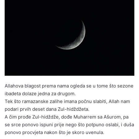
Allahova blagost prema nama ogleda se u tome što sezone
ibadeta dolaze jedna za drugom.
Tek što ramazanske zalihe imana počnu slabiti, Allah nam
podari prvih deset dana Zul-hidždžeta.
A čim prođe Zul-hidždže, dođe Muharrem sa Ašurom, pa
se srce ponovo ispuni prije nego što potpuno oslabi, i duša
ponovo procvjeta nakon što je skoro uvenula.