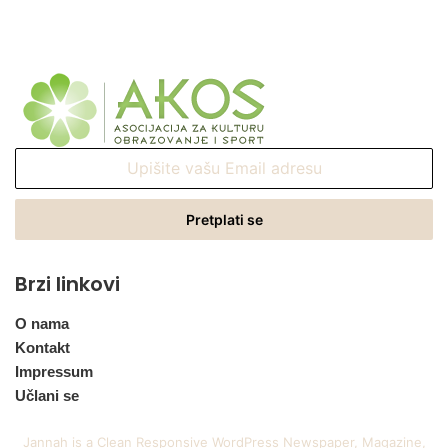
Upišite
vašu
Email
adresu
Brzi linkovi
O nama
Kontakt
Impressum
Učlani se
Jannah is a Clean Responsive WordPress Newspaper, Magazine,