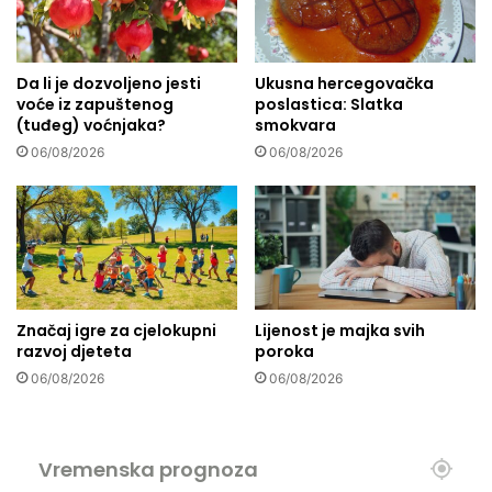
u
i
d
Da li je dozvoljeno jesti
Ukusna hercegovačka
ž
voće iz zapuštenog
poslastica: Slatka
a
(tuđeg) voćnjaka?
smokvara
m
i
06/08/2026
06/08/2026
j
i
Značaj igre za cjelokupni
Lijenost je majka svih
razvoj djeteta
poroka
06/08/2026
06/08/2026
Vremenska prognoza