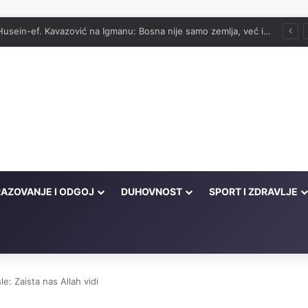
vog onima koji su cijeli život kucali na vrata Njegove milosti
AZOVANJE I ODGOJ
DUHOVNOST
SPORT I ZDRAVLJE
sle: Zaista nas Allah vidi