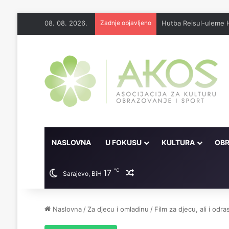
08. 08. 2026.
Zadnje objavljeno
Džennet je dar Milosti
NASLOVNA
U FOKUSU
KULTURA
OBR
℃
17
Random članak
Sarajevo, BiH
Naslovna
/
Za djecu i omladinu
/
Film za djecu, ali i odra