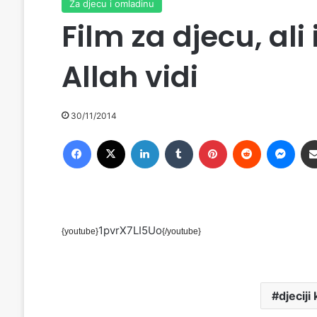
Za djecu i omladinu
Film za djecu, ali
Allah vidi
30/11/2014
Facebook
X
LinkedIn
Tumblr
Pinterest
Reddit
Messenger
1pvrX7LI5Uo
{youtube}
{/youtube}
djeciji