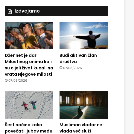
Izdvajamo
Džennet je dar
Budi aktivan član
Milostivog onima koji
društva
su cijeli život kucali na
07/08/2026
vrata Njegove milosti
07/08/2026
Šest načina kako
Musliman vladar ne
povećati ljubav među
vlada već služi