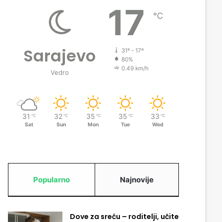
17
℃
Sarajevo
31º - 17º
80%
0.49 km/h
Vedro
31
32
35
35
33
℃
℃
℃
℃
℃
Sat
Sun
Mon
Tue
Wed
Popularno
Najnovije
Dove za sreću – roditelji, učite