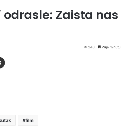
 i odrasle: Zaista nas
240
Prije minutu
Podijeli putem Emaila
 kutak
film