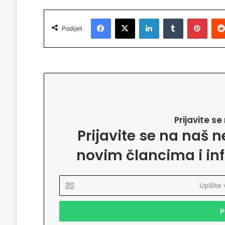
Facebook
X
LinkedIn
Tumblr
Pinterest
Podijeli
Prijavite s
Prijavite se na naš n
novim člancima i in
U
p
i
š
i