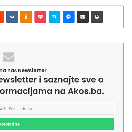
Reddit
VKontakte
Odnoklassniki
Pocket
Skype
Messenger
Podijeli putem Emaila
Printaj
e na naš Newsletter
ewsletter i saznajte sve o
formacijama na Akos.ba.