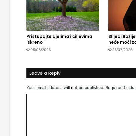
P
o
u
k
a
Pristupajte djelima i ciljevima
Slijedi Božij
d
iskreno
neće moći z
o
S
05/08/2026
26/07/2026
u
d
n
Leave a Reply
j
e
g
Your email address will not be published.
Required fields
a
C
d
a
o
n
m
a
(
m
I
e