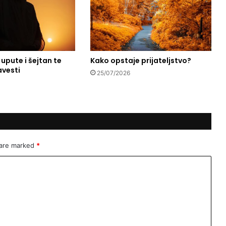
a
e upute i šejtan te
Kako opstaje prijateljstvo?
avesti
25/07/2026
 are marked
*