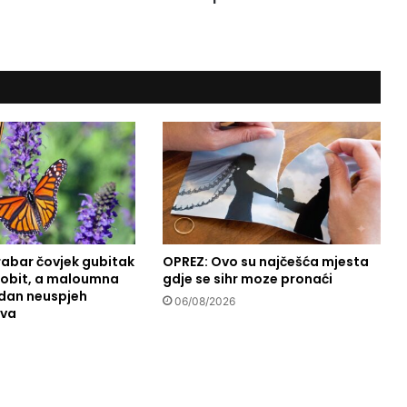
l
a
č
i
j
e
g
a
s
t
r
o
s
p
 hrabar čovjek gubitak
OPREZ: Ovo su najčešća mjesta
dobit, a maloumna
gdje se sihr moze pronaći
e
edan neuspjeh
c
06/08/2026
dva
i
j
a
l
i