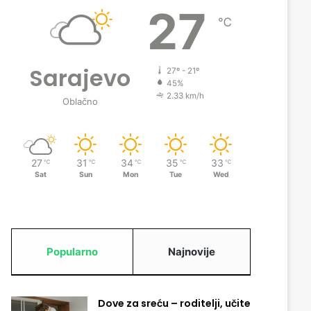
27
℃
Sarajevo
27º - 21º
45%
2.33 km/h
Oblačno
27
31
34
35
33
℃
℃
℃
℃
℃
Sat
Sun
Mon
Tue
Wed
Popularno
Najnovije
Dove za sreću – roditelji, učite