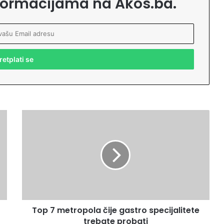
formacijama na Akos.ba.
T
o
p
7
m
e
t
r
o
Top 7 metropola čije gastro specijalitete
p
trebate probati
o