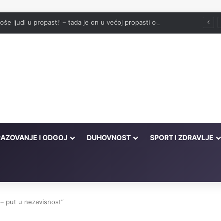
še ljudi u propast!' – tada je on u većoj propasti od njih
AZOVANJE I ODGOJ
DUHOVNOST
SPORT I ZDRAVLJE
 – put u nezavisnost”