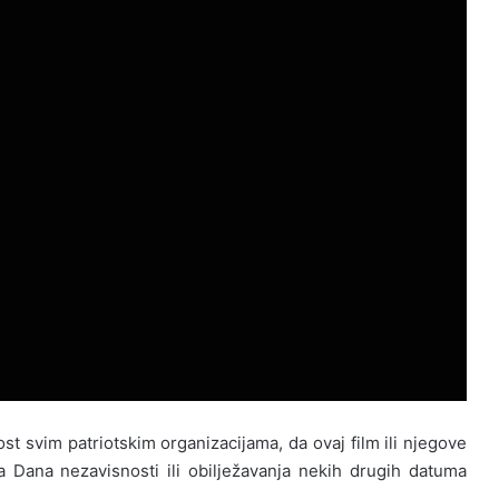
 svim patriotskim organizacijama, da ovaj film ili njegove
a Dana nezavisnosti ili obilježavanja nekih drugih datuma