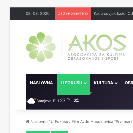
08. 08. 2026.
Zadnje objavljeno
Kada čovjek kaže 'Odo
NASLOVNA
U FOKUSU
KULTURA
OBR
℃
27
Random članak
Sarajevo, BiH
Naslovna
/
U Fokusu
/
Film Avde Huseinovića “Prvi mart