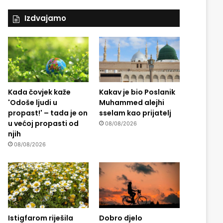
Izdvajamo
Kada čovjek kaže
Kakav je bio Poslanik
'Odoše ljudi u
Muhammed alejhi
propast!' – tada je on
sselam kao prijatelj
u većoj propasti od
08/08/2026
njih
08/08/2026
Istigfarom riješila
Dobro djelo