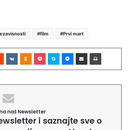
ezavisnosti
film
Prvi mart
Reddit
VKontakte
Odnoklassniki
Pocket
Skype
Messenger
Podijeli putem Emaila
Printaj
e na naš Newsletter
ewsletter i saznajte sve o