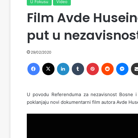
U Fokusu
Video
Film Avde Husein
put u nezavisnos
29/02/2020
Facebook
X
LinkedIn
Tumblr
Pinterest
Reddit
Messenger
U povodu Referenduma za nezavisnost Bosne i
poklanjaju novi dokumentarni film autora Avde Hus