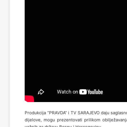
Produkcija “PRAVDA” i TV SARAJEVO daju saglasnost
dijelove, mogu prezentovati prilikom obilježavanj
važnih za državu Bosnu i Hercegovinu.