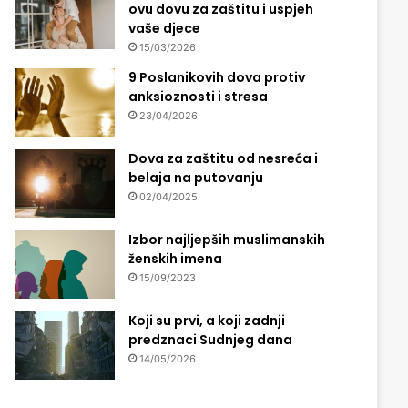
ovu dovu za zaštitu i uspjeh
vaše djece
15/03/2026
9 Poslanikovih dova protiv
anksioznosti i stresa
23/04/2026
Dova za zaštitu od nesreća i
belaja na putovanju
02/04/2025
Izbor najljepših muslimanskih
ženskih imena
15/09/2023
Koji su prvi, a koji zadnji
predznaci Sudnjeg dana
14/05/2026