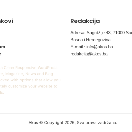
t
e
t
inkovi
Redakcija
e
t
Adresa: Sagrdžije 43, 71000 Sa
r
e
Bosna i Hercegovina
b
um
E-mail :
info@akos.ba
a
e
redakcija@akos.ba
t
e
 a Clean Responsive WordPress
p
r, Magazine, News and Blog
r
cked with options that allow you
o
tely customize your website to
b
ds.
a
t
i
Akos © Copyright 2026, Sva prava zadržana.