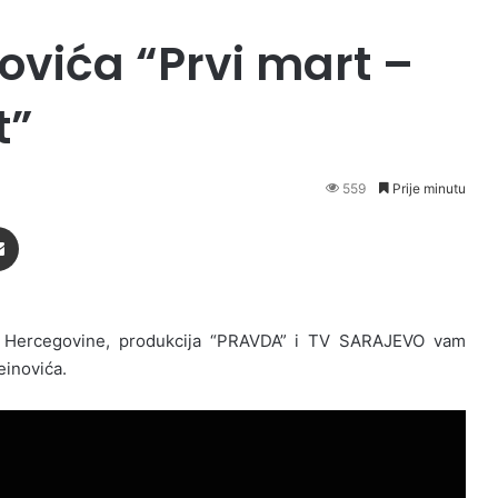
ovića “Prvi mart –
t”
559
Prije minutu
Podijeli putem Emaila
 Hercegovine, produkcija “PRAVDA” i TV SARAJEVO vam
einovića.