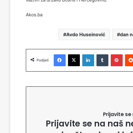
Akos.ba
Avdo Huseinović
dan n
Facebook
X
LinkedIn
Tumblr
Pinterest
Podijeli
Prijavite s
Prijavite se na naš n