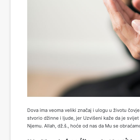
Dova ima veoma veliki značaj i ulogu u životu čovjeka
stvorio džinne i ljude, jer Uzvišeni kaže da je svijet 
Njemu. Allah, dž.š., hoće od nas da Mu se obraća