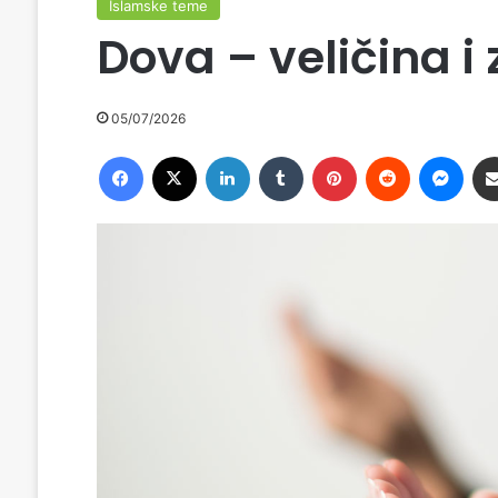
Islamske teme
Dova – veličina i
05/07/2026
Facebook
X
LinkedIn
Tumblr
Pinterest
Reddit
Messenger