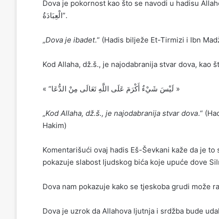
Dova je pokornost kao što se navodi u hadisu Allahovog P
الْعِبَادَةُ”.
„
Dova je ibadet
.“ (Hadis bilježe Et-Tirmizi i Ibn Mad
Kod Allaha, dž.š., je najodabranija stvar dova, kao 
« “لَيْسَ شَيْءٌ أَكْرَمَ عَلَى اللَّهِ تَعَالَى مِنْ الدُّعَا »
„
Kod Allaha, dž.š., je najodabranija stvar dova
.“ (Ha
Hakim)
Komentarišući ovaj hadis Eš-Ševkani kaže da je to s
pokazuje slabost ljudskog bića koje upuće dove S
Dova nam pokazuje kako se tjeskoba grudi može rastup
Dova je uzrok da Allahova ljutnja i srdžba bude udal