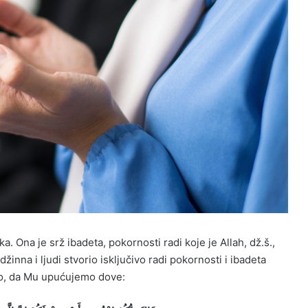
. Ona je srž ibadeta, pokornosti radi koje je Allah, dž.š.,
džinna i ljudi stvorio isključivo radi pokornosti i ibadeta
mo, da Mu upućujemo dove: