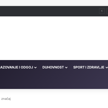
AZOVANJE I ODGOJ
DUHOVNOST
SPORT I ZDRAVLJE
i značaj