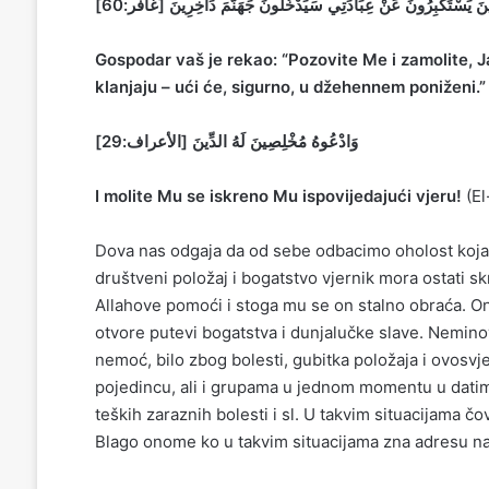
ذِينَ يَسْتَكْبِرُونَ عَنْ عِبَادَتِي سَيَدْخُلُونَ جَهَنَّمَ دَاخِرِينَ [غافر:60
Gospodar vaš je rekao: “Pozovite Me i zamolite, J
klanjaju – ući će, sigurno, u džehennem poniženi.
وَادْعُوهُ مُخْلِصِينَ لَهُ الدِّينَ [الأعراف:29]
I molite Mu se iskreno Mu ispovijedajući vjeru!
(El
Dova nas odgaja da od sebe odbacimo oholost koja j
društveni položaj i bogatstvo vjernik mora ostati sk
Allahove pomoći i stoga mu se on stalno obraća. On 
otvore putevi bogatstva i dunjalučke slave. Neminovn
nemoć, bilo zbog bolesti, gubitka položaja i ovosvj
pojedincu, ali i grupama u jednom momentu u datim 
teških zaraznih bolesti i sl. U takvim situacijama čo
Blago onome ko u takvim situacijama zna adresu na 