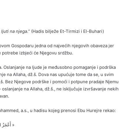
 ljuti na njega
.“ (Hadis bilježe Et-Tirmizi i El-Buhari)
govom Gospodaru jedna od najvećih njegovih obaveza jer
je potrebe izbjeći će Njegovu srdžbu.
a. Oslanjanje na ljude je međusobno pomaganje i podrška
nje na Allaha, dž.š. Dova nas upućuje tome da se, u svim
ž.š. Bez Njegove podrške i pomoći i potpune pradaje Njemu
– oslanjanje na Allaha, dž.š., ne isključuje izvršavanje nekih
avan.
uhammed, a.s., u hadisu kojeg prenosi Ebu Hurejre rekao:
« أَعْجَزُ النَّاسِ مَنْ عَجَزَ عَنِ الدُّعَاءِ ، وَ أَبْخَلُ النَّاسِ مَنْ بَخِلَ بِالسَّلَامِ »