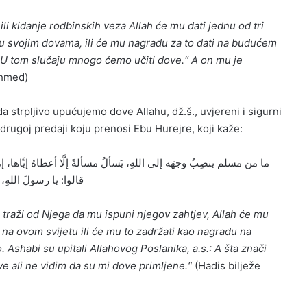
ili kidanje rodbinskih veza Allah će mu dati jednu od tri
o u svojim dovama, ili će mu nagradu za to dati na budućem
e: „U tom slučaju mnogo ćemo učiti dove.“ A on mu je
Ahmed)
a strpljivo upućujemo dove Allahu, dž.š., uvjereni i sigurni
drugoj predaji koju prenosi Ebu Hurejre, koji kaže:
ما من مسلم ينصِبُ وجهَه إلى اللهِ، يَسألُ مسألةً إلَّا أعطاهُ إيَّاها، إما ع،
قالوا: يا رسولَ اللهِ،
i traži od Njega da mu ispuni njegov zahtjev, Allah će mu
š na ovom svijetu ili će mu to zadržati kao nagradu na
 Ashabi su upitali Allahovog Poslanika, a.s.: A šta znači
e ali ne vidim da su mi dove primljene.“
(Hadis bilježe