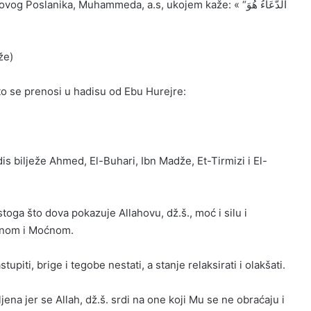
oslanika, Muhammeda, a.s, ukojem kaže: « “الدُّعَاءُ هُوَ
že)
što se prenosi u hadisu od Ebu Hurejre:
dis bilježe Ahmed, El-Buhari, Ibn Madže, Et-Tirmizi i El-
toga što dova pokazuje Allahovu, dž.š., moć i silu i
ilnom i Moćnom.
iti, brige i tegobe nestati, a stanje relaksirati i olakšati.
jena jer se Allah, dž.š. srdi na one koji Mu se ne obraćaju i