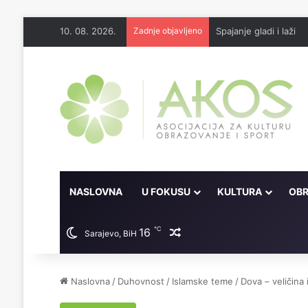
10. 08. 2026.
Zadnje objavljeno
Spajanje gladi i laži
NASLOVNA
U FOKUSU
KULTURA
OBR
℃
16
Random članak
Sarajevo, BiH
Naslovna
/
Duhovnost
/
Islamske teme
/
Dova – veličina 