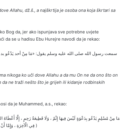
ove Allahu, dž.š., a najškrtija je osoba ona koja škrtari sa
ko Bog da, jer ako ispunjava sve potrebne uvjete
ći da se u hadisu Ebu Hurejre navodi da je rekao:
سمعت رسول الله صلى الله عليه وسلم يقول: «مَا مِنْ أحد يَدْعُو بدعاء إ
ma nikoga ko uči dove Allahu a da mu On ne da ono što on
 da ne traži nešto što je grijeh ili kidanje rodbinskih
nosi da je Muhammed, a.s., rekao:
مَا مِنْ مُسْلِمٍ يَدْعُو بِدَعْوَةٍ لَيْسَ فِيهَا إِثْمٌ ، وَلَا قَطِيعَةُ رَحِمٍ ، إِلَّا أَعْطَاهُ اللهُ ب
فِي الْآخِرَةِ ، وَإِمَّا أَنْ يَصْرِفَ عَنْهُ مِنَ السُّوءِ مِثْلَهَا . قَالُوا : إِذًا نُكْثِرُ . قَالَ : اللهُ أَكْثَرُ )