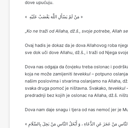
dove upućuju.
« مَنْ لَمْ يَسْأَلِ اللَّهَ يَغْضَبْ عَلَيْهِ ‏ »
„
Ko ne traži od Allaha, dž.š., svoje potrebe, Allah se
Ovaj hadis je dokaz da je dova Allahovog roba nje
sve dok uči dove Allahu, dž.š., i traži od Njega svo
Dova nas odgaja da čovjeku treba oslonac i podršk
koja ne može zamijeniti
tevekkul
– potpuno oslanja
našim poslovima i stvarima oslanjamo na Allaha, d
svaka druga pomoć je ništavna. Svakako,
tevekkul
predradnji bez kojih je oslonac na Allaha, dž.š. ništ
Dova nam daje snagu i tjera od nas nemoć jer je M