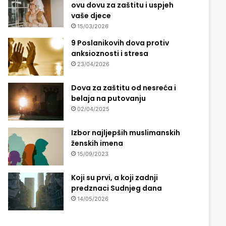
ovu dovu za zaštitu i uspjeh
vaše djece
15/03/2026
9 Poslanikovih dova protiv
anksioznosti i stresa
23/04/2026
Dova za zaštitu od nesreća i
belaja na putovanju
02/04/2025
Izbor najljepših muslimanskih
ženskih imena
15/09/2023
Koji su prvi, a koji zadnji
predznaci Sudnjeg dana
14/05/2026