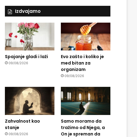
Izdvajamo
Spajanje gladi i laži
Evo zašto i koliko je
med bitan za
09/08/2026
organizam
09/08/2026
Zahvalnost kao
Samo moramo da
stanje
tražimo od Njega, a
On je spreman da
09/08/2026