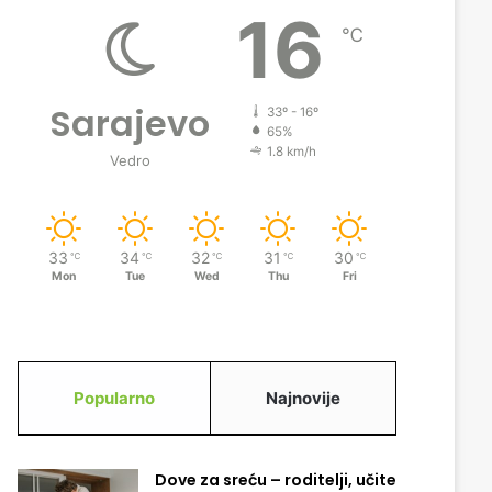
16
℃
Sarajevo
33º - 16º
65%
1.8 km/h
Vedro
33
34
32
31
30
℃
℃
℃
℃
℃
Mon
Tue
Wed
Thu
Fri
Popularno
Najnovije
Dove za sreću – roditelji, učite