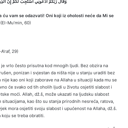
وَقَالَ رَبُّكُمُ ادْعُونِي أَسْتَجِبْ لَكُمْ إِنَّ الَّ]
a ću vam se odazvati! Oni koji iz oholosti neće da Mi se
”
(El-Mu’min, 60)
-A’raf, 29)
e vrlo često prisutna kod mnogih ljudi. Bez obzira na
rušen, ponizan i svjestan da ništa nije u stanju uraditi bez
nije kao oni koji zaborave na Allaha u situaciji kada mu se
o će svako od tih oholih ljudi u životu osjetiti slabost i
etske moći. Allah, dž.š, može ukazati na ljudsku slabost
situacijama, kao što su stanja prirodnih nesreća, ratova,
vjek mora osjetiti svoju slabost i upućenost na Allaha, dž.š.
koju se treba obratiti.