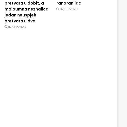
pretvara u dobit, a
ranoranilac
maloumna neznalica
07/08/2026
jedan neuspjeh
pretvara u dva
07/08/2026