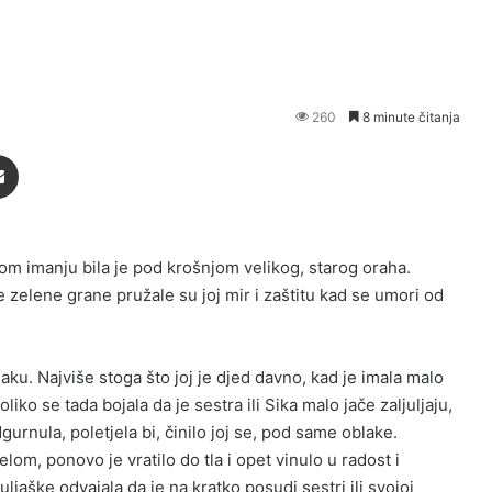
260
8 minute čitanja
Podijeli putem Emaila
m imanju bila je pod krošnjom velikog, starog oraha.
 zelene grane pružale su joj mir i zaštitu kad se umori od
ku. Najviše stoga što joj je djed davno, kad je imala malo
liko se tada bojala da je sestra ili Sika malo jače zaljuljaju,
gurnula, poletjela bi, činilo joj se, pod same oblake.
elom, ponovo je vratilo do tla i opet vinulo u radost i
uljaške odvajala da je na kratko posudi sestri ili svojoj