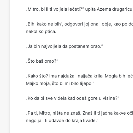
„Mitro, bi li ti voljela lećeti?“ upita Azema drugaricu
„Bih, kako ne bih“, odgovori joj ona i obje, kao po
nekoliko ptica.
„Ja bih najvoljela da postanem orao.“
„Što baš orao?“
„Kako što? Ima najduža i najjača krila. Mogla bih le
Majko moja, što bi mi bilo lijepo!“
„Ko da bi sve viđela kad odeš gore u visine?“
„Pa ti, Mitro, ništa ne znaš. Znaš li ti jadna kakve 
nego ja i ti odavde do kraja livade.“