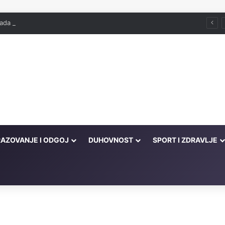
ada već služi
AZOVANJE I ODGOJ
DUHOVNOST
SPORT I ZDRAVLJE