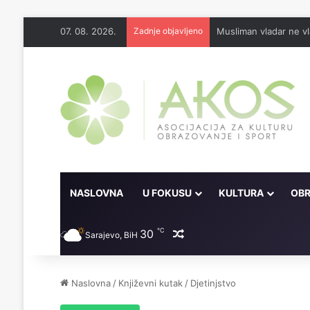
07. 08. 2026.
Zadnje objavljeno
Musliman vladar ne vl
NASLOVNA
U FOKUSU
KULTURA
OBR
℃
30
Random članak
Sarajevo, BiH
Naslovna
/
Književni kutak
/
Djetinjstvo