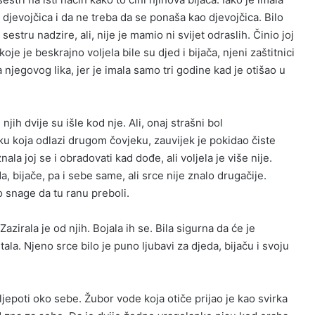
ti djevojčica i da ne treba da se ponaša kao djevojčica. Bilo
estru nadzire, ali, nije je mamio ni svijet odraslih. Činio joj
je je beskrajno voljela bile su djed i bijača, njeni zaštitnici
ga njegovog lika, jer je imala samo tri godine kad je otišao u
njih dvije su išle kod nje. Ali, onaj strašni bol
u koja odlazi drugom čovjeku, zauvijek je pokidao čiste
ala joj se i obradovati kad dođe, ali voljela je više nije.
a, bijače, pa i sebe same, ali srce nije znalo drugačije.
 snage da tu ranu preboli.
. Zazirala je od njih. Bojala ih se. Bila sigurna da će je
štala. Njeno srce bilo je puno ljubavi za djeda, bijaču i svoju
 ljepoti oko sebe. Žubor vode koja otiče prijao je kao svirka