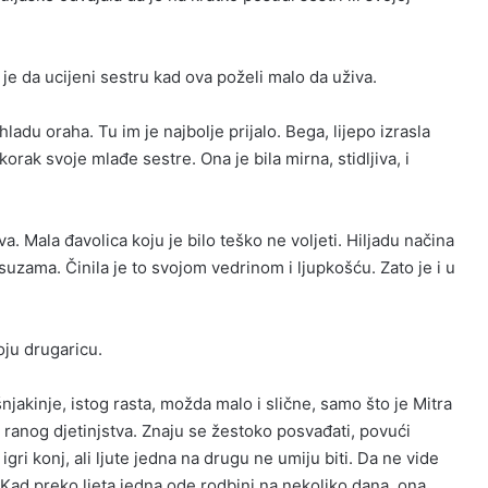
la je da ucijeni sestru kad ova poželi malo da uživa.
hladu oraha. Tu im je najbolje prijalo. Bega, lijepo izrasla
korak svoje mlađe sestre. Ona je bila mirna, stidljiva, i
a. Mala đavolica koju je bilo teško ne voljeti. Hiljadu načina
 suzama. Činila je to svojom vedrinom i ljupkošću. Zato je i u
oju drugaricu.
njakinje, istog rasta, možda malo i slične, samo što je Mitra
 ranog djetinjstva. Znaju se žestoko posvađati, povući
 igri konj, ali ljute jedna na drugu ne umiju biti. Da ne vide
. Kad preko ljeta jedna ode rodbini na nekoliko dana, ona