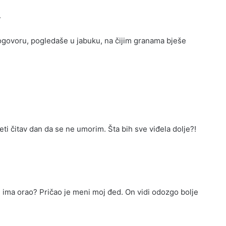
.
 dogovoru, pogledaše u jabuku, na čijim granama bješe
ćeti čitav dan da se ne umorim. Šta bih sve viđela dolje?!
oči ima orao? Pričao je meni moj đed. On vidi odozgo bolje