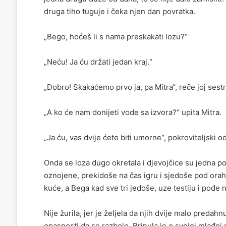
druga tiho tuguje i čeka njen dan povratka.
„Bego, hoćeš li s nama preskakati lozu?“
„Neću! Ja ću držati jedan kraj.“
„Dobro! Skakaćemo prvo ja, pa Mitra“, reče joj sestr
„A ko će nam donijeti vode sa izvora?“ upita Mitra.
„Ja ću, vas dvije ćete biti umorne“, pokroviteljski o
Onda se loza dugo okretala i djevojčice su jedna po
oznojene, prekidoše na čas igru i sjedoše pod orah
kuće, a Bega kad sve tri jedoše, uze testiju i pođe n
Nije žurila, jer je željela da njih dvije malo predahn
opasnosti da se razbole. Brinula je o svojoj mlađoj se