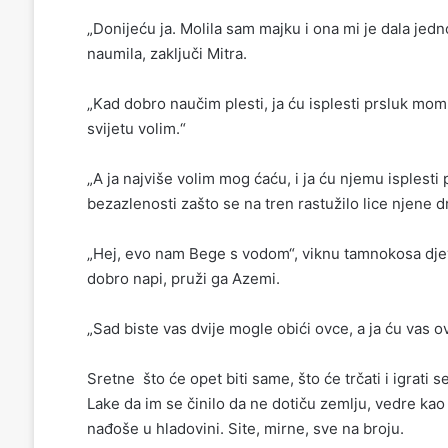
„Donijeću ja. Molila sam majku i ona mi je dala jedn
naumila, zaključi Mitra.
„Kad dobro naučim plesti, ja ću isplesti prsluk mo
svijetu volim.“
„A ja najviše volim mog ćaću, i ja ću njemu isplesti 
bezazlenosti zašto se na tren rastužilo lice njene d
„Hej, evo nam Bege s vodom“, viknu tamnokosa dje
dobro napi, pruži ga Azemi.
„Sad biste vas dvije mogle obići ovce, a ja ću vas o
Sretne što će opet biti same, što će trčati i igrati 
Lake da im se činilo da ne dotiču zemlju, vedre kao
nađoše u hladovini. Site, mirne, sve na broju.