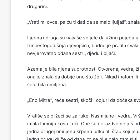
drugarici.
„Vrati mi ovce, pa ću ti dati da se malo ljuljaš“, zna
I jedna i druga su najviše voljele da užinu pojedu u 
trinaestogodišnja djevojčica, budno je pratila svaki 
nevjerovatno odana sestri, djedu i bijači.
Azema je bila njena suprotnost. Otvorena, vedra, živ
ona je znala da dobije ono što želi. Nikad inatom ili
selu bila omiljena.
„Eno Mitre“, reče sestri, skoči i odjuri da dočeka sv
Vratiše se držeći se za ruke. Nasmijane i vedre. Vrš
imala tamniju kosu i oči. One su nerazdvojne još od
jedna drugoj omiljenu krpenu lutku, ili štap koji je u
jedna drugu duže od dana, to se nije dalo zamisliti