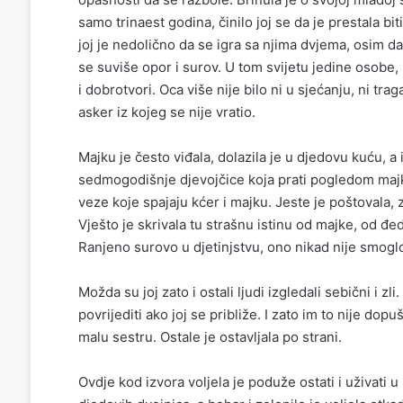
samo trinaest godina, činilo joj se da je prestala bi
joj je nedolično da se igra sa njima dvjema, osim da s
se suviše opor i surov. U tom svijetu jedine osobe, ko
i dobrotvori. Oca više nije bilo ni u sjećanju, ni tra
asker iz kojeg se nije vratio.
Majku je često viđala, dolazila je u djedovu kuću, a i 
sedmogodišnje djevojčice koja prati pogledom majk
veze koje spajaju kćer i majku. Jeste je poštovala, zn
Vješto je skrivala tu strašnu istinu od majke, od đed
Ranjeno surovo u djetinjstvu, ono nikad nije smoglo
Možda su joj zato i ostali ljudi izgledali sebični i zli
povrijediti ako joj se približe. I zato im to nije dopu
malu sestru. Ostale je ostavljala po strani.
Ovdje kod izvora voljela je poduže ostati i uživati u