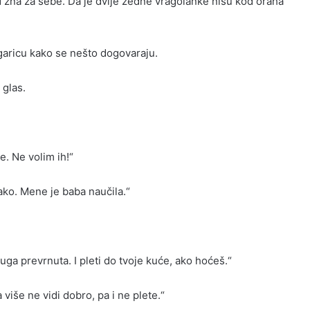
kad zna za sebe. Da je dvije žedne vragolanke nisu kod oraha
ugaricu kako se nešto dogovaraju.
 glas.
e. Ne volim ih!“
ako. Mene je baba naučila.“
uga prevrnuta. I pleti do tvoje kuće, ako hoćeš.“
iše ne vidi dobro, pa i ne plete.“