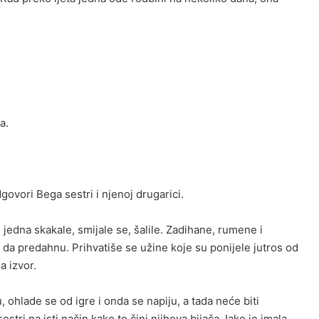
a.
dgovori Bega sestri i njenoj drugarici.
 jedna skakale, smijale se, šalile. Zadihane, rumene i
 da predahnu. Prihvatiše se užine koje su ponijele jutros od
a izvor.
u, ohlade se od igre i onda se napiju, a tada neće biti
stri na isti način kako to čini njihova bijača. Iako je imala