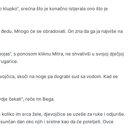
o klupko“, srećna što je konačno istjerala ono što je
m đedu. Mnogo će se obradovati. On zna da ga ja najviše na
pojas“, s ponosom kliknu Mitra, ne shvativši u svojoj dječjoj
rugarice.
vojčica, skoči na noge pa dograbi sud sa vodom. Kad se
vdje čekati“, reče im Bega.
se koliko im srca žele, djevojčice se uzeše za ruke i odjuriše.
 sunčan dan oko njih i sretne kao da će poletjeti. Ovce