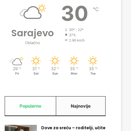
30
℃
Sarajevo
30º - 22º
37%
2.96 km/h
Oblačno
29
31
32
35
35
℃
℃
℃
℃
℃
Fri
Sat
Sun
Mon
Tue
Popularno
Najnovije
Dove za sreću – roditelji, učite