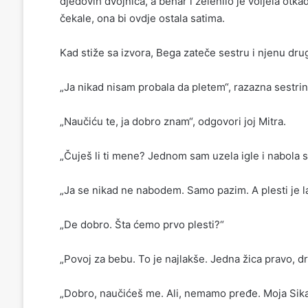
djedovih dvojnica, a behar i zelenilo je voljela ot
čekale, ona bi ovdje ostala satima.
Kad stiže sa izvora, Bega zateče sestru i njenu dr
„Ja nikad nisam probala da pletem“, razazna sestrin
„Naučiću te, ja dobro znam“, odgovori joj Mitra.
„Čuješ li ti mene? Jednom sam uzela igle i nabola s
„Ja se nikad ne nabodem. Samo pazim. A plesti je l
„De dobro. Šta ćemo prvo plesti?“
„Povoj za bebu. To je najlakše. Jedna žica pravo, dr
„Dobro, naučićeš me. Ali, nemamo pređe. Moja Sika v