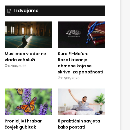
Izdvajamo
Musliman vladar ne
Sura El-Ma’un:
vlada već služi
Razotkrivanje
obmane koja se
07/08/2026
skriva iza pobožnosti
07/08/2026
Pronicljiv i hrabar
6 praktičnih savjeta
čovjek gubitak
kako postati