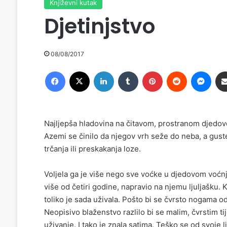
Književni kutak
Djetinjstvo
08/08/2017
Facebook
X
LinkedIn
Tumblr
Pinterest
Reddit
Messenger
Najljepša hladovina na čitavom, prostranom djedovo
Azemi se činilo da njegov vrh seže do neba, a guste
trčanja ili preskakanja loze.
Voljela ga je više nego sve voćke u djedovom voćnja
više od četiri godine, napravio na njemu ljuljašku. Ko
toliko je sada uživala. Pošto bi se čvrsto nogama od
Neopisivo blaženstvo razlilo bi se malim, čvrstim tij
uživanje. I tako je znala satima. Teško se od svoje lj